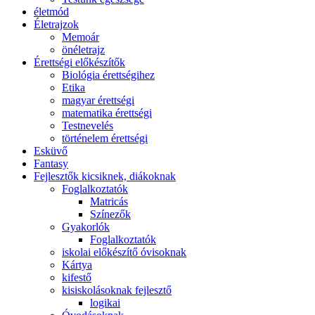
életmód
Életrajzok
Memoár
önéletrajz
Érettségi előkészítők
Biológia érettségihez
Etika
magyar érettségi
matematika érettségi
Testnevelés
történelem érettségi
Esküvő
Fantasy
Fejlesztők kicsiknek, diákoknak
Foglalkoztatók
Matricás
Színezők
Gyakorlók
Foglalkoztatók
iskolai előkészítő óvisoknak
Kártya
kifestő
kisiskolásoknak fejlesztő
logikai