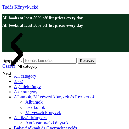
Tudás Könyvkuckó
All books at least 50% off list prices every day
All books at least 50% off list prices every day
Search for:
Keresés
Previous
Összes
Next
All category
2362
Ajándékkönyv
Akcióregény
Albumok, Művészeti könyvek és Lexikonok
Albumok
Lexikonok
Művészeti könyvek
Antikvár könyvek
Antikvár nyelvkönyvek
Babaváróknak és Gyermeknevelés