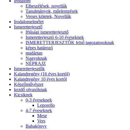
Irodalom
Elbeszélések, novellák
Tanulmányok, műelemzések
Verses kötetek, Novellák
Irodalomelmélet
Ismeretterjesztő
Ifjúsági ismeretterjesztő
Ismeretterjesztó 6-10 éveseknek
ISMERETTERJESZTŐK felső tagozatosoknak
képes határozó
madártan
Nagyoknak
NÉPRAJZ
Ismeretterjesztők
Kalandregény (16 éves kortól)
Kalandregény 10 éves kortól
Képzőművészet
kezdő olvasóknak
Kicsiknek
0-3 éveseknek
Leporello
4-7 éveseknek
Mese
Vers
Babakönyv