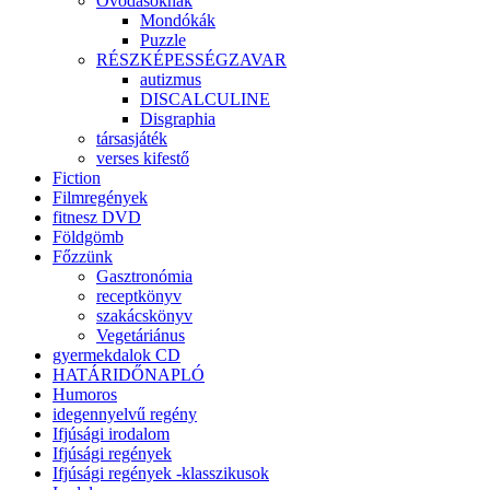
Óvodásoknak
Mondókák
Puzzle
RÉSZKÉPESSÉGZAVAR
autizmus
DISCALCULINE
Disgraphia
társasjáték
verses kifestő
Fiction
Filmregények
fitnesz DVD
Földgömb
Főzzünk
Gasztronómia
receptkönyv
szakácskönyv
Vegetáriánus
gyermekdalok CD
HATÁRIDŐNAPLÓ
Humoros
idegennyelvű regény
Ifjúsági irodalom
Ifjúsági regények
Ifjúsági regények -klasszikusok