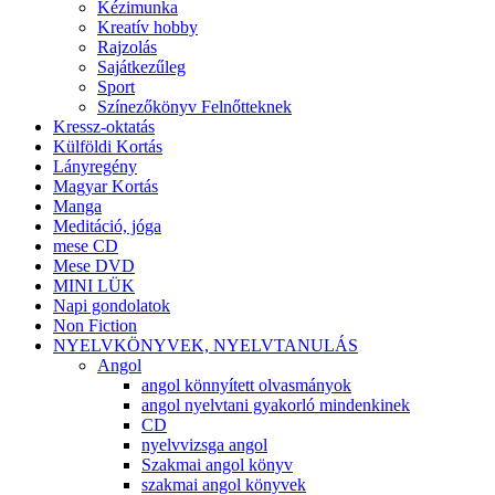
Kézimunka
Kreatív hobby
Rajzolás
Sajátkezűleg
Sport
Színezőkönyv Felnőtteknek
Kressz-oktatás
Külföldi Kortás
Lányregény
Magyar Kortás
Manga
Meditáció, jóga
mese CD
Mese DVD
MINI LÜK
Napi gondolatok
Non Fiction
NYELVKÖNYVEK, NYELVTANULÁS
Angol
angol könnyített olvasmányok
angol nyelvtani gyakorló mindenkinek
CD
nyelvvizsga angol
Szakmai angol könyv
szakmai angol könyvek