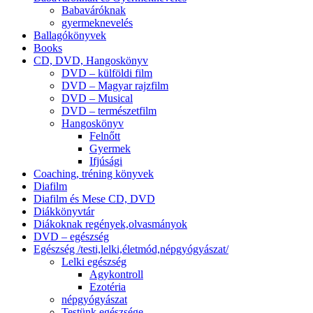
Babaváróknak
gyermeknevelés
Ballagókönyvek
Books
CD, DVD, Hangoskönyv
DVD – külföldi film
DVD – Magyar rajzfilm
DVD – Musical
DVD – természetfilm
Hangoskönyv
Felnőtt
Gyermek
Ifjúsági
Coaching, tréning könyvek
Diafilm
Diafilm és Mese CD, DVD
Diákkönyvtár
Diákoknak regények,olvasmányok
DVD – egészség
Egészség /testi,lelki,életmód,népgyógyászat/
Lelki egészség
Agykontroll
Ezotéria
népgyógyászat
Testünk egészsége