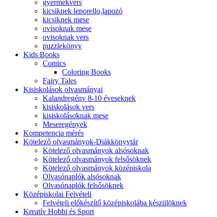
gyermekvers
kicsiknek leporello,lapozó
kicsiknek mese
ovisoknak mese
ovisoknak vers
puzzlekönyv
Kids Books
Comics
Coloring Books
Fairy Tales
Kisiskolások olvasmányai
Kalandregény 8-10 éveseknek
kisiskolások vers
kisiskolásoknak mese
Meseregények
Kompetencia mérés
Kötelező olvasmányok-Diákkönyvtár
Kötelező olvasmányok alsósoknak
Kötelező olvasmányok felsősöknek
Kötelező olvasmányok középiskola
Olvasónaplók alsósoknak
Olvasónaplók felsősöknek
Középiskolai Felvételi
Felvételi előkészítő középiskolába készülöknek
Kreatív Hobbi és Sport