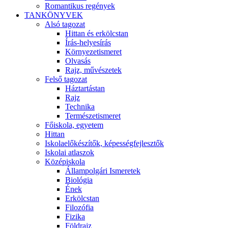
Romantikus regények
TANKÖNYVEK
Alsó tagozat
Hittan és erkölcstan
Írás-helyesírás
Környezetismeret
Olvasás
Rajz, művészetek
Felső tagozat
Háztartástan
Rajz
Technika
Természetismeret
Főiskola, egyetem
Hittan
Iskolaelőkészítők, képességfejlesztők
Iskolai atlaszok
Középiskola
Állampolgári Ismeretek
Biológia
Ének
Erkölcstan
Filozófia
Fizika
Földrajz