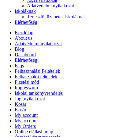
Jogi nyilatkozat
Adatvédelmi nyilatkozat
Iskoláknak
Terjesztői üzenetek iskoláknak
Elérhetőség
Kezdőlap
About us
Adatvédelmi nyilatkozat
Blog
Dashboard
Elérhetőség
Faqs
Felhasználási Feltételek
Felhasználói feltételek
Fizetési mód
Impresszum
Iskolai tankönyvrendelés
Jogi nyilatkozat
Kosár
Kosár
My account
My account
My Orders
Online elállási űrlap