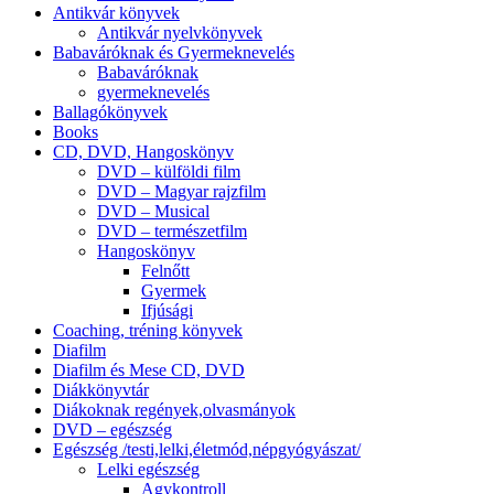
Antikvár könyvek
Antikvár nyelvkönyvek
Babaváróknak és Gyermeknevelés
Babaváróknak
gyermeknevelés
Ballagókönyvek
Books
CD, DVD, Hangoskönyv
DVD – külföldi film
DVD – Magyar rajzfilm
DVD – Musical
DVD – természetfilm
Hangoskönyv
Felnőtt
Gyermek
Ifjúsági
Coaching, tréning könyvek
Diafilm
Diafilm és Mese CD, DVD
Diákkönyvtár
Diákoknak regények,olvasmányok
DVD – egészség
Egészség /testi,lelki,életmód,népgyógyászat/
Lelki egészség
Agykontroll