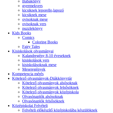
Babakönyv
gyermekvers
kicsiknek leporello,lapozó
kicsiknek mese
ovisoknak mese
ovisoknak vers
puzzlekönyv
Kids Books
Comics
Coloring Books
Fairy Tales
Kisiskolások olvasmányai
Kalandregény 8-10 éveseknek
kisiskolások vers
kisiskolásoknak mese
Meseregények
Kompetencia mérés
Kötelező olvasmányok-Diákkönyvtár
Kötelező olvasmányok alsósoknak
Kötelező olvasmányok felsősöknek
Kötelező olvasmányok középiskola
Olvasónaplók alsósoknak
Olvasónaplók felsősöknek
Középiskolai Felvételi
Felvételi előkészítő középiskolába készülöknek