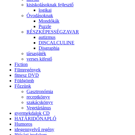
kisiskolásoknak fejlesztő
logikai
Óvodásoknak
Mondókák
Puzzle
RÉSZKÉPESSÉGZAVAR
autizmus
DISCALCULINE
Disgraphia
társasjáték
verses kifestő
Fiction
Filmregények
fitnesz DVD
Földgömb
Főzzünk
Gasztronómia
receptkönyv
szakácskönyv
Vegetáriánus
gyermekdalok CD
HATÁRIDŐNAPLÓ
Humoros
idegennyelvű regény
Ifjúsági irodalom