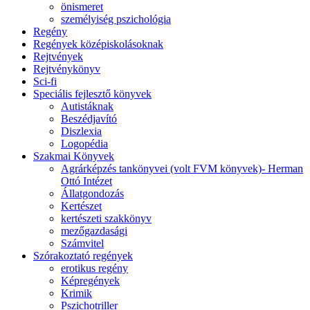
önismeret
személyiség pszichológia
Regény
Regények középiskolásoknak
Rejtvények
Rejtvénykönyv
Sci-fi
Speciális fejlesztő könyvek
Autistáknak
Beszédjavító
Diszlexia
Logopédia
Szakmai Könyvek
Agrárképzés tankönyvei (volt FVM könyvek)- Herman
Ottó Intézet
Állatgondozás
Kertészet
kertészeti szakkönyv
mezőgazdasági
Számvitel
Szórakoztató regények
erotikus regény
Képregények
Krimik
Pszichotriller