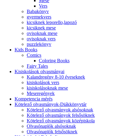
Mese
Vers
Babakönyv
gyermekvers
kicsiknek leporello,lapozó
kicsiknek mese
ovisoknak mese
ovisoknak vers
puzzlekönyv
Kids Books
Comics
Coloring Books
Fairy Tales
Kisiskolások olvasmányai
Kalandregény 8-10 éveseknek
kisiskolások vers
kisiskolásoknak mese
Meseregények
Kompetencia mérés
Kötelező olvasmányok-Diákkönyvtár
Kötelező olvasmányok alsósoknak
Kötelező olvasmányok felsősöknek
Kötelező olvasmányok középiskola
Olvasónaplók alsósoknak
Olvasónaplók felsősöknek