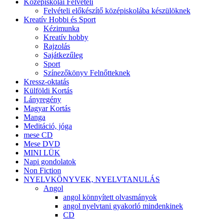
Középiskolai Felvételi
Felvételi előkészítő középiskolába készülöknek
Kreatív Hobbi és Sport
Kézimunka
Kreatív hobby
Rajzolás
Sajátkezűleg
Sport
Színezőkönyv Felnőtteknek
Kressz-oktatás
Külföldi Kortás
Lányregény
Magyar Kortás
Manga
Meditáció, jóga
mese CD
Mese DVD
MINI LÜK
Napi gondolatok
Non Fiction
NYELVKÖNYVEK, NYELVTANULÁS
Angol
angol könnyített olvasmányok
angol nyelvtani gyakorló mindenkinek
CD