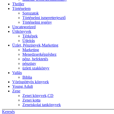
Thriller
Történelem
Sorozatok
Történelmi ismeretterjesztő
Történelmi regény
Uncategorized
Útikönyvek
Térképek
Útleírás
Üzlet, Pénzügyek,Marketing
Marketing
Menedzserképzéshez
pénz, befektetés
pénzügy
üzleti szakkönyv
Vallás
Biblia
Vöröspöttyös könyvek
Young Adult
Zene
Zenei könyvek,CD
Zenei kotta
Zeneiskolai tankönyvek
Keresés
Back to top