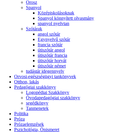
Orosz
Spanyol
Középiskolásoknak
Spanyol könnyített olvasmány
spanyol nyelvtan
Szótárak
angol szótár
Egynyelvű szótár
francia szótár
útiszótár angol
útiszótár francia
útiszótár horvát
útiszótár német
tudástár idegennyelv
Orvosi-egészségügyi tankönyvek
Otthon, lakás
Pedagógiai szakkönyv
Logopédiai Szakkönyv
Óvodapedagógiai szakkönyv
segédkönyv
Tanmenetek
Politika
Próza
Prózaelemzések
Pszichológia, Önismeret