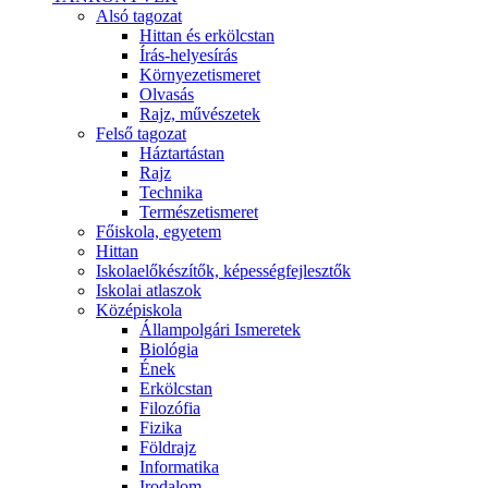
Alsó tagozat
Hittan és erkölcstan
Írás-helyesírás
Környezetismeret
Olvasás
Rajz, művészetek
Felső tagozat
Háztartástan
Rajz
Technika
Természetismeret
Főiskola, egyetem
Hittan
Iskolaelőkészítők, képességfejlesztők
Iskolai atlaszok
Középiskola
Állampolgári Ismeretek
Biológia
Ének
Erkölcstan
Filozófia
Fizika
Földrajz
Informatika
Irodalom