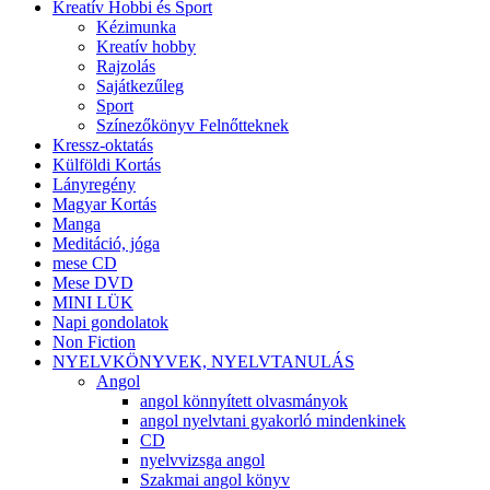
Kreatív Hobbi és Sport
Kézimunka
Kreatív hobby
Rajzolás
Sajátkezűleg
Sport
Színezőkönyv Felnőtteknek
Kressz-oktatás
Külföldi Kortás
Lányregény
Magyar Kortás
Manga
Meditáció, jóga
mese CD
Mese DVD
MINI LÜK
Napi gondolatok
Non Fiction
NYELVKÖNYVEK, NYELVTANULÁS
Angol
angol könnyített olvasmányok
angol nyelvtani gyakorló mindenkinek
CD
nyelvvizsga angol
Szakmai angol könyv