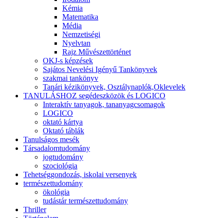
Kémia
Matematika
Média
Nemzetiségi
Nyelvtan
Rajz Művészettörténet
OKJ-s képzések
Sajátos Nevelési Igényű Tankönyvek
szakmai tankönyv
Tanári kézikönyvek, Osztálynaplók,Oklevelek
TANULÁSHOZ segédeszközök és LOGICO
Interaktív tanyagok, tananyagcsomagok
LOGICO
oktató kártya
Oktató táblák
Tanulságos mesék
Társadalomtudomány
jogtudomány
szociológia
Tehetséggondozás, iskolai versenyek
természettudomány
ökológia
tudástár természettudomány
Thriller