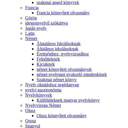
szakmai angol könyvek
Francia
Francia könnyített olvasmány
Görög
idegennyelvű szókártya
Japán nyelv
Latin
Német
Álatalános Iskolásoknak
Általános iskolásoknak
Érettségihez, nyelvvizsgához
Felnőtteknek
Kicsiknek
német könnyített olvasmányok
német nyelvtani gyakorló mindenkinek
Szakmai német könyv
Nyelv oktatáshoz segédanyag
nyelvi gasztronómia
Nyelvkönyvek
Külföldieknek magyar nyelvkönyv
Nyelvvizsga Német
Olasz
Olasz könnyített olvasmány
Orosz
Spanyol