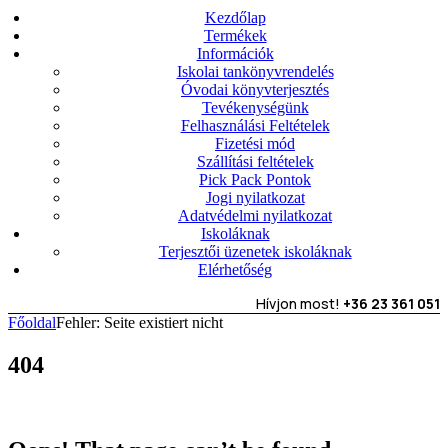
Kezdőlap
Termékek
Információk
Iskolai tankönyvrendelés
Óvodai könyvterjesztés
Tevékenységünk
Felhasználási Feltételek
Fizetési mód
Szállítási feltételek
Pick Pack Pontok
Jogi nyilatkozat
Adatvédelmi nyilatkozat
Iskoláknak
Terjesztői üzenetek iskoláknak
Elérhetőség
Hívjon most!
+36 23 361 051
Főoldal
Fehler: Seite existiert nicht
404