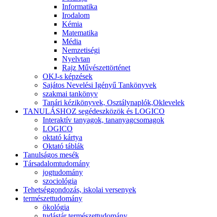
Informatika
Irodalom
Kémia
Matematika
Média
Nemzetiségi
Nyelvtan
Rajz Művészettörténet
OKJ-s képzések
Sajátos Nevelési Igényű Tankönyvek
szakmai tankönyv
Tanári kézikönyvek, Osztálynaplók,Oklevelek
TANULÁSHOZ segédeszközök és LOGICO
Interaktív tanyagok, tananyagcsomagok
LOGICO
oktató kártya
Oktató táblák
Tanulságos mesék
Társadalomtudomány
jogtudomány
szociológia
Tehetséggondozás, iskolai versenyek
természettudomány
ökológia
tudástár természettudomány