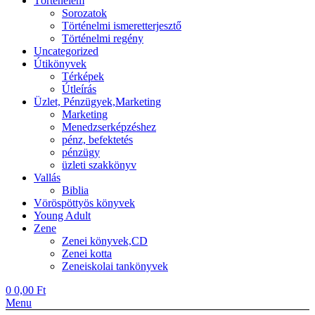
Történelem
Sorozatok
Történelmi ismeretterjesztő
Történelmi regény
Uncategorized
Útikönyvek
Térképek
Útleírás
Üzlet, Pénzügyek,Marketing
Marketing
Menedzserképzéshez
pénz, befektetés
pénzügy
üzleti szakkönyv
Vallás
Biblia
Vöröspöttyös könyvek
Young Adult
Zene
Zenei könyvek,CD
Zenei kotta
Zeneiskolai tankönyvek
0
0,00
Ft
Menu