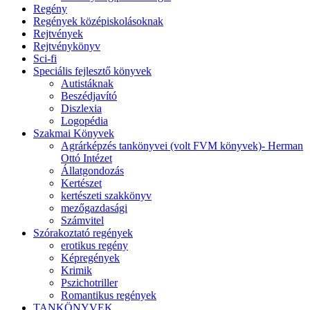
Regény
Regények középiskolásoknak
Rejtvények
Rejtvénykönyv
Sci-fi
Speciális fejlesztő könyvek
Autistáknak
Beszédjavító
Diszlexia
Logopédia
Szakmai Könyvek
Agrárképzés tankönyvei (volt FVM könyvek)- Herman
Ottó Intézet
Állatgondozás
Kertészet
kertészeti szakkönyv
mezőgazdasági
Számvitel
Szórakoztató regények
erotikus regény
Képregények
Krimik
Pszichotriller
Romantikus regények
TANKÖNYVEK