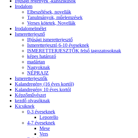
Ifjúsági regények -klasszikusok
Irodalom
Elbeszélések, novellák
Tanulmányok, műelemzések
Verses kötetek, Novellák
Irodalomelmélet
Ismeretterjesztő
Ifjúsági ismeretterjesztő
Ismeretterjesztó 6-10 éveseknek
ISMERETTERJESZTŐK felső tagozatosoknak
képes határozó
madártan
Nagyoknak
NÉPRAJZ
Ismeretterjesztők
Kalandregény (16 éves kortól)
Kalandregény 10 éves kortól
Képzőművészet
kezdő olvasóknak
Kicsiknek
0-3 éveseknek
Leporello
4-7 éveseknek
Mese
Vers