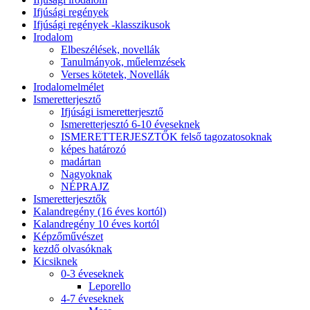
Ifjúsági regények
Ifjúsági regények -klasszikusok
Irodalom
Elbeszélések, novellák
Tanulmányok, műelemzések
Verses kötetek, Novellák
Irodalomelmélet
Ismeretterjesztő
Ifjúsági ismeretterjesztő
Ismeretterjesztó 6-10 éveseknek
ISMERETTERJESZTŐK felső tagozatosoknak
képes határozó
madártan
Nagyoknak
NÉPRAJZ
Ismeretterjesztők
Kalandregény (16 éves kortól)
Kalandregény 10 éves kortól
Képzőművészet
kezdő olvasóknak
Kicsiknek
0-3 éveseknek
Leporello
4-7 éveseknek