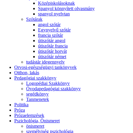
Középiskolásoknak
Spanyol könnyített olvasmány
spanyol nyelvtan
Szótárak
angol szótár
Egynyelvű szótár
francia szótár
útiszótár angol
útiszótár francia
útiszótár horvát
útiszótár német
tudástár idegennyelv
Orvosi-egészségügyi tankönyvek
Otthon, lakás
Pedagógiai szakkönyv
Logopédiai Szakkönyv
Óvodapedagógiai szakkönyv
segédkönyv
Tanmenetek
Politika
Próza
Prózaelemzések
Pszichológia, Önismeret
önismeret
személyiség pszichológia