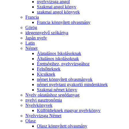
nyelvvizsga angol
Szakmai angol könyv
szakmai angol könyvek
Francia
Francia könnyített olvasmány
Görög
idegennyelvű szókártya
Japán nyelv
Latin
Német
Álatalános Iskolásoknak
Általános iskolásoknak
Érettségihez, nyelvvizsgához
Felnőtteknek
Kicsiknek
német könnyített olvasmányok
német nyelvtani gyakorló mindenkinek
Szakmai német könyv
Nyelv oktatáshoz segédanyag
nyelvi gasztronómia
Nyelvkönyvek
Külföldieknek magyar nyelvkönyv
Nyelvvizsga Német
Olasz
Olasz könnyített olvasmány