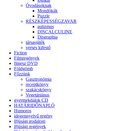
logikai
Óvodásoknak
Mondókák
Puzzle
RÉSZKÉPESSÉGZAVAR
autizmus
DISCALCULINE
Disgraphia
társasjáték
verses kifestő
Fiction
Filmregények
fitnesz DVD
Földgömb
Főzzünk
Gasztronómia
receptkönyv
szakácskönyv
Vegetáriánus
gyermekdalok CD
HATÁRIDŐNAPLÓ
Humoros
idegennyelvű regény
Ifjúsági irodalom
Ifjúsági regények