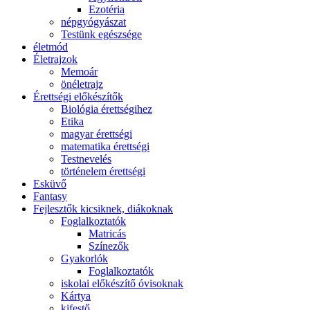
Ezotéria
népgyógyászat
Testünk egészsége
életmód
Életrajzok
Memoár
önéletrajz
Érettségi előkészítők
Biológia érettségihez
Etika
magyar érettségi
matematika érettségi
Testnevelés
történelem érettségi
Esküvő
Fantasy
Fejlesztők kicsiknek, diákoknak
Foglalkoztatók
Matricás
Színezők
Gyakorlók
Foglalkoztatók
iskolai előkészítő óvisoknak
Kártya
kifestő