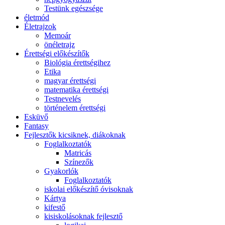
Testünk egészsége
életmód
Életrajzok
Memoár
önéletrajz
Érettségi előkészítők
Biológia érettségihez
Etika
magyar érettségi
matematika érettségi
Testnevelés
történelem érettségi
Esküvő
Fantasy
Fejlesztők kicsiknek, diákoknak
Foglalkoztatók
Matricás
Színezők
Gyakorlók
Foglalkoztatók
iskolai előkészítő óvisoknak
Kártya
kifestő
kisiskolásoknak fejlesztő