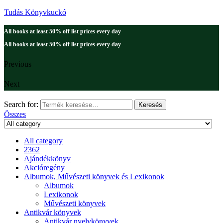
Tudás Könyvkuckó
All books at least 50% off list prices every day
All books at least 50% off list prices every day
Previous
Next
Search for:
Keresés
Összes
All category
2362
Ajándékkönyv
Akcióregény
Albumok, Művészeti könyvek és Lexikonok
Albumok
Lexikonok
Művészeti könyvek
Antikvár könyvek
Antikvár nyelvkönyvek