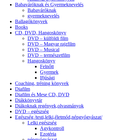
Babaváróknak és Gyermeknevelés
Babaváróknak
gyermeknevelés
Ballagókönyvek
Books
CD, DVD, Hangoskönyv
DVD – külföldi film
DVD – Magyar rajzfilm
DVD – Musical
DVD – természetfilm
Hangoskönyv
Felnőtt
Gyermek
Ifjúsági
Coaching, tréning könyvek
Diafilm
Diafilm és Mese CD, DVD
Diákkönyvtár
Diákoknak regények,olvasmányok
DVD – egészség
Egészség /testi,lelki,életmód,népgyógyászat/
Lelki egészség
Agykontroll
Ezotéria
népgyógyászat