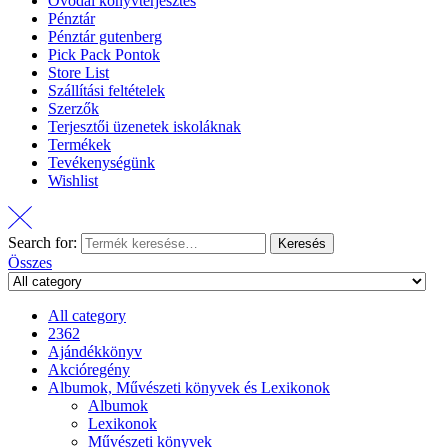
Óvodai könyvterjesztés
Pénztár
Pénztár gutenberg
Pick Pack Pontok
Store List
Szállítási feltételek
Szerzők
Terjesztői üzenetek iskoláknak
Termékek
Tevékenységünk
Wishlist
Search for:
Keresés
Összes
All category
2362
Ajándékkönyv
Akcióregény
Albumok, Művészeti könyvek és Lexikonok
Albumok
Lexikonok
Művészeti könyvek