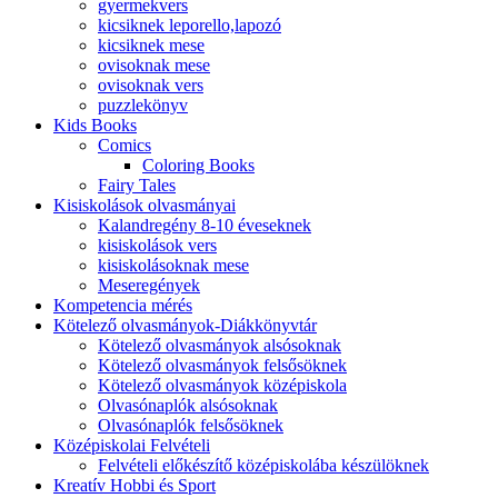
gyermekvers
kicsiknek leporello,lapozó
kicsiknek mese
ovisoknak mese
ovisoknak vers
puzzlekönyv
Kids Books
Comics
Coloring Books
Fairy Tales
Kisiskolások olvasmányai
Kalandregény 8-10 éveseknek
kisiskolások vers
kisiskolásoknak mese
Meseregények
Kompetencia mérés
Kötelező olvasmányok-Diákkönyvtár
Kötelező olvasmányok alsósoknak
Kötelező olvasmányok felsősöknek
Kötelező olvasmányok középiskola
Olvasónaplók alsósoknak
Olvasónaplók felsősöknek
Középiskolai Felvételi
Felvételi előkészítő középiskolába készülöknek
Kreatív Hobbi és Sport