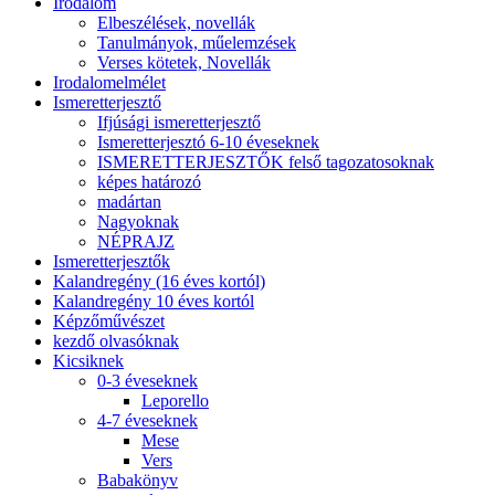
Irodalom
Elbeszélések, novellák
Tanulmányok, műelemzések
Verses kötetek, Novellák
Irodalomelmélet
Ismeretterjesztő
Ifjúsági ismeretterjesztő
Ismeretterjesztó 6-10 éveseknek
ISMERETTERJESZTŐK felső tagozatosoknak
képes határozó
madártan
Nagyoknak
NÉPRAJZ
Ismeretterjesztők
Kalandregény (16 éves kortól)
Kalandregény 10 éves kortól
Képzőművészet
kezdő olvasóknak
Kicsiknek
0-3 éveseknek
Leporello
4-7 éveseknek
Mese
Vers
Babakönyv