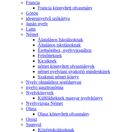
Francia
Francia könnyített olvasmány
Görög
idegennyelvű szókártya
Japán nyelv
Latin
Német
Álatalános Iskolásoknak
Általános iskolásoknak
Érettségihez, nyelvvizsgához
Felnőtteknek
Kicsiknek
német könnyített olvasmányok
német nyelvtani gyakorló mindenkinek
Szakmai német könyv
Nyelv oktatáshoz segédanyag
nyelvi gasztronómia
Nyelvkönyvek
Külföldieknek magyar nyelvkönyv
Nyelvvizsga Német
Olasz
Olasz könnyített olvasmány
Orosz
Spanyol
Középiskolásoknak