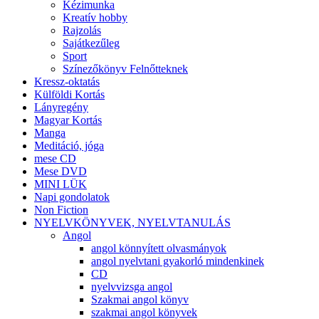
Kézimunka
Kreatív hobby
Rajzolás
Sajátkezűleg
Sport
Színezőkönyv Felnőtteknek
Kressz-oktatás
Külföldi Kortás
Lányregény
Magyar Kortás
Manga
Meditáció, jóga
mese CD
Mese DVD
MINI LÜK
Napi gondolatok
Non Fiction
NYELVKÖNYVEK, NYELVTANULÁS
Angol
angol könnyített olvasmányok
angol nyelvtani gyakorló mindenkinek
CD
nyelvvizsga angol
Szakmai angol könyv
szakmai angol könyvek