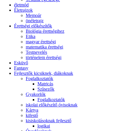
életmód
Életrajzok
Memoár
önéletrajz
Érettségi előkészítők
Biológia érettségihez
Etika
magyar érettségi
matematika érettségi
Testnevelés
történelem érettségi
Esküvő
Fantasy
Fejlesztők kicsiknek, diákoknak
Foglalkoztatók
Matricás
Színezők
Gyakorlók
Foglalkoztatók
iskolai előkészítő óvisoknak
Kártya
kifestő
kisiskolásoknak fejlesztő
logikai