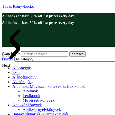
Tudás Könyvkuckó
All books at least 50% off list prices every day
All books at least 50% off list prices every day
Search for:
Keresés
Previous
Összes
Next
All category
2362
Ajándékkönyv
Akcióregény
Albumok, Művészeti könyvek és Lexikonok
Albumok
Lexikonok
Művészeti könyvek
Antikvár könyvek
Antikvár nyelvkönyvek
Babaváróknak és Gyermeknevelés