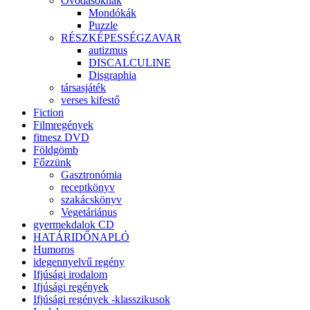
Óvodásoknak
Mondókák
Puzzle
RÉSZKÉPESSÉGZAVAR
autizmus
DISCALCULINE
Disgraphia
társasjáték
verses kifestő
Fiction
Filmregények
fitnesz DVD
Földgömb
Főzzünk
Gasztronómia
receptkönyv
szakácskönyv
Vegetáriánus
gyermekdalok CD
HATÁRIDŐNAPLÓ
Humoros
idegennyelvű regény
Ifjúsági irodalom
Ifjúsági regények
Ifjúsági regények -klasszikusok