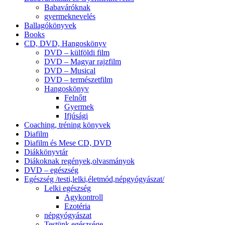
Babaváróknak
gyermeknevelés
Ballagókönyvek
Books
CD, DVD, Hangoskönyv
DVD – külföldi film
DVD – Magyar rajzfilm
DVD – Musical
DVD – természetfilm
Hangoskönyv
Felnőtt
Gyermek
Ifjúsági
Coaching, tréning könyvek
Diafilm
Diafilm és Mese CD, DVD
Diákkönyvtár
Diákoknak regények,olvasmányok
DVD – egészség
Egészség /testi,lelki,életmód,népgyógyászat/
Lelki egészség
Agykontroll
Ezotéria
népgyógyászat
Testünk egészsége