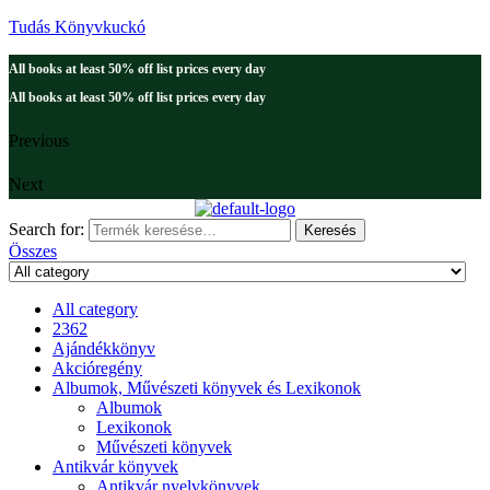
Tudás Könyvkuckó
All books at least 50% off list prices every day
All books at least 50% off list prices every day
Previous
Next
Search for:
Keresés
Összes
All category
2362
Ajándékkönyv
Akcióregény
Albumok, Művészeti könyvek és Lexikonok
Albumok
Lexikonok
Művészeti könyvek
Antikvár könyvek
Antikvár nyelvkönyvek