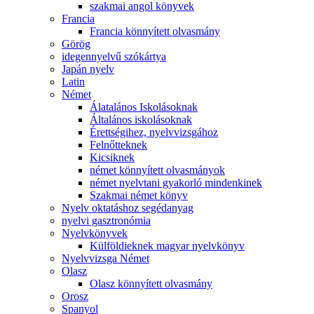
szakmai angol könyvek
Francia
Francia könnyített olvasmány
Görög
idegennyelvű szókártya
Japán nyelv
Latin
Német
Álatalános Iskolásoknak
Általános iskolásoknak
Érettségihez, nyelvvizsgához
Felnőtteknek
Kicsiknek
német könnyített olvasmányok
német nyelvtani gyakorló mindenkinek
Szakmai német könyv
Nyelv oktatáshoz segédanyag
nyelvi gasztronómia
Nyelvkönyvek
Külföldieknek magyar nyelvkönyv
Nyelvvizsga Német
Olasz
Olasz könnyített olvasmány
Orosz
Spanyol