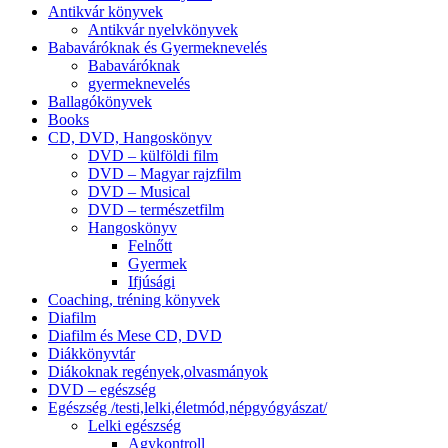
Antikvár könyvek
Antikvár nyelvkönyvek
Babaváróknak és Gyermeknevelés
Babaváróknak
gyermeknevelés
Ballagókönyvek
Books
CD, DVD, Hangoskönyv
DVD – külföldi film
DVD – Magyar rajzfilm
DVD – Musical
DVD – természetfilm
Hangoskönyv
Felnőtt
Gyermek
Ifjúsági
Coaching, tréning könyvek
Diafilm
Diafilm és Mese CD, DVD
Diákkönyvtár
Diákoknak regények,olvasmányok
DVD – egészség
Egészség /testi,lelki,életmód,népgyógyászat/
Lelki egészség
Agykontroll