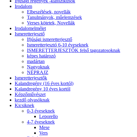
Ifjúsági regények -klasszikusok
Irodalom
Elbeszélések, novellák
Tanulmányok, műelemzések
Verses kötetek, Novellák
Irodalomelmélet
Ismeretterjesztő
Ifjúsági ismeretterjesztő
Ismeretterjesztó 6-10 éveseknek
ISMERETTERJESZTŐK felső tagozatosoknak
képes határozó
madártan
Nagyoknak
NÉPRAJZ
Ismeretterjesztők
Kalandregény (16 éves kortól)
Kalandregény 10 éves kortól
Képzőművészet
kezdő olvasóknak
Kicsiknek
0-3 éveseknek
Leporello
4-7 éveseknek
Mese
Vers