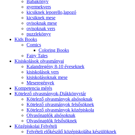
Babakönyv
gyermekvers
kicsiknek leporello,lapozó
kicsiknek mese
ovisoknak mese
ovisoknak vers
puzzlekönyv
Kids Books
Comics
Coloring Books
Fairy Tales
Kisiskolások olvasmányai
Kalandregény 8-10 éveseknek
kisiskolások vers
kisiskolásoknak mese
Meseregények
Kompetencia mérés
Kötelező olvasmányok-Diákkönyvtár
Kötelező olvasmányok alsósoknak
Kötelező olvasmányok felsősöknek
Kötelező olvasmányok középiskola
Olvasónaplók alsósoknak
Olvasónaplók felsősöknek
Középiskolai Felvételi
Felvételi előkészítő középiskolába készülöknek