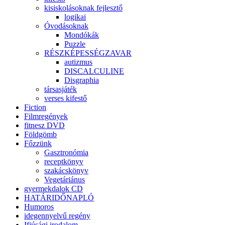
kisiskolásoknak fejlesztő
logikai
Óvodásoknak
Mondókák
Puzzle
RÉSZKÉPESSÉGZAVAR
autizmus
DISCALCULINE
Disgraphia
társasjáték
verses kifestő
Fiction
Filmregények
fitnesz DVD
Földgömb
Főzzünk
Gasztronómia
receptkönyv
szakácskönyv
Vegetáriánus
gyermekdalok CD
HATÁRIDŐNAPLÓ
Humoros
idegennyelvű regény
Ifjúsági irodalom