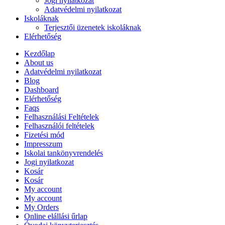
Jogi nyilatkozat
Adatvédelmi nyilatkozat
Iskoláknak
Terjesztői üzenetek iskoláknak
Elérhetőség
Kezdőlap
About us
Adatvédelmi nyilatkozat
Blog
Dashboard
Elérhetőség
Faqs
Felhasználási Feltételek
Felhasználói feltételek
Fizetési mód
Impresszum
Iskolai tankönyvrendelés
Jogi nyilatkozat
Kosár
Kosár
My account
My account
My Orders
Online elállási űrlap