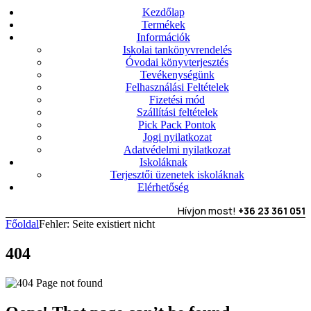
Kezdőlap
Termékek
Információk
Iskolai tankönyvrendelés
Óvodai könyvterjesztés
Tevékenységünk
Felhasználási Feltételek
Fizetési mód
Szállítási feltételek
Pick Pack Pontok
Jogi nyilatkozat
Adatvédelmi nyilatkozat
Iskoláknak
Terjesztői üzenetek iskoláknak
Elérhetőség
Hívjon most!
+36 23 361 051
Főoldal
Fehler: Seite existiert nicht
404