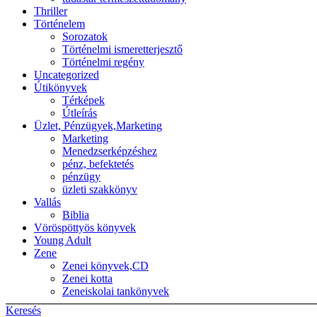
Thriller
Történelem
Sorozatok
Történelmi ismeretterjesztő
Történelmi regény
Uncategorized
Útikönyvek
Térképek
Útleírás
Üzlet, Pénzügyek,Marketing
Marketing
Menedzserképzéshez
pénz, befektetés
pénzügy
üzleti szakkönyv
Vallás
Biblia
Vöröspöttyös könyvek
Young Adult
Zene
Zenei könyvek,CD
Zenei kotta
Zeneiskolai tankönyvek
Keresés
Back to top