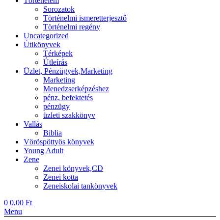
Történelem
Sorozatok
Történelmi ismeretterjesztő
Történelmi regény
Uncategorized
Útikönyvek
Térképek
Útleírás
Üzlet, Pénzügyek,Marketing
Marketing
Menedzserképzéshez
pénz, befektetés
pénzügy
üzleti szakkönyv
Vallás
Biblia
Vöröspöttyös könyvek
Young Adult
Zene
Zenei könyvek,CD
Zenei kotta
Zeneiskolai tankönyvek
0
0,00
Ft
Menu