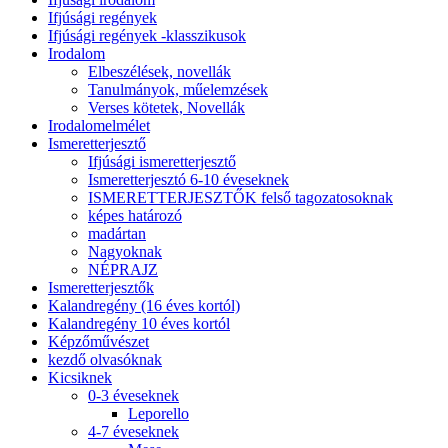
Ifjúsági regények
Ifjúsági regények -klasszikusok
Irodalom
Elbeszélések, novellák
Tanulmányok, műelemzések
Verses kötetek, Novellák
Irodalomelmélet
Ismeretterjesztő
Ifjúsági ismeretterjesztő
Ismeretterjesztó 6-10 éveseknek
ISMERETTERJESZTŐK felső tagozatosoknak
képes határozó
madártan
Nagyoknak
NÉPRAJZ
Ismeretterjesztők
Kalandregény (16 éves kortól)
Kalandregény 10 éves kortól
Képzőművészet
kezdő olvasóknak
Kicsiknek
0-3 éveseknek
Leporello
4-7 éveseknek