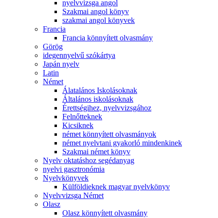
nyelvvizsga angol
Szakmai angol könyv
szakmai angol könyvek
Francia
Francia könnyített olvasmány
Görög
idegennyelvű szókártya
Japán nyelv
Latin
Német
Álatalános Iskolásoknak
Általános iskolásoknak
Érettségihez, nyelvvizsgához
Felnőtteknek
Kicsiknek
német könnyített olvasmányok
német nyelvtani gyakorló mindenkinek
Szakmai német könyv
Nyelv oktatáshoz segédanyag
nyelvi gasztronómia
Nyelvkönyvek
Külföldieknek magyar nyelvkönyv
Nyelvvizsga Német
Olasz
Olasz könnyített olvasmány