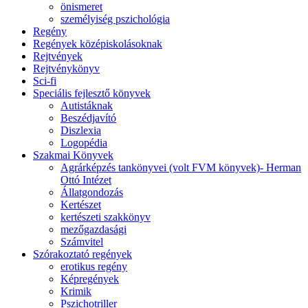
önismeret
személyiség pszichológia
Regény
Regények középiskolásoknak
Rejtvények
Rejtvénykönyv
Sci-fi
Speciális fejlesztő könyvek
Autistáknak
Beszédjavító
Diszlexia
Logopédia
Szakmai Könyvek
Agrárképzés tankönyvei (volt FVM könyvek)- Herman
Ottó Intézet
Állatgondozás
Kertészet
kertészeti szakkönyv
mezőgazdasági
Számvitel
Szórakoztató regények
erotikus regény
Képregények
Krimik
Pszichotriller