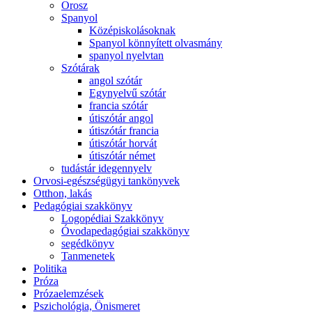
Orosz
Spanyol
Középiskolásoknak
Spanyol könnyített olvasmány
spanyol nyelvtan
Szótárak
angol szótár
Egynyelvű szótár
francia szótár
útiszótár angol
útiszótár francia
útiszótár horvát
útiszótár német
tudástár idegennyelv
Orvosi-egészségügyi tankönyvek
Otthon, lakás
Pedagógiai szakkönyv
Logopédiai Szakkönyv
Óvodapedagógiai szakkönyv
segédkönyv
Tanmenetek
Politika
Próza
Prózaelemzések
Pszichológia, Önismeret