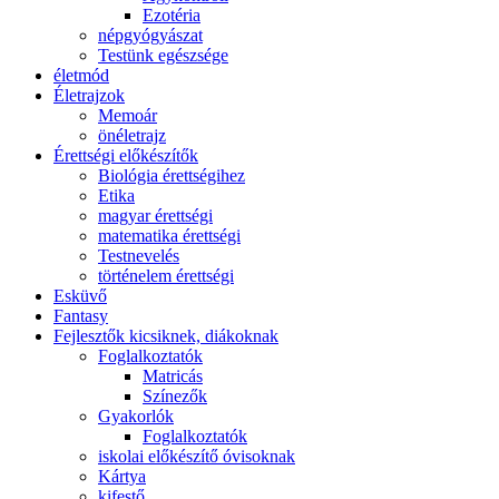
Ezotéria
népgyógyászat
Testünk egészsége
életmód
Életrajzok
Memoár
önéletrajz
Érettségi előkészítők
Biológia érettségihez
Etika
magyar érettségi
matematika érettségi
Testnevelés
történelem érettségi
Esküvő
Fantasy
Fejlesztők kicsiknek, diákoknak
Foglalkoztatók
Matricás
Színezők
Gyakorlók
Foglalkoztatók
iskolai előkészítő óvisoknak
Kártya
kifestő