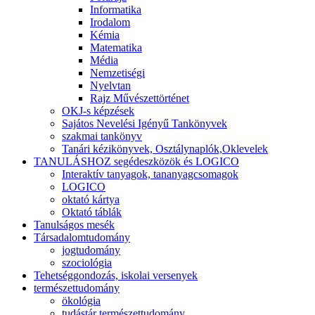
Informatika
Irodalom
Kémia
Matematika
Média
Nemzetiségi
Nyelvtan
Rajz Művészettörténet
OKJ-s képzések
Sajátos Nevelési Igényű Tankönyvek
szakmai tankönyv
Tanári kézikönyvek, Osztálynaplók,Oklevelek
TANULÁSHOZ segédeszközök és LOGICO
Interaktív tanyagok, tananyagcsomagok
LOGICO
oktató kártya
Oktató táblák
Tanulságos mesék
Társadalomtudomány
jogtudomány
szociológia
Tehetséggondozás, iskolai versenyek
természettudomány
ökológia
tudástár természettudomány