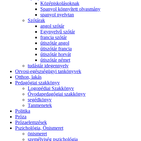
Középiskolásoknak
Spanyol könnyített olvasmány
spanyol nyelvtan
Szótárak
angol szótár
Egynyelvű szótár
francia szótár
útiszótár angol
útiszótár francia
útiszótár horvát
útiszótár német
tudástár idegennyelv
Orvosi-egészségügyi tankönyvek
Otthon, lakás
Pedagógiai szakkönyv
Logopédiai Szakkönyv
Óvodapedagógiai szakkönyv
segédkönyv
Tanmenetek
Politika
Próza
Prózaelemzések
Pszichológia, Önismeret
önismeret
személyiség pszichológia