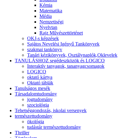
Kémia
Matematika
Média
Nemzetiségi
Nyelvtan
Rajz Művészettörténet
OKJ-s képzések
Sajátos Nevelési Igényű Tankönyvek
szakmai tankönyv
Tanári kézikönyvek, Osztálynaplók,Oklevelek
TANULÁSHOZ segédeszközök és LOGICO
Interaktív tanyagok, tananyagcsomagok
LOGICO
oktató kártya
Oktató táblák
Tanulságos mesék
Társadalomtudomány
jogtudomány
szociológia
Tehetséggondozás, iskolai versenyek
természettudomány
ökológia
tudástár természettudomány
Thriller