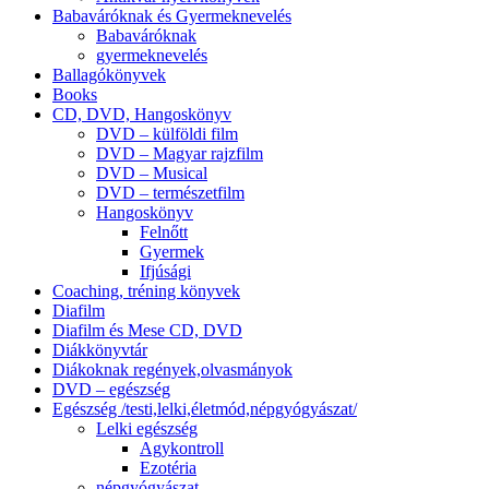
Babaváróknak és Gyermeknevelés
Babaváróknak
gyermeknevelés
Ballagókönyvek
Books
CD, DVD, Hangoskönyv
DVD – külföldi film
DVD – Magyar rajzfilm
DVD – Musical
DVD – természetfilm
Hangoskönyv
Felnőtt
Gyermek
Ifjúsági
Coaching, tréning könyvek
Diafilm
Diafilm és Mese CD, DVD
Diákkönyvtár
Diákoknak regények,olvasmányok
DVD – egészség
Egészség /testi,lelki,életmód,népgyógyászat/
Lelki egészség
Agykontroll
Ezotéria
népgyógyászat