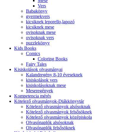
Mese
Vers
Babakönyv
gyermekvers
kicsiknek leporello,lapozó
kicsiknek mese
ovisoknak mese
ovisoknak vers
puzzlekönyv
Kids Books
Comics
Coloring Books
Fairy Tales
Kisiskolások olvasmányai
Kalandregény 8-10 éveseknek
kisiskolások vers
kisiskolásoknak mese
Meseregények
Kompetencia mérés
Kötelező olvasmányok-Diákkönyvtár
Kötelező olvasmányok alsósoknak
Kötelező olvasmányok felsősöknek
Kötelező olvasmányok középiskola
Olvasónaplók alsósoknak
Olvasónaplók felsősöknek