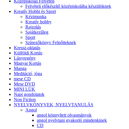
Középiskolai Felvételi
Felvételi előkészítő középiskolába készülöknek
Kreatív Hobbi és Sport
Kézimunka
Kreatív hobby
Rajzolás
Sajátkezűleg
Sport
Színezőkönyv Felnőtteknek
Kressz-oktatás
Külföldi Kortás
Lányregény
Magyar Kortás
Manga
Meditáció, jóga
mese CD
Mese DVD
MINI LÜK
Napi gondolatok
Non Fiction
NYELVKÖNYVEK, NYELVTANULÁS
Angol
angol könnyített olvasmányok
angol nyelvtani gyakorló mindenkinek
CD