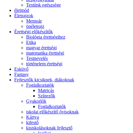
Testünk egészsége
életmód
Életrajzok
Memoár
önéletrajz
Érettségi előkészítők
Biológia érettségihez
Etika
magyar érettségi
matematika érettségi
Testnevelés
történelem érettségi
Esküvő
Fantasy
Fejlesztők kicsiknek, diákoknak
Foglalkoztatók
Matricás
Színezők
Gyakorlók
Foglalkoztatók
iskolai előkészítő óvisoknak
Kártya
kifestő
kisiskolásoknak fejlesztő