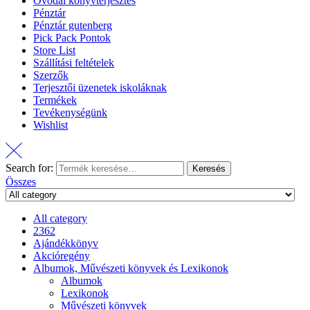
Óvodai könyvterjesztés
Pénztár
Pénztár gutenberg
Pick Pack Pontok
Store List
Szállítási feltételek
Szerzők
Terjesztői üzenetek iskoláknak
Termékek
Tevékenységünk
Wishlist
Search for:
Keresés
Összes
All category
2362
Ajándékkönyv
Akcióregény
Albumok, Művészeti könyvek és Lexikonok
Albumok
Lexikonok
Művészeti könyvek