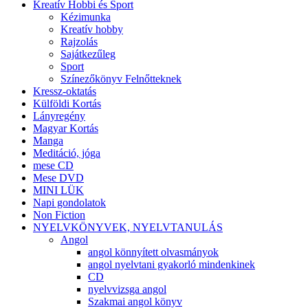
Kreatív Hobbi és Sport
Kézimunka
Kreatív hobby
Rajzolás
Sajátkezűleg
Sport
Színezőkönyv Felnőtteknek
Kressz-oktatás
Külföldi Kortás
Lányregény
Magyar Kortás
Manga
Meditáció, jóga
mese CD
Mese DVD
MINI LÜK
Napi gondolatok
Non Fiction
NYELVKÖNYVEK, NYELVTANULÁS
Angol
angol könnyített olvasmányok
angol nyelvtani gyakorló mindenkinek
CD
nyelvvizsga angol
Szakmai angol könyv