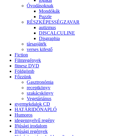
logikai
Óvodásoknak
Mondókák
Puzzle
RÉSZKÉPESSÉGZAVAR
autizmus
DISCALCULINE
Disgraphia
társasjáték
verses kifestő
Fiction
Filmregények
fitnesz DVD
Földgömb
Főzzünk
Gasztronómia
receptkönyv
szakácskönyv
Vegetáriánus
gyermekdalok CD
HATÁRIDŐNAPLÓ
Humoros
idegennyelvű regény
Ifjúsági irodalom
Ifjúsági regények