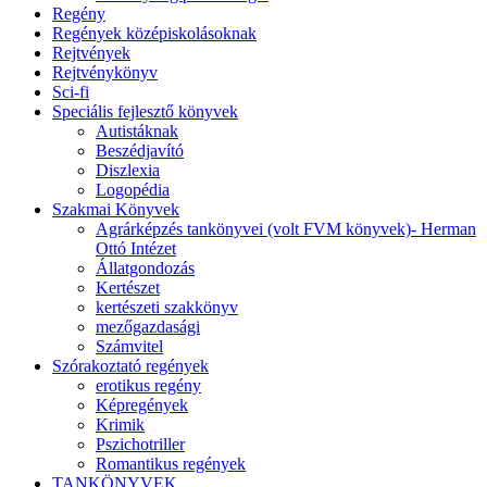
Regény
Regények középiskolásoknak
Rejtvények
Rejtvénykönyv
Sci-fi
Speciális fejlesztő könyvek
Autistáknak
Beszédjavító
Diszlexia
Logopédia
Szakmai Könyvek
Agrárképzés tankönyvei (volt FVM könyvek)- Herman
Ottó Intézet
Állatgondozás
Kertészet
kertészeti szakkönyv
mezőgazdasági
Számvitel
Szórakoztató regények
erotikus regény
Képregények
Krimik
Pszichotriller
Romantikus regények
TANKÖNYVEK