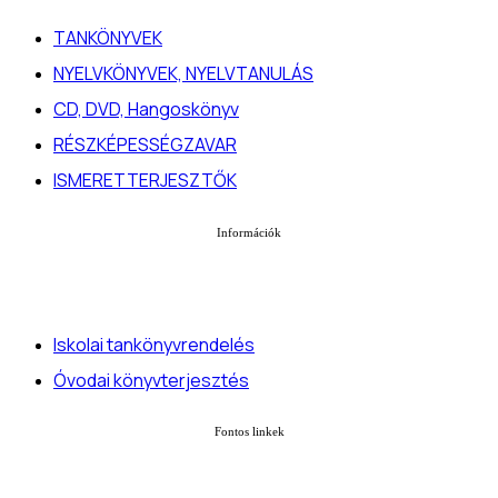
TANKÖNYVEK
NYELVKÖNYVEK, NYELVTANULÁS
CD, DVD, Hangoskönyv
RÉSZKÉPESSÉGZAVAR
ISMERETTERJESZTŐK
Információk
Iskolai tankönyvrendelés
Óvodai könyvterjesztés
Fontos linkek