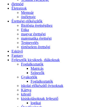
életmód
Életrajzok
Memoár
önéletrajz
Érettségi előkészítők
Biológia érettségihez
Etika
magyar érettségi
matematika érettségi
Testnevelés
történelem érettségi
Esküvő
Fantasy
Fejlesztők kicsiknek, diákoknak
Foglalkoztatók
Matricás
Színezők
Gyakorlók
Foglalkoztatók
iskolai előkészítő óvisoknak
Kártya
kifestő
kisiskolásoknak fejlesztő
logikai