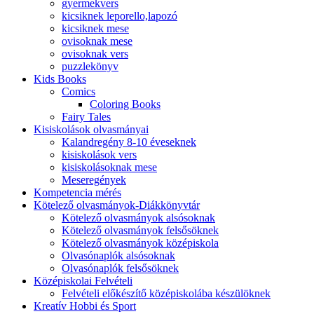
gyermekvers
kicsiknek leporello,lapozó
kicsiknek mese
ovisoknak mese
ovisoknak vers
puzzlekönyv
Kids Books
Comics
Coloring Books
Fairy Tales
Kisiskolások olvasmányai
Kalandregény 8-10 éveseknek
kisiskolások vers
kisiskolásoknak mese
Meseregények
Kompetencia mérés
Kötelező olvasmányok-Diákkönyvtár
Kötelező olvasmányok alsósoknak
Kötelező olvasmányok felsősöknek
Kötelező olvasmányok középiskola
Olvasónaplók alsósoknak
Olvasónaplók felsősöknek
Középiskolai Felvételi
Felvételi előkészítő középiskolába készülöknek
Kreatív Hobbi és Sport