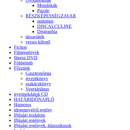
Óvodásoknak
Mondókák
Puzzle
RÉSZKÉPESSÉGZAVAR
autizmus
DISCALCULINE
Disgraphia
társasjáték
verses kifestő
Fiction
Filmregények
fitnesz DVD
Földgömb
Főzzünk
Gasztronómia
receptkönyv
szakácskönyv
Vegetáriánus
gyermekdalok CD
HATÁRIDŐNAPLÓ
Humoros
idegennyelvű regény
Ifjúsági irodalom
Ifjúsági regények
Ifjúsági regények -klasszikusok