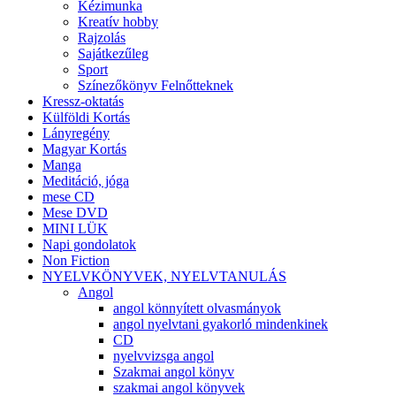
Kézimunka
Kreatív hobby
Rajzolás
Sajátkezűleg
Sport
Színezőkönyv Felnőtteknek
Kressz-oktatás
Külföldi Kortás
Lányregény
Magyar Kortás
Manga
Meditáció, jóga
mese CD
Mese DVD
MINI LÜK
Napi gondolatok
Non Fiction
NYELVKÖNYVEK, NYELVTANULÁS
Angol
angol könnyített olvasmányok
angol nyelvtani gyakorló mindenkinek
CD
nyelvvizsga angol
Szakmai angol könyv
szakmai angol könyvek