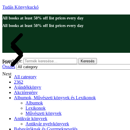
Tudás Könyvkuckó
All books at least 50% off list prices every day
All books at least 50% off list prices every day
Search for:
Keresés
Previous
Összes
Next
All category
2362
Ajándékkönyv
Akcióregény
Albumok, Művészeti könyvek és Lexikonok
Albumok
Lexikonok
Művészeti könyvek
Antikvár könyvek
Antikvár nyelvkönyvek
Babaváróknak és Gyermeknevelés