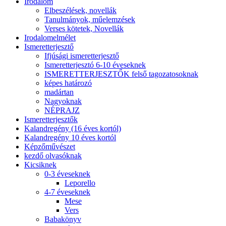
Irodalom
Elbeszélések, novellák
Tanulmányok, műelemzések
Verses kötetek, Novellák
Irodalomelmélet
Ismeretterjesztő
Ifjúsági ismeretterjesztő
Ismeretterjesztó 6-10 éveseknek
ISMERETTERJESZTŐK felső tagozatosoknak
képes határozó
madártan
Nagyoknak
NÉPRAJZ
Ismeretterjesztők
Kalandregény (16 éves kortól)
Kalandregény 10 éves kortól
Képzőművészet
kezdő olvasóknak
Kicsiknek
0-3 éveseknek
Leporello
4-7 éveseknek
Mese
Vers
Babakönyv