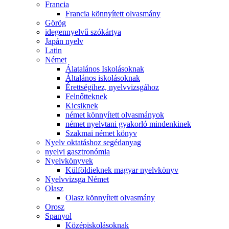
Francia
Francia könnyített olvasmány
Görög
idegennyelvű szókártya
Japán nyelv
Latin
Német
Álatalános Iskolásoknak
Általános iskolásoknak
Érettségihez, nyelvvizsgához
Felnőtteknek
Kicsiknek
német könnyített olvasmányok
német nyelvtani gyakorló mindenkinek
Szakmai német könyv
Nyelv oktatáshoz segédanyag
nyelvi gasztronómia
Nyelvkönyvek
Külföldieknek magyar nyelvkönyv
Nyelvvizsga Német
Olasz
Olasz könnyített olvasmány
Orosz
Spanyol
Középiskolásoknak