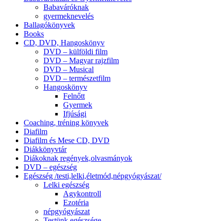
Babaváróknak
gyermeknevelés
Ballagókönyvek
Books
CD, DVD, Hangoskönyv
DVD – külföldi film
DVD – Magyar rajzfilm
DVD – Musical
DVD – természetfilm
Hangoskönyv
Felnőtt
Gyermek
Ifjúsági
Coaching, tréning könyvek
Diafilm
Diafilm és Mese CD, DVD
Diákkönyvtár
Diákoknak regények,olvasmányok
DVD – egészség
Egészség /testi,lelki,életmód,népgyógyászat/
Lelki egészség
Agykontroll
Ezotéria
népgyógyászat
Testünk egészsége