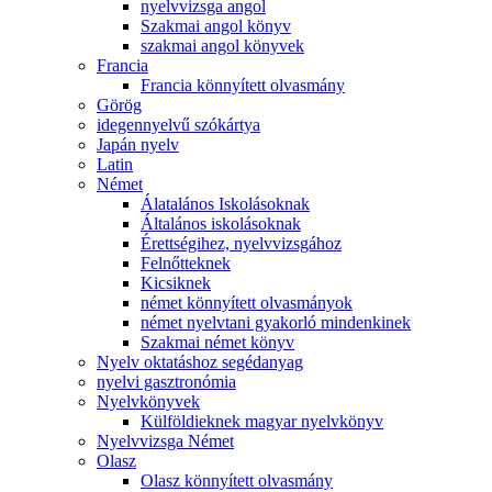
nyelvvizsga angol
Szakmai angol könyv
szakmai angol könyvek
Francia
Francia könnyített olvasmány
Görög
idegennyelvű szókártya
Japán nyelv
Latin
Német
Álatalános Iskolásoknak
Általános iskolásoknak
Érettségihez, nyelvvizsgához
Felnőtteknek
Kicsiknek
német könnyített olvasmányok
német nyelvtani gyakorló mindenkinek
Szakmai német könyv
Nyelv oktatáshoz segédanyag
nyelvi gasztronómia
Nyelvkönyvek
Külföldieknek magyar nyelvkönyv
Nyelvvizsga Német
Olasz
Olasz könnyített olvasmány