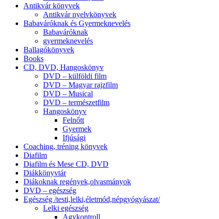
Antikvár könyvek
Antikvár nyelvkönyvek
Babaváróknak és Gyermeknevelés
Babaváróknak
gyermeknevelés
Ballagókönyvek
Books
CD, DVD, Hangoskönyv
DVD – külföldi film
DVD – Magyar rajzfilm
DVD – Musical
DVD – természetfilm
Hangoskönyv
Felnőtt
Gyermek
Ifjúsági
Coaching, tréning könyvek
Diafilm
Diafilm és Mese CD, DVD
Diákkönyvtár
Diákoknak regények,olvasmányok
DVD – egészség
Egészség /testi,lelki,életmód,népgyógyászat/
Lelki egészség
Agykontroll