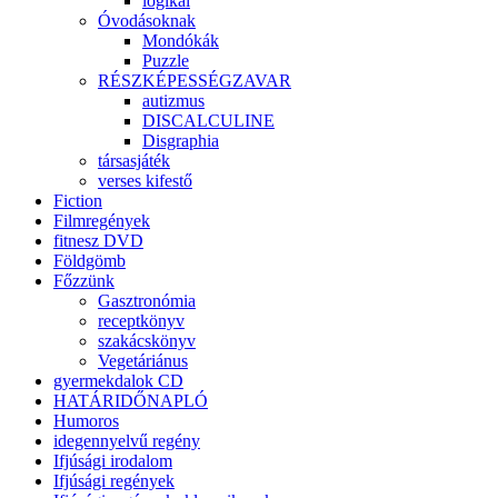
logikai
Óvodásoknak
Mondókák
Puzzle
RÉSZKÉPESSÉGZAVAR
autizmus
DISCALCULINE
Disgraphia
társasjáték
verses kifestő
Fiction
Filmregények
fitnesz DVD
Földgömb
Főzzünk
Gasztronómia
receptkönyv
szakácskönyv
Vegetáriánus
gyermekdalok CD
HATÁRIDŐNAPLÓ
Humoros
idegennyelvű regény
Ifjúsági irodalom
Ifjúsági regények