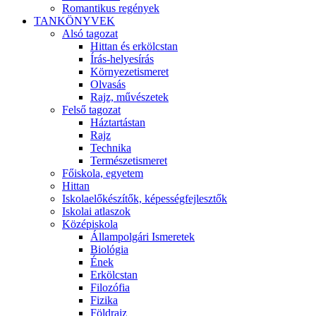
Romantikus regények
TANKÖNYVEK
Alsó tagozat
Hittan és erkölcstan
Írás-helyesírás
Környezetismeret
Olvasás
Rajz, művészetek
Felső tagozat
Háztartástan
Rajz
Technika
Természetismeret
Főiskola, egyetem
Hittan
Iskolaelőkészítők, képességfejlesztők
Iskolai atlaszok
Középiskola
Állampolgári Ismeretek
Biológia
Ének
Erkölcstan
Filozófia
Fizika
Földrajz