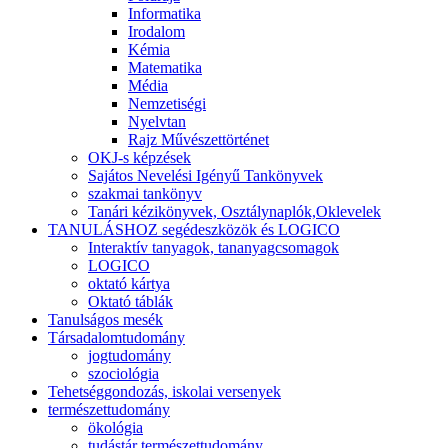
Informatika
Irodalom
Kémia
Matematika
Média
Nemzetiségi
Nyelvtan
Rajz Művészettörténet
OKJ-s képzések
Sajátos Nevelési Igényű Tankönyvek
szakmai tankönyv
Tanári kézikönyvek, Osztálynaplók,Oklevelek
TANULÁSHOZ segédeszközök és LOGICO
Interaktív tanyagok, tananyagcsomagok
LOGICO
oktató kártya
Oktató táblák
Tanulságos mesék
Társadalomtudomány
jogtudomány
szociológia
Tehetséggondozás, iskolai versenyek
természettudomány
ökológia
tudástár természettudomány