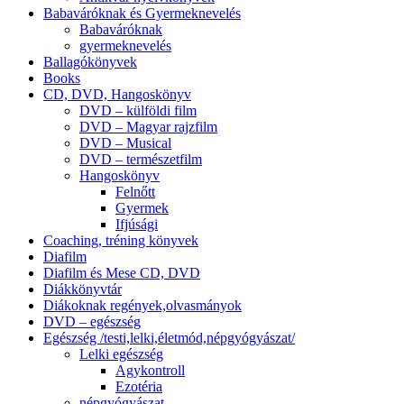
Babaváróknak és Gyermeknevelés
Babaváróknak
gyermeknevelés
Ballagókönyvek
Books
CD, DVD, Hangoskönyv
DVD – külföldi film
DVD – Magyar rajzfilm
DVD – Musical
DVD – természetfilm
Hangoskönyv
Felnőtt
Gyermek
Ifjúsági
Coaching, tréning könyvek
Diafilm
Diafilm és Mese CD, DVD
Diákkönyvtár
Diákoknak regények,olvasmányok
DVD – egészség
Egészség /testi,lelki,életmód,népgyógyászat/
Lelki egészség
Agykontroll
Ezotéria
népgyógyászat