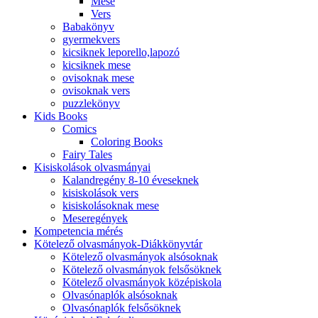
Mese
Vers
Babakönyv
gyermekvers
kicsiknek leporello,lapozó
kicsiknek mese
ovisoknak mese
ovisoknak vers
puzzlekönyv
Kids Books
Comics
Coloring Books
Fairy Tales
Kisiskolások olvasmányai
Kalandregény 8-10 éveseknek
kisiskolások vers
kisiskolásoknak mese
Meseregények
Kompetencia mérés
Kötelező olvasmányok-Diákkönyvtár
Kötelező olvasmányok alsósoknak
Kötelező olvasmányok felsősöknek
Kötelező olvasmányok középiskola
Olvasónaplók alsósoknak
Olvasónaplók felsősöknek