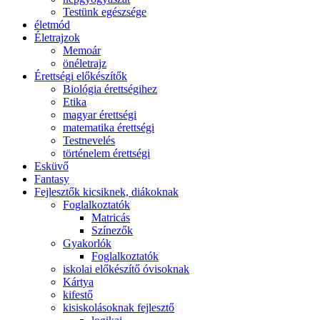
Testünk egészsége
életmód
Életrajzok
Memoár
önéletrajz
Érettségi előkészítők
Biológia érettségihez
Etika
magyar érettségi
matematika érettségi
Testnevelés
történelem érettségi
Esküvő
Fantasy
Fejlesztők kicsiknek, diákoknak
Foglalkoztatók
Matricás
Színezők
Gyakorlók
Foglalkoztatók
iskolai előkészítő óvisoknak
Kártya
kifestő
kisiskolásoknak fejlesztő