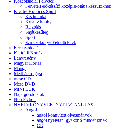
Középiskolai Felvételi
Felvételi előkészítő középiskolába készülöknek
Kreatív Hobbi és Sport
Kézimunka
Kreatív hobby
Rajzolás
Sajátkezűleg
Sport
Színezőkönyv Felnőtteknek
Kressz-oktatás
Külföldi Kortás
Lányregény
Magyar Kortás
Manga
Meditáció, jóga
mese CD
Mese DVD
MINI LÜK
Napi gondolatok
Non Fiction
NYELVKÖNYVEK, NYELVTANULÁS
Angol
angol könnyített olvasmányok
angol nyelvtani gyakorló mindenkinek
CD