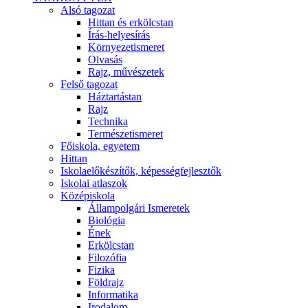
Alsó tagozat
Hittan és erkölcstan
Írás-helyesírás
Környezetismeret
Olvasás
Rajz, művészetek
Felső tagozat
Háztartástan
Rajz
Technika
Természetismeret
Főiskola, egyetem
Hittan
Iskolaelőkészítők, képességfejlesztők
Iskolai atlaszok
Középiskola
Állampolgári Ismeretek
Biológia
Ének
Erkölcstan
Filozófia
Fizika
Földrajz
Informatika
Irodalom