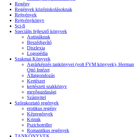
Regény
Regények középiskolásoknak
Rejtvények
Rejtvénykönyv
Sci-fi
Speciális fejlesztő könyvek
Autistáknak
Beszédjavító
Diszlexia
Logopédia
Szakmai Könyvek
Agrárképzés tankönyvei (volt FVM könyvek)- Herman
Ottó Intézet
Állatgondozás
Kertészet
kertészeti szakkönyv
mezőgazdasági
Számvitel
Szórakoztató regények
erotikus regény
Képregények
Krimik
Pszichotriller
Romantikus regények
TANKÖNYVEK