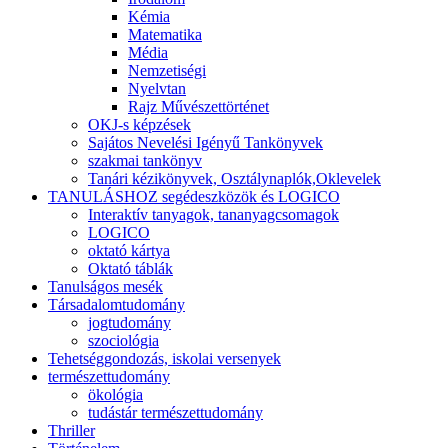
Kémia
Matematika
Média
Nemzetiségi
Nyelvtan
Rajz Művészettörténet
OKJ-s képzések
Sajátos Nevelési Igényű Tankönyvek
szakmai tankönyv
Tanári kézikönyvek, Osztálynaplók,Oklevelek
TANULÁSHOZ segédeszközök és LOGICO
Interaktív tanyagok, tananyagcsomagok
LOGICO
oktató kártya
Oktató táblák
Tanulságos mesék
Társadalomtudomány
jogtudomány
szociológia
Tehetséggondozás, iskolai versenyek
természettudomány
ökológia
tudástár természettudomány
Thriller