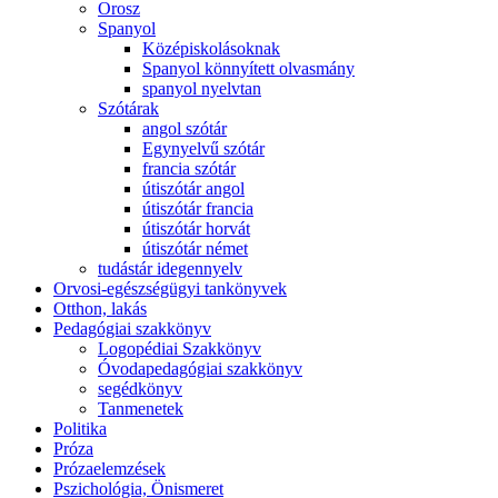
Orosz
Spanyol
Középiskolásoknak
Spanyol könnyített olvasmány
spanyol nyelvtan
Szótárak
angol szótár
Egynyelvű szótár
francia szótár
útiszótár angol
útiszótár francia
útiszótár horvát
útiszótár német
tudástár idegennyelv
Orvosi-egészségügyi tankönyvek
Otthon, lakás
Pedagógiai szakkönyv
Logopédiai Szakkönyv
Óvodapedagógiai szakkönyv
segédkönyv
Tanmenetek
Politika
Próza
Prózaelemzések
Pszichológia, Önismeret