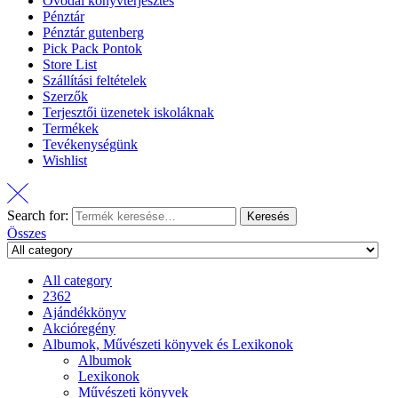
Óvodai könyvterjesztés
Pénztár
Pénztár gutenberg
Pick Pack Pontok
Store List
Szállítási feltételek
Szerzők
Terjesztői üzenetek iskoláknak
Termékek
Tevékenységünk
Wishlist
Search for:
Keresés
Összes
All category
2362
Ajándékkönyv
Akcióregény
Albumok, Művészeti könyvek és Lexikonok
Albumok
Lexikonok
Művészeti könyvek