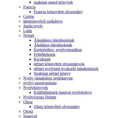
szakmai angol könyvek
Francia
Francia könnyített olvasmány
Görög
idegennyelvű szókártya
Japán nyelv
Latin
Német
Álatalános Iskolásoknak
Általános iskolásoknak
Érettségihez, nyelvvizsgához
Felnőtteknek
Kicsiknek
német könnyített olvasmányok
német nyelvtani gyakorló mindenkinek
Szakmai német könyv
Nyelv oktatáshoz segédanyag
nyelvi gasztronómia
Nyelvkönyvek
Külföldieknek magyar nyelvkönyv
Nyelvvizsga Német
Olasz
Olasz könnyített olvasmány
Orosz
Spanyol