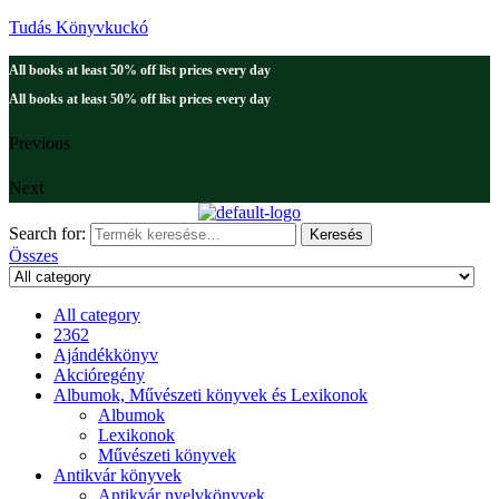
Tudás Könyvkuckó
All books at least 50% off list prices every day
All books at least 50% off list prices every day
Previous
Next
Search for:
Keresés
Összes
All category
2362
Ajándékkönyv
Akcióregény
Albumok, Művészeti könyvek és Lexikonok
Albumok
Lexikonok
Művészeti könyvek
Antikvár könyvek
Antikvár nyelvkönyvek