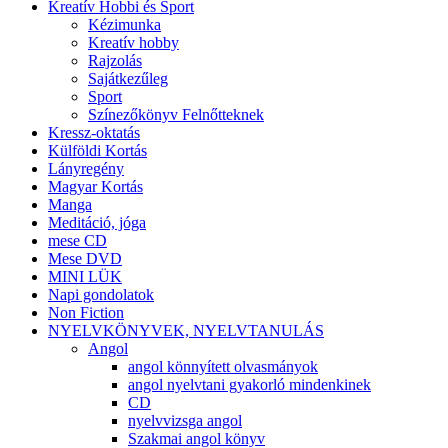
Kreatív Hobbi és Sport
Kézimunka
Kreatív hobby
Rajzolás
Sajátkezűleg
Sport
Színezőkönyv Felnőtteknek
Kressz-oktatás
Külföldi Kortás
Lányregény
Magyar Kortás
Manga
Meditáció, jóga
mese CD
Mese DVD
MINI LÜK
Napi gondolatok
Non Fiction
NYELVKÖNYVEK, NYELVTANULÁS
Angol
angol könnyített olvasmányok
angol nyelvtani gyakorló mindenkinek
CD
nyelvvizsga angol
Szakmai angol könyv