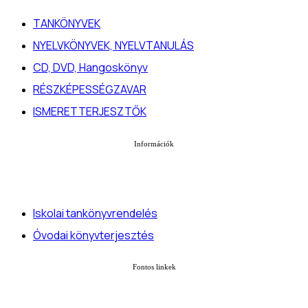
TANKÖNYVEK
NYELVKÖNYVEK, NYELVTANULÁS
CD, DVD, Hangoskönyv
RÉSZKÉPESSÉGZAVAR
ISMERETTERJESZTŐK
Információk
Iskolai tankönyvrendelés
Óvodai könyvterjesztés
Fontos linkek