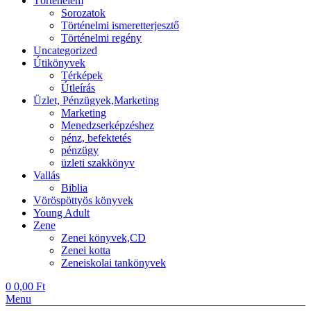
Történelem
Sorozatok
Történelmi ismeretterjesztő
Történelmi regény
Uncategorized
Útikönyvek
Térképek
Útleírás
Üzlet, Pénzügyek,Marketing
Marketing
Menedzserképzéshez
pénz, befektetés
pénzügy
üzleti szakkönyv
Vallás
Biblia
Vöröspöttyös könyvek
Young Adult
Zene
Zenei könyvek,CD
Zenei kotta
Zeneiskolai tankönyvek
0
0,00
Ft
Menu