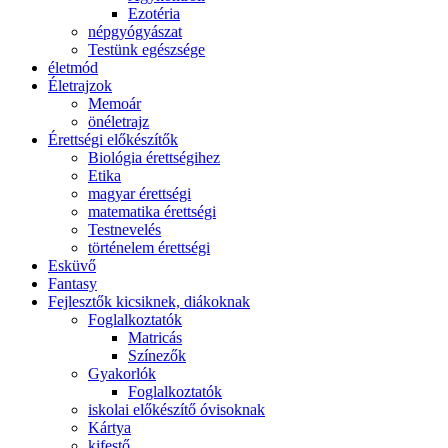
Ezotéria
népgyógyászat
Testünk egészsége
életmód
Életrajzok
Memoár
önéletrajz
Érettségi előkészítők
Biológia érettségihez
Etika
magyar érettségi
matematika érettségi
Testnevelés
történelem érettségi
Esküvő
Fantasy
Fejlesztők kicsiknek, diákoknak
Foglalkoztatók
Matricás
Színezők
Gyakorlók
Foglalkoztatók
iskolai előkészítő óvisoknak
Kártya
kifestő