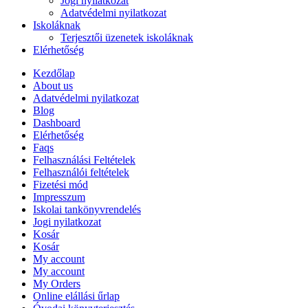
Jogi nyilatkozat
Adatvédelmi nyilatkozat
Iskoláknak
Terjesztői üzenetek iskoláknak
Elérhetőség
Kezdőlap
About us
Adatvédelmi nyilatkozat
Blog
Dashboard
Elérhetőség
Faqs
Felhasználási Feltételek
Felhasználói feltételek
Fizetési mód
Impresszum
Iskolai tankönyvrendelés
Jogi nyilatkozat
Kosár
Kosár
My account
My account
My Orders
Online elállási űrlap