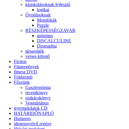
kisiskolásoknak fejlesztő
logikai
Óvodásoknak
Mondókák
Puzzle
RÉSZKÉPESSÉGZAVAR
autizmus
DISCALCULINE
Disgraphia
társasjáték
verses kifestő
Fiction
Filmregények
fitnesz DVD
Földgömb
Főzzünk
Gasztronómia
receptkönyv
szakácskönyv
Vegetáriánus
gyermekdalok CD
HATÁRIDŐNAPLÓ
Humoros
idegennyelvű regény
Ifjúsági irodalom