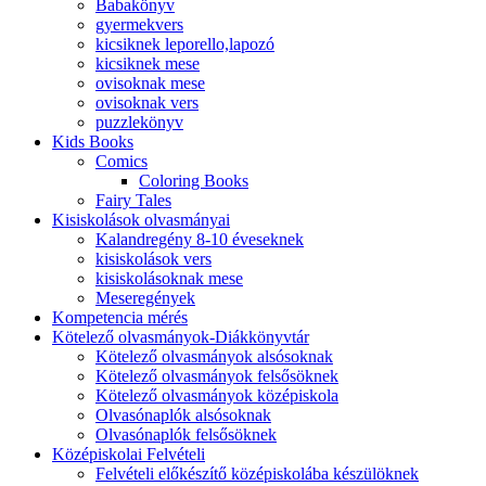
Babakönyv
gyermekvers
kicsiknek leporello,lapozó
kicsiknek mese
ovisoknak mese
ovisoknak vers
puzzlekönyv
Kids Books
Comics
Coloring Books
Fairy Tales
Kisiskolások olvasmányai
Kalandregény 8-10 éveseknek
kisiskolások vers
kisiskolásoknak mese
Meseregények
Kompetencia mérés
Kötelező olvasmányok-Diákkönyvtár
Kötelező olvasmányok alsósoknak
Kötelező olvasmányok felsősöknek
Kötelező olvasmányok középiskola
Olvasónaplók alsósoknak
Olvasónaplók felsősöknek
Középiskolai Felvételi
Felvételi előkészítő középiskolába készülöknek