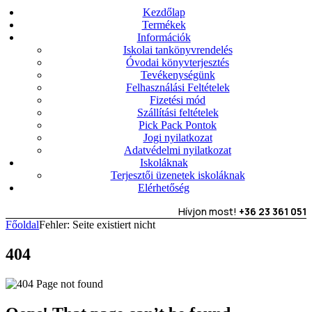
Kezdőlap
Termékek
Információk
Iskolai tankönyvrendelés
Óvodai könyvterjesztés
Tevékenységünk
Felhasználási Feltételek
Fizetési mód
Szállítási feltételek
Pick Pack Pontok
Jogi nyilatkozat
Adatvédelmi nyilatkozat
Iskoláknak
Terjesztői üzenetek iskoláknak
Elérhetőség
Hívjon most!
+36 23 361 051
Főoldal
Fehler: Seite existiert nicht
404