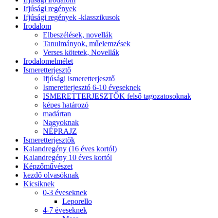
Ifjúsági regények
Ifjúsági regények -klasszikusok
Irodalom
Elbeszélések, novellák
Tanulmányok, műelemzések
Verses kötetek, Novellák
Irodalomelmélet
Ismeretterjesztő
Ifjúsági ismeretterjesztő
Ismeretterjesztó 6-10 éveseknek
ISMERETTERJESZTŐK felső tagozatosoknak
képes határozó
madártan
Nagyoknak
NÉPRAJZ
Ismeretterjesztők
Kalandregény (16 éves kortól)
Kalandregény 10 éves kortól
Képzőművészet
kezdő olvasóknak
Kicsiknek
0-3 éveseknek
Leporello
4-7 éveseknek