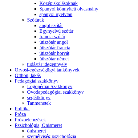
Középiskolásoknak
Spanyol könnyített olvasmány
spanyol nyelvtan
Szótárak
angol szótár
Egynyelvű szótár
francia szótár
útiszótár angol
útiszótár francia
útiszótár horvát
útiszótár német
tudástár idegennyelv
Orvosi-egészségügyi tankönyvek
Otthon, lakás
Pedagógiai szakkönyv
Logopédiai Szakkönyv
Óvodapedagógiai szakkönyv
segédkönyv
Tanmenetek
Politika
Próza
Prózaelemzések
Pszichológia, Önismeret
önismeret
személyiség pszichológia