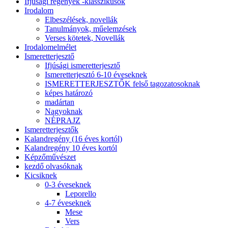
Ifjúsági regények -klasszikusok
Irodalom
Elbeszélések, novellák
Tanulmányok, műelemzések
Verses kötetek, Novellák
Irodalomelmélet
Ismeretterjesztő
Ifjúsági ismeretterjesztő
Ismeretterjesztó 6-10 éveseknek
ISMERETTERJESZTŐK felső tagozatosoknak
képes határozó
madártan
Nagyoknak
NÉPRAJZ
Ismeretterjesztők
Kalandregény (16 éves kortól)
Kalandregény 10 éves kortól
Képzőművészet
kezdő olvasóknak
Kicsiknek
0-3 éveseknek
Leporello
4-7 éveseknek
Mese
Vers