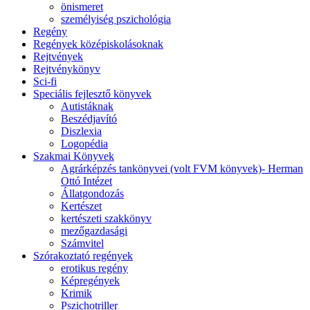
önismeret
személyiség pszichológia
Regény
Regények középiskolásoknak
Rejtvények
Rejtvénykönyv
Sci-fi
Speciális fejlesztő könyvek
Autistáknak
Beszédjavító
Diszlexia
Logopédia
Szakmai Könyvek
Agrárképzés tankönyvei (volt FVM könyvek)- Herman
Ottó Intézet
Állatgondozás
Kertészet
kertészeti szakkönyv
mezőgazdasági
Számvitel
Szórakoztató regények
erotikus regény
Képregények
Krimik
Pszichotriller