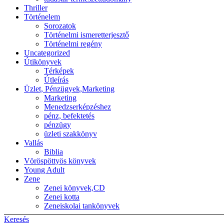
Thriller
Történelem
Sorozatok
Történelmi ismeretterjesztő
Történelmi regény
Uncategorized
Útikönyvek
Térképek
Útleírás
Üzlet, Pénzügyek,Marketing
Marketing
Menedzserképzéshez
pénz, befektetés
pénzügy
üzleti szakkönyv
Vallás
Biblia
Vöröspöttyös könyvek
Young Adult
Zene
Zenei könyvek,CD
Zenei kotta
Zeneiskolai tankönyvek
Keresés
Back to top