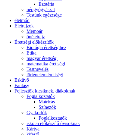
Ezotéria
népgyógyászat
Testünk egészsége
életmód
Életrajzok
Memoár
önéletrajz
Érettségi előkészítők
Biológia érettségihez
Etika
magyar érettségi
matematika érettségi
Testnevelés
történelem érettségi
Esküvő
Fantasy
Fejlesztők kicsiknek, diákoknak
Foglalkoztatók
Matricás
Színezők
Gyakorlók
Foglalkoztatók
iskolai előkészítő óvisoknak
Kártya
kifestő