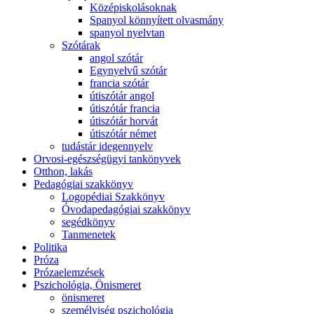
Középiskolásoknak
Spanyol könnyített olvasmány
spanyol nyelvtan
Szótárak
angol szótár
Egynyelvű szótár
francia szótár
útiszótár angol
útiszótár francia
útiszótár horvát
útiszótár német
tudástár idegennyelv
Orvosi-egészségügyi tankönyvek
Otthon, lakás
Pedagógiai szakkönyv
Logopédiai Szakkönyv
Óvodapedagógiai szakkönyv
segédkönyv
Tanmenetek
Politika
Próza
Prózaelemzések
Pszichológia, Önismeret
önismeret
személyiség pszichológia