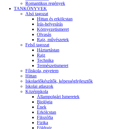
Romantikus regények
TANKÖNYVEK
Alsó tagozat
Hittan és erkölcstan
Írás-helyesírás
Környezetismeret
Olvasás
Rajz, művészetek
Felső tagozat
Háztartástan
Rajz
Technika
Természetismeret
Főiskola, egyetem
Hittan
Iskolaelőkészítők, képességfejlesztők
Iskolai atlaszok
Középiskola
Állampolgári Ismeretek
Biológia
Ének
Erkölcstan
Filozófia
Fizika
Földrajz