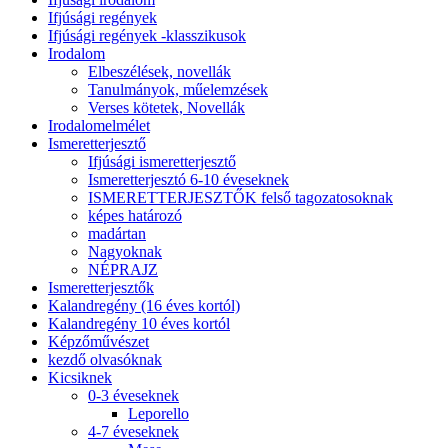
Ifjúsági regények
Ifjúsági regények -klasszikusok
Irodalom
Elbeszélések, novellák
Tanulmányok, műelemzések
Verses kötetek, Novellák
Irodalomelmélet
Ismeretterjesztő
Ifjúsági ismeretterjesztő
Ismeretterjesztó 6-10 éveseknek
ISMERETTERJESZTŐK felső tagozatosoknak
képes határozó
madártan
Nagyoknak
NÉPRAJZ
Ismeretterjesztők
Kalandregény (16 éves kortól)
Kalandregény 10 éves kortól
Képzőművészet
kezdő olvasóknak
Kicsiknek
0-3 éveseknek
Leporello
4-7 éveseknek