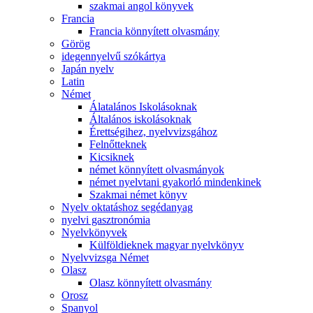
szakmai angol könyvek
Francia
Francia könnyített olvasmány
Görög
idegennyelvű szókártya
Japán nyelv
Latin
Német
Álatalános Iskolásoknak
Általános iskolásoknak
Érettségihez, nyelvvizsgához
Felnőtteknek
Kicsiknek
német könnyített olvasmányok
német nyelvtani gyakorló mindenkinek
Szakmai német könyv
Nyelv oktatáshoz segédanyag
nyelvi gasztronómia
Nyelvkönyvek
Külföldieknek magyar nyelvkönyv
Nyelvvizsga Német
Olasz
Olasz könnyített olvasmány
Orosz
Spanyol