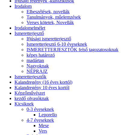
Ifjúsági regények -klasszikusok
Irodalom
Elbeszélések, novellák
Tanulmányok, műelemzések
Verses kötetek, Novellák
Irodalomelmélet
Ismeretterjesztő
Ifjúsági ismeretterjesztő
Ismeretterjesztó 6-10 éveseknek
ISMERETTERJESZTŐK felső tagozatosoknak
képes határozó
madártan
Nagyoknak
NÉPRAJZ
Ismeretterjesztők
Kalandregény (16 éves kortól)
Kalandregény 10 éves kortól
Képzőművészet
kezdő olvasóknak
Kicsiknek
0-3 éveseknek
Leporello
4-7 éveseknek
Mese
Vers