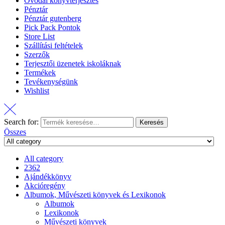
Óvodai könyvterjesztés
Pénztár
Pénztár gutenberg
Pick Pack Pontok
Store List
Szállítási feltételek
Szerzők
Terjesztői üzenetek iskoláknak
Termékek
Tevékenységünk
Wishlist
Search for:
Keresés
Összes
All category
2362
Ajándékkönyv
Akcióregény
Albumok, Művészeti könyvek és Lexikonok
Albumok
Lexikonok
Művészeti könyvek