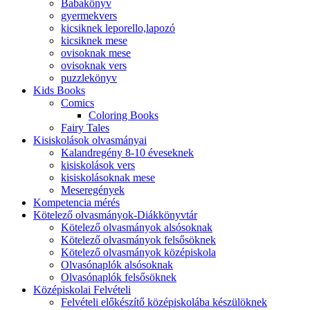
Babakönyv
gyermekvers
kicsiknek leporello,lapozó
kicsiknek mese
ovisoknak mese
ovisoknak vers
puzzlekönyv
Kids Books
Comics
Coloring Books
Fairy Tales
Kisiskolások olvasmányai
Kalandregény 8-10 éveseknek
kisiskolások vers
kisiskolásoknak mese
Meseregények
Kompetencia mérés
Kötelező olvasmányok-Diákkönyvtár
Kötelező olvasmányok alsósoknak
Kötelező olvasmányok felsősöknek
Kötelező olvasmányok középiskola
Olvasónaplók alsósoknak
Olvasónaplók felsősöknek
Középiskolai Felvételi
Felvételi előkészítő középiskolába készülöknek