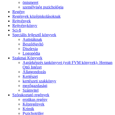
önismeret
személyiség pszichológia
Regény
Regények középiskolásoknak
Rejtvények
Rejtvénykönyv
Sci-fi
Speciális fejlesztő könyvek
Autistáknak
Beszédjavító
Diszlexia
Logopédia
Szakmai Könyvek
Agrárképzés tankönyvei (volt FVM könyvek)- Herman
Ottó Intézet
Állatgondozás
Kertészet
kertészeti szakkönyv
mezőgazdasági
Számvitel
Szórakoztató regények
erotikus regény
Képregények
Krimik
Pszichotriller