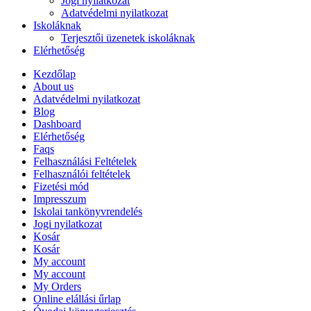
Jogi nyilatkozat
Adatvédelmi nyilatkozat
Iskoláknak
Terjesztői üzenetek iskoláknak
Elérhetőség
Kezdőlap
About us
Adatvédelmi nyilatkozat
Blog
Dashboard
Elérhetőség
Faqs
Felhasználási Feltételek
Felhasználói feltételek
Fizetési mód
Impresszum
Iskolai tankönyvrendelés
Jogi nyilatkozat
Kosár
Kosár
My account
My account
My Orders
Online elállási űrlap