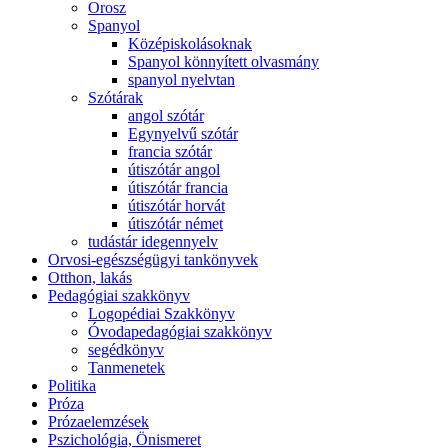
Orosz
Spanyol
Középiskolásoknak
Spanyol könnyített olvasmány
spanyol nyelvtan
Szótárak
angol szótár
Egynyelvű szótár
francia szótár
útiszótár angol
útiszótár francia
útiszótár horvát
útiszótár német
tudástár idegennyelv
Orvosi-egészségügyi tankönyvek
Otthon, lakás
Pedagógiai szakkönyv
Logopédiai Szakkönyv
Óvodapedagógiai szakkönyv
segédkönyv
Tanmenetek
Politika
Próza
Prózaelemzések
Pszichológia, Önismeret