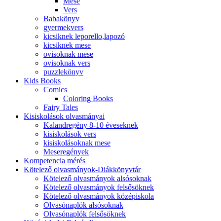
Mese
Vers
Babakönyv
gyermekvers
kicsiknek leporello,lapozó
kicsiknek mese
ovisoknak mese
ovisoknak vers
puzzlekönyv
Kids Books
Comics
Coloring Books
Fairy Tales
Kisiskolások olvasmányai
Kalandregény 8-10 éveseknek
kisiskolások vers
kisiskolásoknak mese
Meseregények
Kompetencia mérés
Kötelező olvasmányok-Diákkönyvtár
Kötelező olvasmányok alsósoknak
Kötelező olvasmányok felsősöknek
Kötelező olvasmányok középiskola
Olvasónaplók alsósoknak
Olvasónaplók felsősöknek