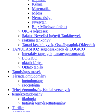
Kémia
Matematika
Média
Nemzetiségi
Nyelvtan
Rajz Művészettörténet
OKJ-s képzések
Sajátos Nevelési Igényű Tankönyvek
szakmai tankönyv
Tanári kézikönyvek, Osztálynaplók,Oklevelek
TANULÁSHOZ segédeszközök és LOGICO
Interaktív tanyagok, tananyagcsomagok
LOGICO
oktató kártya
Oktató táblák
Tanulságos mesék
Társadalomtudomány
jogtudomány
szociológia
Tehetséggondozás, iskolai versenyek
természettudomány
ökológia
tudástár természettudomány
Thriller