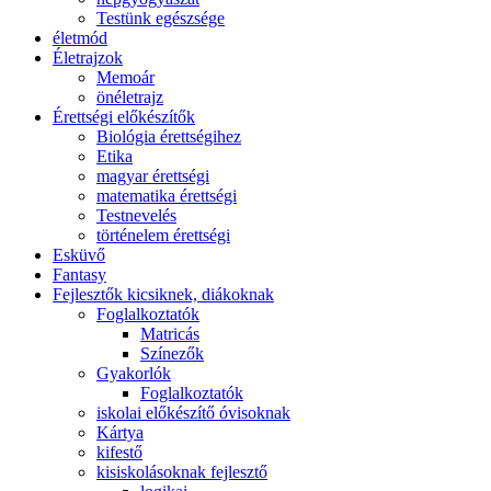
Testünk egészsége
életmód
Életrajzok
Memoár
önéletrajz
Érettségi előkészítők
Biológia érettségihez
Etika
magyar érettségi
matematika érettségi
Testnevelés
történelem érettségi
Esküvő
Fantasy
Fejlesztők kicsiknek, diákoknak
Foglalkoztatók
Matricás
Színezők
Gyakorlók
Foglalkoztatók
iskolai előkészítő óvisoknak
Kártya
kifestő
kisiskolásoknak fejlesztő