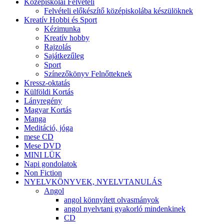
Középiskolai Felvételi
Felvételi előkészítő középiskolába készülöknek
Kreatív Hobbi és Sport
Kézimunka
Kreatív hobby
Rajzolás
Sajátkezűleg
Sport
Színezőkönyv Felnőtteknek
Kressz-oktatás
Külföldi Kortás
Lányregény
Magyar Kortás
Manga
Meditáció, jóga
mese CD
Mese DVD
MINI LÜK
Napi gondolatok
Non Fiction
NYELVKÖNYVEK, NYELVTANULÁS
Angol
angol könnyített olvasmányok
angol nyelvtani gyakorló mindenkinek
CD