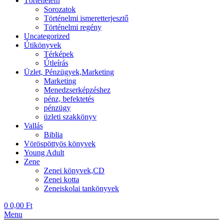
Történelem
Sorozatok
Történelmi ismeretterjesztő
Történelmi regény
Uncategorized
Útikönyvek
Térképek
Útleírás
Üzlet, Pénzügyek,Marketing
Marketing
Menedzserképzéshez
pénz, befektetés
pénzügy
üzleti szakkönyv
Vallás
Biblia
Vöröspöttyös könyvek
Young Adult
Zene
Zenei könyvek,CD
Zenei kotta
Zeneiskolai tankönyvek
0
0,00
Ft
Menu