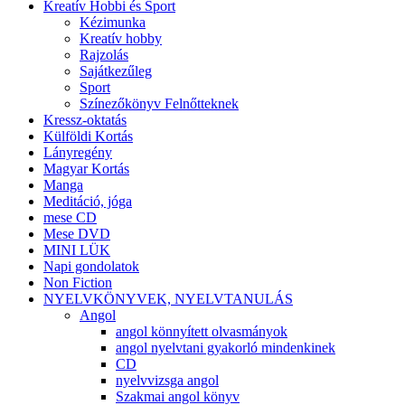
Kreatív Hobbi és Sport
Kézimunka
Kreatív hobby
Rajzolás
Sajátkezűleg
Sport
Színezőkönyv Felnőtteknek
Kressz-oktatás
Külföldi Kortás
Lányregény
Magyar Kortás
Manga
Meditáció, jóga
mese CD
Mese DVD
MINI LÜK
Napi gondolatok
Non Fiction
NYELVKÖNYVEK, NYELVTANULÁS
Angol
angol könnyített olvasmányok
angol nyelvtani gyakorló mindenkinek
CD
nyelvvizsga angol
Szakmai angol könyv