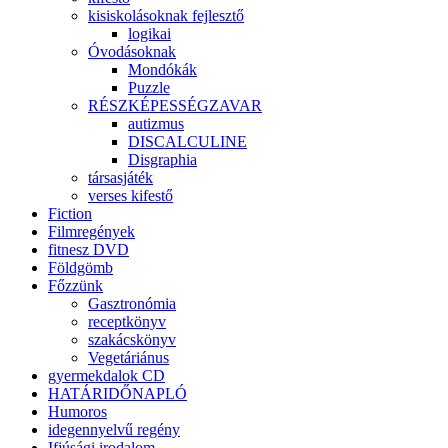
kisiskolásoknak fejlesztő
logikai
Óvodásoknak
Mondókák
Puzzle
RÉSZKÉPESSÉGZAVAR
autizmus
DISCALCULINE
Disgraphia
társasjáték
verses kifestő
Fiction
Filmregények
fitnesz DVD
Földgömb
Főzzünk
Gasztronómia
receptkönyv
szakácskönyv
Vegetáriánus
gyermekdalok CD
HATÁRIDŐNAPLÓ
Humoros
idegennyelvű regény
Ifjúsági irodalom