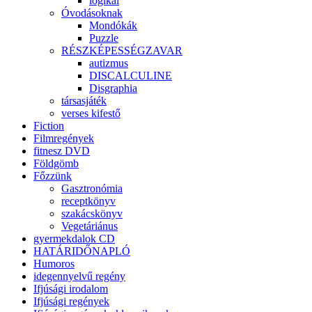
logikai
Óvodásoknak
Mondókák
Puzzle
RÉSZKÉPESSÉGZAVAR
autizmus
DISCALCULINE
Disgraphia
társasjáték
verses kifestő
Fiction
Filmregények
fitnesz DVD
Földgömb
Főzzünk
Gasztronómia
receptkönyv
szakácskönyv
Vegetáriánus
gyermekdalok CD
HATÁRIDŐNAPLÓ
Humoros
idegennyelvű regény
Ifjúsági irodalom
Ifjúsági regények