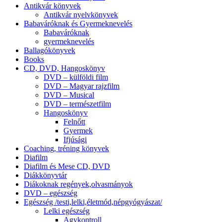
Antikvár könyvek
Antikvár nyelvkönyvek
Babaváróknak és Gyermeknevelés
Babaváróknak
gyermeknevelés
Ballagókönyvek
Books
CD, DVD, Hangoskönyv
DVD – külföldi film
DVD – Magyar rajzfilm
DVD – Musical
DVD – természetfilm
Hangoskönyv
Felnőtt
Gyermek
Ifjúsági
Coaching, tréning könyvek
Diafilm
Diafilm és Mese CD, DVD
Diákkönyvtár
Diákoknak regények,olvasmányok
DVD – egészség
Egészség /testi,lelki,életmód,népgyógyászat/
Lelki egészség
Agykontroll