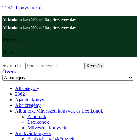
Tudás Könyvkuckó
All books at least 50% off list prices every day
All books at least 50% off list prices every day
Previous
Next
Search for:
Keresés
Összes
All category
2362
Ajándékkönyv
Akcióregény
Albumok, Művészeti könyvek és Lexikonok
Albumok
Lexikonok
Művészeti könyvek
Antikvár könyvek
Antikvár nyelvkönyvek