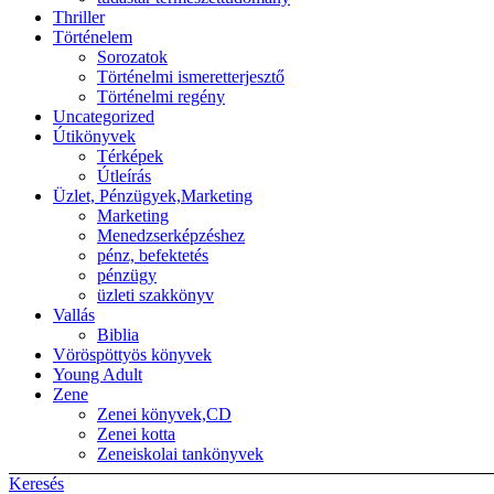
Thriller
Történelem
Sorozatok
Történelmi ismeretterjesztő
Történelmi regény
Uncategorized
Útikönyvek
Térképek
Útleírás
Üzlet, Pénzügyek,Marketing
Marketing
Menedzserképzéshez
pénz, befektetés
pénzügy
üzleti szakkönyv
Vallás
Biblia
Vöröspöttyös könyvek
Young Adult
Zene
Zenei könyvek,CD
Zenei kotta
Zeneiskolai tankönyvek
Keresés
Back to top