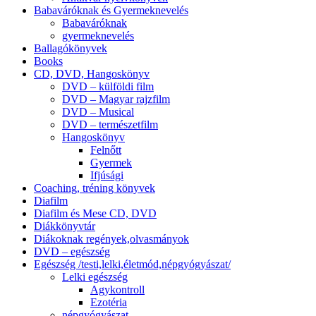
Babaváróknak és Gyermeknevelés
Babaváróknak
gyermeknevelés
Ballagókönyvek
Books
CD, DVD, Hangoskönyv
DVD – külföldi film
DVD – Magyar rajzfilm
DVD – Musical
DVD – természetfilm
Hangoskönyv
Felnőtt
Gyermek
Ifjúsági
Coaching, tréning könyvek
Diafilm
Diafilm és Mese CD, DVD
Diákkönyvtár
Diákoknak regények,olvasmányok
DVD – egészség
Egészség /testi,lelki,életmód,népgyógyászat/
Lelki egészség
Agykontroll
Ezotéria
népgyógyászat