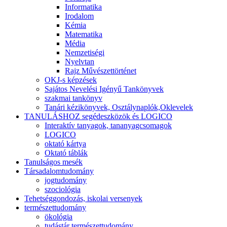
Informatika
Irodalom
Kémia
Matematika
Média
Nemzetiségi
Nyelvtan
Rajz Művészettörténet
OKJ-s képzések
Sajátos Nevelési Igényű Tankönyvek
szakmai tankönyv
Tanári kézikönyvek, Osztálynaplók,Oklevelek
TANULÁSHOZ segédeszközök és LOGICO
Interaktív tanyagok, tananyagcsomagok
LOGICO
oktató kártya
Oktató táblák
Tanulságos mesék
Társadalomtudomány
jogtudomány
szociológia
Tehetséggondozás, iskolai versenyek
természettudomány
ökológia
tudástár természettudomány