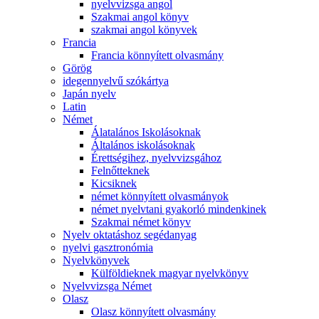
nyelvvizsga angol
Szakmai angol könyv
szakmai angol könyvek
Francia
Francia könnyített olvasmány
Görög
idegennyelvű szókártya
Japán nyelv
Latin
Német
Álatalános Iskolásoknak
Általános iskolásoknak
Érettségihez, nyelvvizsgához
Felnőtteknek
Kicsiknek
német könnyített olvasmányok
német nyelvtani gyakorló mindenkinek
Szakmai német könyv
Nyelv oktatáshoz segédanyag
nyelvi gasztronómia
Nyelvkönyvek
Külföldieknek magyar nyelvkönyv
Nyelvvizsga Német
Olasz
Olasz könnyített olvasmány