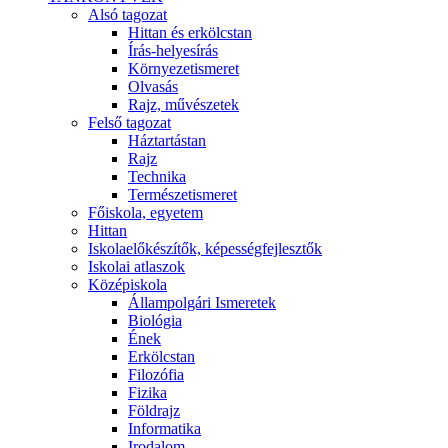
Alsó tagozat
Hittan és erkölcstan
Írás-helyesírás
Környezetismeret
Olvasás
Rajz, művészetek
Felső tagozat
Háztartástan
Rajz
Technika
Természetismeret
Főiskola, egyetem
Hittan
Iskolaelőkészítők, képességfejlesztők
Iskolai atlaszok
Középiskola
Állampolgári Ismeretek
Biológia
Ének
Erkölcstan
Filozófia
Fizika
Földrajz
Informatika
Irodalom