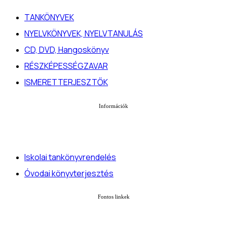
TANKÖNYVEK
NYELVKÖNYVEK, NYELVTANULÁS
CD, DVD, Hangoskönyv
RÉSZKÉPESSÉGZAVAR
ISMERETTERJESZTŐK
Információk
Iskolai tankönyvrendelés
Óvodai könyvterjesztés
Fontos linkek