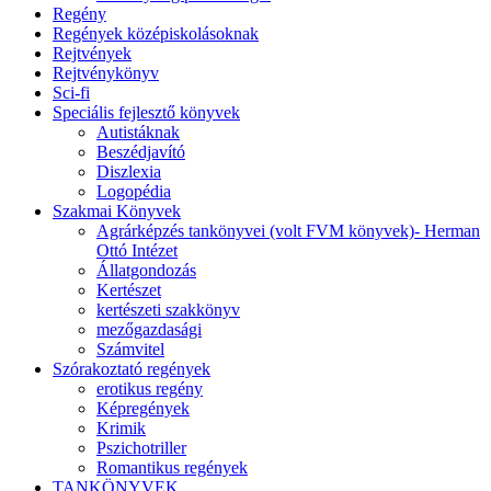
Regény
Regények középiskolásoknak
Rejtvények
Rejtvénykönyv
Sci-fi
Speciális fejlesztő könyvek
Autistáknak
Beszédjavító
Diszlexia
Logopédia
Szakmai Könyvek
Agrárképzés tankönyvei (volt FVM könyvek)- Herman
Ottó Intézet
Állatgondozás
Kertészet
kertészeti szakkönyv
mezőgazdasági
Számvitel
Szórakoztató regények
erotikus regény
Képregények
Krimik
Pszichotriller
Romantikus regények
TANKÖNYVEK