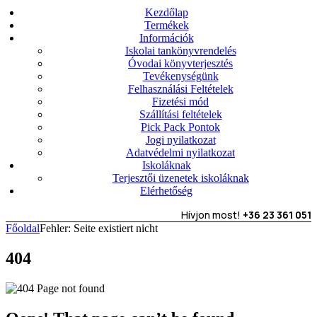
Kezdőlap
Termékek
Információk
Iskolai tankönyvrendelés
Óvodai könyvterjesztés
Tevékenységünk
Felhasználási Feltételek
Fizetési mód
Szállítási feltételek
Pick Pack Pontok
Jogi nyilatkozat
Adatvédelmi nyilatkozat
Iskoláknak
Terjesztői üzenetek iskoláknak
Elérhetőség
Hívjon most!
+36 23 361 051
Főoldal
Fehler: Seite existiert nicht
404