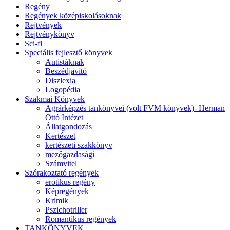
Regény
Regények középiskolásoknak
Rejtvények
Rejtvénykönyv
Sci-fi
Speciális fejlesztő könyvek
Autistáknak
Beszédjavító
Diszlexia
Logopédia
Szakmai Könyvek
Agrárképzés tankönyvei (volt FVM könyvek)- Herman
Ottó Intézet
Állatgondozás
Kertészet
kertészeti szakkönyv
mezőgazdasági
Számvitel
Szórakoztató regények
erotikus regény
Képregények
Krimik
Pszichotriller
Romantikus regények
TANKÖNYVEK