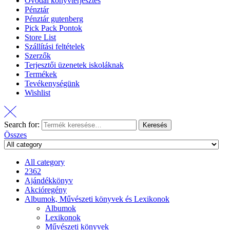
Óvodai könyvterjesztés
Pénztár
Pénztár gutenberg
Pick Pack Pontok
Store List
Szállítási feltételek
Szerzők
Terjesztői üzenetek iskoláknak
Termékek
Tevékenységünk
Wishlist
Search for:
Keresés
Összes
All category
2362
Ajándékkönyv
Akcióregény
Albumok, Művészeti könyvek és Lexikonok
Albumok
Lexikonok
Művészeti könyvek