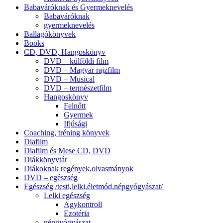
Babaváróknak és Gyermeknevelés
Babaváróknak
gyermeknevelés
Ballagókönyvek
Books
CD, DVD, Hangoskönyv
DVD – külföldi film
DVD – Magyar rajzfilm
DVD – Musical
DVD – természetfilm
Hangoskönyv
Felnőtt
Gyermek
Ifjúsági
Coaching, tréning könyvek
Diafilm
Diafilm és Mese CD, DVD
Diákkönyvtár
Diákoknak regények,olvasmányok
DVD – egészség
Egészség /testi,lelki,életmód,népgyógyászat/
Lelki egészség
Agykontroll
Ezotéria
népgyógyászat