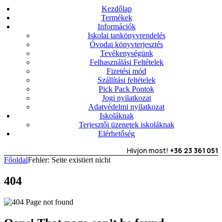
Kezdőlap
Termékek
Információk
Iskolai tankönyvrendelés
Óvodai könyvterjesztés
Tevékenységünk
Felhasználási Feltételek
Fizetési mód
Szállítási feltételek
Pick Pack Pontok
Jogi nyilatkozat
Adatvédelmi nyilatkozat
Iskoláknak
Terjesztői üzenetek iskoláknak
Elérhetőség
Hívjon most!
+36 23 361 051
Főoldal
Fehler: Seite existiert nicht
404