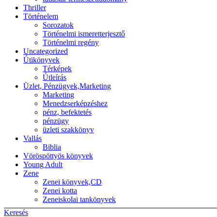
Thriller
Történelem
Sorozatok
Történelmi ismeretterjesztő
Történelmi regény
Uncategorized
Útikönyvek
Térképek
Útleírás
Üzlet, Pénzügyek,Marketing
Marketing
Menedzserképzéshez
pénz, befektetés
pénzügy
üzleti szakkönyv
Vallás
Biblia
Vöröspöttyös könyvek
Young Adult
Zene
Zenei könyvek,CD
Zenei kotta
Zeneiskolai tankönyvek
Keresés
Back to top