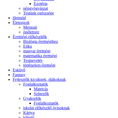
Ezotéria
népgyógyászat
Testünk egészsége
életmód
Életrajzok
Memoár
önéletrajz
Érettségi előkészítők
Biológia érettségihez
Etika
magyar érettségi
matematika érettségi
Testnevelés
történelem érettségi
Esküvő
Fantasy
Fejlesztők kicsiknek, diákoknak
Foglalkoztatók
Matricás
Színezők
Gyakorlók
Foglalkoztatók
iskolai előkészítő óvisoknak
Kártya
kifestő