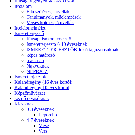
Ifjúsági regények -klasszikusok
Irodalom
Elbeszélések, novellák
Tanulmányok, műelemzések
Verses kötetek, Novellák
Irodalomelmélet
Ismeretterjesztő
Ifjúsági ismeretterjesztő
Ismeretterjesztó 6-10 éveseknek
ISMERETTERJESZTŐK felső tagozatosoknak
képes határozó
madártan
Nagyoknak
NÉPRAJZ
Ismeretterjesztők
Kalandregény (16 éves kortól)
Kalandregény 10 éves kortól
Képzőművészet
kezdő olvasóknak
Kicsiknek
0-3 éveseknek
Leporello
4-7 éveseknek
Mese
Vers