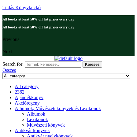
Tudás Könyvkuckó
All books at least 50% off list prices every day
All books at least 50% off list prices every day
Previous
Next
Search for:
Keresés
Összes
All category
2362
Ajándékkönyv
Akcióregény
Albumok, Művészeti könyvek és Lexikonok
Albumok
Lexikonok
Művészeti könyvek
Antikvár könyvek
Antikvár nyelvkönyvek