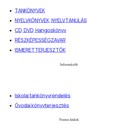
TANKÖNYVEK
NYELVKÖNYVEK, NYELVTANULÁS
CD, DVD, Hangoskönyv
RÉSZKÉPESSÉGZAVAR
ISMERETTERJESZTŐK
Információk
Iskolai tankönyvrendelés
Óvodai könyvterjesztés
Fontos linkek