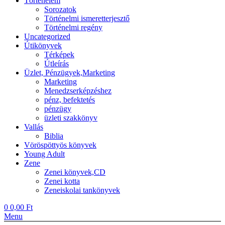
Történelem
Sorozatok
Történelmi ismeretterjesztő
Történelmi regény
Uncategorized
Útikönyvek
Térképek
Útleírás
Üzlet, Pénzügyek,Marketing
Marketing
Menedzserképzéshez
pénz, befektetés
pénzügy
üzleti szakkönyv
Vallás
Biblia
Vöröspöttyös könyvek
Young Adult
Zene
Zenei könyvek,CD
Zenei kotta
Zeneiskolai tankönyvek
0
0,00
Ft
Menu