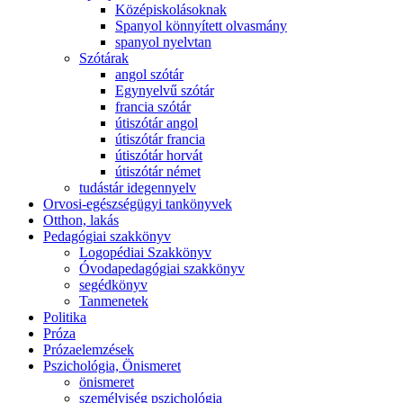
Középiskolásoknak
Spanyol könnyített olvasmány
spanyol nyelvtan
Szótárak
angol szótár
Egynyelvű szótár
francia szótár
útiszótár angol
útiszótár francia
útiszótár horvát
útiszótár német
tudástár idegennyelv
Orvosi-egészségügyi tankönyvek
Otthon, lakás
Pedagógiai szakkönyv
Logopédiai Szakkönyv
Óvodapedagógiai szakkönyv
segédkönyv
Tanmenetek
Politika
Próza
Prózaelemzések
Pszichológia, Önismeret
önismeret
személyiség pszichológia