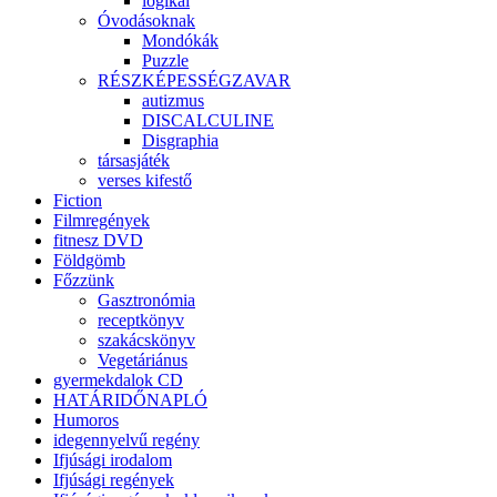
logikai
Óvodásoknak
Mondókák
Puzzle
RÉSZKÉPESSÉGZAVAR
autizmus
DISCALCULINE
Disgraphia
társasjáték
verses kifestő
Fiction
Filmregények
fitnesz DVD
Földgömb
Főzzünk
Gasztronómia
receptkönyv
szakácskönyv
Vegetáriánus
gyermekdalok CD
HATÁRIDŐNAPLÓ
Humoros
idegennyelvű regény
Ifjúsági irodalom
Ifjúsági regények