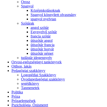
Orosz
Spanyol
Középiskolásoknak
Spanyol könnyített olvasmány
spanyol nyelvtan
Szótárak
angol szótár
Egynyelvű szótár
francia szótár
útiszótár angol
útiszótár francia
útiszótár horvát
útiszótár német
tudástár idegennyelv
Orvosi-egészségügyi tankönyvek
Otthon, lakás
Pedagógiai szakkönyv
Logopédiai Szakkönyv
Óvodapedagógiai szakkönyv
segédkönyv
Tanmenetek
Politika
Próza
Prózaelemzések
Pszichológia, Önismeret