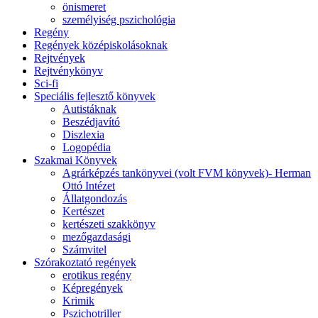
önismeret
személyiség pszichológia
Regény
Regények középiskolásoknak
Rejtvények
Rejtvénykönyv
Sci-fi
Speciális fejlesztő könyvek
Autistáknak
Beszédjavító
Diszlexia
Logopédia
Szakmai Könyvek
Agrárképzés tankönyvei (volt FVM könyvek)- Herman
Ottó Intézet
Állatgondozás
Kertészet
kertészeti szakkönyv
mezőgazdasági
Számvitel
Szórakoztató regények
erotikus regény
Képregények
Krimik
Pszichotriller