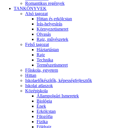
Romantikus regények
TANKÖNYVEK
Alsó tagozat
Hittan és erkölcstan
Írás-helyesírás
Környezetismeret
Olvasás
Rajz, művészetek
Felső tagozat
Háztartástan
Rajz
Technika
Természetismeret
Főiskola, egyetem
Hittan
Iskolaelőkészítők, képességfejlesztők
Iskolai atlaszok
Középiskola
Állampolgári Ismeretek
Biológia
Ének
Erkölcstan
Filozófia
Fizika
Földrajz