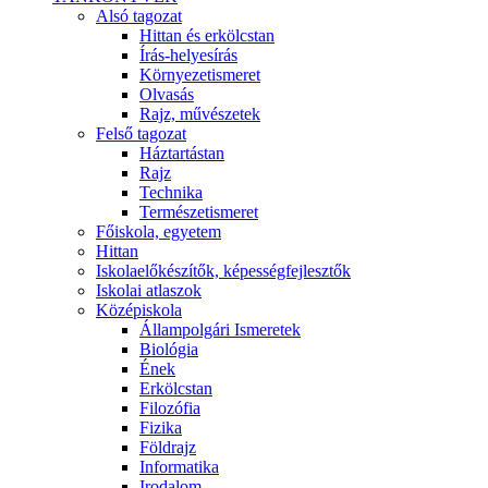
Alsó tagozat
Hittan és erkölcstan
Írás-helyesírás
Környezetismeret
Olvasás
Rajz, művészetek
Felső tagozat
Háztartástan
Rajz
Technika
Természetismeret
Főiskola, egyetem
Hittan
Iskolaelőkészítők, képességfejlesztők
Iskolai atlaszok
Középiskola
Állampolgári Ismeretek
Biológia
Ének
Erkölcstan
Filozófia
Fizika
Földrajz
Informatika
Irodalom