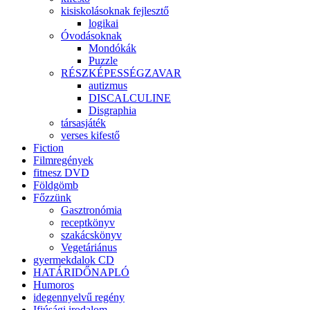
kisiskolásoknak fejlesztő
logikai
Óvodásoknak
Mondókák
Puzzle
RÉSZKÉPESSÉGZAVAR
autizmus
DISCALCULINE
Disgraphia
társasjáték
verses kifestő
Fiction
Filmregények
fitnesz DVD
Földgömb
Főzzünk
Gasztronómia
receptkönyv
szakácskönyv
Vegetáriánus
gyermekdalok CD
HATÁRIDŐNAPLÓ
Humoros
idegennyelvű regény
Ifjúsági irodalom