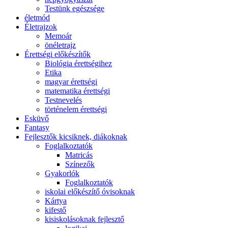
Testünk egészsége
életmód
Életrajzok
Memoár
önéletrajz
Érettségi előkészítők
Biológia érettségihez
Etika
magyar érettségi
matematika érettségi
Testnevelés
történelem érettségi
Esküvő
Fantasy
Fejlesztők kicsiknek, diákoknak
Foglalkoztatók
Matricás
Színezők
Gyakorlók
Foglalkoztatók
iskolai előkészítő óvisoknak
Kártya
kifestő
kisiskolásoknak fejlesztő