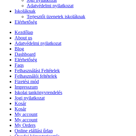
Jogi nyilatkozat
Adatvédelmi nyilatkozat
Iskoláknak
Terjesztői üzenetek iskoláknak
Elérhetőség
Kezdőlap
About us
Adatvédelmi nyilatkozat
Blog
Dashboard
Elérhetőség
Faqs
Felhasználási Feltételek
Felhasználói feltételek
Fizetési mód
Impresszum
Iskolai tankönyvrendelés
Jogi nyilatkozat
Kosár
Kosár
My account
My account
My Orders
Online elállási űrlap