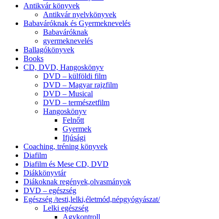
Antikvár könyvek
Antikvár nyelvkönyvek
Babaváróknak és Gyermeknevelés
Babaváróknak
gyermeknevelés
Ballagókönyvek
Books
CD, DVD, Hangoskönyv
DVD – külföldi film
DVD – Magyar rajzfilm
DVD – Musical
DVD – természetfilm
Hangoskönyv
Felnőtt
Gyermek
Ifjúsági
Coaching, tréning könyvek
Diafilm
Diafilm és Mese CD, DVD
Diákkönyvtár
Diákoknak regények,olvasmányok
DVD – egészség
Egészség /testi,lelki,életmód,népgyógyászat/
Lelki egészség
Agykontroll