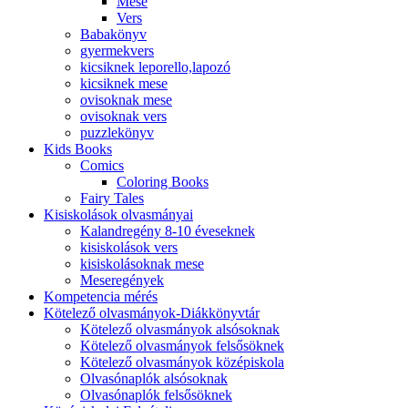
Mese
Vers
Babakönyv
gyermekvers
kicsiknek leporello,lapozó
kicsiknek mese
ovisoknak mese
ovisoknak vers
puzzlekönyv
Kids Books
Comics
Coloring Books
Fairy Tales
Kisiskolások olvasmányai
Kalandregény 8-10 éveseknek
kisiskolások vers
kisiskolásoknak mese
Meseregények
Kompetencia mérés
Kötelező olvasmányok-Diákkönyvtár
Kötelező olvasmányok alsósoknak
Kötelező olvasmányok felsősöknek
Kötelező olvasmányok középiskola
Olvasónaplók alsósoknak
Olvasónaplók felsősöknek