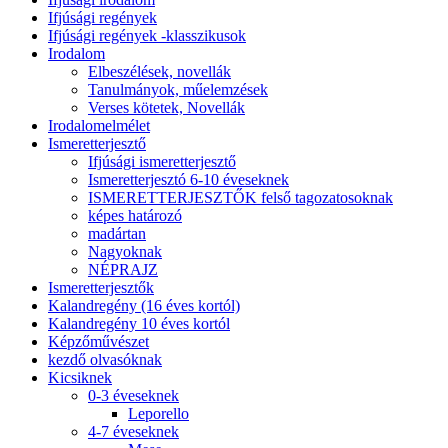
Ifjúsági regények
Ifjúsági regények -klasszikusok
Irodalom
Elbeszélések, novellák
Tanulmányok, műelemzések
Verses kötetek, Novellák
Irodalomelmélet
Ismeretterjesztő
Ifjúsági ismeretterjesztő
Ismeretterjesztó 6-10 éveseknek
ISMERETTERJESZTŐK felső tagozatosoknak
képes határozó
madártan
Nagyoknak
NÉPRAJZ
Ismeretterjesztők
Kalandregény (16 éves kortól)
Kalandregény 10 éves kortól
Képzőművészet
kezdő olvasóknak
Kicsiknek
0-3 éveseknek
Leporello
4-7 éveseknek