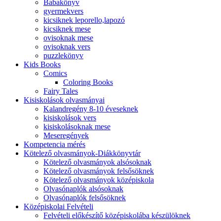
Babakönyv
gyermekvers
kicsiknek leporello,lapozó
kicsiknek mese
ovisoknak mese
ovisoknak vers
puzzlekönyv
Kids Books
Comics
Coloring Books
Fairy Tales
Kisiskolások olvasmányai
Kalandregény 8-10 éveseknek
kisiskolások vers
kisiskolásoknak mese
Meseregények
Kompetencia mérés
Kötelező olvasmányok-Diákkönyvtár
Kötelező olvasmányok alsósoknak
Kötelező olvasmányok felsősöknek
Kötelező olvasmányok középiskola
Olvasónaplók alsósoknak
Olvasónaplók felsősöknek
Középiskolai Felvételi
Felvételi előkészítő középiskolába készülöknek