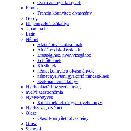
szakmai angol könyvek
Francia
Francia könnyített olvasmány
Görög
idegennyelvű szókártya
Japán nyelv
Latin
Német
Álatalános Iskolásoknak
Általános iskolásoknak
Érettségihez, nyelvvizsgához
Felnőtteknek
Kicsiknek
német könnyített olvasmányok
német nyelvtani gyakorló mindenkinek
Szakmai német könyv
Nyelv oktatáshoz segédanyag
nyelvi gasztronómia
Nyelvkönyvek
Külföldieknek magyar nyelvkönyv
Nyelvvizsga Német
Olasz
Olasz könnyített olvasmány
Orosz
Spanyol