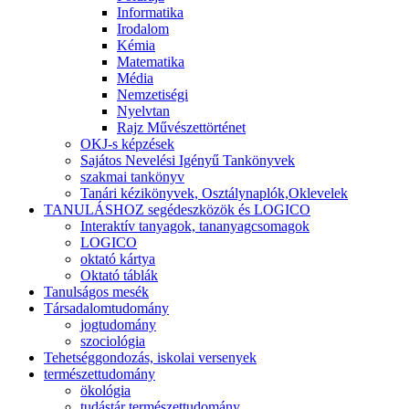
Informatika
Irodalom
Kémia
Matematika
Média
Nemzetiségi
Nyelvtan
Rajz Művészettörténet
OKJ-s képzések
Sajátos Nevelési Igényű Tankönyvek
szakmai tankönyv
Tanári kézikönyvek, Osztálynaplók,Oklevelek
TANULÁSHOZ segédeszközök és LOGICO
Interaktív tanyagok, tananyagcsomagok
LOGICO
oktató kártya
Oktató táblák
Tanulságos mesék
Társadalomtudomány
jogtudomány
szociológia
Tehetséggondozás, iskolai versenyek
természettudomány
ökológia
tudástár természettudomány