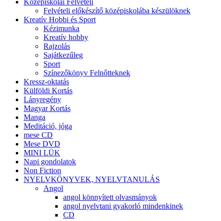
Középiskolai Felvételi
Felvételi előkészítő középiskolába készülöknek
Kreatív Hobbi és Sport
Kézimunka
Kreatív hobby
Rajzolás
Sajátkezűleg
Sport
Színezőkönyv Felnőtteknek
Kressz-oktatás
Külföldi Kortás
Lányregény
Magyar Kortás
Manga
Meditáció, jóga
mese CD
Mese DVD
MINI LÜK
Napi gondolatok
Non Fiction
NYELVKÖNYVEK, NYELVTANULÁS
Angol
angol könnyített olvasmányok
angol nyelvtani gyakorló mindenkinek
CD