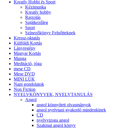
Kreatív Hobbi és Sport
Kézimunka
Kreatív hobby
Rajzolás
Sajátkezűleg
Sport
Színezőkönyv Felnőtteknek
Kressz-oktatás
Külföldi Kortás
Lányregény
Magyar Kortás
Manga
Meditáció, jóga
mese CD
Mese DVD
MINI LÜK
Napi gondolatok
Non Fiction
NYELVKÖNYVEK, NYELVTANULÁS
Angol
angol könnyített olvasmányok
angol nyelvtani gyakorló mindenkinek
CD
nyelvvizsga angol
Szakmai angol könyv