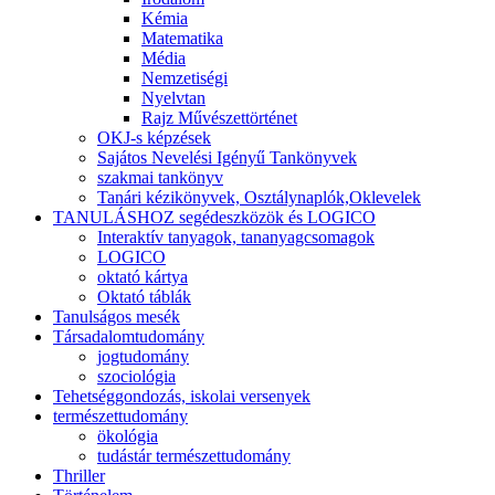
Kémia
Matematika
Média
Nemzetiségi
Nyelvtan
Rajz Művészettörténet
OKJ-s képzések
Sajátos Nevelési Igényű Tankönyvek
szakmai tankönyv
Tanári kézikönyvek, Osztálynaplók,Oklevelek
TANULÁSHOZ segédeszközök és LOGICO
Interaktív tanyagok, tananyagcsomagok
LOGICO
oktató kártya
Oktató táblák
Tanulságos mesék
Társadalomtudomány
jogtudomány
szociológia
Tehetséggondozás, iskolai versenyek
természettudomány
ökológia
tudástár természettudomány
Thriller