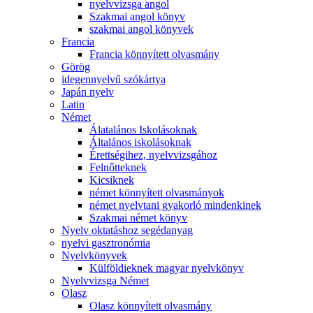
nyelvvizsga angol
Szakmai angol könyv
szakmai angol könyvek
Francia
Francia könnyített olvasmány
Görög
idegennyelvű szókártya
Japán nyelv
Latin
Német
Álatalános Iskolásoknak
Általános iskolásoknak
Érettségihez, nyelvvizsgához
Felnőtteknek
Kicsiknek
német könnyített olvasmányok
német nyelvtani gyakorló mindenkinek
Szakmai német könyv
Nyelv oktatáshoz segédanyag
nyelvi gasztronómia
Nyelvkönyvek
Külföldieknek magyar nyelvkönyv
Nyelvvizsga Német
Olasz
Olasz könnyített olvasmány