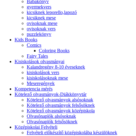
Babakönyv
gyermekvers
kicsiknek leporello,lapozó
kicsiknek mese
ovisoknak mese
ovisoknak vers
puzzlekönyv
Kids Books
Comics
Coloring Books
Fairy Tales
Kisiskolások olvasmányai
Kalandregény 8-10 éveseknek
kisiskolások vers
kisiskolásoknak mese
Meseregények
Kompetencia mérés
Kötelező olvasmányok-Diákkönyvtár
Kötelező olvasmányok alsósoknak
Kötelező olvasmányok felsősöknek
Kötelező olvasmányok középiskola
Olvasónaplók alsósoknak
Olvasónaplók felsősöknek
Középiskolai Felvételi
Felvételi előkészítő középiskolába készülöknek