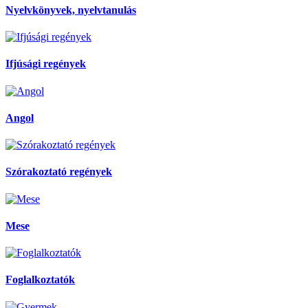
Nyelvkönyvek, nyelvtanulás
Ifjúsági regények
Angol
Szórakoztató regények
Mese
Foglalkoztatók