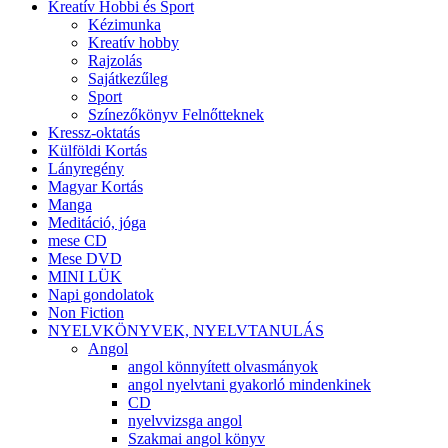
Kreatív Hobbi és Sport
Kézimunka
Kreatív hobby
Rajzolás
Sajátkezűleg
Sport
Színezőkönyv Felnőtteknek
Kressz-oktatás
Külföldi Kortás
Lányregény
Magyar Kortás
Manga
Meditáció, jóga
mese CD
Mese DVD
MINI LÜK
Napi gondolatok
Non Fiction
NYELVKÖNYVEK, NYELVTANULÁS
Angol
angol könnyített olvasmányok
angol nyelvtani gyakorló mindenkinek
CD
nyelvvizsga angol
Szakmai angol könyv