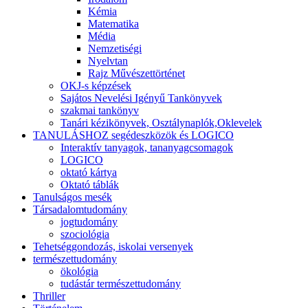
Kémia
Matematika
Média
Nemzetiségi
Nyelvtan
Rajz Művészettörténet
OKJ-s képzések
Sajátos Nevelési Igényű Tankönyvek
szakmai tankönyv
Tanári kézikönyvek, Osztálynaplók,Oklevelek
TANULÁSHOZ segédeszközök és LOGICO
Interaktív tanyagok, tananyagcsomagok
LOGICO
oktató kártya
Oktató táblák
Tanulságos mesék
Társadalomtudomány
jogtudomány
szociológia
Tehetséggondozás, iskolai versenyek
természettudomány
ökológia
tudástár természettudomány
Thriller