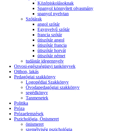
Középiskolásoknak
Spanyol könnyített olvasmány
spanyol nyelvtan
Szótárak
angol szótár
Egynyelvű szótár
francia szótár
útiszótár angol
útiszótár francia
útiszótár horvát
útiszótár német
tudástár idegennyelv
Orvosi-egészségügyi tankönyvek
Otthon, lakás
Pedagógiai szakkönyv
Logopédiai Szakkönyv
Óvodapedagógiai szakkönyv
segédkönyv
Tanmenetek
Politika
Próza
Prózaelemzések
Pszichológia, Önismeret
önismeret
személyiség pszichológia