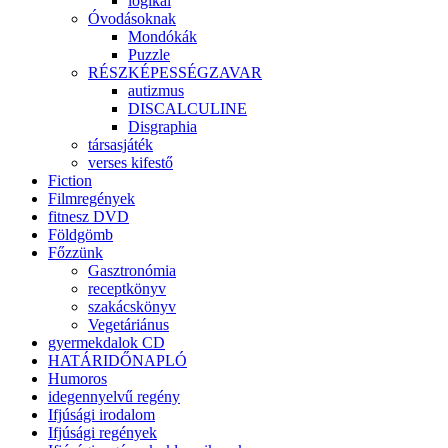
logikai
Óvodásoknak
Mondókák
Puzzle
RÉSZKÉPESSÉGZAVAR
autizmus
DISCALCULINE
Disgraphia
társasjáték
verses kifestő
Fiction
Filmregények
fitnesz DVD
Földgömb
Főzzünk
Gasztronómia
receptkönyv
szakácskönyv
Vegetáriánus
gyermekdalok CD
HATÁRIDŐNAPLÓ
Humoros
idegennyelvű regény
Ifjúsági irodalom
Ifjúsági regények