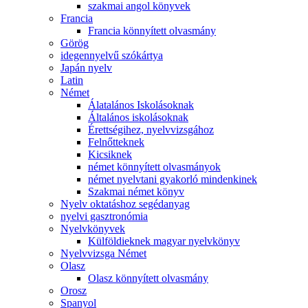
szakmai angol könyvek
Francia
Francia könnyített olvasmány
Görög
idegennyelvű szókártya
Japán nyelv
Latin
Német
Álatalános Iskolásoknak
Általános iskolásoknak
Érettségihez, nyelvvizsgához
Felnőtteknek
Kicsiknek
német könnyített olvasmányok
német nyelvtani gyakorló mindenkinek
Szakmai német könyv
Nyelv oktatáshoz segédanyag
nyelvi gasztronómia
Nyelvkönyvek
Külföldieknek magyar nyelvkönyv
Nyelvvizsga Német
Olasz
Olasz könnyített olvasmány
Orosz
Spanyol