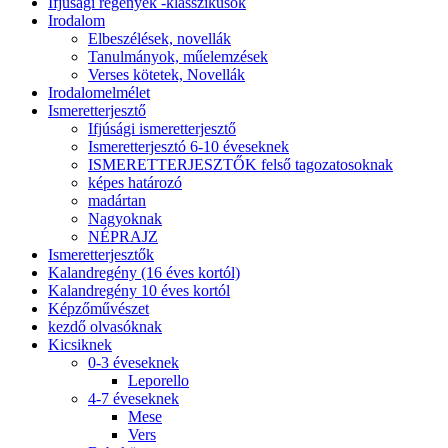
Ifjúsági regények -klasszikusok
Irodalom
Elbeszélések, novellák
Tanulmányok, műelemzések
Verses kötetek, Novellák
Irodalomelmélet
Ismeretterjesztő
Ifjúsági ismeretterjesztő
Ismeretterjesztó 6-10 éveseknek
ISMERETTERJESZTŐK felső tagozatosoknak
képes határozó
madártan
Nagyoknak
NÉPRAJZ
Ismeretterjesztők
Kalandregény (16 éves kortól)
Kalandregény 10 éves kortól
Képzőművészet
kezdő olvasóknak
Kicsiknek
0-3 éveseknek
Leporello
4-7 éveseknek
Mese
Vers