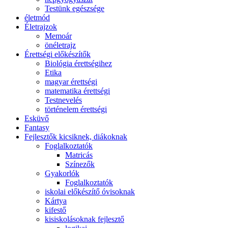
Testünk egészsége
életmód
Életrajzok
Memoár
önéletrajz
Érettségi előkészítők
Biológia érettségihez
Etika
magyar érettségi
matematika érettségi
Testnevelés
történelem érettségi
Esküvő
Fantasy
Fejlesztők kicsiknek, diákoknak
Foglalkoztatók
Matricás
Színezők
Gyakorlók
Foglalkoztatók
iskolai előkészítő óvisoknak
Kártya
kifestő
kisiskolásoknak fejlesztő