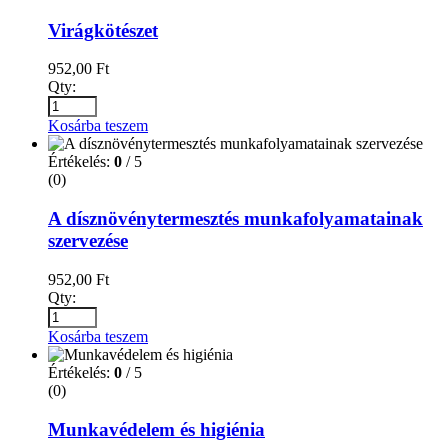
Virágkötészet
952,00
Ft
Qty:
Kosárba teszem
Értékelés:
0
/ 5
(0)
A dísznövénytermesztés munkafolyamatainak
szervezése
952,00
Ft
Qty:
Kosárba teszem
Értékelés:
0
/ 5
(0)
Munkavédelem és higiénia