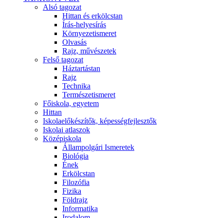
Alsó tagozat
Hittan és erkölcstan
Írás-helyesírás
Környezetismeret
Olvasás
Rajz, művészetek
Felső tagozat
Háztartástan
Rajz
Technika
Természetismeret
Főiskola, egyetem
Hittan
Iskolaelőkészítők, képességfejlesztők
Iskolai atlaszok
Középiskola
Állampolgári Ismeretek
Biológia
Ének
Erkölcstan
Filozófia
Fizika
Földrajz
Informatika
Irodalom