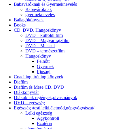
Babaváróknak és Gyermeknevelés
Babaváróknak
gyermeknevelés
Ballagókönyvek
Books
CD, DVD, Hangoskönyv
DVD – külföldi film
DVD – Magyar rajzfilm
DVD – Musical
DVD – természetfilm
Hangoskönyv
Felnőtt
Gyermek
Ifjúsági
Coaching, tréning könyvek
Diafilm
Diafilm és Mese CD, DVD
Diákkönyvtár
Diákoknak regények,olvasmányok
DVD – egészség
Egészség /testi,lelki,életmód,népgyógyászat/
Lelki egészség
Agykontroll
Ezotéria
népgyógyászat