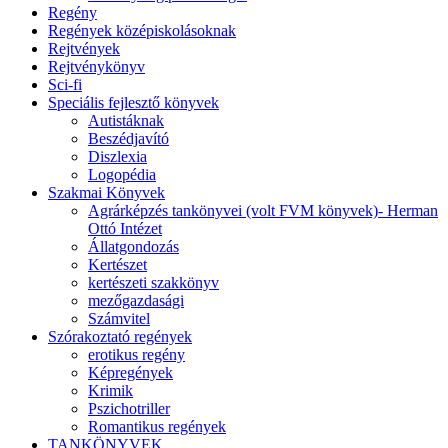
Regény
Regények középiskolásoknak
Rejtvények
Rejtvénykönyv
Sci-fi
Speciális fejlesztő könyvek
Autistáknak
Beszédjavító
Diszlexia
Logopédia
Szakmai Könyvek
Agrárképzés tankönyvei (volt FVM könyvek)- Herman
Ottó Intézet
Állatgondozás
Kertészet
kertészeti szakkönyv
mezőgazdasági
Számvitel
Szórakoztató regények
erotikus regény
Képregények
Krimik
Pszichotriller
Romantikus regények
TANKÖNYVEK