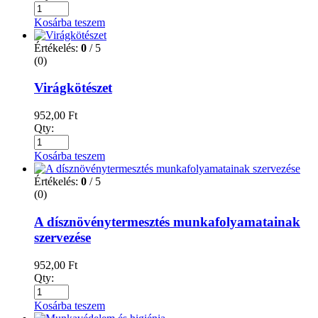
Kosárba teszem
Értékelés:
0
/ 5
(0)
Virágkötészet
952,00
Ft
Qty:
Kosárba teszem
Értékelés:
0
/ 5
(0)
A dísznövénytermesztés munkafolyamatainak
szervezése
952,00
Ft
Qty:
Kosárba teszem