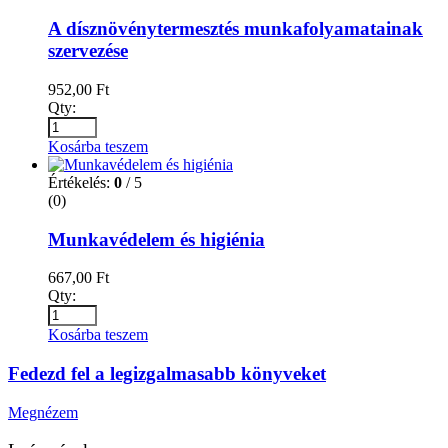
A dísznövénytermesztés munkafolyamatainak
szervezése
952,00
Ft
Qty:
Kosárba teszem
Értékelés:
0
/ 5
(0)
Munkavédelem és higiénia
667,00
Ft
Qty:
Kosárba teszem
Fedezd fel a legizgalmasabb könyveket
Megnézem