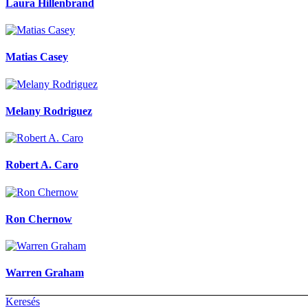
Laura Hillenbrand
Matias Casey
Melany Rodriguez
Robert A. Caro
Ron Chernow
Warren Graham
Previous
Keresés