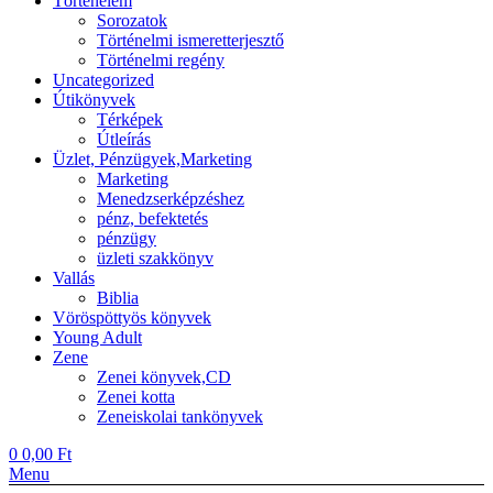
Történelem
Sorozatok
Történelmi ismeretterjesztő
Történelmi regény
Uncategorized
Útikönyvek
Térképek
Útleírás
Üzlet, Pénzügyek,Marketing
Marketing
Menedzserképzéshez
pénz, befektetés
pénzügy
üzleti szakkönyv
Vallás
Biblia
Vöröspöttyös könyvek
Young Adult
Zene
Zenei könyvek,CD
Zenei kotta
Zeneiskolai tankönyvek
0
0,00
Ft
Menu