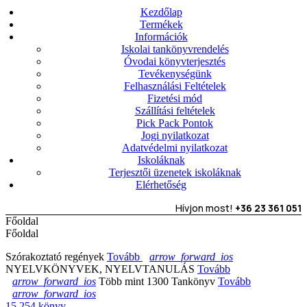
Kezdőlap
Termékek
Információk
Iskolai tankönyvrendelés
Óvodai könyvterjesztés
Tevékenységünk
Felhasználási Feltételek
Fizetési mód
Szállítási feltételek
Pick Pack Pontok
Jogi nyilatkozat
Adatvédelmi nyilatkozat
Iskoláknak
Terjesztői üzenetek iskoláknak
Elérhetőség
Hívjon most!
+36 23 361 051
Főoldal
Főoldal
Szórakoztató regények
Tovább
arrow_forward_ios
NYELVKÖNYVEK, NYELVTANULÁS
Tovább
arrow_forward_ios
Több mint 1300 Tankönyv
Tovább
arrow_forward_ios
15,254
könyv