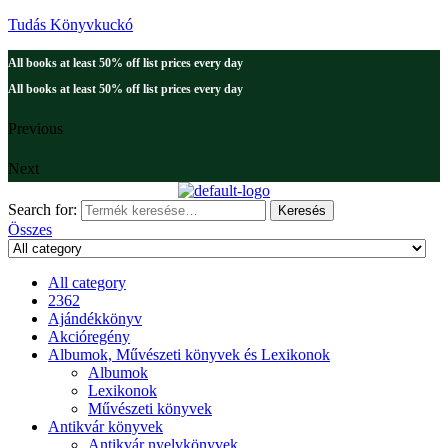
Tudás Könyvkuckó
All books at least 50% off list prices every day
All books at least 50% off list prices every day
Previous
Next
Search for:
Keresés
Összes
All category
2362
Ajándékkönyv
Akcióregény
Albumok, Művészeti könyvek és Lexikonok
Albumok
Lexikonok
Művészeti könyvek
Antikvár könyvek
Antikvár nyelvkönyvek