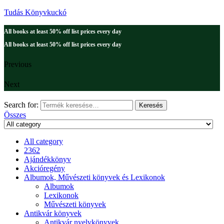
Tudás Könyvkuckó
All books at least 50% off list prices every day
All books at least 50% off list prices every day
Previous
Next
Search for:
Keresés
Összes
All category
2362
Ajándékkönyv
Akcióregény
Albumok, Művészeti könyvek és Lexikonok
Albumok
Lexikonok
Művészeti könyvek
Antikvár könyvek
Antikvár nyelvkönyvek