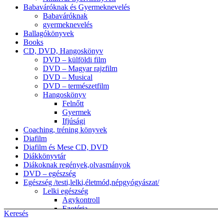
Babaváróknak és Gyermeknevelés
Babaváróknak
gyermeknevelés
Ballagókönyvek
Books
CD, DVD, Hangoskönyv
DVD – külföldi film
DVD – Magyar rajzfilm
DVD – Musical
DVD – természetfilm
Hangoskönyv
Felnőtt
Gyermek
Ifjúsági
Coaching, tréning könyvek
Diafilm
Diafilm és Mese CD, DVD
Diákkönyvtár
Diákoknak regények,olvasmányok
DVD – egészség
Egészség /testi,lelki,életmód,népgyógyászat/
Lelki egészség
Agykontroll
Ezotéria
Keresés
népgyógyászat