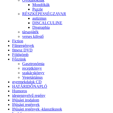
Óvodásoknak
Mondókák
Puzzle
RÉSZKÉPESSÉGZAVAR
autizmus
DISCALCULINE
Disgraphia
társasjáték
verses kifestő
Fiction
Filmregények
fitnesz DVD
Földgömb
Főzzünk
Gasztronómia
receptkönyv
szakácskönyv
Vegetáriánus
gyermekdalok CD
HATÁRIDŐNAPLÓ
Humoros
idegennyelvű regény
Ifjúsági irodalom
Ifjúsági regények
Ifjúsági regények -klasszikusok