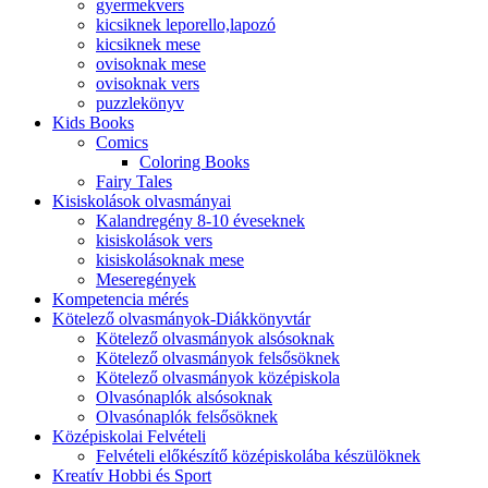
gyermekvers
kicsiknek leporello,lapozó
kicsiknek mese
ovisoknak mese
ovisoknak vers
puzzlekönyv
Kids Books
Comics
Coloring Books
Fairy Tales
Kisiskolások olvasmányai
Kalandregény 8-10 éveseknek
kisiskolások vers
kisiskolásoknak mese
Meseregények
Kompetencia mérés
Kötelező olvasmányok-Diákkönyvtár
Kötelező olvasmányok alsósoknak
Kötelező olvasmányok felsősöknek
Kötelező olvasmányok középiskola
Olvasónaplók alsósoknak
Olvasónaplók felsősöknek
Középiskolai Felvételi
Felvételi előkészítő középiskolába készülöknek
Kreatív Hobbi és Sport