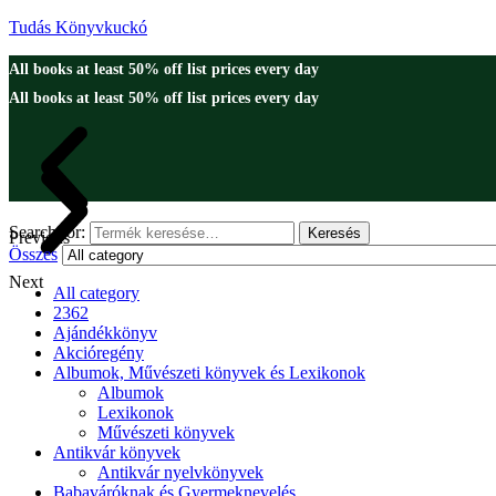
Tudás Könyvkuckó
All books at least 50% off list prices every day
All books at least 50% off list prices every day
Search for:
Keresés
Previous
Összes
Next
All category
2362
Ajándékkönyv
Akcióregény
Albumok, Művészeti könyvek és Lexikonok
Albumok
Lexikonok
Művészeti könyvek
Antikvár könyvek
Antikvár nyelvkönyvek
Babaváróknak és Gyermeknevelés