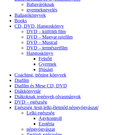
Babaváróknak
gyermeknevelés
Ballagókönyvek
Books
CD, DVD, Hangoskönyv
DVD – külföldi film
DVD – Magyar rajzfilm
DVD – Musical
DVD – természetfilm
Hangoskönyv
Felnőtt
Gyermek
Ifjúsági
Coaching, tréning könyvek
Diafilm
Diafilm és Mese CD, DVD
Diákkönyvtár
Diákoknak regények,olvasmányok
DVD – egészség
Egészség /testi,lelki,életmód,népgyógyászat/
Lelki egészség
Agykontroll
Ezotéria
népgyógyászat
Testünk egészsége