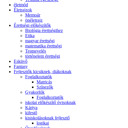
életmód
Életrajzok
Memoár
önéletrajz
Érettségi előkészítők
Biológia érettségihez
Etika
magyar érettségi
matematika érettségi
Testnevelés
történelem érettségi
Esküvő
Fantasy
Fejlesztők kicsiknek, diákoknak
Foglalkoztatók
Matricás
Színezők
Gyakorlók
Foglalkoztatók
iskolai előkészítő óvisoknak
Kártya
kifestő
kisiskolásoknak fejlesztő
logikai