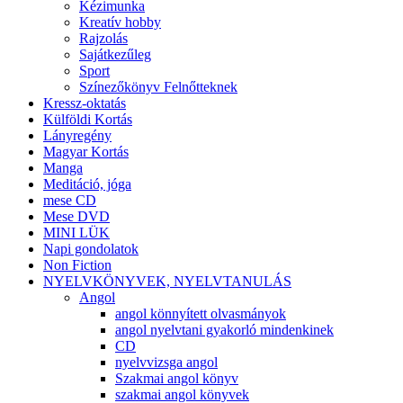
Kézimunka
Kreatív hobby
Rajzolás
Sajátkezűleg
Sport
Színezőkönyv Felnőtteknek
Kressz-oktatás
Külföldi Kortás
Lányregény
Magyar Kortás
Manga
Meditáció, jóga
mese CD
Mese DVD
MINI LÜK
Napi gondolatok
Non Fiction
NYELVKÖNYVEK, NYELVTANULÁS
Angol
angol könnyített olvasmányok
angol nyelvtani gyakorló mindenkinek
CD
nyelvvizsga angol
Szakmai angol könyv
szakmai angol könyvek