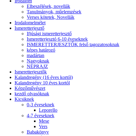
Irodalom
Elbeszélések, novellák
Tanulmányok, műelemzések
Verses kötetek, Novellák
Irodalomelmélet
Ismeretterjesztő
Ifjúsági ismeretterjesztő
Ismeretterjesztó 6-10 éveseknek
ISMERETTERJESZTŐK felső tagozatosoknak
képes határozó
madártan
Nagyoknak
NÉPRAJZ
Ismeretterjesztők
Kalandregény (16 éves kortól)
Kalandregény 10 éves kortól
Képzőművészet
kezdő olvasóknak
Kicsiknek
0-3 éveseknek
Leporello
4-7 éveseknek
Mese
Vers
Babakönyv