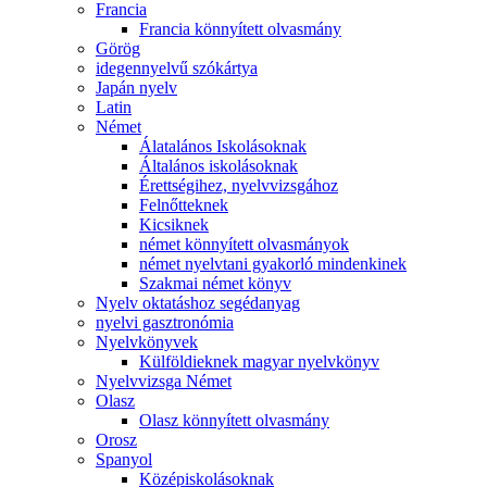
Francia
Francia könnyített olvasmány
Görög
idegennyelvű szókártya
Japán nyelv
Latin
Német
Álatalános Iskolásoknak
Általános iskolásoknak
Érettségihez, nyelvvizsgához
Felnőtteknek
Kicsiknek
német könnyített olvasmányok
német nyelvtani gyakorló mindenkinek
Szakmai német könyv
Nyelv oktatáshoz segédanyag
nyelvi gasztronómia
Nyelvkönyvek
Külföldieknek magyar nyelvkönyv
Nyelvvizsga Német
Olasz
Olasz könnyített olvasmány
Orosz
Spanyol
Középiskolásoknak