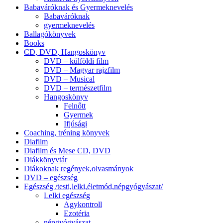
Babaváróknak és Gyermeknevelés
Babaváróknak
gyermeknevelés
Ballagókönyvek
Books
CD, DVD, Hangoskönyv
DVD – külföldi film
DVD – Magyar rajzfilm
DVD – Musical
DVD – természetfilm
Hangoskönyv
Felnőtt
Gyermek
Ifjúsági
Coaching, tréning könyvek
Diafilm
Diafilm és Mese CD, DVD
Diákkönyvtár
Diákoknak regények,olvasmányok
DVD – egészség
Egészség /testi,lelki,életmód,népgyógyászat/
Lelki egészség
Agykontroll
Ezotéria
népgyógyászat