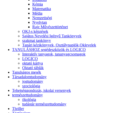
Kémia
Matematika
Média
Nemzetiségi
Nyelvtan
Rajz Művészettörténet
OKJ-s képzések
Sajátos Nevelési Igényű Tankönyvek
szakmai tankönyv
Tanári kézikönyvek, Osztálynaplók,Oklevelek
TANULÁSHOZ segédeszközök és LOGICO
Interaktív tanyagok, tananyagcsomagok
LOGICO
oktató kártya
Oktató táblák
Tanulságos mesék
Társadalomtudomány
jogtudomány
szociológia
Tehetséggondozás, iskolai versenyek
természettudomány
ökológia
tudástár természettudomány
Thriller