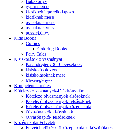
Babakönyv
gyermekvers
kicsiknek leporello,lapozó
kicsiknek mese
ovisoknak mese
ovisoknak vers
puzzlekönyv
Kids Books
Comics
Coloring Books
Fairy Tales
Kisiskolások olvasmányai
Kalandregény 8-10 éveseknek
kisiskolások vers
kisiskolásoknak mese
Meseregények
Kompetencia mérés
Kötelező olvasmányok-Diákkönyvtár
Kötelező olvasmányok alsósoknak
Kötelező olvasmányok felsősöknek
Kötelező olvasmányok középiskola
Olvasónaplók alsósoknak
Olvasónaplók felsősöknek
Középiskolai Felvételi
Felvételi előkészítő középiskolába készülöknek