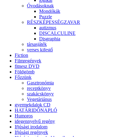
logikai
Óvodásoknak
Mondókák
Puzzle
RÉSZKÉPESSÉGZAVAR
autizmus
DISCALCULINE
Disgraphia
társasjáték
verses kifestő
Fiction
Filmregények
fitnesz DVD
Földgömb
Főzzünk
Gasztronómia
receptkönyv
szakácskönyv
Vegetáriánus
gyermekdalok CD
HATÁRIDŐNAPLÓ
Humoros
idegennyelvű regény
Ifjúsági irodalom
Ifjúsági regények