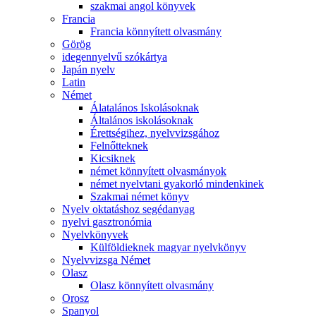
szakmai angol könyvek
Francia
Francia könnyített olvasmány
Görög
idegennyelvű szókártya
Japán nyelv
Latin
Német
Álatalános Iskolásoknak
Általános iskolásoknak
Érettségihez, nyelvvizsgához
Felnőtteknek
Kicsiknek
német könnyített olvasmányok
német nyelvtani gyakorló mindenkinek
Szakmai német könyv
Nyelv oktatáshoz segédanyag
nyelvi gasztronómia
Nyelvkönyvek
Külföldieknek magyar nyelvkönyv
Nyelvvizsga Német
Olasz
Olasz könnyített olvasmány
Orosz
Spanyol