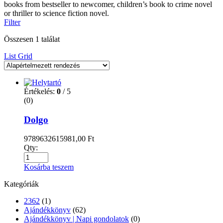
books from bestseller to newcomer, children’s book to crime novel
or thriller to science fiction novel.
Filter
Összesen 1 találat
List
Grid
Értékelés:
0
/ 5
(0)
Dolgo
9789632615981,00
Ft
Qty:
Kosárba teszem
Kategóriák
2362
(1)
Ajándékkönyv
(62)
Ajándékkönyv | Napi gondolatok
(0)