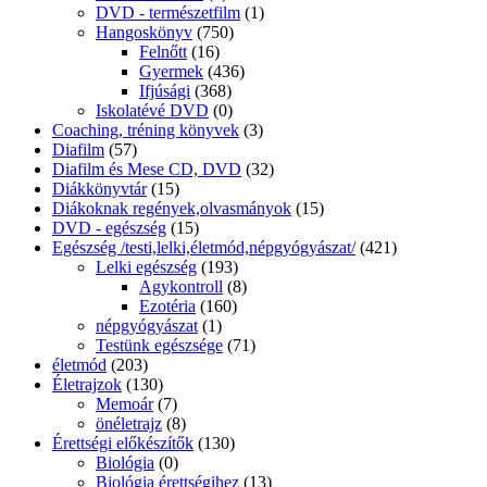
DVD - természetfilm
(1)
Hangoskönyv
(750)
Felnőtt
(16)
Gyermek
(436)
Ifjúsági
(368)
Iskolatévé DVD
(0)
Coaching, tréning könyvek
(3)
Diafilm
(57)
Diafilm és Mese CD, DVD
(32)
Diákkönyvtár
(15)
Diákoknak regények,olvasmányok
(15)
DVD - egészség
(15)
Egészség /testi,lelki,életmód,népgyógyászat/
(421)
Lelki egészség
(193)
Agykontroll
(8)
Ezotéria
(160)
népgyógyászat
(1)
Testünk egészsége
(71)
életmód
(203)
Életrajzok
(130)
Memoár
(7)
önéletrajz
(8)
Érettségi előkészítők
(130)
Biológia
(0)
Biológia érettségihez
(13)