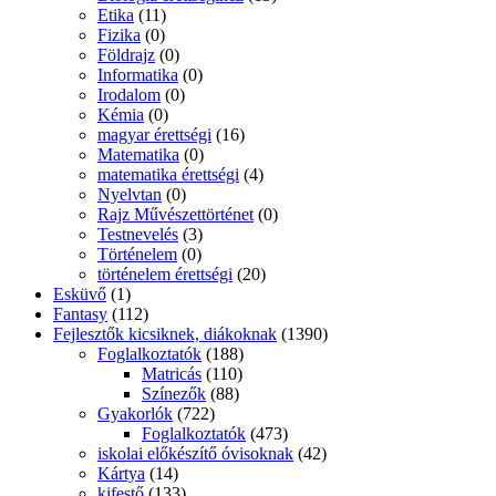
Etika
(11)
Fizika
(0)
Földrajz
(0)
Informatika
(0)
Irodalom
(0)
Kémia
(0)
magyar érettségi
(16)
Matematika
(0)
matematika érettségi
(4)
Nyelvtan
(0)
Rajz Művészettörténet
(0)
Testnevelés
(3)
Történelem
(0)
történelem érettségi
(20)
Esküvő
(1)
Fantasy
(112)
Fejlesztők kicsiknek, diákoknak
(1390)
Foglalkoztatók
(188)
Matricás
(110)
Színezők
(88)
Gyakorlók
(722)
Foglalkoztatók
(473)
iskolai előkészítő óvisoknak
(42)
Kártya
(14)
kifestő
(133)