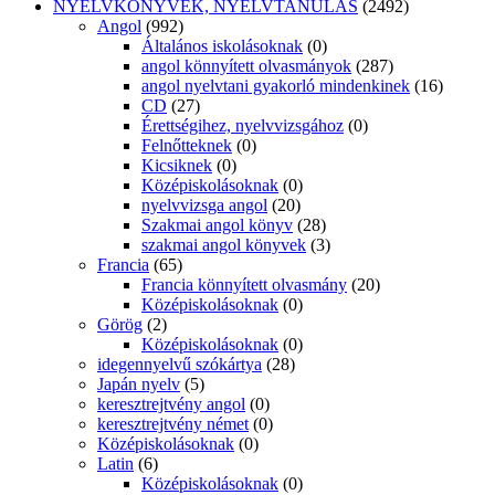
NYELVKÖNYVEK, NYELVTANULÁS
(2492)
Angol
(992)
Általános iskolásoknak
(0)
angol könnyített olvasmányok
(287)
angol nyelvtani gyakorló mindenkinek
(16)
CD
(27)
Érettségihez, nyelvvizsgához
(0)
Felnőtteknek
(0)
Kicsiknek
(0)
Középiskolásoknak
(0)
nyelvvizsga angol
(20)
Szakmai angol könyv
(28)
szakmai angol könyvek
(3)
Francia
(65)
Francia könnyített olvasmány
(20)
Középiskolásoknak
(0)
Görög
(2)
Középiskolásoknak
(0)
idegennyelvű szókártya
(28)
Japán nyelv
(5)
keresztrejtvény angol
(0)
keresztrejtvény német
(0)
Középiskolásoknak
(0)
Latin
(6)
Középiskolásoknak
(0)