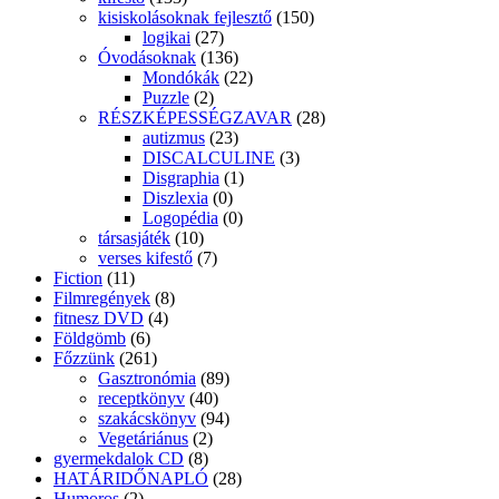
kisiskolásoknak fejlesztő
(150)
logikai
(27)
Óvodásoknak
(136)
Mondókák
(22)
Puzzle
(2)
RÉSZKÉPESSÉGZAVAR
(28)
autizmus
(23)
DISCALCULINE
(3)
Disgraphia
(1)
Diszlexia
(0)
Logopédia
(0)
társasjáték
(10)
verses kifestő
(7)
Fiction
(11)
Filmregények
(8)
fitnesz DVD
(4)
Földgömb
(6)
Főzzünk
(261)
Gasztronómia
(89)
receptkönyv
(40)
szakácskönyv
(94)
Vegetáriánus
(2)
gyermekdalok CD
(8)
HATÁRIDŐNAPLÓ
(28)
Humoros
(2)