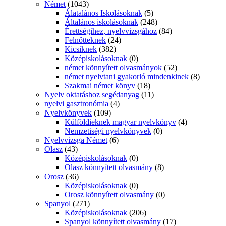
Német
(1043)
Álatalános Iskolásoknak
(5)
Általános iskolásoknak
(248)
Érettségihez, nyelvvizsgához
(84)
Felnőtteknek
(24)
Kicsiknek
(382)
Középiskolásoknak
(0)
német könnyített olvasmányok
(52)
német nyelvtani gyakorló mindenkinek
(8)
Szakmai német könyv
(18)
Nyelv oktatáshoz segédanyag
(11)
nyelvi gasztronómia
(4)
Nyelvkönyvek
(109)
Külföldieknek magyar nyelvkönyv
(4)
Nemzetiségi nyelvkönyvek
(0)
Nyelvvizsga Német
(6)
Olasz
(43)
Középiskolásoknak
(0)
Olasz könnyített olvasmány
(8)
Orosz
(36)
Középiskolásoknak
(0)
Orosz könnyített olvasmány
(0)
Spanyol
(271)
Középiskolásoknak
(206)
Spanyol könnyített olvasmány
(17)