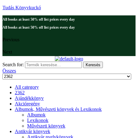
Tudás Könyvkuckó
All books at least 50% off list prices every day
All books at least 50% off list prices every day
Previous
Next
Search for:
Keresés
Összes
All category
2362
Ajándékkönyv
Akcióregény
Albumok, Művészeti könyvek és Lexikonok
Albumok
Lexikonok
Művészeti könyvek
Antikvár könyvek
Antikvár nyelvkönyvek