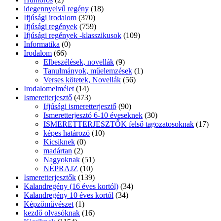
idegennyelvű regény
(18)
Ifjúsági irodalom
(370)
Ifjúsági regények
(759)
Ifjúsági regények -klasszikusok
(109)
Informatika
(0)
Irodalom
(66)
Elbeszélések, novellák
(9)
Tanulmányok, műelemzések
(1)
Verses kötetek, Novellák
(56)
Irodalomelmélet
(14)
Ismeretterjesztő
(473)
Ifjúsági ismeretterjesztő
(90)
Ismeretterjesztó 6-10 éveseknek
(30)
ISMERETTERJESZTŐK felső tagozatosoknak
(17)
képes határozó
(10)
Kicsiknek
(0)
madártan
(2)
Nagyoknak
(51)
NÉPRAJZ
(10)
Ismeretterjesztők
(139)
Kalandregény (16 éves kortól)
(34)
Kalandregény 10 éves kortól
(34)
Képzőművészet
(1)
kezdő olvasóknak
(16)