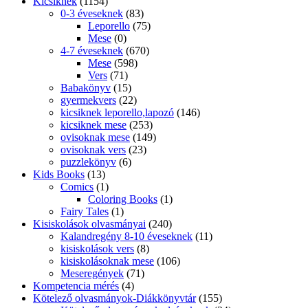
Kicsiknek
(1154)
0-3 éveseknek
(83)
Leporello
(75)
Mese
(0)
4-7 éveseknek
(670)
Mese
(598)
Vers
(71)
Babakönyv
(15)
gyermekvers
(22)
kicsiknek leporello,lapozó
(146)
kicsiknek mese
(253)
ovisoknak mese
(149)
ovisoknak vers
(23)
puzzlekönyv
(6)
Kids Books
(13)
Comics
(1)
Coloring Books
(1)
Fairy Tales
(1)
Kisiskolások olvasmányai
(240)
Kalandregény 8-10 éveseknek
(11)
kisiskolások vers
(8)
kisiskolásoknak mese
(106)
Meseregények
(71)
Kompetencia mérés
(4)
Kötelező olvasmányok-Diákkönyvtár
(155)