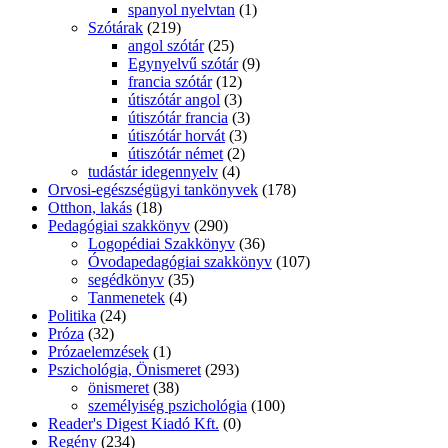
spanyol nyelvtan
(1)
Szótárak
(219)
angol szótár
(25)
Egynyelvű szótár
(9)
francia szótár
(12)
útiszótár angol
(3)
útiszótár francia
(3)
útiszótár horvát
(3)
útiszótár német
(2)
tudástár idegennyelv
(4)
Orvosi-egészségügyi tankönyvek
(178)
Otthon, lakás
(18)
Pedagógiai szakkönyv
(290)
Logopédiai Szakkönyv
(36)
Óvodapedagógiai szakkönyv
(107)
segédkönyv
(35)
Tanmenetek
(4)
Politika
(24)
Próza
(32)
Prózaelemzések
(1)
Pszichológia, Önismeret
(293)
önismeret
(38)
személyiség pszichológia
(100)
Reader's Digest Kiadó Kft.
(0)
Regény
(234)