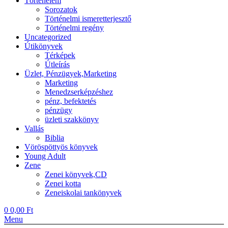
Történelem
Sorozatok
Történelmi ismeretterjesztő
Történelmi regény
Uncategorized
Útikönyvek
Térképek
Útleírás
Üzlet, Pénzügyek,Marketing
Marketing
Menedzserképzéshez
pénz, befektetés
pénzügy
üzleti szakkönyv
Vallás
Biblia
Vöröspöttyös könyvek
Young Adult
Zene
Zenei könyvek,CD
Zenei kotta
Zeneiskolai tankönyvek
0
0,00
Ft
Menu