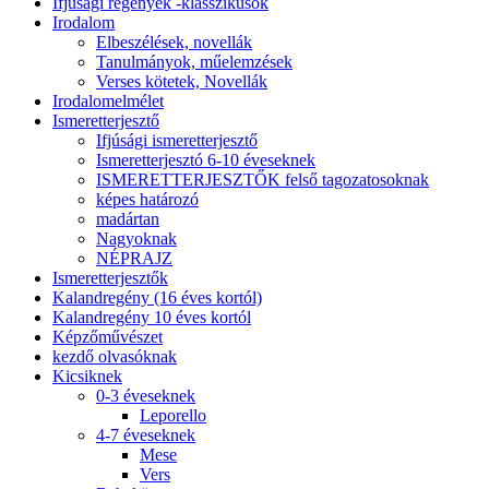
Ifjúsági regények -klasszikusok
Irodalom
Elbeszélések, novellák
Tanulmányok, műelemzések
Verses kötetek, Novellák
Irodalomelmélet
Ismeretterjesztő
Ifjúsági ismeretterjesztő
Ismeretterjesztó 6-10 éveseknek
ISMERETTERJESZTŐK felső tagozatosoknak
képes határozó
madártan
Nagyoknak
NÉPRAJZ
Ismeretterjesztők
Kalandregény (16 éves kortól)
Kalandregény 10 éves kortól
Képzőművészet
kezdő olvasóknak
Kicsiknek
0-3 éveseknek
Leporello
4-7 éveseknek
Mese
Vers