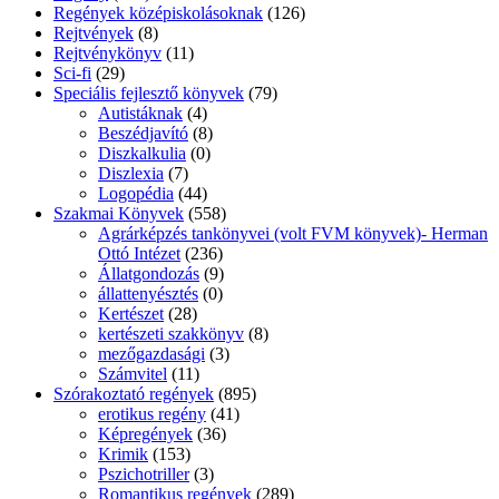
Regények középiskolásoknak
(126)
Rejtvények
(8)
Rejtvénykönyv
(11)
Sci-fi
(29)
Speciális fejlesztő könyvek
(79)
Autistáknak
(4)
Beszédjavító
(8)
Diszkalkulia
(0)
Diszlexia
(7)
Logopédia
(44)
Szakmai Könyvek
(558)
Agrárképzés tankönyvei (volt FVM könyvek)- Herman
Ottó Intézet
(236)
Állatgondozás
(9)
állattenyésztés
(0)
Kertészet
(28)
kertészeti szakkönyv
(8)
mezőgazdasági
(3)
Számvitel
(11)
Szórakoztató regények
(895)
erotikus regény
(41)
Képregények
(36)
Krimik
(153)
Pszichotriller
(3)
Romantikus regények
(289)