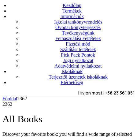
Kezdőlap
Termékek
Információk
Iskolai tankönyvrendelés
Óvodai könyvterjesztés
Tevékenységünk
Felhasználási Feltételek
Fizetési mód
Szállítási feltételek
Pick Pack Pontok
Jogi nyilatkozat
Adatvédelmi nyilatkozat
Iskoláknak
Terjesztői üzenetek iskoláknak
Elérhetőség
Hívjon most!
+36 23 361 051
Főoldal
2362
2362
All Books
Discover your favorite book: you will find a wide range of selected