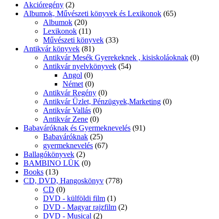
Akcióregény
(2)
Albumok, Művészeti könyvek és Lexikonok
(65)
Albumok
(20)
Lexikonok
(11)
Művészeti könyvek
(33)
Antikvár könyvek
(81)
Antikvár Mesék Gyerekeknek , kisiskoláoknak
(0)
Antikvár nyelvkönyvek
(54)
Angol
(0)
Német
(0)
Antikvár Regény
(0)
Antikvár Üzlet, Pénzügyek,Marketing
(0)
Antikvár Vallás
(0)
Antikvár Zene
(0)
Babaváróknak és Gyermeknevelés
(91)
Babaváróknak
(25)
gyermeknevelés
(67)
Ballagókönyvek
(2)
BAMBINO LÜK
(0)
Books
(13)
CD, DVD, Hangoskönyv
(778)
CD
(0)
DVD - külföldi film
(1)
DVD - Magyar rajzfilm
(2)
DVD - Musical
(2)