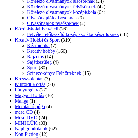
Kötelező olvasmányok alsósoknak
(24)
Kötelező olvasmányok felsősöknek
(42)
Kötelező olvasmányok középiskola
(64)
Olvasónaplók alsósoknak
(9)
Olvasónaplók felsősöknek
(2)
Középiskolai Felvételi
(26)
Felvételi előkészítő középiskolába készülöknek
(18)
Kreatív Hobbi és Sport
(319)
Kézimunka
(7)
Kreatív hobby
(166)
Rajzolás
(14)
Sajátkezűleg
(4)
Sport
(80)
Színezőkönyv Felnőtteknek
(15)
Kressz-oktatás
(7)
Külföldi Kortás
(58)
Lányregény
(27)
Magyar Kortás
(36)
Manga
(1)
Meditáció, jóga
(4)
mese CD
(4)
Mese DVD
(24)
MINI LÜK
(33)
Napi gondolatok
(62)
Non Fiction
(12)