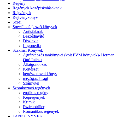
Regény
Regények középiskolásoknak
Rejtvények
Rejtvénykönyv
Sci-fi
Speciális fejlesztő könyvek
Autistáknak
Beszédjavító
Diszlexia
Logopédia
Szakmai Könyvek
Agrárképzés tankönyvei (volt FVM könyvek)- Herman
Ottó Intézet
Állatgondozás
Kertészet
kertészeti szakkönyv
mezőgazdasági
Számvitel
Szórakoztató regények
erotikus regény
Képregények
Krimik
Pszichotriller
Romantikus regények
TANKÖNYVEK