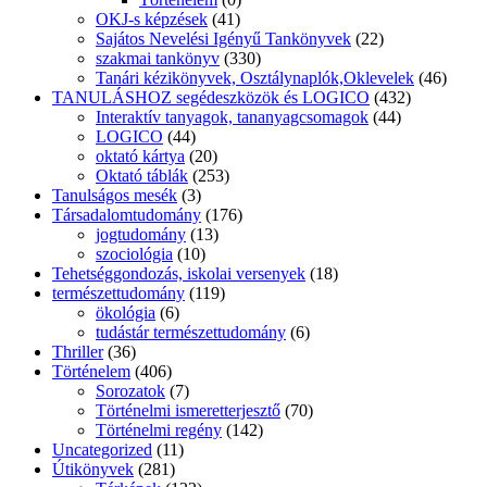
OKJ-s képzések
(41)
Sajátos Nevelési Igényű Tankönyvek
(22)
szakmai tankönyv
(330)
Tanári kézikönyvek, Osztálynaplók,Oklevelek
(46)
TANULÁSHOZ segédeszközök és LOGICO
(432)
Interaktív tanyagok, tananyagcsomagok
(44)
LOGICO
(44)
oktató kártya
(20)
Oktató táblák
(253)
Tanulságos mesék
(3)
Társadalomtudomány
(176)
jogtudomány
(13)
szociológia
(10)
Tehetséggondozás, iskolai versenyek
(18)
természettudomány
(119)
ökológia
(6)
tudástár természettudomány
(6)
Thriller
(36)
Történelem
(406)
Sorozatok
(7)
Történelmi ismeretterjesztő
(70)
Történelmi regény
(142)
Uncategorized
(11)
Útikönyvek
(281)