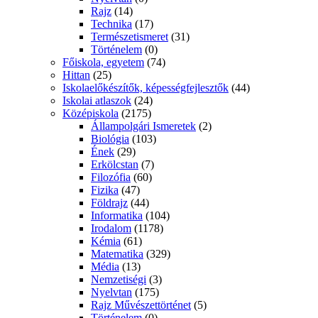
Rajz
(14)
Technika
(17)
Természetismeret
(31)
Történelem
(0)
Főiskola, egyetem
(74)
Hittan
(25)
Iskolaelőkészítők, képességfejlesztők
(44)
Iskolai atlaszok
(24)
Középiskola
(2175)
Állampolgári Ismeretek
(2)
Biológia
(103)
Ének
(29)
Erkölcstan
(7)
Filozófia
(60)
Fizika
(47)
Földrajz
(44)
Informatika
(104)
Irodalom
(1178)
Kémia
(61)
Matematika
(329)
Média
(13)
Nemzetiségi
(3)
Nyelvtan
(175)
Rajz Művészettörténet
(5)
Történelem
(0)