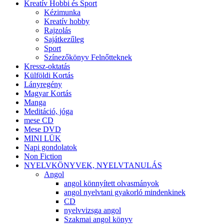
Kreatív Hobbi és Sport
Kézimunka
Kreatív hobby
Rajzolás
Sajátkezűleg
Sport
Színezőkönyv Felnőtteknek
Kressz-oktatás
Külföldi Kortás
Lányregény
Magyar Kortás
Manga
Meditáció, jóga
mese CD
Mese DVD
MINI LÜK
Napi gondolatok
Non Fiction
NYELVKÖNYVEK, NYELVTANULÁS
Angol
angol könnyített olvasmányok
angol nyelvtani gyakorló mindenkinek
CD
nyelvvizsga angol
Szakmai angol könyv