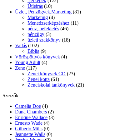
Térképek
(122)
Útleírás
(10)
Üzlet, Pénzügyek,Marketing
(81)
Marketing
(4)
Menedzserképzéshez
(11)
pénz, befektetés
(46)
pénzügy
(3)
üzleti szakkönyv
(18)
Vallás
(102)
Biblia
(9)
Vöröspöttyös könyvek
(4)
Young Adult
(4)
Zene
(117)
Zenei könyvek,CD
(23)
Zenei kotta
(61)
Zeneiskolai tankönyvek
(21)
Szerzők
Camelia Doe
(4)
Dana Chambers
(2)
Enrique Wallace
(3)
Ernesto Wade
(4)
Gilberto Mills
(0)
Jeannette Walls
(0)
Jessica Munoz
(0)