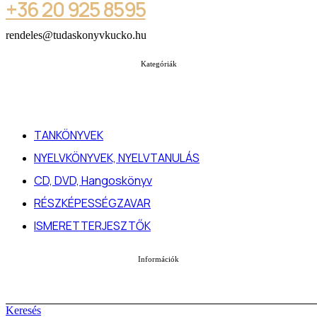
+36 20 925 8595
rendeles@tudaskonyvkucko.hu
Kategóriák
TANKÖNYVEK
NYELVKÖNYVEK, NYELVTANULÁS
CD, DVD, Hangoskönyv
RÉSZKÉPESSÉGZAVAR
ISMERETTERJESZTŐK
Információk
Keresés