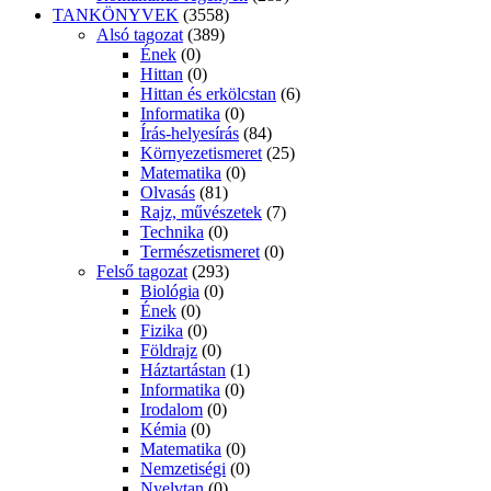
TANKÖNYVEK
(3558)
Alsó tagozat
(389)
Ének
(0)
Hittan
(0)
Hittan és erkölcstan
(6)
Informatika
(0)
Írás-helyesírás
(84)
Környezetismeret
(25)
Matematika
(0)
Olvasás
(81)
Rajz, művészetek
(7)
Technika
(0)
Természetismeret
(0)
Felső tagozat
(293)
Biológia
(0)
Ének
(0)
Fizika
(0)
Földrajz
(0)
Háztartástan
(1)
Informatika
(0)
Irodalom
(0)
Kémia
(0)
Matematika
(0)
Nemzetiségi
(0)
Nyelvtan
(0)