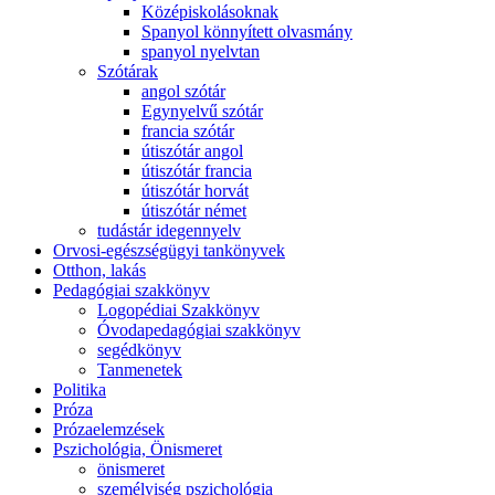
Középiskolásoknak
Spanyol könnyített olvasmány
spanyol nyelvtan
Szótárak
angol szótár
Egynyelvű szótár
francia szótár
útiszótár angol
útiszótár francia
útiszótár horvát
útiszótár német
tudástár idegennyelv
Orvosi-egészségügyi tankönyvek
Otthon, lakás
Pedagógiai szakkönyv
Logopédiai Szakkönyv
Óvodapedagógiai szakkönyv
segédkönyv
Tanmenetek
Politika
Próza
Prózaelemzések
Pszichológia, Önismeret
önismeret
személyiség pszichológia