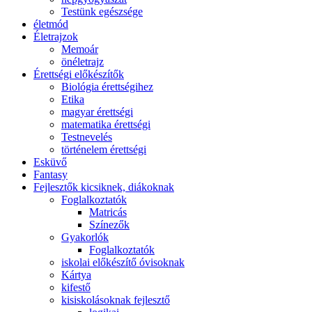
Testünk egészsége
életmód
Életrajzok
Memoár
önéletrajz
Érettségi előkészítők
Biológia érettségihez
Etika
magyar érettségi
matematika érettségi
Testnevelés
történelem érettségi
Esküvő
Fantasy
Fejlesztők kicsiknek, diákoknak
Foglalkoztatók
Matricás
Színezők
Gyakorlók
Foglalkoztatók
iskolai előkészítő óvisoknak
Kártya
kifestő
kisiskolásoknak fejlesztő