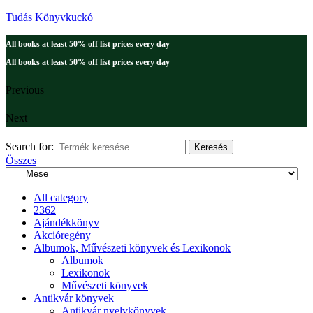
Tudás Könyvkuckó
All books at least 50% off list prices every day
All books at least 50% off list prices every day
Previous
Next
Search for:
Keresés
Összes
All category
2362
Ajándékkönyv
Akcióregény
Albumok, Művészeti könyvek és Lexikonok
Albumok
Lexikonok
Művészeti könyvek
Antikvár könyvek
Antikvár nyelvkönyvek