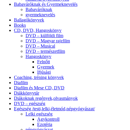
Babaváróknak és Gyermeknevelés
Babaváróknak
gyermeknevelés
Ballagókönyvek
Books
CD, DVD, Hangoskönyv
DVD – külföldi film
DVD – Magyar rajzfilm
DVD – Musical
DVD – természetfilm
Hangoskönyv
Felnőtt
Gyermek
Ifjúsági
Coaching, tréning könyvek
Diafilm
Diafilm és Mese CD, DVD
Diákkönyvtár
Diákoknak regények,olvasmányok
DVD – egészség
Egészség /testi,lelki,életmód,népgyógyászat/
Lelki egészség
Agykontroll
Ezotéria
népgyógyászat