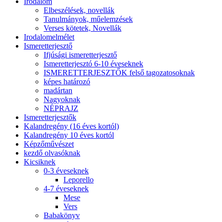
Irodalom
Elbeszélések, novellák
Tanulmányok, műelemzések
Verses kötetek, Novellák
Irodalomelmélet
Ismeretterjesztő
Ifjúsági ismeretterjesztő
Ismeretterjesztó 6-10 éveseknek
ISMERETTERJESZTŐK felső tagozatosoknak
képes határozó
madártan
Nagyoknak
NÉPRAJZ
Ismeretterjesztők
Kalandregény (16 éves kortól)
Kalandregény 10 éves kortól
Képzőművészet
kezdő olvasóknak
Kicsiknek
0-3 éveseknek
Leporello
4-7 éveseknek
Mese
Vers
Babakönyv