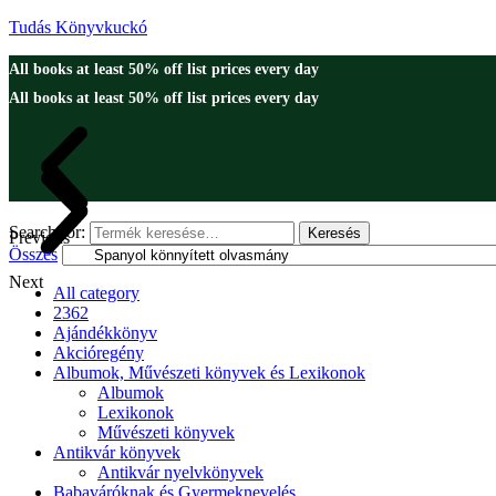
Tudás Könyvkuckó
All books at least 50% off list prices every day
All books at least 50% off list prices every day
Search for:
Keresés
Previous
Összes
Next
All category
2362
Ajándékkönyv
Akcióregény
Albumok, Művészeti könyvek és Lexikonok
Albumok
Lexikonok
Művészeti könyvek
Antikvár könyvek
Antikvár nyelvkönyvek
Babaváróknak és Gyermeknevelés