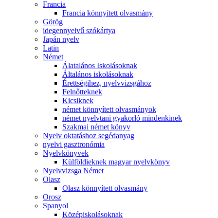
Francia
Francia könnyített olvasmány
Görög
idegennyelvű szókártya
Japán nyelv
Latin
Német
Álatalános Iskolásoknak
Általános iskolásoknak
Érettségihez, nyelvvizsgához
Felnőtteknek
Kicsiknek
német könnyített olvasmányok
német nyelvtani gyakorló mindenkinek
Szakmai német könyv
Nyelv oktatáshoz segédanyag
nyelvi gasztronómia
Nyelvkönyvek
Külföldieknek magyar nyelvkönyv
Nyelvvizsga Német
Olasz
Olasz könnyített olvasmány
Orosz
Spanyol
Középiskolásoknak