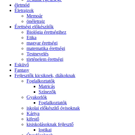
életmód
Életrajzok
Memoár
önéletrajz
Érettségi előkészítők
Biológia érettségihez
Etika
magyar érettségi
matematika érettségi
Testnevelés
történelem érettségi
Esküvő
Fantasy
Fejlesztők kicsiknek, diákoknak
Foglalkoztatók
Matricás
Színezők
Gyakorlók
Foglalkoztatók
iskolai előkészítő óvisoknak
Kártya
kifestő
kisiskolásoknak fejlesztő
logikai