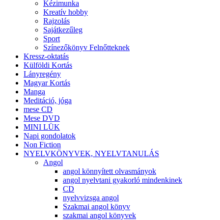
Kézimunka
Kreatív hobby
Rajzolás
Sajátkezűleg
Sport
Színezőkönyv Felnőtteknek
Kressz-oktatás
Külföldi Kortás
Lányregény
Magyar Kortás
Manga
Meditáció, jóga
mese CD
Mese DVD
MINI LÜK
Napi gondolatok
Non Fiction
NYELVKÖNYVEK, NYELVTANULÁS
Angol
angol könnyített olvasmányok
angol nyelvtani gyakorló mindenkinek
CD
nyelvvizsga angol
Szakmai angol könyv
szakmai angol könyvek