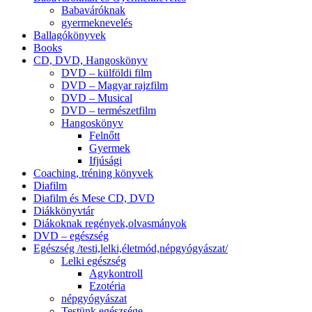
Babaváróknak
gyermeknevelés
Ballagókönyvek
Books
CD, DVD, Hangoskönyv
DVD – külföldi film
DVD – Magyar rajzfilm
DVD – Musical
DVD – természetfilm
Hangoskönyv
Felnőtt
Gyermek
Ifjúsági
Coaching, tréning könyvek
Diafilm
Diafilm és Mese CD, DVD
Diákkönyvtár
Diákoknak regények,olvasmányok
DVD – egészség
Egészség /testi,lelki,életmód,népgyógyászat/
Lelki egészség
Agykontroll
Ezotéria
népgyógyászat
Testünk egészsége