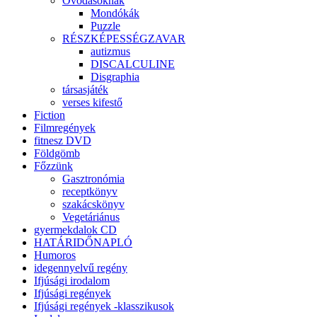
Óvodásoknak
Mondókák
Puzzle
RÉSZKÉPESSÉGZAVAR
autizmus
DISCALCULINE
Disgraphia
társasjáték
verses kifestő
Fiction
Filmregények
fitnesz DVD
Földgömb
Főzzünk
Gasztronómia
receptkönyv
szakácskönyv
Vegetáriánus
gyermekdalok CD
HATÁRIDŐNAPLÓ
Humoros
idegennyelvű regény
Ifjúsági irodalom
Ifjúsági regények
Ifjúsági regények -klasszikusok