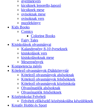
gyermekvers
kicsiknek leporello,lapozó
kicsiknek mese
ovisoknak mese
ovisoknak vers
puzzlekönyv
Kids Books
Comics
Coloring Books
Fairy Tales
Kisiskolások olvasmányai
Kalandregény 8-10 éveseknek
kisiskolások vers
kisiskolásoknak mese
Meseregények
Kompetencia mérés
Kötelező olvasmányok-Diákkönyvtár
Kötelező olvasmányok alsósoknak
Kötelező olvasmányok felsősöknek
Kötelező olvasmányok középiskola
Olvasónaplók alsósoknak
Olvasónaplók felsősöknek
Középiskolai Felvételi
Felvételi előkészítő középiskolába készülöknek
Kreatív Hobbi és Sport