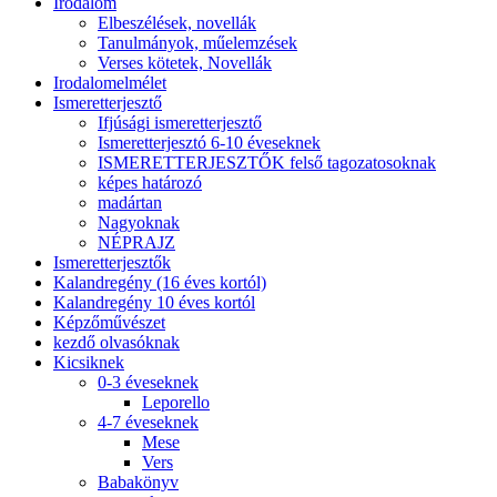
Irodalom
Elbeszélések, novellák
Tanulmányok, műelemzések
Verses kötetek, Novellák
Irodalomelmélet
Ismeretterjesztő
Ifjúsági ismeretterjesztő
Ismeretterjesztó 6-10 éveseknek
ISMERETTERJESZTŐK felső tagozatosoknak
képes határozó
madártan
Nagyoknak
NÉPRAJZ
Ismeretterjesztők
Kalandregény (16 éves kortól)
Kalandregény 10 éves kortól
Képzőművészet
kezdő olvasóknak
Kicsiknek
0-3 éveseknek
Leporello
4-7 éveseknek
Mese
Vers
Babakönyv