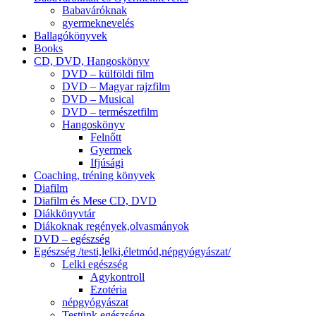
Babaváróknak
gyermeknevelés
Ballagókönyvek
Books
CD, DVD, Hangoskönyv
DVD – külföldi film
DVD – Magyar rajzfilm
DVD – Musical
DVD – természetfilm
Hangoskönyv
Felnőtt
Gyermek
Ifjúsági
Coaching, tréning könyvek
Diafilm
Diafilm és Mese CD, DVD
Diákkönyvtár
Diákoknak regények,olvasmányok
DVD – egészség
Egészség /testi,lelki,életmód,népgyógyászat/
Lelki egészség
Agykontroll
Ezotéria
népgyógyászat
Testünk egészsége