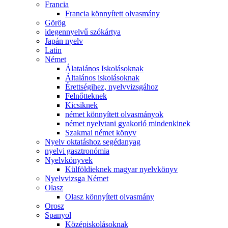
Francia
Francia könnyített olvasmány
Görög
idegennyelvű szókártya
Japán nyelv
Latin
Német
Álatalános Iskolásoknak
Általános iskolásoknak
Érettségihez, nyelvvizsgához
Felnőtteknek
Kicsiknek
német könnyített olvasmányok
német nyelvtani gyakorló mindenkinek
Szakmai német könyv
Nyelv oktatáshoz segédanyag
nyelvi gasztronómia
Nyelvkönyvek
Külföldieknek magyar nyelvkönyv
Nyelvvizsga Német
Olasz
Olasz könnyített olvasmány
Orosz
Spanyol
Középiskolásoknak