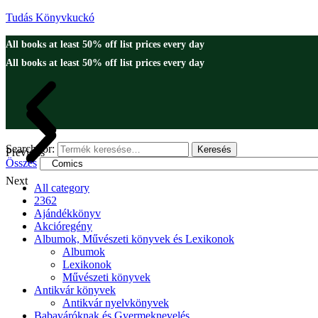
Tudás Könyvkuckó
All books at least 50% off list prices every day
All books at least 50% off list prices every day
Search for:
Keresés
Previous
Összes
Next
All category
2362
Ajándékkönyv
Akcióregény
Albumok, Művészeti könyvek és Lexikonok
Albumok
Lexikonok
Művészeti könyvek
Antikvár könyvek
Antikvár nyelvkönyvek
Babaváróknak és Gyermeknevelés