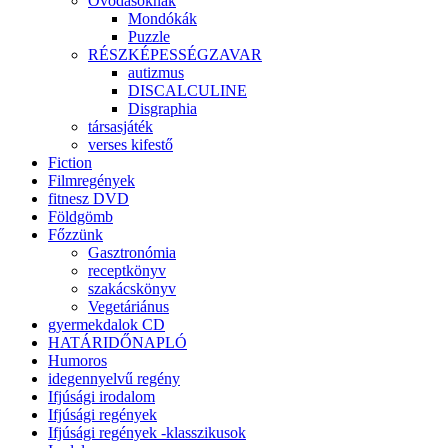
Óvodásoknak
Mondókák
Puzzle
RÉSZKÉPESSÉGZAVAR
autizmus
DISCALCULINE
Disgraphia
társasjáték
verses kifestő
Fiction
Filmregények
fitnesz DVD
Földgömb
Főzzünk
Gasztronómia
receptkönyv
szakácskönyv
Vegetáriánus
gyermekdalok CD
HATÁRIDŐNAPLÓ
Humoros
idegennyelvű regény
Ifjúsági irodalom
Ifjúsági regények
Ifjúsági regények -klasszikusok