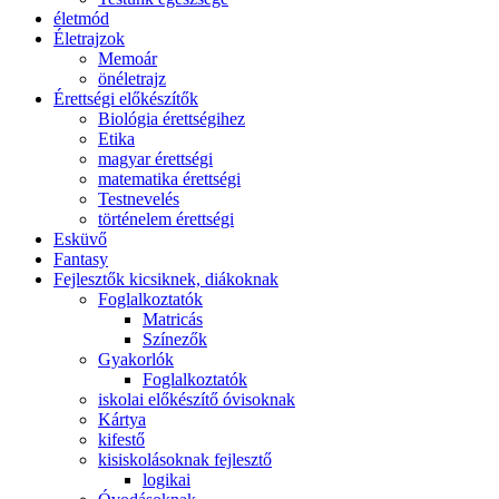
életmód
Életrajzok
Memoár
önéletrajz
Érettségi előkészítők
Biológia érettségihez
Etika
magyar érettségi
matematika érettségi
Testnevelés
történelem érettségi
Esküvő
Fantasy
Fejlesztők kicsiknek, diákoknak
Foglalkoztatók
Matricás
Színezők
Gyakorlók
Foglalkoztatók
iskolai előkészítő óvisoknak
Kártya
kifestő
kisiskolásoknak fejlesztő
logikai