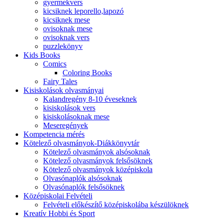
gyermekvers
kicsiknek leporello,lapozó
kicsiknek mese
ovisoknak mese
ovisoknak vers
puzzlekönyv
Kids Books
Comics
Coloring Books
Fairy Tales
Kisiskolások olvasmányai
Kalandregény 8-10 éveseknek
kisiskolások vers
kisiskolásoknak mese
Meseregények
Kompetencia mérés
Kötelező olvasmányok-Diákkönyvtár
Kötelező olvasmányok alsósoknak
Kötelező olvasmányok felsősöknek
Kötelező olvasmányok középiskola
Olvasónaplók alsósoknak
Olvasónaplók felsősöknek
Középiskolai Felvételi
Felvételi előkészítő középiskolába készülöknek
Kreatív Hobbi és Sport