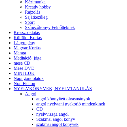
Kézimunka
Kreatív hobby
Rajzolás
Sajátkezűleg
Sport
Színezőkönyv Felnőtteknek
Kressz-oktatás
Külföldi Kortás
Lányregény
Magyar Kortás
Manga
Meditáció, jóga
mese CD
Mese DVD
MINI LÜK
Napi gondolatok
Non Fiction
NYELVKÖNYVEK, NYELVTANULÁS
Angol
angol könnyített olvasmányok
angol nyelvtani gyakorló mindenkinek
CD
nyelvvizsga angol
Szakmai angol könyv
szakmai angol könyvek