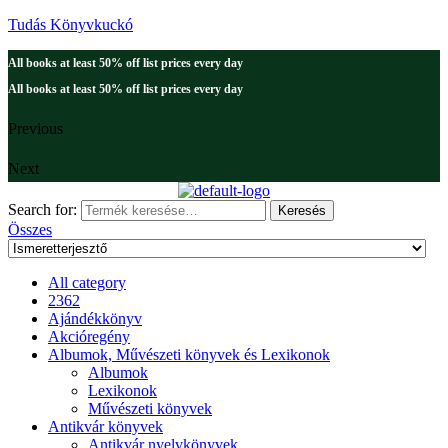
Tudás Könyvkuckó
All books at least 50% off list prices every day
All books at least 50% off list prices every day
Previous
Next
Search for:
Keresés
Összes
All category
2362
Ajándékkönyv
Akcióregény
Albumok, Művészeti könyvek és Lexikonok
Albumok
Lexikonok
Művészeti könyvek
Antikvár könyvek
Antikvár nyelvkönyvek