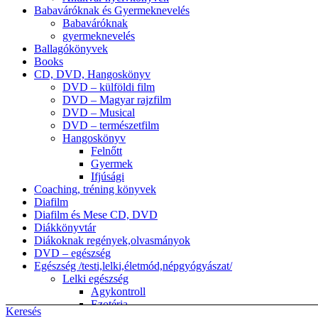
Babaváróknak és Gyermeknevelés
Babaváróknak
gyermeknevelés
Ballagókönyvek
Books
CD, DVD, Hangoskönyv
DVD – külföldi film
DVD – Magyar rajzfilm
DVD – Musical
DVD – természetfilm
Hangoskönyv
Felnőtt
Gyermek
Ifjúsági
Coaching, tréning könyvek
Diafilm
Diafilm és Mese CD, DVD
Diákkönyvtár
Diákoknak regények,olvasmányok
DVD – egészség
Egészség /testi,lelki,életmód,népgyógyászat/
Lelki egészség
Agykontroll
Ezotéria
Keresés
népgyógyászat