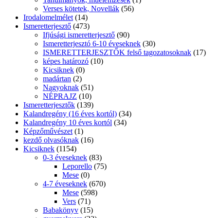
Verses kötetek, Novellák
(56)
Irodalomelmélet
(14)
Ismeretterjesztő
(473)
Ifjúsági ismeretterjesztő
(90)
Ismeretterjesztó 6-10 éveseknek
(30)
ISMERETTERJESZTŐK felső tagozatosoknak
(17)
képes határozó
(10)
Kicsiknek
(0)
madártan
(2)
Nagyoknak
(51)
NÉPRAJZ
(10)
Ismeretterjesztők
(139)
Kalandregény (16 éves kortól)
(34)
Kalandregény 10 éves kortól
(34)
Képzőművészet
(1)
kezdő olvasóknak
(16)
Kicsiknek
(1154)
0-3 éveseknek
(83)
Leporello
(75)
Mese
(0)
4-7 éveseknek
(670)
Mese
(598)
Vers
(71)
Babakönyv
(15)