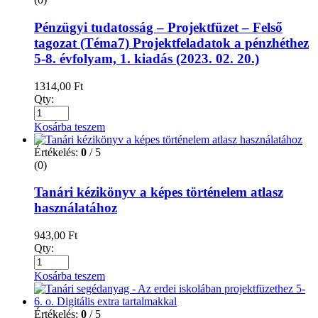
Pénzügyi tudatosság – Projektfüzet – Felső
tagozat (Téma7) Projektfeladatok a pénzhéthez
5-8. évfolyam, 1. kiadás (2023. 02. 20.)
1314,00
Ft
Qty:
Kosárba teszem
Értékelés:
0
/ 5
(0)
Tanári kézikönyv a képes történelem atlasz
használatához
943,00
Ft
Qty:
Kosárba teszem
Értékelés:
0
/ 5