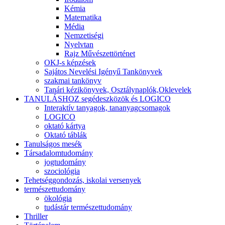
Kémia
Matematika
Média
Nemzetiségi
Nyelvtan
Rajz Művészettörténet
OKJ-s képzések
Sajátos Nevelési Igényű Tankönyvek
szakmai tankönyv
Tanári kézikönyvek, Osztálynaplók,Oklevelek
TANULÁSHOZ segédeszközök és LOGICO
Interaktív tanyagok, tananyagcsomagok
LOGICO
oktató kártya
Oktató táblák
Tanulságos mesék
Társadalomtudomány
jogtudomány
szociológia
Tehetséggondozás, iskolai versenyek
természettudomány
ökológia
tudástár természettudomány
Thriller