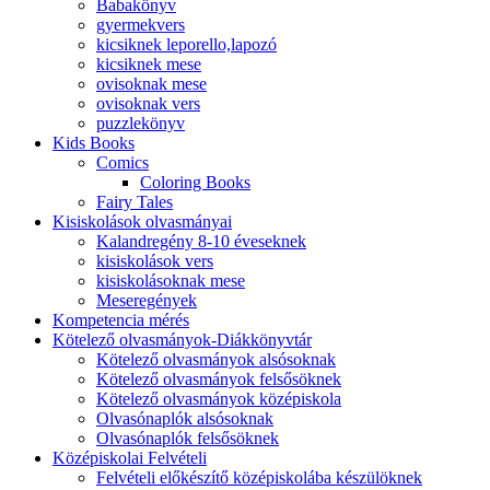
Babakönyv
gyermekvers
kicsiknek leporello,lapozó
kicsiknek mese
ovisoknak mese
ovisoknak vers
puzzlekönyv
Kids Books
Comics
Coloring Books
Fairy Tales
Kisiskolások olvasmányai
Kalandregény 8-10 éveseknek
kisiskolások vers
kisiskolásoknak mese
Meseregények
Kompetencia mérés
Kötelező olvasmányok-Diákkönyvtár
Kötelező olvasmányok alsósoknak
Kötelező olvasmányok felsősöknek
Kötelező olvasmányok középiskola
Olvasónaplók alsósoknak
Olvasónaplók felsősöknek
Középiskolai Felvételi
Felvételi előkészítő középiskolába készülöknek