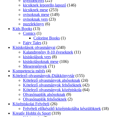
gyermekvers
(22)
kicsiknek leporello,lapozó
(146)
kicsiknek mese
(253)
ovisoknak mese
(149)
ovisoknak vers
(23)
puzzlekönyv
(6)
Kids Books
(13)
Comics
(1)
Coloring Books
(1)
Fairy Tales
(1)
Kisiskolások olvasmányai
(240)
Kalandregény 8-10 éveseknek
(11)
kisiskolások vers
(8)
kisiskolásoknak mese
(106)
Meseregények
(71)
Kompetencia mérés
(4)
Kötelező olvasmányok-Diákkönyvtár
(155)
Kötelező olvasmányok alsósoknak
(24)
Kötelező olvasmányok felsősöknek
(42)
Kötelező olvasmányok középiskola
(64)
Olvasónaplók alsósoknak
(9)
Olvasónaplók felsősöknek
(2)
Középiskolai Felvételi
(26)
Felvételi előkészítő középiskolába készülöknek
(18)
Kreatív Hobbi és Sport
(319)