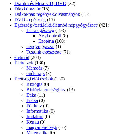
Diafilm és Mese CD, DVD
(32)
Diákkönyvtár
(15)
Diákoknak regények,olvasmányok
(15)
DVD - egészség
(15)
Egészség /testi,lelki,életmód,népgyógyászat/
(421)
Lelki egészség
(193)
Agykontroll
(8)
Ezotéria
(160)
népgyógyászat
(1)
Testünk egészsége
(71)
életmód
(203)
Életrajzok
(130)
Memoár
(7)
önéletrajz
(8)
Érettségi előkészítők
(130)
Biológia
(0)
Biológia érettségihez
(13)
Etika
(11)
Fizika
(0)
Földrajz
(0)
Informatika
(0)
Irodalom
(0)
Kémia
(0)
magyar érettségi
(16)
Matematika
(0)