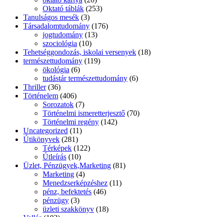
Oktató táblák
(253)
Tanulságos mesék
(3)
Társadalomtudomány
(176)
jogtudomány
(13)
szociológia
(10)
Tehetséggondozás, iskolai versenyek
(18)
természettudomány
(119)
ökológia
(6)
tudástár természettudomány
(6)
Thriller
(36)
Történelem
(406)
Sorozatok
(7)
Történelmi ismeretterjesztő
(70)
Történelmi regény
(142)
Uncategorized
(11)
Útikönyvek
(281)
Térképek
(122)
Útleírás
(10)
Üzlet, Pénzügyek,Marketing
(81)
Marketing
(4)
Menedzserképzéshez
(11)
pénz, befektetés
(46)
pénzügy
(3)
üzleti szakkönyv
(18)