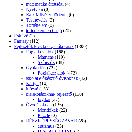
matematika érettségi
(4)
Nyelvtan
(0)
Rajz Művészettörténet
(0)
Testnevelés
(3)
Történelem
(0)
történelem érettségi
(20)
Esküvő
(1)
Fantasy
(112)
Fejlesztők kicsiknek, diákoknak
(1390)
Foglalkoztatók
(188)
Matricás
(110)
Színezők
(88)
Gyakorlók
(722)
Foglalkoztatók
(473)
iskolai előkészítő óvisoknak
(42)
Kártya
(14)
kifestő
(133)
kisiskolásoknak fejlesztő
(150)
logikai
(27)
Óvodásoknak
(136)
Mondókák
(22)
Puzzle
(2)
RÉSZKÉPESSÉGZAVAR
(28)
autizmus
(23)
DISCALCULINE
(3)