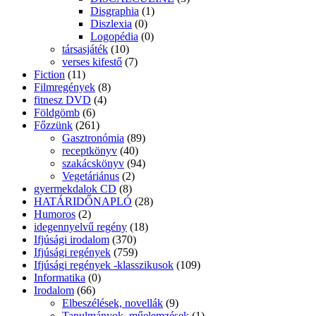
Disgraphia
(1)
Diszlexia
(0)
Logopédia
(0)
társasjáték
(10)
verses kifestő
(7)
Fiction
(11)
Filmregények
(8)
fitnesz DVD
(4)
Földgömb
(6)
Főzzünk
(261)
Gasztronómia
(89)
receptkönyv
(40)
szakácskönyv
(94)
Vegetáriánus
(2)
gyermekdalok CD
(8)
HATÁRIDŐNAPLÓ
(28)
Humoros
(2)
idegennyelvű regény
(18)
Ifjúsági irodalom
(370)
Ifjúsági regények
(759)
Ifjúsági regények -klasszikusok
(109)
Informatika
(0)
Irodalom
(66)
Elbeszélések, novellák
(9)
Tanulmányok, műelemzések
(1)