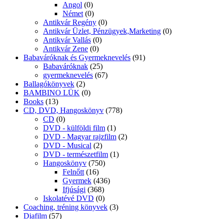
Angol
(0)
Német
(0)
Antikvár Regény
(0)
Antikvár Üzlet, Pénzügyek,Marketing
(0)
Antikvár Vallás
(0)
Antikvár Zene
(0)
Babaváróknak és Gyermeknevelés
(91)
Babaváróknak
(25)
gyermeknevelés
(67)
Ballagókönyvek
(2)
BAMBINO LÜK
(0)
Books
(13)
CD, DVD, Hangoskönyv
(778)
CD
(0)
DVD - külföldi film
(1)
DVD - Magyar rajzfilm
(2)
DVD - Musical
(2)
DVD - természetfilm
(1)
Hangoskönyv
(750)
Felnőtt
(16)
Gyermek
(436)
Ifjúsági
(368)
Iskolatévé DVD
(0)
Coaching, tréning könyvek
(3)
Diafilm
(57)