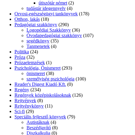
útiszótár német
(2)
tudástár idegennyelv
(4)
Orvosi-egészségügyi tankönyvek
(178)
Otthon, lakás
(18)
Pedagógiai szakkönyv
(290)
Logopédiai Szakkönyv
(36)
Óvodapedagógiai szakkönyv
(107)
segédkönyv
(35)
Tanmenetek
(4)
Politika
(24)
Próza
(32)
Prózaelemzések
(1)
Pszichológia, Önismeret
(293)
önismeret
(38)
személyiség pszichológia
(100)
Reader's Digest Kiadó Kft.
(0)
Regény
(234)
Regények középiskolásoknak
(126)
Rejtvények
(8)
Rejtvénykönyv
(11)
Sci-fi
(29)
Speciális fejlesztő könyvek
(79)
Autistáknak
(4)
Beszédjavító
(8)
Diszkalkulia
(0)