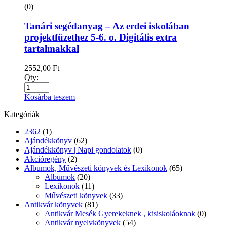
(0)
Tanári segédanyag – Az erdei iskolában
projektfüzethez 5-6. o. Digitális extra
tartalmakkal
2552,00
Ft
Qty:
Kosárba teszem
Kategóriák
2362
(1)
Ajándékkönyv
(62)
Ajándékkönyv | Napi gondolatok
(0)
Akcióregény
(2)
Albumok, Művészeti könyvek és Lexikonok
(65)
Albumok
(20)
Lexikonok
(11)
Művészeti könyvek
(33)
Antikvár könyvek
(81)
Antikvár Mesék Gyerekeknek , kisiskoláoknak
(0)
Antikvár nyelvkönyvek
(54)