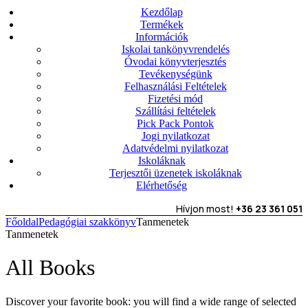
Kezdőlap
Termékek
Információk
Iskolai tankönyvrendelés
Óvodai könyvterjesztés
Tevékenységünk
Felhasználási Feltételek
Fizetési mód
Szállítási feltételek
Pick Pack Pontok
Jogi nyilatkozat
Adatvédelmi nyilatkozat
Iskoláknak
Terjesztői üzenetek iskoláknak
Elérhetőség
Hívjon most!
+36 23 361 051
Főoldal
Pedagógiai szakkönyv
Tanmenetek
Tanmenetek
All Books
Discover your favorite book: you will find a wide range of selected