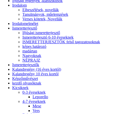
Ifjúsági regények -klasszikusok
Irodalom
Elbeszélések, novellák
Tanulmányok, műelemzések
Verses kötetek, Novellák
Irodalomelmélet
Ismeretterjesztő
Ifjúsági ismeretterjesztő
Ismeretterjesztó 6-10 éveseknek
ISMERETTERJESZTŐK felső tagozatosoknak
képes határozó
madártan
Nagyoknak
NÉPRAJZ
Ismeretterjesztők
Kalandregény (16 éves kortól)
Kalandregény 10 éves kortól
Képzőművészet
kezdő olvasóknak
Kicsiknek
0-3 éveseknek
Leporello
4-7 éveseknek
Mese
Vers