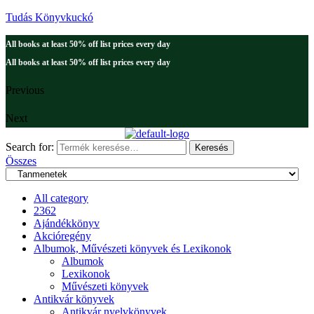
Tudás Könyvkuckó
All books at least 50% off list prices every day
All books at least 50% off list prices every day
Previous
Next
Search for:
Keresés
Összes
All category
2362
Ajándékkönyv
Akcióregény
Albumok, Művészeti könyvek és Lexikonok
Albumok
Lexikonok
Művészeti könyvek
Antikvár könyvek
Antikvár nyelvkönyvek