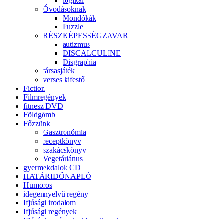
logikai
Óvodásoknak
Mondókák
Puzzle
RÉSZKÉPESSÉGZAVAR
autizmus
DISCALCULINE
Disgraphia
társasjáték
verses kifestő
Fiction
Filmregények
fitnesz DVD
Földgömb
Főzzünk
Gasztronómia
receptkönyv
szakácskönyv
Vegetáriánus
gyermekdalok CD
HATÁRIDŐNAPLÓ
Humoros
idegennyelvű regény
Ifjúsági irodalom
Ifjúsági regények