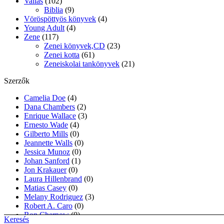
Vallás
(102)
Biblia
(9)
Vöröspöttyös könyvek
(4)
Young Adult
(4)
Zene
(117)
Zenei könyvek,CD
(23)
Zenei kotta
(61)
Zeneiskolai tankönyvek
(21)
Szerzők
Camelia Doe
(4)
Dana Chambers
(2)
Enrique Wallace
(3)
Ernesto Wade
(4)
Gilberto Mills
(0)
Jeannette Walls
(0)
Jessica Munoz
(0)
Johan Sanford
(1)
Jon Krakauer
(0)
Laura Hillenbrand
(0)
Matias Casey
(0)
Melany Rodriguez
(3)
Robert A. Caro
(0)
Ron Chernow
(0)
Keresés
Warren Graham
(2)