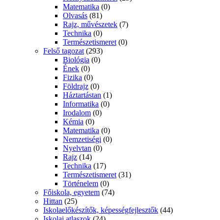
Matematika
(0)
Olvasás
(81)
Rajz, művészetek
(7)
Technika
(0)
Természetismeret
(0)
Felső tagozat
(293)
Biológia
(0)
Ének
(0)
Fizika
(0)
Földrajz
(0)
Háztartástan
(1)
Informatika
(0)
Irodalom
(0)
Kémia
(0)
Matematika
(0)
Nemzetiségi
(0)
Nyelvtan
(0)
Rajz
(14)
Technika
(17)
Természetismeret
(31)
Történelem
(0)
Főiskola, egyetem
(74)
Hittan
(25)
Iskolaelőkészítők, képességfejlesztők
(44)
Iskolai atlaszok
(24)