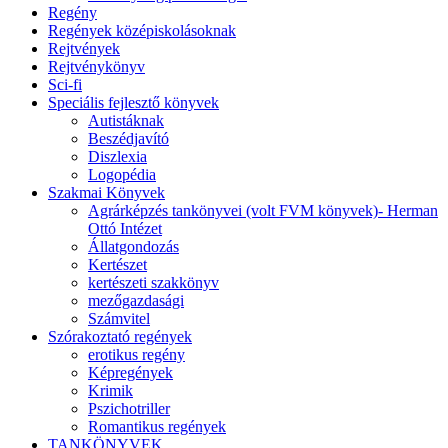
Regény
Regények középiskolásoknak
Rejtvények
Rejtvénykönyv
Sci-fi
Speciális fejlesztő könyvek
Autistáknak
Beszédjavító
Diszlexia
Logopédia
Szakmai Könyvek
Agrárképzés tankönyvei (volt FVM könyvek)- Herman
Ottó Intézet
Állatgondozás
Kertészet
kertészeti szakkönyv
mezőgazdasági
Számvitel
Szórakoztató regények
erotikus regény
Képregények
Krimik
Pszichotriller
Romantikus regények
TANKÖNYVEK