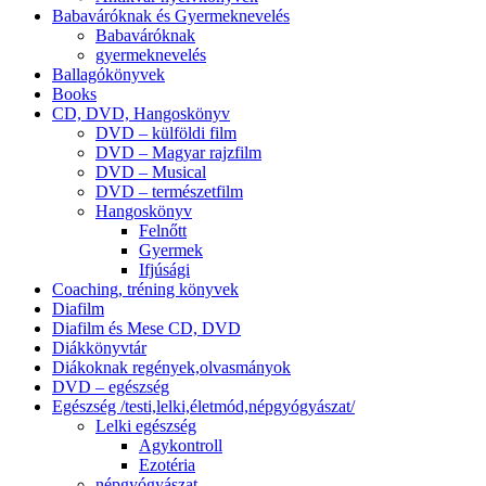
Babaváróknak és Gyermeknevelés
Babaváróknak
gyermeknevelés
Ballagókönyvek
Books
CD, DVD, Hangoskönyv
DVD – külföldi film
DVD – Magyar rajzfilm
DVD – Musical
DVD – természetfilm
Hangoskönyv
Felnőtt
Gyermek
Ifjúsági
Coaching, tréning könyvek
Diafilm
Diafilm és Mese CD, DVD
Diákkönyvtár
Diákoknak regények,olvasmányok
DVD – egészség
Egészség /testi,lelki,életmód,népgyógyászat/
Lelki egészség
Agykontroll
Ezotéria
népgyógyászat