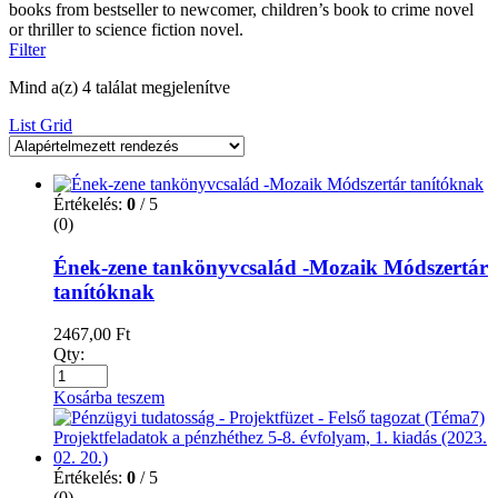
books from bestseller to newcomer, children’s book to crime novel
or thriller to science fiction novel.
Filter
Mind a(z) 4 találat megjelenítve
List
Grid
Értékelés:
0
/ 5
(0)
Ének-zene tankönyvcsalád -Mozaik Módszertár
tanítóknak
2467,00
Ft
Qty:
Kosárba teszem
Értékelés:
0
/ 5
(0)