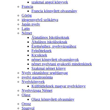
szakmai angol könyvek
Francia
Francia könnyített olvasmány
Görög
idegennyelvű szókártya
Japán nyelv
Latin
Német
Álatalános Iskolásoknak
Általános iskolásoknak
Érettségihez, nyelvvizsgához
Felnőtteknek
Kicsiknek
német könnyített olvasmányok
német nyelvtani gyakorló mindenkinek
Szakmai német könyv
Nyelv oktatáshoz segédanyag
nyelvi gasztronómia
Nyelvkönyvek
Külföldieknek magyar nyelvkönyv
Nyelvvizsga Német
Olasz
Olasz könnyített olvasmány
Orosz
Spanyol