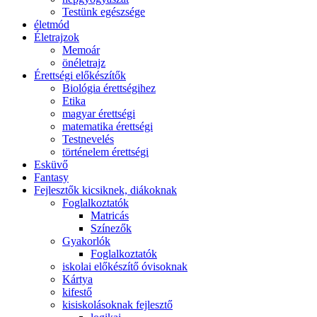
Testünk egészsége
életmód
Életrajzok
Memoár
önéletrajz
Érettségi előkészítők
Biológia érettségihez
Etika
magyar érettségi
matematika érettségi
Testnevelés
történelem érettségi
Esküvő
Fantasy
Fejlesztők kicsiknek, diákoknak
Foglalkoztatók
Matricás
Színezők
Gyakorlók
Foglalkoztatók
iskolai előkészítő óvisoknak
Kártya
kifestő
kisiskolásoknak fejlesztő