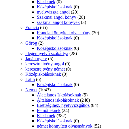
Kicsiknek
(0)
Középiskolásoknak
(0)
nyelvvizsga angol
(20)
Szakmai angol könyv
(28)
szakmai angol könyvek
(3)
Francia
(65)
Francia könnyített olvasmány
(20)
Középiskolásoknak
(0)
Görög
(2)
Középiskolásoknak
(0)
idegennyelvű szókártya
(28)
Japán nyelv
(5)
keresztrejtvény angol
(0)
keresztrejtvény német
(0)
Középiskolásoknak
(0)
Latin
(6)
Középiskolásoknak
(0)
Német
(1043)
Álatalános Iskolásoknak
(5)
Általános iskolásoknak
(248)
Érettségihez, nyelvvizsgához
(84)
Felnőtteknek
(24)
Kicsiknek
(382)
Középiskolásoknak
(0)
német könnyített olvasmányok
(52)