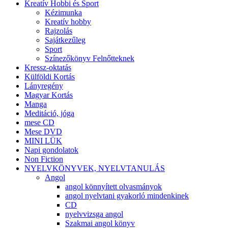
Kreatív Hobbi és Sport
Kézimunka
Kreatív hobby
Rajzolás
Sajátkezűleg
Sport
Színezőkönyv Felnőtteknek
Kressz-oktatás
Külföldi Kortás
Lányregény
Magyar Kortás
Manga
Meditáció, jóga
mese CD
Mese DVD
MINI LÜK
Napi gondolatok
Non Fiction
NYELVKÖNYVEK, NYELVTANULÁS
Angol
angol könnyített olvasmányok
angol nyelvtani gyakorló mindenkinek
CD
nyelvvizsga angol
Szakmai angol könyv