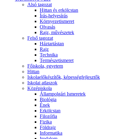
Alsó tagozat
Hittan és erkölcstan
Írás-helyesírás
Környezetismeret
Olvasás
Rajz, művészetek
Felső tagozat
Háztartástan
Rajz
Technika
Természetismeret
Főiskola, egyetem
Hittan
Iskolaelőkészítők, képességfejlesztők
Iskolai atlaszok
Középiskola
Állampolgári Ismeretek
Biológia
Ének
Erkölcstan
Filozófia
Fizika
Földrajz
Informatika
Irodalom