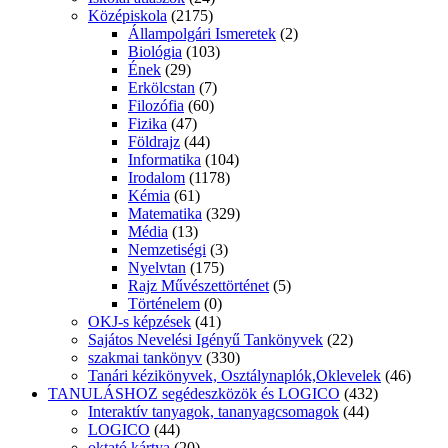
Középiskola
(2175)
Állampolgári Ismeretek
(2)
Biológia
(103)
Ének
(29)
Erkölcstan
(7)
Filozófia
(60)
Fizika
(47)
Földrajz
(44)
Informatika
(104)
Irodalom
(1178)
Kémia
(61)
Matematika
(329)
Média
(13)
Nemzetiségi
(3)
Nyelvtan
(175)
Rajz Művészettörténet
(5)
Történelem
(0)
OKJ-s képzések
(41)
Sajátos Nevelési Igényű Tankönyvek
(22)
szakmai tankönyv
(330)
Tanári kézikönyvek, Osztálynaplók,Oklevelek
(46)
TANULÁSHOZ segédeszközök és LOGICO
(432)
Interaktív tanyagok, tananyagcsomagok
(44)
LOGICO
(44)
oktató kártya
(20)