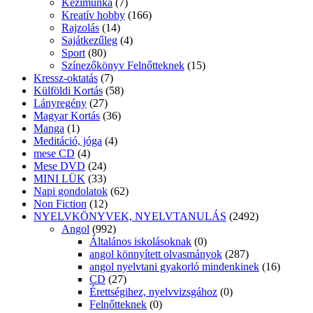
Kézimunka
(7)
Kreatív hobby
(166)
Rajzolás
(14)
Sajátkezűleg
(4)
Sport
(80)
Színezőkönyv Felnőtteknek
(15)
Kressz-oktatás
(7)
Külföldi Kortás
(58)
Lányregény
(27)
Magyar Kortás
(36)
Manga
(1)
Meditáció, jóga
(4)
mese CD
(4)
Mese DVD
(24)
MINI LÜK
(33)
Napi gondolatok
(62)
Non Fiction
(12)
NYELVKÖNYVEK, NYELVTANULÁS
(2492)
Angol
(992)
Általános iskolásoknak
(0)
angol könnyített olvasmányok
(287)
angol nyelvtani gyakorló mindenkinek
(16)
CD
(27)
Érettségihez, nyelvvizsgához
(0)
Felnőtteknek
(0)