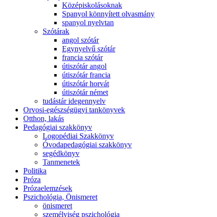
Középiskolásoknak
Spanyol könnyített olvasmány
spanyol nyelvtan
Szótárak
angol szótár
Egynyelvű szótár
francia szótár
útiszótár angol
útiszótár francia
útiszótár horvát
útiszótár német
tudástár idegennyelv
Orvosi-egészségügyi tankönyvek
Otthon, lakás
Pedagógiai szakkönyv
Logopédiai Szakkönyv
Óvodapedagógiai szakkönyv
segédkönyv
Tanmenetek
Politika
Próza
Prózaelemzések
Pszichológia, Önismeret
önismeret
személyiség pszichológia