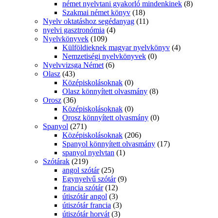
német nyelvtani gyakorló mindenkinek
(8)
Szakmai német könyv
(18)
Nyelv oktatáshoz segédanyag
(11)
nyelvi gasztronómia
(4)
Nyelvkönyvek
(109)
Külföldieknek magyar nyelvkönyv
(4)
Nemzetiségi nyelvkönyvek
(0)
Nyelvvizsga Német
(6)
Olasz
(43)
Középiskolásoknak
(0)
Olasz könnyített olvasmány
(8)
Orosz
(36)
Középiskolásoknak
(0)
Orosz könnyített olvasmány
(0)
Spanyol
(271)
Középiskolásoknak
(206)
Spanyol könnyített olvasmány
(17)
spanyol nyelvtan
(1)
Szótárak
(219)
angol szótár
(25)
Egynyelvű szótár
(9)
francia szótár
(12)
útiszótár angol
(3)
útiszótár francia
(3)
útiszótár horvát
(3)