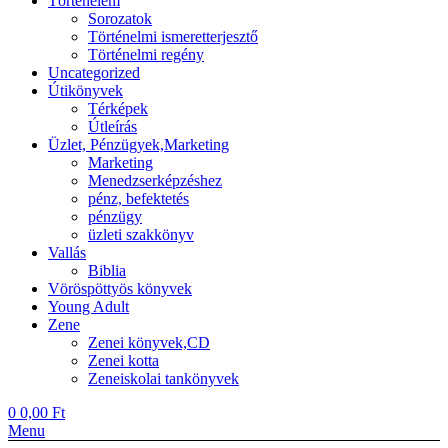
Történelem
Sorozatok
Történelmi ismeretterjesztő
Történelmi regény
Uncategorized
Útikönyvek
Térképek
Útleírás
Üzlet, Pénzügyek,Marketing
Marketing
Menedzserképzéshez
pénz, befektetés
pénzügy
üzleti szakkönyv
Vallás
Biblia
Vöröspöttyös könyvek
Young Adult
Zene
Zenei könyvek,CD
Zenei kotta
Zeneiskolai tankönyvek
0
0,00
Ft
Menu