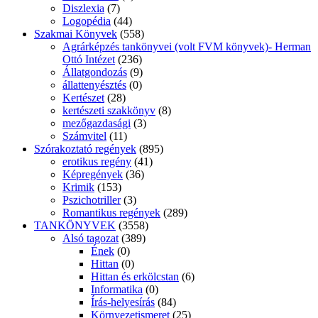
Diszlexia
(7)
Logopédia
(44)
Szakmai Könyvek
(558)
Agrárképzés tankönyvei (volt FVM könyvek)- Herman
Ottó Intézet
(236)
Állatgondozás
(9)
állattenyésztés
(0)
Kertészet
(28)
kertészeti szakkönyv
(8)
mezőgazdasági
(3)
Számvitel
(11)
Szórakoztató regények
(895)
erotikus regény
(41)
Képregények
(36)
Krimik
(153)
Pszichotriller
(3)
Romantikus regények
(289)
TANKÖNYVEK
(3558)
Alsó tagozat
(389)
Ének
(0)
Hittan
(0)
Hittan és erkölcstan
(6)
Informatika
(0)
Írás-helyesírás
(84)
Környezetismeret
(25)