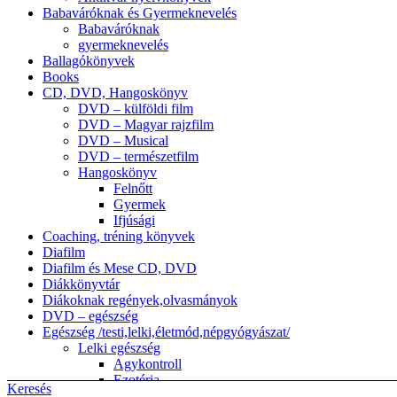
Babaváróknak és Gyermeknevelés
Babaváróknak
gyermeknevelés
Ballagókönyvek
Books
CD, DVD, Hangoskönyv
DVD – külföldi film
DVD – Magyar rajzfilm
DVD – Musical
DVD – természetfilm
Hangoskönyv
Felnőtt
Gyermek
Ifjúsági
Coaching, tréning könyvek
Diafilm
Diafilm és Mese CD, DVD
Diákkönyvtár
Diákoknak regények,olvasmányok
DVD – egészség
Egészség /testi,lelki,életmód,népgyógyászat/
Lelki egészség
Agykontroll
Ezotéria
Keresés
népgyógyászat