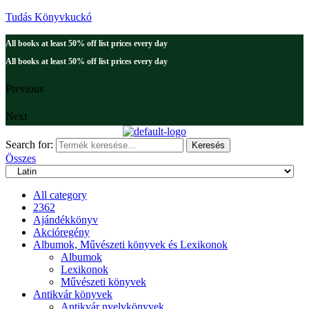
Tudás Könyvkuckó
All books at least 50% off list prices every day
All books at least 50% off list prices every day
Previous
Next
Search for:
Keresés
Összes
All category
2362
Ajándékkönyv
Akcióregény
Albumok, Művészeti könyvek és Lexikonok
Albumok
Lexikonok
Művészeti könyvek
Antikvár könyvek
Antikvár nyelvkönyvek