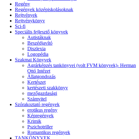
Regény
Regények középiskolásoknak
Rejtvények
Rejtvénykönyv
Sci-fi
Speciális fejlesztő könyvek
Autistáknak
Beszédjavító
Diszlexia
Logopédia
Szakmai Könyvek
Agrárképzés tankönyvei (volt FVM könyvek)- Herman
Ottó Intézet
Állatgondozás
Kertészet
kertészeti szakkönyv
mezőgazdasági
Számvitel
Szórakoztató regények
erotikus regény
Képregények
Krimik
Pszichotriller
Romantikus regények
TANKÖNYVEK