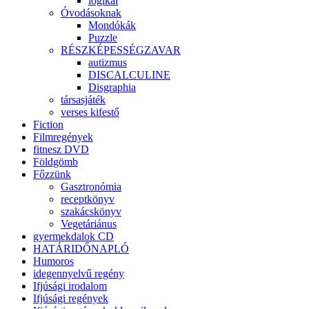
logikai
Óvodásoknak
Mondókák
Puzzle
RÉSZKÉPESSÉGZAVAR
autizmus
DISCALCULINE
Disgraphia
társasjáték
verses kifestő
Fiction
Filmregények
fitnesz DVD
Földgömb
Főzzünk
Gasztronómia
receptkönyv
szakácskönyv
Vegetáriánus
gyermekdalok CD
HATÁRIDŐNAPLÓ
Humoros
idegennyelvű regény
Ifjúsági irodalom
Ifjúsági regények