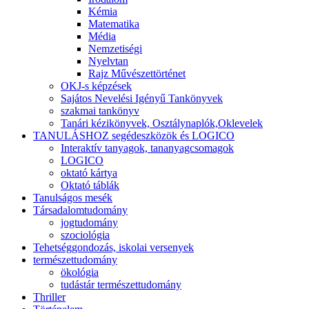
Kémia
Matematika
Média
Nemzetiségi
Nyelvtan
Rajz Művészettörténet
OKJ-s képzések
Sajátos Nevelési Igényű Tankönyvek
szakmai tankönyv
Tanári kézikönyvek, Osztálynaplók,Oklevelek
TANULÁSHOZ segédeszközök és LOGICO
Interaktív tanyagok, tananyagcsomagok
LOGICO
oktató kártya
Oktató táblák
Tanulságos mesék
Társadalomtudomány
jogtudomány
szociológia
Tehetséggondozás, iskolai versenyek
természettudomány
ökológia
tudástár természettudomány
Thriller