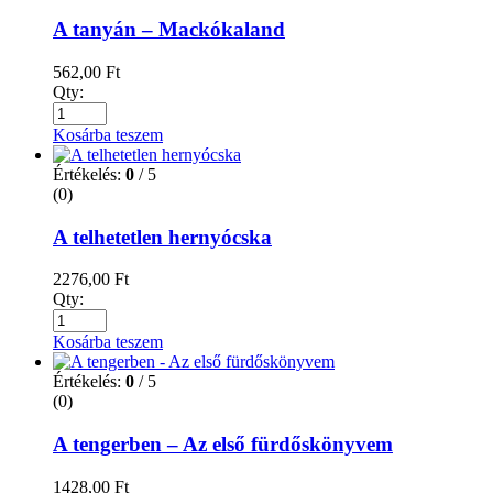
A tanyán – Mackókaland
562,00
Ft
Qty:
Kosárba teszem
Értékelés:
0
/ 5
(0)
A telhetetlen hernyócska
2276,00
Ft
Qty:
Kosárba teszem
Értékelés:
0
/ 5
(0)
A tengerben – Az első fürdőskönyvem
1428,00
Ft