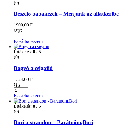
(0)
Beszélő babakezek – Menjünk az állatkertbe
1900,00
Ft
Qty:
Kosárba teszem
Értékelés:
0
/ 5
(0)
Bogyó a csigafiú
1324,00
Ft
Qty:
Kosárba teszem
Értékelés:
0
/ 5
(0)
Bori a strandon – Barátnőm,Bori