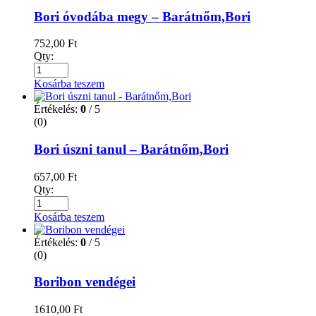
Bori óvodába megy – Barátnőm,Bori
752,00
Ft
Qty:
Kosárba teszem
Értékelés:
0
/ 5
(0)
Bori úszni tanul – Barátnőm,Bori
657,00
Ft
Qty:
Kosárba teszem
Értékelés:
0
/ 5
(0)
Boribon vendégei
1610,00
Ft