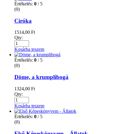
Értékelés:
0
/ 5
(0)
Ciróka
1514,00
Ft
Qty:
Kosárba teszem
Értékelés:
0
/ 5
(0)
Döme, a krumplibogá
1324,00
Ft
Qty:
Kosárba teszem
Értékelés:
0
/ 5
(0)
Első Képeskönyvem – Állatok