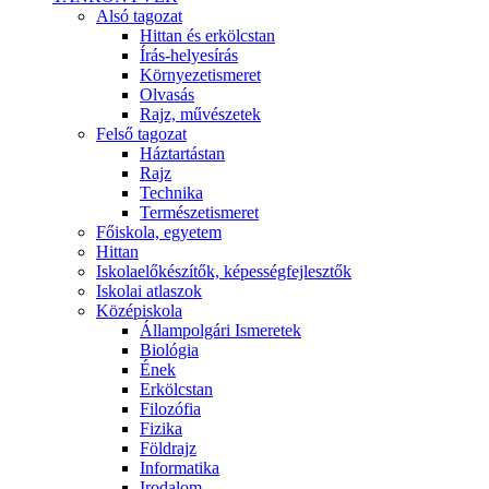
Alsó tagozat
Hittan és erkölcstan
Írás-helyesírás
Környezetismeret
Olvasás
Rajz, művészetek
Felső tagozat
Háztartástan
Rajz
Technika
Természetismeret
Főiskola, egyetem
Hittan
Iskolaelőkészítők, képességfejlesztők
Iskolai atlaszok
Középiskola
Állampolgári Ismeretek
Biológia
Ének
Erkölcstan
Filozófia
Fizika
Földrajz
Informatika
Irodalom