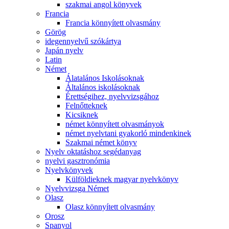
szakmai angol könyvek
Francia
Francia könnyített olvasmány
Görög
idegennyelvű szókártya
Japán nyelv
Latin
Német
Álatalános Iskolásoknak
Általános iskolásoknak
Érettségihez, nyelvvizsgához
Felnőtteknek
Kicsiknek
német könnyített olvasmányok
német nyelvtani gyakorló mindenkinek
Szakmai német könyv
Nyelv oktatáshoz segédanyag
nyelvi gasztronómia
Nyelvkönyvek
Külföldieknek magyar nyelvkönyv
Nyelvvizsga Német
Olasz
Olasz könnyített olvasmány
Orosz
Spanyol