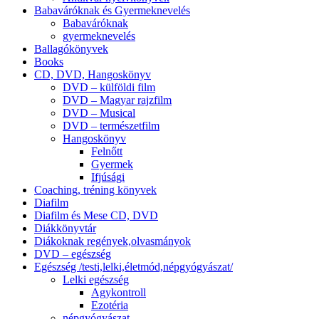
Babaváróknak és Gyermeknevelés
Babaváróknak
gyermeknevelés
Ballagókönyvek
Books
CD, DVD, Hangoskönyv
DVD – külföldi film
DVD – Magyar rajzfilm
DVD – Musical
DVD – természetfilm
Hangoskönyv
Felnőtt
Gyermek
Ifjúsági
Coaching, tréning könyvek
Diafilm
Diafilm és Mese CD, DVD
Diákkönyvtár
Diákoknak regények,olvasmányok
DVD – egészség
Egészség /testi,lelki,életmód,népgyógyászat/
Lelki egészség
Agykontroll
Ezotéria
népgyógyászat