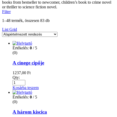
books from bestseller to newcomer, children’s book to crime novel
or thriller to science fiction novel.
Filter
1–48 termék, összesen 83 db
List
Grid
Értékelés:
0
/ 5
(0)
A cinege cipője
1237,00
Ft
Qty:
Kosárba teszem
Értékelés:
0
/ 5
(0)
A három kiscica