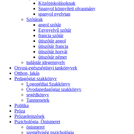
Középiskolásoknak
Spanyol könnyített olvasmány
spanyol nyelvtan
Szótárak
angol szótár
Egynyelvű szótár
francia szótár
útiszótár angol
útiszótár francia
útiszótár horvát
útiszótár német
tudástár idegennyelv
Orvosi-egészségügyi tankönyvek
Otthon, lakás
Pedagógiai szakkönyv
Logopédiai Szakkönyv
Óvodapedagógiai szakkönyv
segédkönyv
Tanmenetek
Politika
Próza
Prózaelemzések
Pszichológia, Önismeret
önismeret
személyiség pszichológia