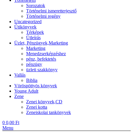
Történelem
Sorozatok
Történelmi ismeretterjesztő
Történelmi regény
Uncategorized
Útikönyvek
Térképek
Útleírás
Üzlet, Pénzügyek,Marketing
Marketing
Menedzserképzéshez
pénz, befektetés
pénzügy
üzleti szakkönyv
Vallás
Biblia
Vöröspöttyös könyvek
Young Adult
Zene
Zenei könyvek,CD
Zenei kotta
Zeneiskolai tankönyvek
0
0,00
Ft
Menu