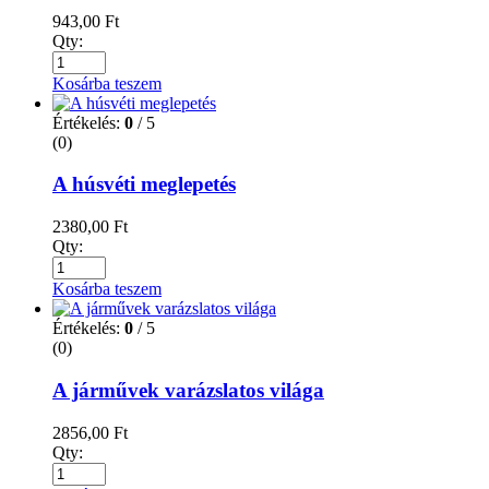
943,00
Ft
Qty:
Kosárba teszem
Értékelés:
0
/ 5
(0)
A húsvéti meglepetés
2380,00
Ft
Qty:
Kosárba teszem
Értékelés:
0
/ 5
(0)
A járművek varázslatos világa
2856,00
Ft
Qty: