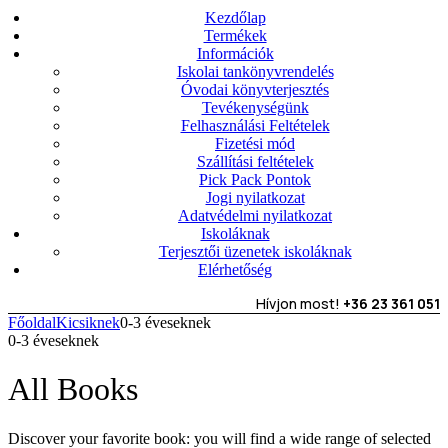
Kezdőlap
Termékek
Információk
Iskolai tankönyvrendelés
Óvodai könyvterjesztés
Tevékenységünk
Felhasználási Feltételek
Fizetési mód
Szállítási feltételek
Pick Pack Pontok
Jogi nyilatkozat
Adatvédelmi nyilatkozat
Iskoláknak
Terjesztői üzenetek iskoláknak
Elérhetőség
Hívjon most!
+36 23 361 051
Főoldal
Kicsiknek
0-3 éveseknek
0-3 éveseknek
All Books
Discover your favorite book: you will find a wide range of selected