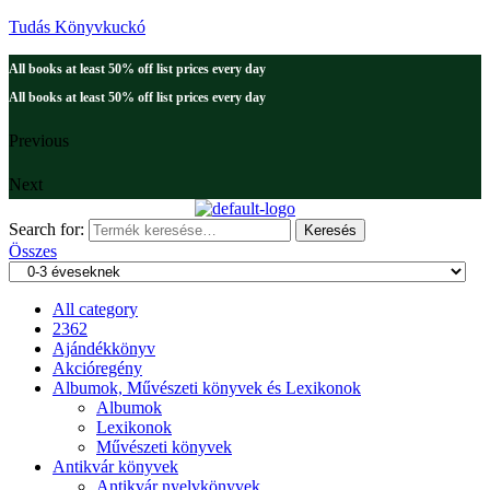
Tudás Könyvkuckó
All books at least 50% off list prices every day
All books at least 50% off list prices every day
Previous
Next
Search for:
Keresés
Összes
All category
2362
Ajándékkönyv
Akcióregény
Albumok, Művészeti könyvek és Lexikonok
Albumok
Lexikonok
Művészeti könyvek
Antikvár könyvek
Antikvár nyelvkönyvek