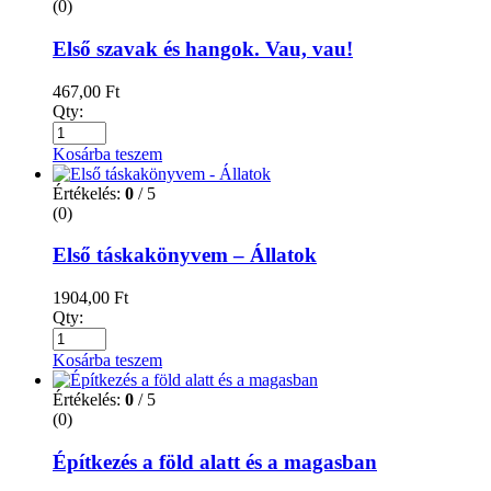
(0)
Első szavak és hangok. Vau, vau!
467,00
Ft
Qty:
Kosárba teszem
Értékelés:
0
/ 5
(0)
Első táskakönyvem – Állatok
1904,00
Ft
Qty:
Kosárba teszem
Értékelés:
0
/ 5
(0)
Építkezés a föld alatt és a magasban