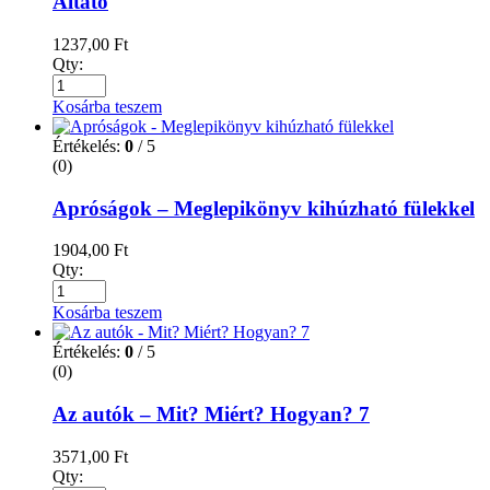
Altató
1237,00
Ft
Qty:
Kosárba teszem
Értékelés:
0
/ 5
(0)
Apróságok – Meglepikönyv kihúzható fülekkel
1904,00
Ft
Qty:
Kosárba teszem
Értékelés:
0
/ 5
(0)
Az autók – Mit? Miért? Hogyan? 7
3571,00
Ft
Qty: