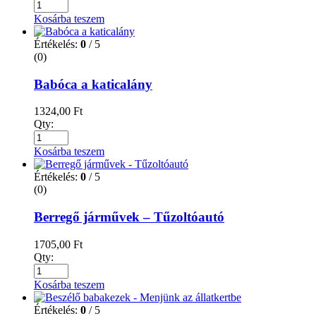
Kosárba teszem
Értékelés:
0
/ 5
(0)
Babóca a katicalány
1324,00
Ft
Qty:
Kosárba teszem
Értékelés:
0
/ 5
(0)
Berregő járművek – Tűzoltóautó
1705,00
Ft
Qty:
Kosárba teszem
Értékelés:
0
/ 5