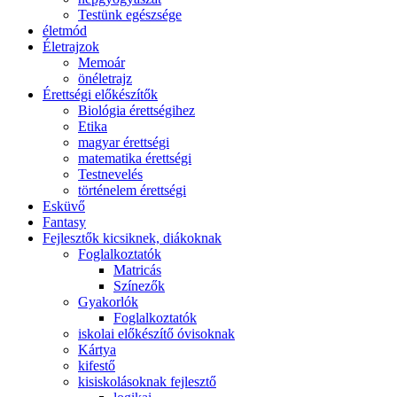
Testünk egészsége
életmód
Életrajzok
Memoár
önéletrajz
Érettségi előkészítők
Biológia érettségihez
Etika
magyar érettségi
matematika érettségi
Testnevelés
történelem érettségi
Esküvő
Fantasy
Fejlesztők kicsiknek, diákoknak
Foglalkoztatók
Matricás
Színezők
Gyakorlók
Foglalkoztatók
iskolai előkészítő óvisoknak
Kártya
kifestő
kisiskolásoknak fejlesztő