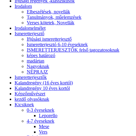
Ifjúsági regények -klasszikusok
Irodalom
Elbeszélések, novellák
Tanulmányok, műelemzések
Verses kötetek, Novellák
Irodalomelmélet
Ismeretterjesztő
Ifjúsági ismeretterjesztő
Ismeretterjesztó 6-10 éveseknek
ISMERETTERJESZTŐK felső tagozatosoknak
képes határozó
madártan
Nagyoknak
NÉPRAJZ
Ismeretterjesztők
Kalandregény (16 éves kortól)
Kalandregény 10 éves kortól
Képzőművészet
kezdő olvasóknak
Kicsiknek
0-3 éveseknek
Leporello
4-7 éveseknek
Mese
Vers