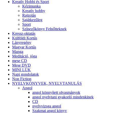
Kreatív Hobbi és Sport
Kézimunka
Kreatív hobby
Rajzolás
Sajátkezűleg
Sport
Színezőkönyv Felnőtteknek
Kressz-oktatás
Külföldi Kortás
Lányregény
Magyar Kortás
Manga
Meditáció, jóga
mese CD
Mese DVD
MINI LÜK
Napi gondolatok
Non Fiction
NYELVKÖNYVEK, NYELVTANULÁS
Angol
angol könnyített olvasmányok
angol nyelvtani gyakorló mindenkinek
CD
nyelvvizsga angol
Szakmai angol könyv