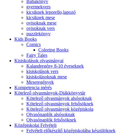
Babakönyv
gyermekvers
kicsiknek leporello,lapozó
kicsiknek mese
ovisoknak mese
ovisoknak vers
puzzlekönyv
Kids Books
Comics
Coloring Books
Fairy Tales
Kisiskolások olvasmányai
Kalandregény 8-10 éveseknek
kisiskolások vers
kisiskolásoknak mese
Meseregények
Kompetencia mérés
Kötelező olvasmányok-Diákkönyvtár
Kötelező olvasmányok alsósoknak
Kötelező olvasmányok felsősöknek
Kötelező olvasmányok középiskola
Olvasónaplók alsósoknak
Olvasónaplók felsősöknek
Középiskolai Felvételi
Felvételi előkészítő középiskolába készülöknek