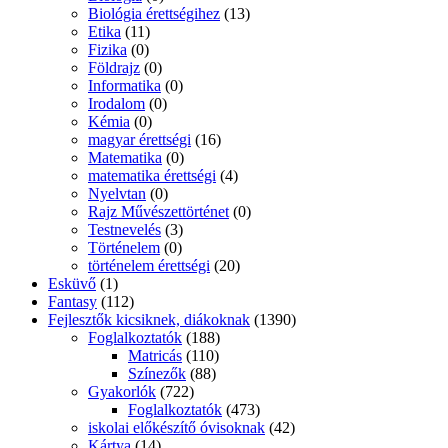
Biológia érettségihez
(13)
Etika
(11)
Fizika
(0)
Földrajz
(0)
Informatika
(0)
Irodalom
(0)
Kémia
(0)
magyar érettségi
(16)
Matematika
(0)
matematika érettségi
(4)
Nyelvtan
(0)
Rajz Művészettörténet
(0)
Testnevelés
(3)
Történelem
(0)
történelem érettségi
(20)
Esküvő
(1)
Fantasy
(112)
Fejlesztők kicsiknek, diákoknak
(1390)
Foglalkoztatók
(188)
Matricás
(110)
Színezők
(88)
Gyakorlók
(722)
Foglalkoztatók
(473)
iskolai előkészítő óvisoknak
(42)
Kártya
(14)