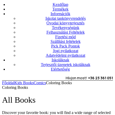
Kezdőlap
Termékek
Információk
Iskolai tankönyvrendelés
Óvodai könyvterjesztés
Tevékenységünk
Felhasználási Feltételek
Fizetési mód
Szállítási feltételek
Pick Pack Pontok
Jogi nyilatkozat
Adatvédelmi nyilatkozat
Iskoláknak
Terjesztői üzenetek iskoláknak
Elérhetőség
Hívjon most!
+36 23 361 051
Főoldal
Kids Books
Comics
Coloring Books
Coloring Books
All Books
Discover your favorite book: you will find a wide range of selected