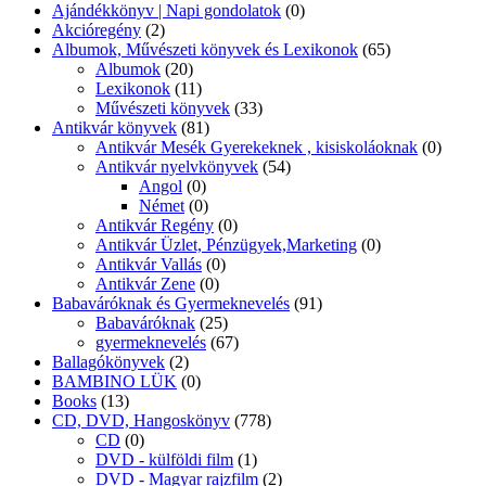
Ajándékkönyv | Napi gondolatok
(0)
Akcióregény
(2)
Albumok, Művészeti könyvek és Lexikonok
(65)
Albumok
(20)
Lexikonok
(11)
Művészeti könyvek
(33)
Antikvár könyvek
(81)
Antikvár Mesék Gyerekeknek , kisiskoláoknak
(0)
Antikvár nyelvkönyvek
(54)
Angol
(0)
Német
(0)
Antikvár Regény
(0)
Antikvár Üzlet, Pénzügyek,Marketing
(0)
Antikvár Vallás
(0)
Antikvár Zene
(0)
Babaváróknak és Gyermeknevelés
(91)
Babaváróknak
(25)
gyermeknevelés
(67)
Ballagókönyvek
(2)
BAMBINO LÜK
(0)
Books
(13)
CD, DVD, Hangoskönyv
(778)
CD
(0)
DVD - külföldi film
(1)
DVD - Magyar rajzfilm
(2)