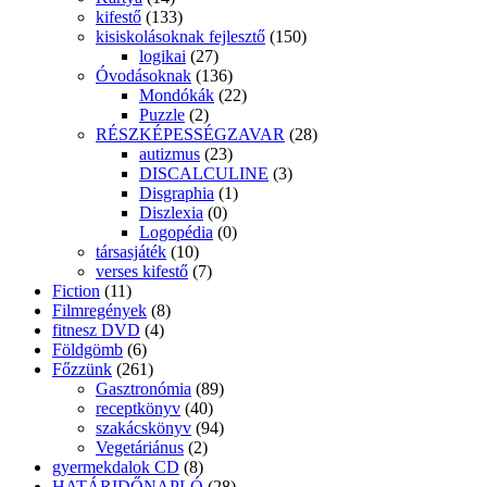
kifestő
(133)
kisiskolásoknak fejlesztő
(150)
logikai
(27)
Óvodásoknak
(136)
Mondókák
(22)
Puzzle
(2)
RÉSZKÉPESSÉGZAVAR
(28)
autizmus
(23)
DISCALCULINE
(3)
Disgraphia
(1)
Diszlexia
(0)
Logopédia
(0)
társasjáték
(10)
verses kifestő
(7)
Fiction
(11)
Filmregények
(8)
fitnesz DVD
(4)
Földgömb
(6)
Főzzünk
(261)
Gasztronómia
(89)
receptkönyv
(40)
szakácskönyv
(94)
Vegetáriánus
(2)
gyermekdalok CD
(8)
HATÁRIDŐNAPLÓ
(28)