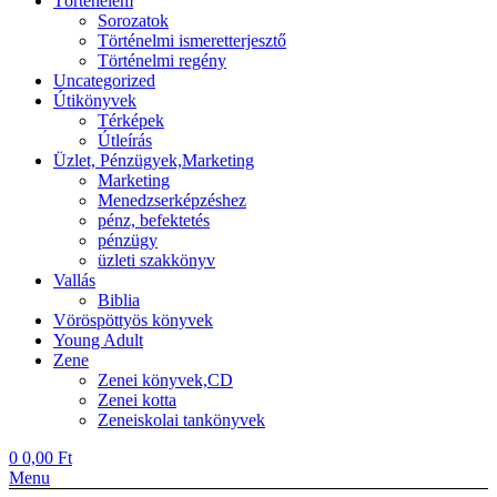
Történelem
Sorozatok
Történelmi ismeretterjesztő
Történelmi regény
Uncategorized
Útikönyvek
Térképek
Útleírás
Üzlet, Pénzügyek,Marketing
Marketing
Menedzserképzéshez
pénz, befektetés
pénzügy
üzleti szakkönyv
Vallás
Biblia
Vöröspöttyös könyvek
Young Adult
Zene
Zenei könyvek,CD
Zenei kotta
Zeneiskolai tankönyvek
0
0,00
Ft
Menu