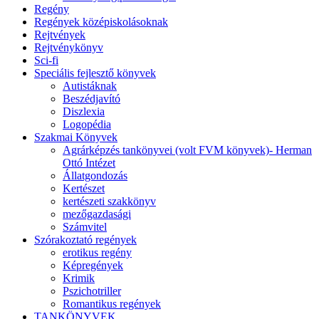
Regény
Regények középiskolásoknak
Rejtvények
Rejtvénykönyv
Sci-fi
Speciális fejlesztő könyvek
Autistáknak
Beszédjavító
Diszlexia
Logopédia
Szakmai Könyvek
Agrárképzés tankönyvei (volt FVM könyvek)- Herman
Ottó Intézet
Állatgondozás
Kertészet
kertészeti szakkönyv
mezőgazdasági
Számvitel
Szórakoztató regények
erotikus regény
Képregények
Krimik
Pszichotriller
Romantikus regények
TANKÖNYVEK