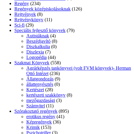
Regény
(234)
Regények középiskolásoknak
(126)
Rejtvények
(8)
Rejtvénykönyv
(11)
Sci-fi
(29)
Speciális fejlesztő könyvek
(79)
Autistáknak
(4)
Beszédjavító
(8)
Diszkalkulia
(0)
Diszlexia
(7)
Logopédia
(44)
Szakmai Könyvek
(558)
Agrárképzés tankönyvei (volt FVM könyvek)- Herman
Ottó Intézet
(236)
Állatgondozás
(9)
állattenyésztés
(0)
Kertészet
(28)
kertészeti szakkönyv
(8)
mezőgazdasági
(3)
Számvitel
(11)
Szórakoztató regények
(895)
erotikus regény
(41)
Képregények
(36)
Krimik
(153)
Pszichotriller
(3)