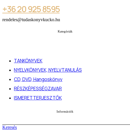
+36 20 925 8595
rendeles@tudaskonyvkucko.hu
Kategóriák
TANKÖNYVEK
NYELVKÖNYVEK, NYELVTANULÁS
CD, DVD, Hangoskönyv
RÉSZKÉPESSÉGZAVAR
ISMERETTERJESZTŐK
Információk
Keresés