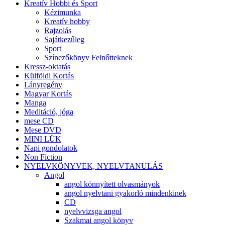
Kreatív Hobbi és Sport
Kézimunka
Kreatív hobby
Rajzolás
Sajátkezűleg
Sport
Színezőkönyv Felnőtteknek
Kressz-oktatás
Külföldi Kortás
Lányregény
Magyar Kortás
Manga
Meditáció, jóga
mese CD
Mese DVD
MINI LÜK
Napi gondolatok
Non Fiction
NYELVKÖNYVEK, NYELVTANULÁS
Angol
angol könnyített olvasmányok
angol nyelvtani gyakorló mindenkinek
CD
nyelvvizsga angol
Szakmai angol könyv