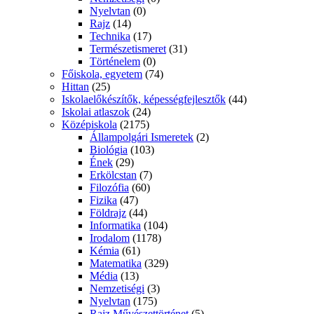
Nyelvtan
(0)
Rajz
(14)
Technika
(17)
Természetismeret
(31)
Történelem
(0)
Főiskola, egyetem
(74)
Hittan
(25)
Iskolaelőkészítők, képességfejlesztők
(44)
Iskolai atlaszok
(24)
Középiskola
(2175)
Állampolgári Ismeretek
(2)
Biológia
(103)
Ének
(29)
Erkölcstan
(7)
Filozófia
(60)
Fizika
(47)
Földrajz
(44)
Informatika
(104)
Irodalom
(1178)
Kémia
(61)
Matematika
(329)
Média
(13)
Nemzetiségi
(3)
Nyelvtan
(175)
Rajz Művészettörténet
(5)