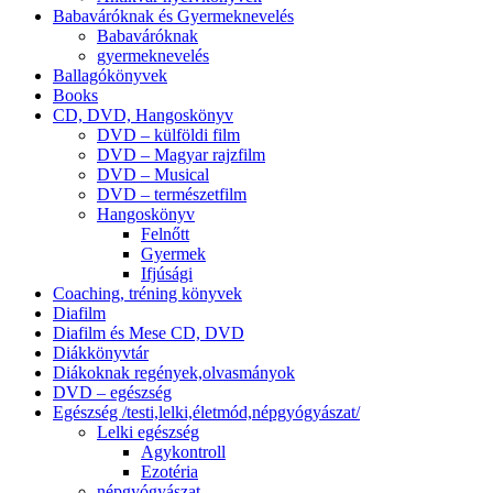
Babaváróknak és Gyermeknevelés
Babaváróknak
gyermeknevelés
Ballagókönyvek
Books
CD, DVD, Hangoskönyv
DVD – külföldi film
DVD – Magyar rajzfilm
DVD – Musical
DVD – természetfilm
Hangoskönyv
Felnőtt
Gyermek
Ifjúsági
Coaching, tréning könyvek
Diafilm
Diafilm és Mese CD, DVD
Diákkönyvtár
Diákoknak regények,olvasmányok
DVD – egészség
Egészség /testi,lelki,életmód,népgyógyászat/
Lelki egészség
Agykontroll
Ezotéria
népgyógyászat