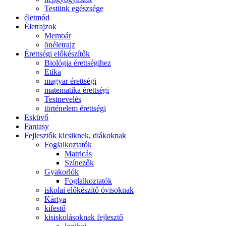
Testünk egészsége
életmód
Életrajzok
Memoár
önéletrajz
Érettségi előkészítők
Biológia érettségihez
Etika
magyar érettségi
matematika érettségi
Testnevelés
történelem érettségi
Esküvő
Fantasy
Fejlesztők kicsiknek, diákoknak
Foglalkoztatók
Matricás
Színezők
Gyakorlók
Foglalkoztatók
iskolai előkészítő óvisoknak
Kártya
kifestő
kisiskolásoknak fejlesztő