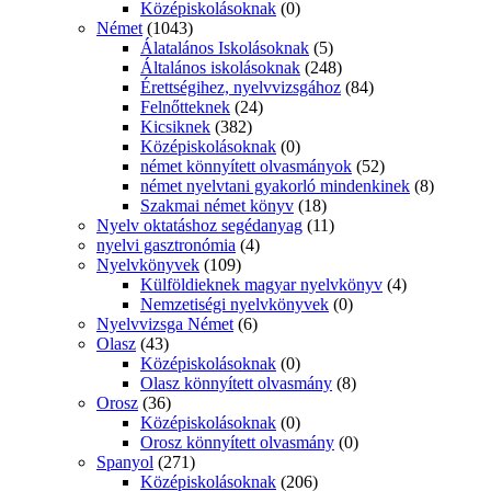
Középiskolásoknak
(0)
Német
(1043)
Álatalános Iskolásoknak
(5)
Általános iskolásoknak
(248)
Érettségihez, nyelvvizsgához
(84)
Felnőtteknek
(24)
Kicsiknek
(382)
Középiskolásoknak
(0)
német könnyített olvasmányok
(52)
német nyelvtani gyakorló mindenkinek
(8)
Szakmai német könyv
(18)
Nyelv oktatáshoz segédanyag
(11)
nyelvi gasztronómia
(4)
Nyelvkönyvek
(109)
Külföldieknek magyar nyelvkönyv
(4)
Nemzetiségi nyelvkönyvek
(0)
Nyelvvizsga Német
(6)
Olasz
(43)
Középiskolásoknak
(0)
Olasz könnyített olvasmány
(8)
Orosz
(36)
Középiskolásoknak
(0)
Orosz könnyített olvasmány
(0)
Spanyol
(271)
Középiskolásoknak
(206)