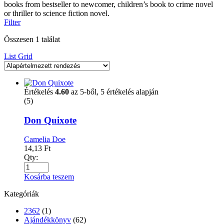
books from bestseller to newcomer, children’s book to crime novel
or thriller to science fiction novel.
Filter
Összesen 1 találat
List
Grid
Értékelés
4.60
az 5-ből,
5
értékelés alapján
(5)
Don Quixote
Camelia Doe
14,13
Ft
Qty:
Kosárba teszem
Kategóriák
2362
(1)
Ajándékkönyv
(62)