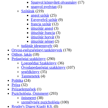
Spanyol könnyített olvasmány
(17)
spanyol nyelvtan
(1)
Szótárak
(219)
angol szótár
(25)
Egynyelvű szótár
(9)
francia szótár
(12)
útiszótár angol
(3)
útiszótár francia
(3)
útiszótár horvát
(3)
útiszótár német
(2)
tudástár idegennyelv
(4)
Orvosi-egészségügyi tankönyvek
(178)
Otthon, lakás
(18)
Pedagógiai szakkönyv
(290)
Logopédiai Szakkönyv
(36)
Óvodapedagógiai szakkönyv
(107)
segédkönyv
(35)
Tanmenetek
(4)
Politika
(24)
Próza
(32)
Prózaelemzések
(1)
Pszichológia, Önismeret
(293)
önismeret
(38)
személyiség pszichológia
(100)
Reader's Digest Kiadó Kft.
(0)