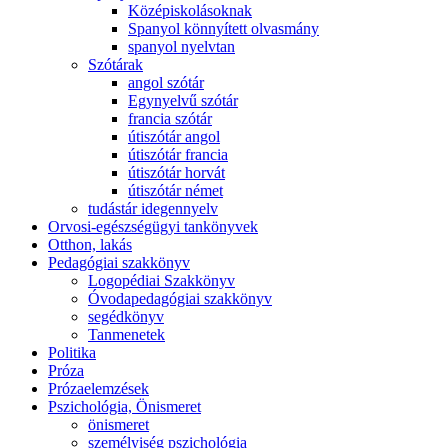
Középiskolásoknak
Spanyol könnyített olvasmány
spanyol nyelvtan
Szótárak
angol szótár
Egynyelvű szótár
francia szótár
útiszótár angol
útiszótár francia
útiszótár horvát
útiszótár német
tudástár idegennyelv
Orvosi-egészségügyi tankönyvek
Otthon, lakás
Pedagógiai szakkönyv
Logopédiai Szakkönyv
Óvodapedagógiai szakkönyv
segédkönyv
Tanmenetek
Politika
Próza
Prózaelemzések
Pszichológia, Önismeret
önismeret
személyiség pszichológia