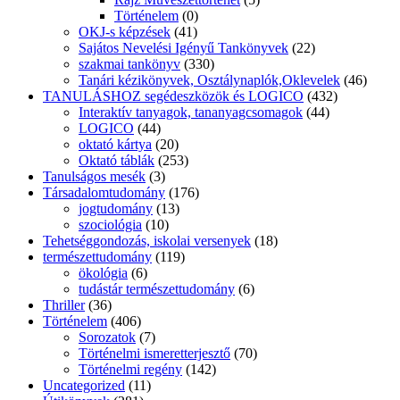
Történelem
(0)
OKJ-s képzések
(41)
Sajátos Nevelési Igényű Tankönyvek
(22)
szakmai tankönyv
(330)
Tanári kézikönyvek, Osztálynaplók,Oklevelek
(46)
TANULÁSHOZ segédeszközök és LOGICO
(432)
Interaktív tanyagok, tananyagcsomagok
(44)
LOGICO
(44)
oktató kártya
(20)
Oktató táblák
(253)
Tanulságos mesék
(3)
Társadalomtudomány
(176)
jogtudomány
(13)
szociológia
(10)
Tehetséggondozás, iskolai versenyek
(18)
természettudomány
(119)
ökológia
(6)
tudástár természettudomány
(6)
Thriller
(36)
Történelem
(406)
Sorozatok
(7)
Történelmi ismeretterjesztő
(70)
Történelmi regény
(142)
Uncategorized
(11)