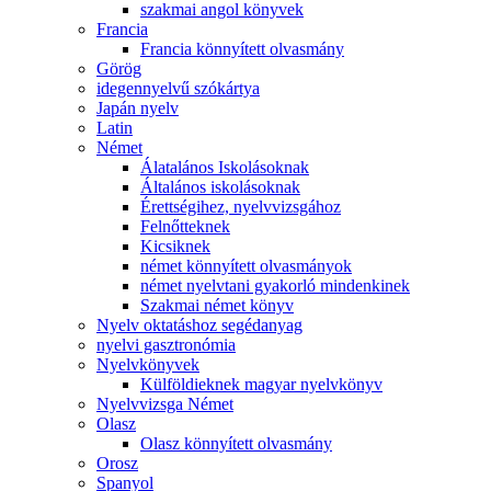
szakmai angol könyvek
Francia
Francia könnyített olvasmány
Görög
idegennyelvű szókártya
Japán nyelv
Latin
Német
Álatalános Iskolásoknak
Általános iskolásoknak
Érettségihez, nyelvvizsgához
Felnőtteknek
Kicsiknek
német könnyített olvasmányok
német nyelvtani gyakorló mindenkinek
Szakmai német könyv
Nyelv oktatáshoz segédanyag
nyelvi gasztronómia
Nyelvkönyvek
Külföldieknek magyar nyelvkönyv
Nyelvvizsga Német
Olasz
Olasz könnyített olvasmány
Orosz
Spanyol