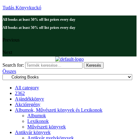
Tudás Könyvkuckó
All books at least 50% off list prices every day
All books at least 50% off list prices every day
Previous
Next
Search for:
Keresés
Összes
All category
2362
Ajándékkönyv
Akcióregény
Albumok, Művészeti könyvek és Lexikonok
Albumok
Lexikonok
Művészeti könyvek
Antikvár könyvek
Antikvár nyelvkönyvek