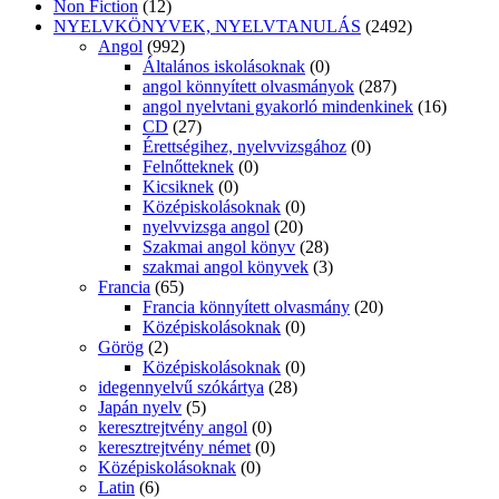
Non Fiction
(12)
NYELVKÖNYVEK, NYELVTANULÁS
(2492)
Angol
(992)
Általános iskolásoknak
(0)
angol könnyített olvasmányok
(287)
angol nyelvtani gyakorló mindenkinek
(16)
CD
(27)
Érettségihez, nyelvvizsgához
(0)
Felnőtteknek
(0)
Kicsiknek
(0)
Középiskolásoknak
(0)
nyelvvizsga angol
(20)
Szakmai angol könyv
(28)
szakmai angol könyvek
(3)
Francia
(65)
Francia könnyített olvasmány
(20)
Középiskolásoknak
(0)
Görög
(2)
Középiskolásoknak
(0)
idegennyelvű szókártya
(28)
Japán nyelv
(5)
keresztrejtvény angol
(0)
keresztrejtvény német
(0)
Középiskolásoknak
(0)
Latin
(6)