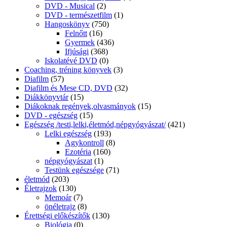
DVD - Musical
(2)
DVD - természetfilm
(1)
Hangoskönyv
(750)
Felnőtt
(16)
Gyermek
(436)
Ifjúsági
(368)
Iskolatévé DVD
(0)
Coaching, tréning könyvek
(3)
Diafilm
(57)
Diafilm és Mese CD, DVD
(32)
Diákkönyvtár
(15)
Diákoknak regények,olvasmányok
(15)
DVD - egészség
(15)
Egészség /testi,lelki,életmód,népgyógyászat/
(421)
Lelki egészség
(193)
Agykontroll
(8)
Ezotéria
(160)
népgyógyászat
(1)
Testünk egészsége
(71)
életmód
(203)
Életrajzok
(130)
Memoár
(7)
önéletrajz
(8)
Érettségi előkészítők
(130)
Biológia
(0)