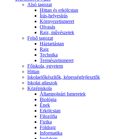
Alsó tagozat
Hittan és erkölcstan
Írás-helyesírás
Környezetismeret
Olvasás
Rajz, művészetek
Felső tagozat
Háztartástan
Rajz
Technika
Természetismeret
Főiskola, egyetem
Hittan
Iskolaelőkészítők, képességfejlesztők
Iskolai atlaszok
Középiskola
Állampolgári Ismeretek
Biológia
Ének
Erkölcstan
Filozófia
Fizika
Földrajz
Informatika
Irodalom