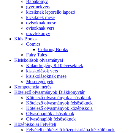
Babakönyv
gyermekvers
kicsiknek leporello,lapozó
kicsiknek mese
ovisoknak mese
ovisoknak vers
puzzlekönyv
Kids Books
Comics
Coloring Books
Fairy Tales
Kisiskolások olvasmányai
Kalandregény 8-10 éveseknek
kisiskolások vers
kisiskolásoknak mese
Meseregények
Kompetencia mérés
Kötelező olvasmányok-Diákkönyvtár
Kötelező olvasmányok alsósoknak
Kötelező olvasmányok felsősöknek
Kötelező olvasmányok középiskola
Olvasónaplók alsósoknak
Olvasónaplók felsősöknek
Középiskolai Felvételi
Felvételi előkészítő középiskolába készülöknek