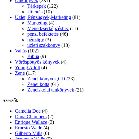
Útikönyvek
(281)
Térképek
(122)
Útleírás
(10)
Üzlet, Pénzügyek,Marketing
(81)
Marketing
(4)
Menedzserképzéshez
(11)
pénz, befektetés
(46)
pénzügy
(3)
üzleti szakkönyv
(18)
Vallás
(102)
Biblia
(9)
Vöröspöttyös könyvek
(4)
Young Adult
(4)
Zene
(117)
Zenei könyvek,CD
(23)
Zenei kotta
(61)
Zeneiskolai tankönyvek
(21)
Szerzők
Camelia Doe
(4)
Dana Chambers
(2)
Enrique Wallace
(3)
Ernesto Wade
(4)
Gilberto Mills
(0)
Jeannette Walls
(0)