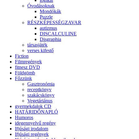
logikai
Óvodásoknak
Mondókák
Puzzle
RÉSZKÉPESSÉGZAVAR
autizmus
DISCALCULINE
Disgraphia
társasjáték
verses kifestő
Fiction
Filmregények
fitnesz DVD
Földgömb
Főzzünk
Gasztronómia
receptkönyv
szakácskönyv
Vegetáriánus
gyermekdalok CD
HATÁRIDŐNAPLÓ
Humoros
idegennyelvű regény
Ifjúsági irodalom
Ifjúsági regények