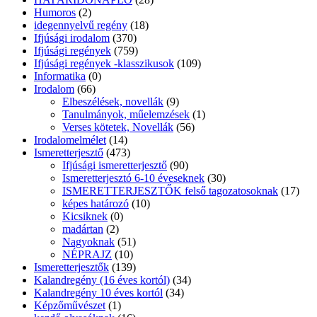
Humoros
(2)
idegennyelvű regény
(18)
Ifjúsági irodalom
(370)
Ifjúsági regények
(759)
Ifjúsági regények -klasszikusok
(109)
Informatika
(0)
Irodalom
(66)
Elbeszélések, novellák
(9)
Tanulmányok, műelemzések
(1)
Verses kötetek, Novellák
(56)
Irodalomelmélet
(14)
Ismeretterjesztő
(473)
Ifjúsági ismeretterjesztő
(90)
Ismeretterjesztó 6-10 éveseknek
(30)
ISMERETTERJESZTŐK felső tagozatosoknak
(17)
képes határozó
(10)
Kicsiknek
(0)
madártan
(2)
Nagyoknak
(51)
NÉPRAJZ
(10)
Ismeretterjesztők
(139)
Kalandregény (16 éves kortól)
(34)
Kalandregény 10 éves kortól
(34)
Képzőművészet
(1)