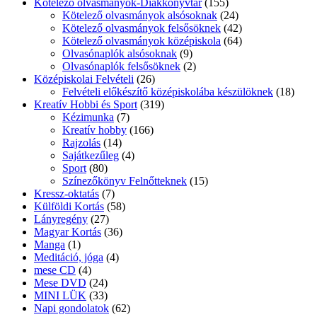
Kötelező olvasmányok-Diákkönyvtár
(155)
Kötelező olvasmányok alsósoknak
(24)
Kötelező olvasmányok felsősöknek
(42)
Kötelező olvasmányok középiskola
(64)
Olvasónaplók alsósoknak
(9)
Olvasónaplók felsősöknek
(2)
Középiskolai Felvételi
(26)
Felvételi előkészítő középiskolába készülöknek
(18)
Kreatív Hobbi és Sport
(319)
Kézimunka
(7)
Kreatív hobby
(166)
Rajzolás
(14)
Sajátkezűleg
(4)
Sport
(80)
Színezőkönyv Felnőtteknek
(15)
Kressz-oktatás
(7)
Külföldi Kortás
(58)
Lányregény
(27)
Magyar Kortás
(36)
Manga
(1)
Meditáció, jóga
(4)
mese CD
(4)
Mese DVD
(24)
MINI LÜK
(33)
Napi gondolatok
(62)