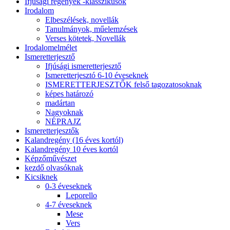
Ifjúsági regények -klasszikusok
Irodalom
Elbeszélések, novellák
Tanulmányok, műelemzések
Verses kötetek, Novellák
Irodalomelmélet
Ismeretterjesztő
Ifjúsági ismeretterjesztő
Ismeretterjesztó 6-10 éveseknek
ISMERETTERJESZTŐK felső tagozatosoknak
képes határozó
madártan
Nagyoknak
NÉPRAJZ
Ismeretterjesztők
Kalandregény (16 éves kortól)
Kalandregény 10 éves kortól
Képzőművészet
kezdő olvasóknak
Kicsiknek
0-3 éveseknek
Leporello
4-7 éveseknek
Mese
Vers