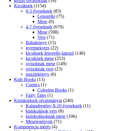
kezdő olvasóknak
(16)
Kicsiknek
(1154)
0-3 éveseknek
(83)
Leporello
(75)
Mese
(0)
4-7 éveseknek
(670)
Mese
(598)
Vers
(71)
Babakönyv
(15)
gyermekvers
(22)
kicsiknek leporello,lapozó
(146)
kicsiknek mese
(253)
ovisoknak mese
(149)
ovisoknak vers
(23)
puzzlekönyv
(6)
Kids Books
(13)
Comics
(1)
Coloring Books
(1)
Fairy Tales
(1)
Kisiskolások olvasmányai
(240)
Kalandregény 8-10 éveseknek
(11)
kisiskolások vers
(8)
kisiskolásoknak mese
(106)
Meseregények
(71)
Kompetencia mérés
(4)