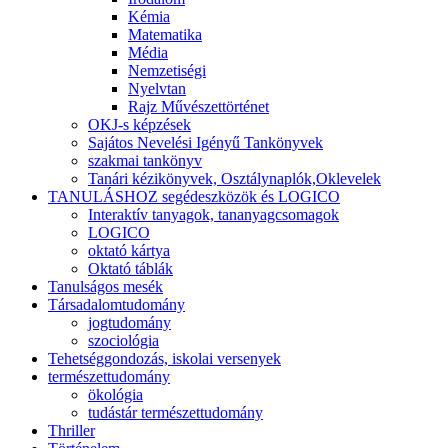
Kémia
Matematika
Média
Nemzetiségi
Nyelvtan
Rajz Művészettörténet
OKJ-s képzések
Sajátos Nevelési Igényű Tankönyvek
szakmai tankönyv
Tanári kézikönyvek, Osztálynaplók,Oklevelek
TANULÁSHOZ segédeszközök és LOGICO
Interaktív tanyagok, tananyagcsomagok
LOGICO
oktató kártya
Oktató táblák
Tanulságos mesék
Társadalomtudomány
jogtudomány
szociológia
Tehetséggondozás, iskolai versenyek
természettudomány
ökológia
tudástár természettudomány
Thriller