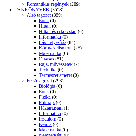
Romantikus regények
(289)
TANKÖNYVEK
(3558)
Alsó tagozat
(389)
Ének
(0)
Hittan
(0)
Hittan és erkölcstan
(6)
Informatika
(0)
Írás-helyesírás
(84)
Környezetismeret
(25)
Matematika
(0)
Olvasás
(81)
Rajz, művészetek
(7)
Technika
(0)
Természetismeret
(0)
Felső tagozat
(293)
Biológia
(0)
Ének
(0)
Fizika
(0)
Földrajz
(0)
Háztartástan
(1)
Informatika
(0)
Irodalom
(0)
Kémia
(0)
Matematika
(0)
Nemzetiségi
(0)