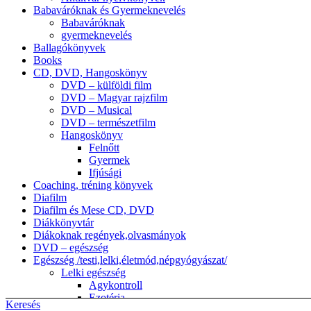
Babaváróknak és Gyermeknevelés
Babaváróknak
gyermeknevelés
Ballagókönyvek
Books
CD, DVD, Hangoskönyv
DVD – külföldi film
DVD – Magyar rajzfilm
DVD – Musical
DVD – természetfilm
Hangoskönyv
Felnőtt
Gyermek
Ifjúsági
Coaching, tréning könyvek
Diafilm
Diafilm és Mese CD, DVD
Diákkönyvtár
Diákoknak regények,olvasmányok
DVD – egészség
Egészség /testi,lelki,életmód,népgyógyászat/
Lelki egészség
Agykontroll
Ezotéria
Keresés
népgyógyászat