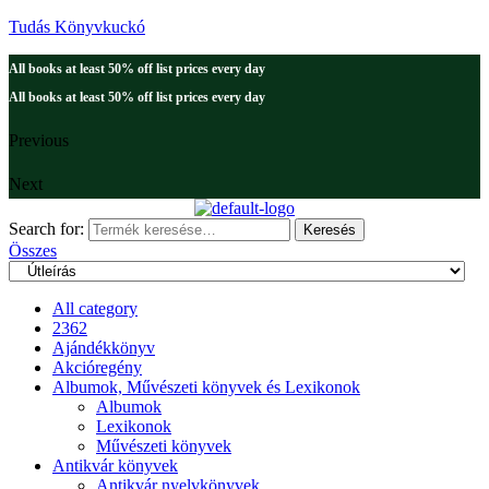
Tudás Könyvkuckó
All books at least 50% off list prices every day
All books at least 50% off list prices every day
Previous
Next
Search for:
Keresés
Összes
All category
2362
Ajándékkönyv
Akcióregény
Albumok, Művészeti könyvek és Lexikonok
Albumok
Lexikonok
Művészeti könyvek
Antikvár könyvek
Antikvár nyelvkönyvek