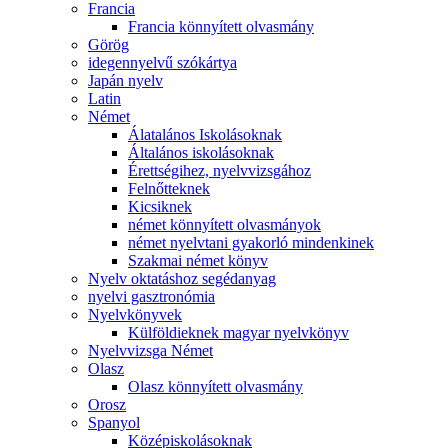
Francia
Francia könnyített olvasmány
Görög
idegennyelvű szókártya
Japán nyelv
Latin
Német
Álatalános Iskolásoknak
Általános iskolásoknak
Érettségihez, nyelvvizsgához
Felnőtteknek
Kicsiknek
német könnyített olvasmányok
német nyelvtani gyakorló mindenkinek
Szakmai német könyv
Nyelv oktatáshoz segédanyag
nyelvi gasztronómia
Nyelvkönyvek
Külföldieknek magyar nyelvkönyv
Nyelvvizsga Német
Olasz
Olasz könnyített olvasmány
Orosz
Spanyol
Középiskolásoknak