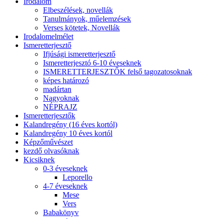
Irodalom
Elbeszélések, novellák
Tanulmányok, műelemzések
Verses kötetek, Novellák
Irodalomelmélet
Ismeretterjesztő
Ifjúsági ismeretterjesztő
Ismeretterjesztó 6-10 éveseknek
ISMERETTERJESZTŐK felső tagozatosoknak
képes határozó
madártan
Nagyoknak
NÉPRAJZ
Ismeretterjesztők
Kalandregény (16 éves kortól)
Kalandregény 10 éves kortól
Képzőművészet
kezdő olvasóknak
Kicsiknek
0-3 éveseknek
Leporello
4-7 éveseknek
Mese
Vers
Babakönyv