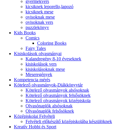
gyermekvers
kicsiknek leporello,lapozó
kicsiknek mese
ovisoknak mese
ovisoknak vers
puzzlekönyv
Kids Books
Comics
Coloring Books
Fairy Tales
Kisiskolások olvasmányai
Kalandregény 8-10 éveseknek
kisiskolások vers
kisiskolásoknak mese
Meseregények
Kompetencia mérés
Kötelező olvasmányok-Diákkönyvtár
Kötelező olvasmányok alsósoknak
Kötelező olvasmányok felsősöknek
Kötelező olvasmányok középiskola
Olvasónaplók alsósoknak
Olvasónaplók felsősöknek
Középiskolai Felvételi
Felvételi előkészítő középiskolába készülöknek
Kreatív Hobbi és Sport