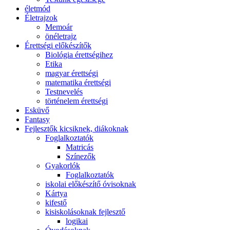
életmód
Életrajzok
Memoár
önéletrajz
Érettségi előkészítők
Biológia érettségihez
Etika
magyar érettségi
matematika érettségi
Testnevelés
történelem érettségi
Esküvő
Fantasy
Fejlesztők kicsiknek, diákoknak
Foglalkoztatók
Matricás
Színezők
Gyakorlók
Foglalkoztatók
iskolai előkészítő óvisoknak
Kártya
kifestő
kisiskolásoknak fejlesztő
logikai