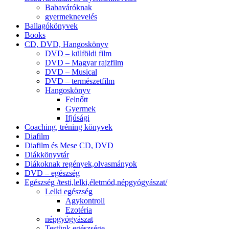
Babaváróknak
gyermeknevelés
Ballagókönyvek
Books
CD, DVD, Hangoskönyv
DVD – külföldi film
DVD – Magyar rajzfilm
DVD – Musical
DVD – természetfilm
Hangoskönyv
Felnőtt
Gyermek
Ifjúsági
Coaching, tréning könyvek
Diafilm
Diafilm és Mese CD, DVD
Diákkönyvtár
Diákoknak regények,olvasmányok
DVD – egészség
Egészség /testi,lelki,életmód,népgyógyászat/
Lelki egészség
Agykontroll
Ezotéria
népgyógyászat
Testünk egészsége