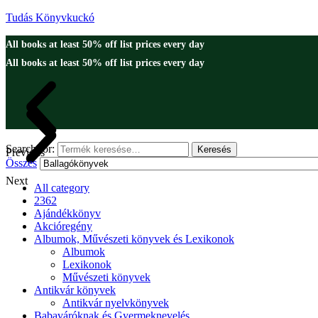
Tudás Könyvkuckó
All books at least 50% off list prices every day
All books at least 50% off list prices every day
Search for:
Keresés
Previous
Összes
Next
All category
2362
Ajándékkönyv
Akcióregény
Albumok, Művészeti könyvek és Lexikonok
Albumok
Lexikonok
Művészeti könyvek
Antikvár könyvek
Antikvár nyelvkönyvek
Babaváróknak és Gyermeknevelés