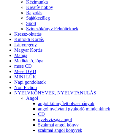
Kézimunka
Kreatív hobby
Rajzolás
Sajátkezűleg
Sport
Színezőkönyv Felnőtteknek
Kressz-oktatás
Külföldi Kortás
Lányregény
Magyar Kortás
Manga
Meditáció, jóga
mese CD
Mese DVD
MINI LÜK
Napi gondolatok
Non Fiction
NYELVKÖNYVEK, NYELVTANULÁS
Angol
angol könnyített olvasmányok
angol nyelvtani gyakorló mindenkinek
CD
nyelvvizsga angol
Szakmai angol könyv
szakmai angol könyvek