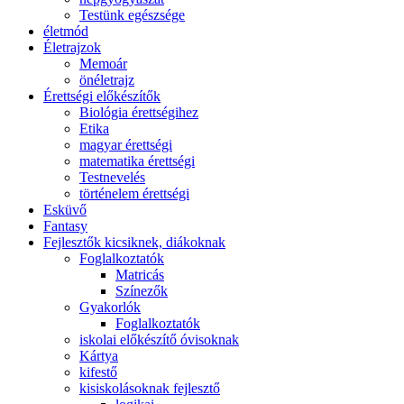
Testünk egészsége
életmód
Életrajzok
Memoár
önéletrajz
Érettségi előkészítők
Biológia érettségihez
Etika
magyar érettségi
matematika érettségi
Testnevelés
történelem érettségi
Esküvő
Fantasy
Fejlesztők kicsiknek, diákoknak
Foglalkoztatók
Matricás
Színezők
Gyakorlók
Foglalkoztatók
iskolai előkészítő óvisoknak
Kártya
kifestő
kisiskolásoknak fejlesztő