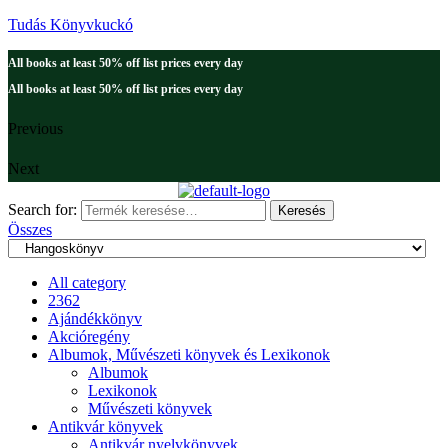
Tudás Könyvkuckó
All books at least 50% off list prices every day
All books at least 50% off list prices every day
Previous
Next
Search for:
Keresés
Összes
All category
2362
Ajándékkönyv
Akcióregény
Albumok, Művészeti könyvek és Lexikonok
Albumok
Lexikonok
Művészeti könyvek
Antikvár könyvek
Antikvár nyelvkönyvek