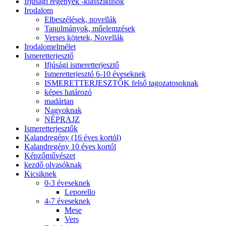
Ifjúsági regények -klasszikusok
Irodalom
Elbeszélések, novellák
Tanulmányok, műelemzések
Verses kötetek, Novellák
Irodalomelmélet
Ismeretterjesztő
Ifjúsági ismeretterjesztő
Ismeretterjesztó 6-10 éveseknek
ISMERETTERJESZTŐK felső tagozatosoknak
képes határozó
madártan
Nagyoknak
NÉPRAJZ
Ismeretterjesztők
Kalandregény (16 éves kortól)
Kalandregény 10 éves kortól
Képzőművészet
kezdő olvasóknak
Kicsiknek
0-3 éveseknek
Leporello
4-7 éveseknek
Mese
Vers