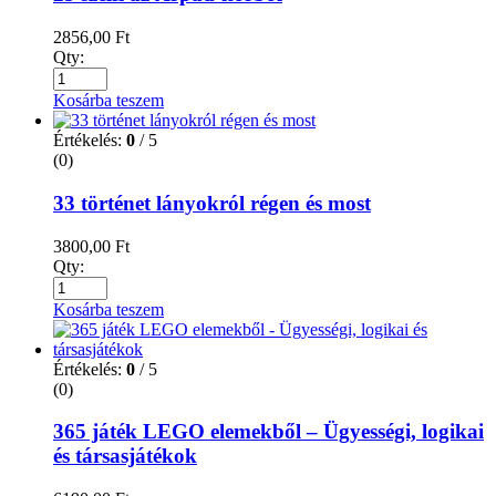
2856,00
Ft
Qty:
Kosárba teszem
Értékelés:
0
/ 5
(0)
33 történet lányokról régen és most
3800,00
Ft
Qty:
Kosárba teszem
Értékelés:
0
/ 5
(0)
365 játék LEGO elemekből – Ügyességi, logikai
és társasjátékok