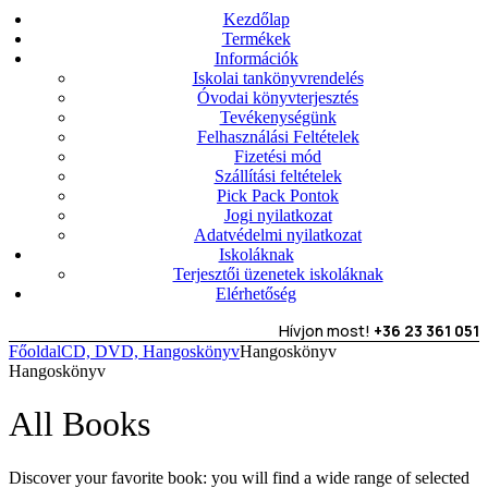
Kezdőlap
Termékek
Információk
Iskolai tankönyvrendelés
Óvodai könyvterjesztés
Tevékenységünk
Felhasználási Feltételek
Fizetési mód
Szállítási feltételek
Pick Pack Pontok
Jogi nyilatkozat
Adatvédelmi nyilatkozat
Iskoláknak
Terjesztői üzenetek iskoláknak
Elérhetőség
Hívjon most!
+36 23 361 051
Főoldal
CD, DVD, Hangoskönyv
Hangoskönyv
Hangoskönyv
All Books
Discover your favorite book: you will find a wide range of selected