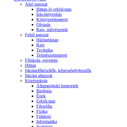
Alsó tagozat
Hittan és erkölcstan
Írás-helyesírás
Környezetismeret
Olvasás
Rajz, művészetek
Felső tagozat
Háztartástan
Rajz
Technika
Természetismeret
Főiskola, egyetem
Hittan
Iskolaelőkészítők, képességfejlesztők
Iskolai atlaszok
Középiskola
Állampolgári Ismeretek
Biológia
Ének
Erkölcstan
Filozófia
Fizika
Földrajz
Informatika
Irodalom