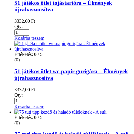
51 játékos ötlet tojástartóra – Élmények
újrahasznosítva
3332,00
Ft
Qty:
Kosárba teszem
Értékelés:
0
/ 5
(0)
51 játékos ötlet wc-papír gurigára – Élmények
újrahasznosítva
3332,00
Ft
Qty:
Kosárba teszem
Értékelés:
0
/ 5
(0)