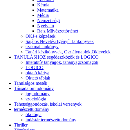
Kémia
Matematika
Média
Nemzetiségi
Nyelvtan
Rajz Művészettörténet
OKJ-s képzések
Sajátos Nevelési Igényű Tankönyvek
szakmai tankönyv
Tanári kézikönyvek, Osztálynaplók,Oklevelek
TANULÁSHOZ segédeszközök és LOGICO
Interaktív tanyagok, tananyagcsomagok
LOGICO
oktató kártya
Oktató táblák
Tanulságos mesék
Társadalomtudomány
jogtudomány
szociológia
Tehetséggondozás, iskolai versenyek
természettudomány
ökológia
tudástár természettudomány
Thriller