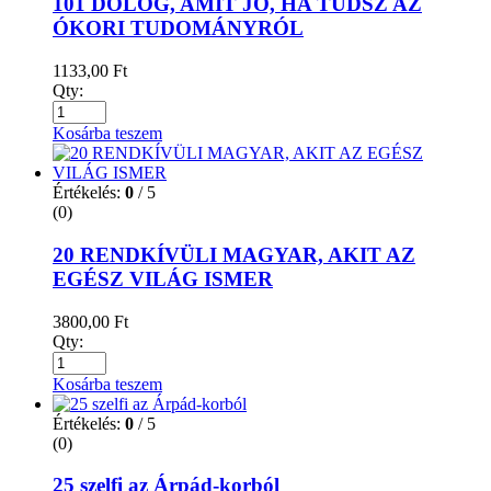
101 DOLOG, AMIT JÓ, HA TUDSZ AZ
ÓKORI TUDOMÁNYRÓL
1133,00
Ft
Qty:
Kosárba teszem
Értékelés:
0
/ 5
(0)
20 RENDKÍVÜLI MAGYAR, AKIT AZ
EGÉSZ VILÁG ISMER
3800,00
Ft
Qty:
Kosárba teszem
Értékelés:
0
/ 5
(0)
25 szelfi az Árpád-korból