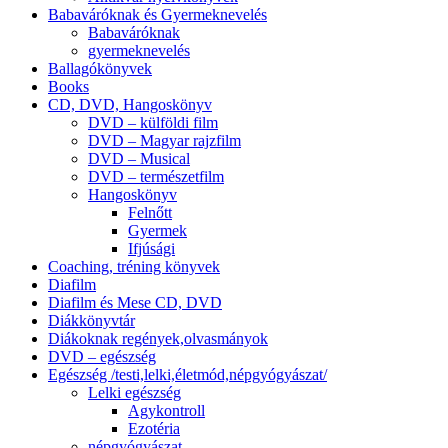
Babaváróknak és Gyermeknevelés
Babaváróknak
gyermeknevelés
Ballagókönyvek
Books
CD, DVD, Hangoskönyv
DVD – külföldi film
DVD – Magyar rajzfilm
DVD – Musical
DVD – természetfilm
Hangoskönyv
Felnőtt
Gyermek
Ifjúsági
Coaching, tréning könyvek
Diafilm
Diafilm és Mese CD, DVD
Diákkönyvtár
Diákoknak regények,olvasmányok
DVD – egészség
Egészség /testi,lelki,életmód,népgyógyászat/
Lelki egészség
Agykontroll
Ezotéria
népgyógyászat