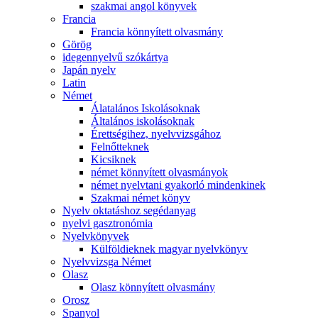
szakmai angol könyvek
Francia
Francia könnyített olvasmány
Görög
idegennyelvű szókártya
Japán nyelv
Latin
Német
Álatalános Iskolásoknak
Általános iskolásoknak
Érettségihez, nyelvvizsgához
Felnőtteknek
Kicsiknek
német könnyített olvasmányok
német nyelvtani gyakorló mindenkinek
Szakmai német könyv
Nyelv oktatáshoz segédanyag
nyelvi gasztronómia
Nyelvkönyvek
Külföldieknek magyar nyelvkönyv
Nyelvvizsga Német
Olasz
Olasz könnyített olvasmány
Orosz
Spanyol