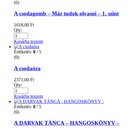
(0)
A csodagomb – Már tudok olvasni – 1. szint
1618,00
Ft
Qty:
Kosárba teszem
Értékelés:
0
/ 5
(0)
A csodaóra
2371,00
Ft
Qty:
Kosárba teszem
Értékelés:
0
/ 5
(0)
A DARVAK TÁNCA – HANGOSKÖNYV –