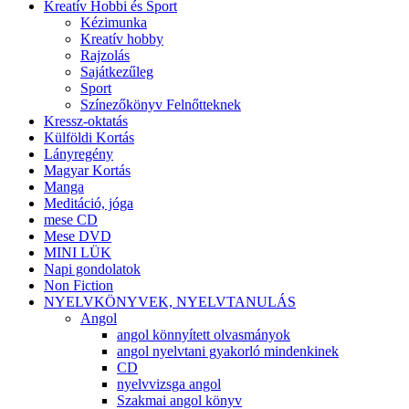
Kreatív Hobbi és Sport
Kézimunka
Kreatív hobby
Rajzolás
Sajátkezűleg
Sport
Színezőkönyv Felnőtteknek
Kressz-oktatás
Külföldi Kortás
Lányregény
Magyar Kortás
Manga
Meditáció, jóga
mese CD
Mese DVD
MINI LÜK
Napi gondolatok
Non Fiction
NYELVKÖNYVEK, NYELVTANULÁS
Angol
angol könnyített olvasmányok
angol nyelvtani gyakorló mindenkinek
CD
nyelvvizsga angol
Szakmai angol könyv