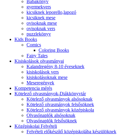
Babakönyv
gyermekvers
kicsiknek leporello,lapozó
kicsiknek mese
ovisoknak mese
ovisoknak vers
puzzlekönyv
Kids Books
Comics
Coloring Books
Fairy Tales
Kisiskolások olvasmányai
Kalandregény 8-10 éveseknek
kisiskolások vers
kisiskolásoknak mese
Meseregények
Kompetencia mérés
Kötelező olvasmányok-Diákkönyvtár
Kötelező olvasmányok alsósoknak
Kötelező olvasmányok felsősöknek
Kötelező olvasmányok középiskola
Olvasónaplók alsósoknak
Olvasónaplók felsősöknek
Középiskolai Felvételi
Felvételi előkészítő középiskolába készülöknek