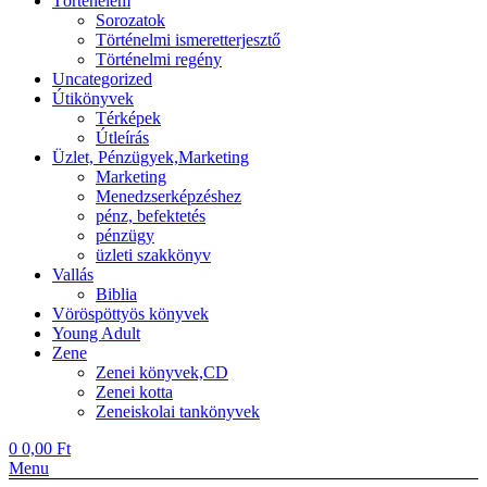
Történelem
Sorozatok
Történelmi ismeretterjesztő
Történelmi regény
Uncategorized
Útikönyvek
Térképek
Útleírás
Üzlet, Pénzügyek,Marketing
Marketing
Menedzserképzéshez
pénz, befektetés
pénzügy
üzleti szakkönyv
Vallás
Biblia
Vöröspöttyös könyvek
Young Adult
Zene
Zenei könyvek,CD
Zenei kotta
Zeneiskolai tankönyvek
0
0,00
Ft
Menu