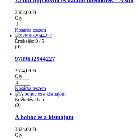
75 tuti tipp kezdő és haladó túlélőknek – A suli
2562,00
Ft
Qty:
Kosárba teszem
Értékelés:
0
/ 5
(0)
9789632944227
3514,00
Ft
Qty:
Kosárba teszem
Értékelés:
0
/ 5
(0)
A bohóc és a kismajom
3324,00
Ft
Qty: