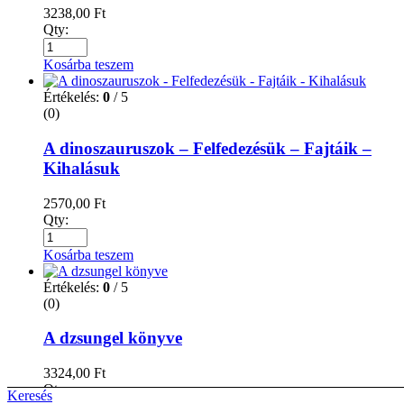
3238,00
Ft
Qty:
Kosárba teszem
Értékelés:
0
/ 5
(0)
A dinoszauruszok – Felfedezésük – Fajtáik –
Kihalásuk
2570,00
Ft
Qty:
Kosárba teszem
Értékelés:
0
/ 5
(0)
A dzsungel könyve
3324,00
Ft
Qty:
Keresés