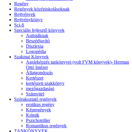
Regény
Regények középiskolásoknak
Rejtvények
Rejtvénykönyv
Sci-fi
Speciális fejlesztő könyvek
Autistáknak
Beszédjavító
Diszlexia
Logopédia
Szakmai Könyvek
Agrárképzés tankönyvei (volt FVM könyvek)- Herman
Ottó Intézet
Állatgondozás
Kertészet
kertészeti szakkönyv
mezőgazdasági
Számvitel
Szórakoztató regények
erotikus regény
Képregények
Krimik
Pszichotriller
Romantikus regények
TANKÖNYVEK