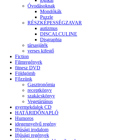
logikai
Óvodásoknak
Mondókák
Puzzle
RÉSZKÉPESSÉGZAVAR
autizmus
DISCALCULINE
Disgraphia
társasjáték
verses kifestő
Fiction
Filmregények
fitnesz DVD
Földgömb
Főzzünk
Gasztronómia
receptkönyv
szakácskönyv
Vegetáriánus
gyermekdalok CD
HATÁRIDŐNAPLÓ
Humoros
idegennyelvű regény
Ifjúsági irodalom
Ifjúsági regények