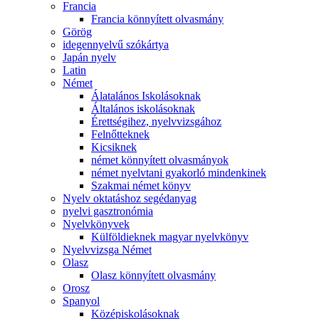
Francia
Francia könnyített olvasmány
Görög
idegennyelvű szókártya
Japán nyelv
Latin
Német
Álatalános Iskolásoknak
Általános iskolásoknak
Érettségihez, nyelvvizsgához
Felnőtteknek
Kicsiknek
német könnyített olvasmányok
német nyelvtani gyakorló mindenkinek
Szakmai német könyv
Nyelv oktatáshoz segédanyag
nyelvi gasztronómia
Nyelvkönyvek
Külföldieknek magyar nyelvkönyv
Nyelvvizsga Német
Olasz
Olasz könnyített olvasmány
Orosz
Spanyol
Középiskolásoknak