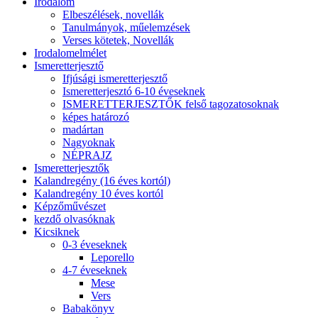
Irodalom
Elbeszélések, novellák
Tanulmányok, műelemzések
Verses kötetek, Novellák
Irodalomelmélet
Ismeretterjesztő
Ifjúsági ismeretterjesztő
Ismeretterjesztó 6-10 éveseknek
ISMERETTERJESZTŐK felső tagozatosoknak
képes határozó
madártan
Nagyoknak
NÉPRAJZ
Ismeretterjesztők
Kalandregény (16 éves kortól)
Kalandregény 10 éves kortól
Képzőművészet
kezdő olvasóknak
Kicsiknek
0-3 éveseknek
Leporello
4-7 éveseknek
Mese
Vers
Babakönyv