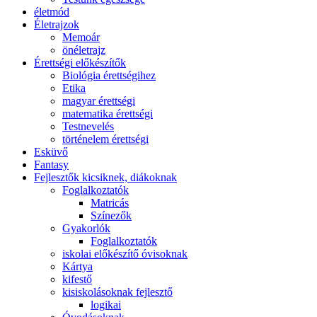
életmód
Életrajzok
Memoár
önéletrajz
Érettségi előkészítők
Biológia érettségihez
Etika
magyar érettségi
matematika érettségi
Testnevelés
történelem érettségi
Esküvő
Fantasy
Fejlesztők kicsiknek, diákoknak
Foglalkoztatók
Matricás
Színezők
Gyakorlók
Foglalkoztatók
iskolai előkészítő óvisoknak
Kártya
kifestő
kisiskolásoknak fejlesztő
logikai