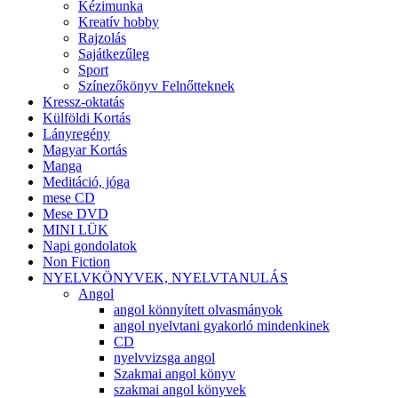
Kézimunka
Kreatív hobby
Rajzolás
Sajátkezűleg
Sport
Színezőkönyv Felnőtteknek
Kressz-oktatás
Külföldi Kortás
Lányregény
Magyar Kortás
Manga
Meditáció, jóga
mese CD
Mese DVD
MINI LÜK
Napi gondolatok
Non Fiction
NYELVKÖNYVEK, NYELVTANULÁS
Angol
angol könnyített olvasmányok
angol nyelvtani gyakorló mindenkinek
CD
nyelvvizsga angol
Szakmai angol könyv
szakmai angol könyvek