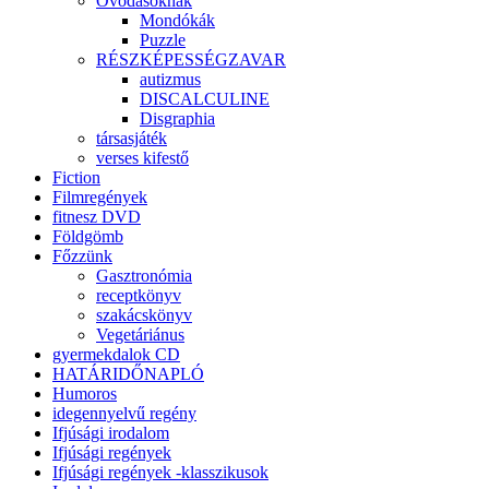
Óvodásoknak
Mondókák
Puzzle
RÉSZKÉPESSÉGZAVAR
autizmus
DISCALCULINE
Disgraphia
társasjáték
verses kifestő
Fiction
Filmregények
fitnesz DVD
Földgömb
Főzzünk
Gasztronómia
receptkönyv
szakácskönyv
Vegetáriánus
gyermekdalok CD
HATÁRIDŐNAPLÓ
Humoros
idegennyelvű regény
Ifjúsági irodalom
Ifjúsági regények
Ifjúsági regények -klasszikusok