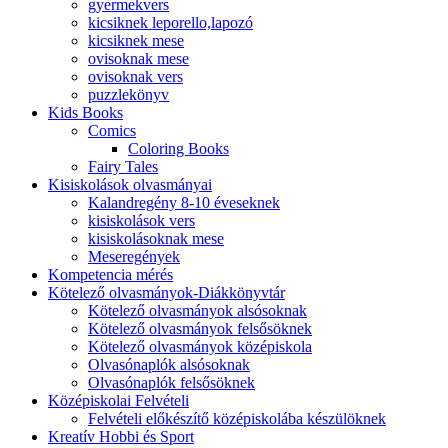
gyermekvers
kicsiknek leporello,lapozó
kicsiknek mese
ovisoknak mese
ovisoknak vers
puzzlekönyv
Kids Books
Comics
Coloring Books
Fairy Tales
Kisiskolások olvasmányai
Kalandregény 8-10 éveseknek
kisiskolások vers
kisiskolásoknak mese
Meseregények
Kompetencia mérés
Kötelező olvasmányok-Diákkönyvtár
Kötelező olvasmányok alsósoknak
Kötelező olvasmányok felsősöknek
Kötelező olvasmányok középiskola
Olvasónaplók alsósoknak
Olvasónaplók felsősöknek
Középiskolai Felvételi
Felvételi előkészítő középiskolába készülöknek
Kreatív Hobbi és Sport