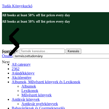
Tudás Könyvkuckó
All books at least 50% off list prices every day
All books at least 50% off list prices every day
Search for:
Keresés
Previous
Összes
Next
All category
2362
Ajándékkönyv
Akcióregény
Albumok, Művészeti könyvek és Lexikonok
Albumok
Lexikonok
Művészeti könyvek
Antikvár könyvek
Antikvár nyelvkönyvek
Babaváróknak és Gyermeknevelés