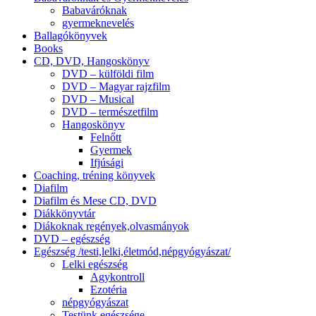
Babaváróknak
gyermeknevelés
Ballagókönyvek
Books
CD, DVD, Hangoskönyv
DVD – külföldi film
DVD – Magyar rajzfilm
DVD – Musical
DVD – természetfilm
Hangoskönyv
Felnőtt
Gyermek
Ifjúsági
Coaching, tréning könyvek
Diafilm
Diafilm és Mese CD, DVD
Diákkönyvtár
Diákoknak regények,olvasmányok
DVD – egészség
Egészség /testi,lelki,életmód,népgyógyászat/
Lelki egészség
Agykontroll
Ezotéria
népgyógyászat
Testünk egészsége