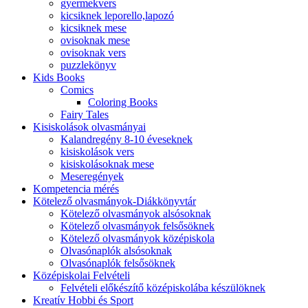
gyermekvers
kicsiknek leporello,lapozó
kicsiknek mese
ovisoknak mese
ovisoknak vers
puzzlekönyv
Kids Books
Comics
Coloring Books
Fairy Tales
Kisiskolások olvasmányai
Kalandregény 8-10 éveseknek
kisiskolások vers
kisiskolásoknak mese
Meseregények
Kompetencia mérés
Kötelező olvasmányok-Diákkönyvtár
Kötelező olvasmányok alsósoknak
Kötelező olvasmányok felsősöknek
Kötelező olvasmányok középiskola
Olvasónaplók alsósoknak
Olvasónaplók felsősöknek
Középiskolai Felvételi
Felvételi előkészítő középiskolába készülöknek
Kreatív Hobbi és Sport