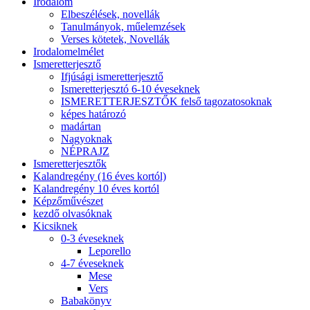
Irodalom
Elbeszélések, novellák
Tanulmányok, műelemzések
Verses kötetek, Novellák
Irodalomelmélet
Ismeretterjesztő
Ifjúsági ismeretterjesztő
Ismeretterjesztó 6-10 éveseknek
ISMERETTERJESZTŐK felső tagozatosoknak
képes határozó
madártan
Nagyoknak
NÉPRAJZ
Ismeretterjesztők
Kalandregény (16 éves kortól)
Kalandregény 10 éves kortól
Képzőművészet
kezdő olvasóknak
Kicsiknek
0-3 éveseknek
Leporello
4-7 éveseknek
Mese
Vers
Babakönyv