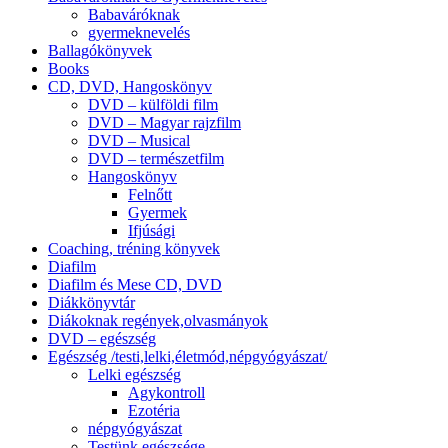
Babaváróknak
gyermeknevelés
Ballagókönyvek
Books
CD, DVD, Hangoskönyv
DVD – külföldi film
DVD – Magyar rajzfilm
DVD – Musical
DVD – természetfilm
Hangoskönyv
Felnőtt
Gyermek
Ifjúsági
Coaching, tréning könyvek
Diafilm
Diafilm és Mese CD, DVD
Diákkönyvtár
Diákoknak regények,olvasmányok
DVD – egészség
Egészség /testi,lelki,életmód,népgyógyászat/
Lelki egészség
Agykontroll
Ezotéria
népgyógyászat
Testünk egészsége