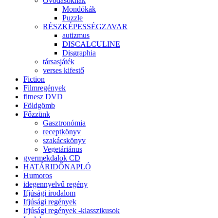
Óvodásoknak
Mondókák
Puzzle
RÉSZKÉPESSÉGZAVAR
autizmus
DISCALCULINE
Disgraphia
társasjáték
verses kifestő
Fiction
Filmregények
fitnesz DVD
Földgömb
Főzzünk
Gasztronómia
receptkönyv
szakácskönyv
Vegetáriánus
gyermekdalok CD
HATÁRIDŐNAPLÓ
Humoros
idegennyelvű regény
Ifjúsági irodalom
Ifjúsági regények
Ifjúsági regények -klasszikusok