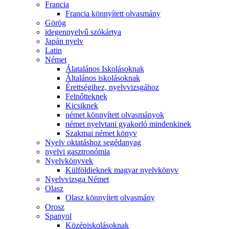
Francia
Francia könnyített olvasmány
Görög
idegennyelvű szókártya
Japán nyelv
Latin
Német
Álatalános Iskolásoknak
Általános iskolásoknak
Érettségihez, nyelvvizsgához
Felnőtteknek
Kicsiknek
német könnyített olvasmányok
német nyelvtani gyakorló mindenkinek
Szakmai német könyv
Nyelv oktatáshoz segédanyag
nyelvi gasztronómia
Nyelvkönyvek
Külföldieknek magyar nyelvkönyv
Nyelvvizsga Német
Olasz
Olasz könnyített olvasmány
Orosz
Spanyol
Középiskolásoknak