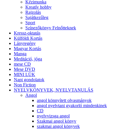
Kézimunka
Kreatív hobby
Rajzolás
Sajátkezűleg
Sport
Színezőkönyv Felnőtteknek
Kressz-oktatás
Külföldi Kortás
Lányregény
Magyar Kortás
Manga
Meditáció, jóga
mese CD
Mese DVD
MINI LÜK
Napi gondolatok
Non Fiction
NYELVKÖNYVEK, NYELVTANULÁS
Angol
angol könnyített olvasmányok
angol nyelvtani gyakorló mindenkinek
CD
nyelvvizsga angol
Szakmai angol könyv
szakmai angol könyvek