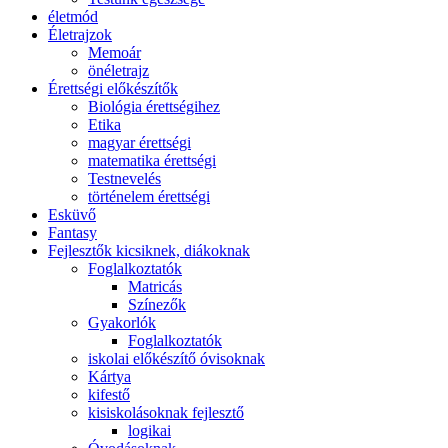
életmód
Életrajzok
Memoár
önéletrajz
Érettségi előkészítők
Biológia érettségihez
Etika
magyar érettségi
matematika érettségi
Testnevelés
történelem érettségi
Esküvő
Fantasy
Fejlesztők kicsiknek, diákoknak
Foglalkoztatók
Matricás
Színezők
Gyakorlók
Foglalkoztatók
iskolai előkészítő óvisoknak
Kártya
kifestő
kisiskolásoknak fejlesztő
logikai