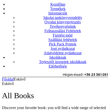
Kezdőlap
Termékek
Információk
Iskolai tankönyvrendelés
Óvodai könyvterjesztés
Tevékenységünk
Felhasználási Feltételek
Fizetési mód
Szállítási feltételek
Pick Pack Pontok
Jogi nyilatkozat
Adatvédelmi nyilatkozat
Iskoláknak
Terjesztői üzenetek iskoláknak
Elérhetőség
Hívjon most!
+36 23 361 051
Főoldal
Esküvő
Esküvő
All Books
Discover your favorite book: you will find a wide range of selected