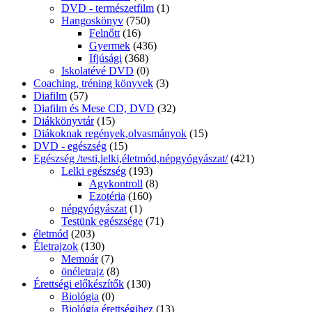
DVD - természetfilm
(1)
Hangoskönyv
(750)
Felnőtt
(16)
Gyermek
(436)
Ifjúsági
(368)
Iskolatévé DVD
(0)
Coaching, tréning könyvek
(3)
Diafilm
(57)
Diafilm és Mese CD, DVD
(32)
Diákkönyvtár
(15)
Diákoknak regények,olvasmányok
(15)
DVD - egészség
(15)
Egészség /testi,lelki,életmód,népgyógyászat/
(421)
Lelki egészség
(193)
Agykontroll
(8)
Ezotéria
(160)
népgyógyászat
(1)
Testünk egészsége
(71)
életmód
(203)
Életrajzok
(130)
Memoár
(7)
önéletrajz
(8)
Érettségi előkészítők
(130)
Biológia
(0)
Biológia érettségihez
(13)