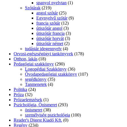
spanyol nyelvtan
(1)
Szótárak
(219)
angol szótár
(25)
Egynyelvű szótár
(9)
francia szótár
(12)
útiszótár angol
(3)
útiszótár francia
(3)
útiszótár horvát
(3)
útiszótár német
(2)
tudástár idegennyelv
(4)
Orvosi-egészségügyi tankönyvek
(178)
Otthon, lakás
(18)
Pedagógiai szakkönyv
(290)
Logopédiai Szakkönyv
(36)
Óvodapedagógiai szakkönyv
(107)
segédkönyv
(35)
Tanmenetek
(4)
Politika
(24)
Próza
(32)
Prózaelemzések
(1)
Pszichológia, Önismeret
(293)
önismeret
(38)
személyiség pszichológia
(100)
Reader's Digest Kiadó Kft.
(0)
Regény
(234)