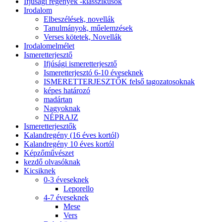
Ifjúsági regények -klasszikusok
Irodalom
Elbeszélések, novellák
Tanulmányok, műelemzések
Verses kötetek, Novellák
Irodalomelmélet
Ismeretterjesztő
Ifjúsági ismeretterjesztő
Ismeretterjesztó 6-10 éveseknek
ISMERETTERJESZTŐK felső tagozatosoknak
képes határozó
madártan
Nagyoknak
NÉPRAJZ
Ismeretterjesztők
Kalandregény (16 éves kortól)
Kalandregény 10 éves kortól
Képzőművészet
kezdő olvasóknak
Kicsiknek
0-3 éveseknek
Leporello
4-7 éveseknek
Mese
Vers