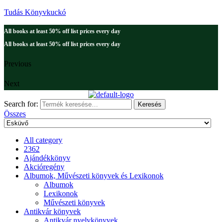
Tudás Könyvkuckó
All books at least 50% off list prices every day
All books at least 50% off list prices every day
Previous
Next
Search for:
Keresés
Összes
All category
2362
Ajándékkönyv
Akcióregény
Albumok, Művészeti könyvek és Lexikonok
Albumok
Lexikonok
Művészeti könyvek
Antikvár könyvek
Antikvár nyelvkönyvek