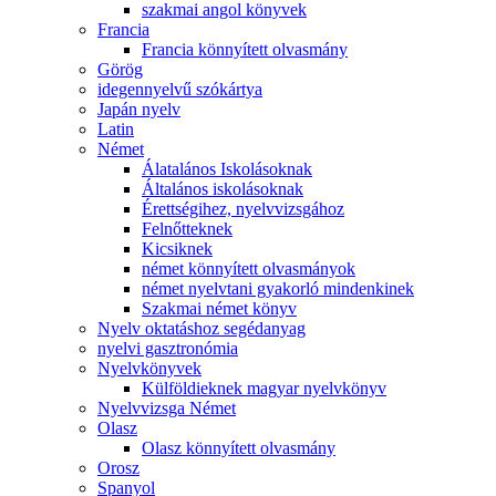
szakmai angol könyvek
Francia
Francia könnyített olvasmány
Görög
idegennyelvű szókártya
Japán nyelv
Latin
Német
Álatalános Iskolásoknak
Általános iskolásoknak
Érettségihez, nyelvvizsgához
Felnőtteknek
Kicsiknek
német könnyített olvasmányok
német nyelvtani gyakorló mindenkinek
Szakmai német könyv
Nyelv oktatáshoz segédanyag
nyelvi gasztronómia
Nyelvkönyvek
Külföldieknek magyar nyelvkönyv
Nyelvvizsga Német
Olasz
Olasz könnyített olvasmány
Orosz
Spanyol