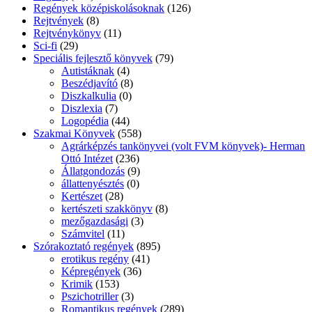
Regények középiskolásoknak
(126)
Rejtvények
(8)
Rejtvénykönyv
(11)
Sci-fi
(29)
Speciális fejlesztő könyvek
(79)
Autistáknak
(4)
Beszédjavító
(8)
Diszkalkulia
(0)
Diszlexia
(7)
Logopédia
(44)
Szakmai Könyvek
(558)
Agrárképzés tankönyvei (volt FVM könyvek)- Herman
Ottó Intézet
(236)
Állatgondozás
(9)
állattenyésztés
(0)
Kertészet
(28)
kertészeti szakkönyv
(8)
mezőgazdasági
(3)
Számvitel
(11)
Szórakoztató regények
(895)
erotikus regény
(41)
Képregények
(36)
Krimik
(153)
Pszichotriller
(3)
Romantikus regények
(289)