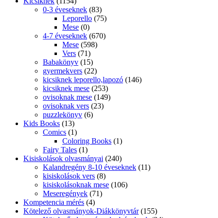
Kicsiknek
(1154)
0-3 éveseknek
(83)
Leporello
(75)
Mese
(0)
4-7 éveseknek
(670)
Mese
(598)
Vers
(71)
Babakönyv
(15)
gyermekvers
(22)
kicsiknek leporello,lapozó
(146)
kicsiknek mese
(253)
ovisoknak mese
(149)
ovisoknak vers
(23)
puzzlekönyv
(6)
Kids Books
(13)
Comics
(1)
Coloring Books
(1)
Fairy Tales
(1)
Kisiskolások olvasmányai
(240)
Kalandregény 8-10 éveseknek
(11)
kisiskolások vers
(8)
kisiskolásoknak mese
(106)
Meseregények
(71)
Kompetencia mérés
(4)
Kötelező olvasmányok-Diákkönyvtár
(155)