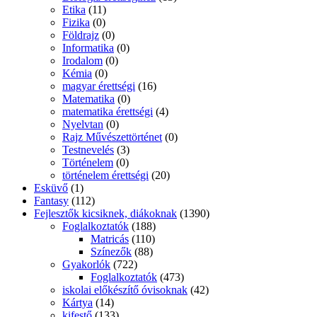
Etika
(11)
Fizika
(0)
Földrajz
(0)
Informatika
(0)
Irodalom
(0)
Kémia
(0)
magyar érettségi
(16)
Matematika
(0)
matematika érettségi
(4)
Nyelvtan
(0)
Rajz Művészettörténet
(0)
Testnevelés
(3)
Történelem
(0)
történelem érettségi
(20)
Esküvő
(1)
Fantasy
(112)
Fejlesztők kicsiknek, diákoknak
(1390)
Foglalkoztatók
(188)
Matricás
(110)
Színezők
(88)
Gyakorlók
(722)
Foglalkoztatók
(473)
iskolai előkészítő óvisoknak
(42)
Kártya
(14)
kifestő
(133)