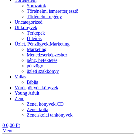
Történelem
Sorozatok
Történelmi ismeretterjesztő
Történelmi regény
Uncategorized
Útikönyvek
Térképek
Útleírás
Üzlet, Pénzügyek,Marketing
Marketing
Menedzserképzéshez
pénz, befektetés
pénzügy
üzleti szakkönyv
Vallás
Biblia
Vöröspöttyös könyvek
Young Adult
Zene
Zenei könyvek,CD
Zenei kotta
Zeneiskolai tankönyvek
0
0,00
Ft
Menu