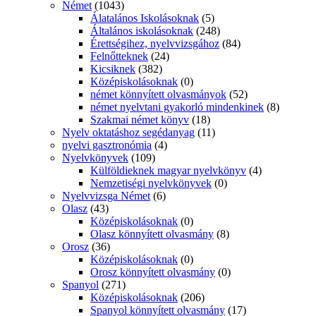
Német
(1043)
Álatalános Iskolásoknak
(5)
Általános iskolásoknak
(248)
Érettségihez, nyelvvizsgához
(84)
Felnőtteknek
(24)
Kicsiknek
(382)
Középiskolásoknak
(0)
német könnyített olvasmányok
(52)
német nyelvtani gyakorló mindenkinek
(8)
Szakmai német könyv
(18)
Nyelv oktatáshoz segédanyag
(11)
nyelvi gasztronómia
(4)
Nyelvkönyvek
(109)
Külföldieknek magyar nyelvkönyv
(4)
Nemzetiségi nyelvkönyvek
(0)
Nyelvvizsga Német
(6)
Olasz
(43)
Középiskolásoknak
(0)
Olasz könnyített olvasmány
(8)
Orosz
(36)
Középiskolásoknak
(0)
Orosz könnyített olvasmány
(0)
Spanyol
(271)
Középiskolásoknak
(206)
Spanyol könnyített olvasmány
(17)