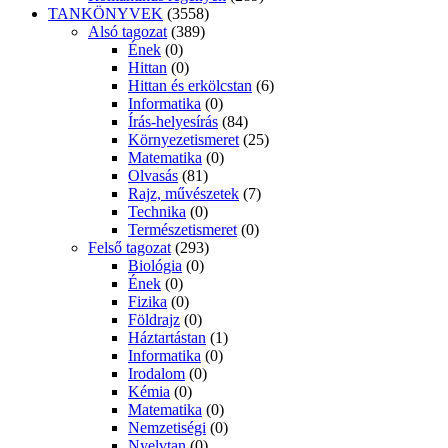
TANKÖNYVEK
(3558)
Alsó tagozat
(389)
Ének
(0)
Hittan
(0)
Hittan és erkölcstan
(6)
Informatika
(0)
Írás-helyesírás
(84)
Környezetismeret
(25)
Matematika
(0)
Olvasás
(81)
Rajz, művészetek
(7)
Technika
(0)
Természetismeret
(0)
Felső tagozat
(293)
Biológia
(0)
Ének
(0)
Fizika
(0)
Földrajz
(0)
Háztartástan
(1)
Informatika
(0)
Irodalom
(0)
Kémia
(0)
Matematika
(0)
Nemzetiségi
(0)
Nyelvtan
(0)