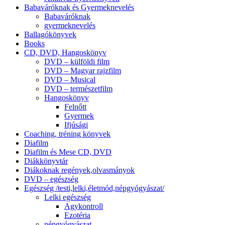
Babaváróknak és Gyermeknevelés
Babaváróknak
gyermeknevelés
Ballagókönyvek
Books
CD, DVD, Hangoskönyv
DVD – külföldi film
DVD – Magyar rajzfilm
DVD – Musical
DVD – természetfilm
Hangoskönyv
Felnőtt
Gyermek
Ifjúsági
Coaching, tréning könyvek
Diafilm
Diafilm és Mese CD, DVD
Diákkönyvtár
Diákoknak regények,olvasmányok
DVD – egészség
Egészség /testi,lelki,életmód,népgyógyászat/
Lelki egészség
Agykontroll
Ezotéria
népgyógyászat