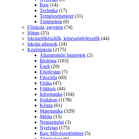
Rajz
(14)
Technika
(17)
Természetismeret
(31)
Történelem
(0)
Főiskola, egyetem
(74)
Hittan
(25)
Iskolaelőkészítők, képességfejlesztők
(44)
Iskolai atlaszok
(24)
Középiskola
(2175)
Állampolgári Ismeretek
(2)
Biológia
(103)
Ének
(29)
Erkölcstan
(7)
Filozófia
(60)
Fizika
(47)
Földrajz
(44)
Informatika
(104)
Irodalom
(1178)
Kémia
(61)
Matematika
(329)
Média
(13)
Nemzetiségi
(3)
Nyelvtan
(175)
Rajz Művészettörténet
(5)
Történelem
(0)