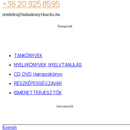
+36 20 925 8595
rendeles@tudaskonyvkucko.hu
Kategóriák
TANKÖNYVEK
NYELVKÖNYVEK, NYELVTANULÁS
CD, DVD, Hangoskönyv
RÉSZKÉPESSÉGZAVAR
ISMERETTERJESZTŐK
Információk
Keresés