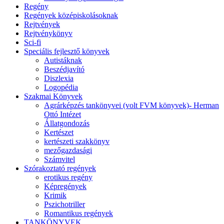
Regény
Regények középiskolásoknak
Rejtvények
Rejtvénykönyv
Sci-fi
Speciális fejlesztő könyvek
Autistáknak
Beszédjavító
Diszlexia
Logopédia
Szakmai Könyvek
Agrárképzés tankönyvei (volt FVM könyvek)- Herman
Ottó Intézet
Állatgondozás
Kertészet
kertészeti szakkönyv
mezőgazdasági
Számvitel
Szórakoztató regények
erotikus regény
Képregények
Krimik
Pszichotriller
Romantikus regények
TANKÖNYVEK