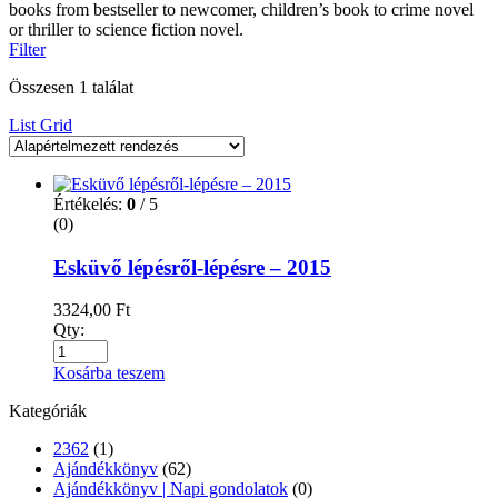
books from bestseller to newcomer, children’s book to crime novel
or thriller to science fiction novel.
Filter
Összesen 1 találat
List
Grid
Értékelés:
0
/ 5
(0)
Esküvő lépésről-lépésre – 2015
3324,00
Ft
Qty:
Kosárba teszem
Kategóriák
2362
(1)
Ajándékkönyv
(62)
Ajándékkönyv | Napi gondolatok
(0)