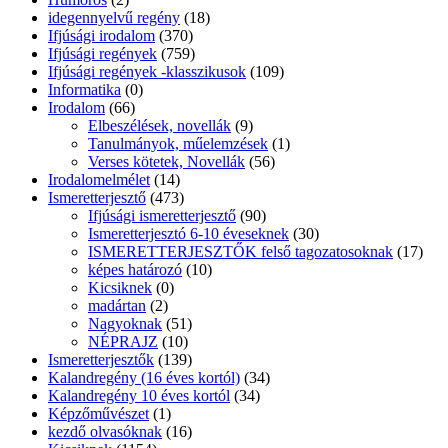
idegennyelvű regény
(18)
Ifjúsági irodalom
(370)
Ifjúsági regények
(759)
Ifjúsági regények -klasszikusok
(109)
Informatika
(0)
Irodalom
(66)
Elbeszélések, novellák
(9)
Tanulmányok, műelemzések
(1)
Verses kötetek, Novellák
(56)
Irodalomelmélet
(14)
Ismeretterjesztő
(473)
Ifjúsági ismeretterjesztő
(90)
Ismeretterjesztó 6-10 éveseknek
(30)
ISMERETTERJESZTŐK felső tagozatosoknak
(17)
képes határozó
(10)
Kicsiknek
(0)
madártan
(2)
Nagyoknak
(51)
NÉPRAJZ
(10)
Ismeretterjesztők
(139)
Kalandregény (16 éves kortól)
(34)
Kalandregény 10 éves kortól
(34)
Képzőművészet
(1)
kezdő olvasóknak
(16)