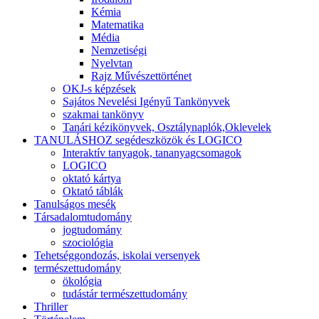
Kémia
Matematika
Média
Nemzetiségi
Nyelvtan
Rajz Művészettörténet
OKJ-s képzések
Sajátos Nevelési Igényű Tankönyvek
szakmai tankönyv
Tanári kézikönyvek, Osztálynaplók,Oklevelek
TANULÁSHOZ segédeszközök és LOGICO
Interaktív tanyagok, tananyagcsomagok
LOGICO
oktató kártya
Oktató táblák
Tanulságos mesék
Társadalomtudomány
jogtudomány
szociológia
Tehetséggondozás, iskolai versenyek
természettudomány
ökológia
tudástár természettudomány
Thriller