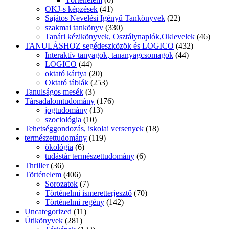
OKJ-s képzések
(41)
Sajátos Nevelési Igényű Tankönyvek
(22)
szakmai tankönyv
(330)
Tanári kézikönyvek, Osztálynaplók,Oklevelek
(46)
TANULÁSHOZ segédeszközök és LOGICO
(432)
Interaktív tanyagok, tananyagcsomagok
(44)
LOGICO
(44)
oktató kártya
(20)
Oktató táblák
(253)
Tanulságos mesék
(3)
Társadalomtudomány
(176)
jogtudomány
(13)
szociológia
(10)
Tehetséggondozás, iskolai versenyek
(18)
természettudomány
(119)
ökológia
(6)
tudástár természettudomány
(6)
Thriller
(36)
Történelem
(406)
Sorozatok
(7)
Történelmi ismeretterjesztő
(70)
Történelmi regény
(142)
Uncategorized
(11)
Útikönyvek
(281)