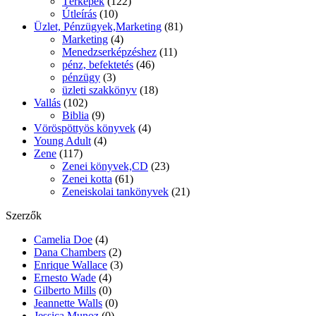
Térképek
(122)
Útleírás
(10)
Üzlet, Pénzügyek,Marketing
(81)
Marketing
(4)
Menedzserképzéshez
(11)
pénz, befektetés
(46)
pénzügy
(3)
üzleti szakkönyv
(18)
Vallás
(102)
Biblia
(9)
Vöröspöttyös könyvek
(4)
Young Adult
(4)
Zene
(117)
Zenei könyvek,CD
(23)
Zenei kotta
(61)
Zeneiskolai tankönyvek
(21)
Szerzők
Camelia Doe
(4)
Dana Chambers
(2)
Enrique Wallace
(3)
Ernesto Wade
(4)
Gilberto Mills
(0)
Jeannette Walls
(0)
Jessica Munoz
(0)