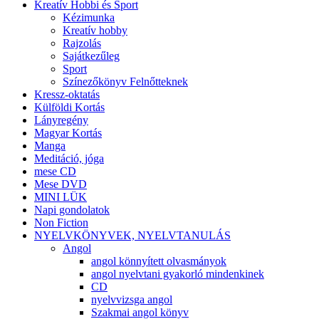
Kreatív Hobbi és Sport
Kézimunka
Kreatív hobby
Rajzolás
Sajátkezűleg
Sport
Színezőkönyv Felnőtteknek
Kressz-oktatás
Külföldi Kortás
Lányregény
Magyar Kortás
Manga
Meditáció, jóga
mese CD
Mese DVD
MINI LÜK
Napi gondolatok
Non Fiction
NYELVKÖNYVEK, NYELVTANULÁS
Angol
angol könnyített olvasmányok
angol nyelvtani gyakorló mindenkinek
CD
nyelvvizsga angol
Szakmai angol könyv