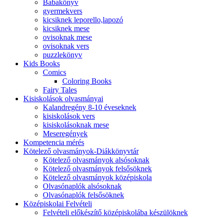
Babakönyv
gyermekvers
kicsiknek leporello,lapozó
kicsiknek mese
ovisoknak mese
ovisoknak vers
puzzlekönyv
Kids Books
Comics
Coloring Books
Fairy Tales
Kisiskolások olvasmányai
Kalandregény 8-10 éveseknek
kisiskolások vers
kisiskolásoknak mese
Meseregények
Kompetencia mérés
Kötelező olvasmányok-Diákkönyvtár
Kötelező olvasmányok alsósoknak
Kötelező olvasmányok felsősöknek
Kötelező olvasmányok középiskola
Olvasónaplók alsósoknak
Olvasónaplók felsősöknek
Középiskolai Felvételi
Felvételi előkészítő középiskolába készülöknek