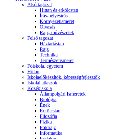
Alsó tagozat
Hittan és erkölcstan
Írás-helyesírás
Környezetismeret
Olvasás
Rajz, művészetek
Felső tagozat
Háztartástan
Rajz
Technika
Természetismeret
Főiskola, egyetem
Hittan
Iskolaelőkészítők, képességfejlesztők
Iskolai atlaszok
Középiskola
Állampolgári Ismeretek
Biológia
Ének
Erkölcstan
Filozófia
Fizika
Földrajz
Informatika
Irodalom