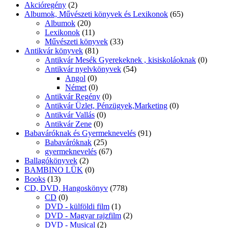
Akcióregény
(2)
Albumok, Művészeti könyvek és Lexikonok
(65)
Albumok
(20)
Lexikonok
(11)
Művészeti könyvek
(33)
Antikvár könyvek
(81)
Antikvár Mesék Gyerekeknek , kisiskoláoknak
(0)
Antikvár nyelvkönyvek
(54)
Angol
(0)
Német
(0)
Antikvár Regény
(0)
Antikvár Üzlet, Pénzügyek,Marketing
(0)
Antikvár Vallás
(0)
Antikvár Zene
(0)
Babaváróknak és Gyermeknevelés
(91)
Babaváróknak
(25)
gyermeknevelés
(67)
Ballagókönyvek
(2)
BAMBINO LÜK
(0)
Books
(13)
CD, DVD, Hangoskönyv
(778)
CD
(0)
DVD - külföldi film
(1)
DVD - Magyar rajzfilm
(2)
DVD - Musical
(2)