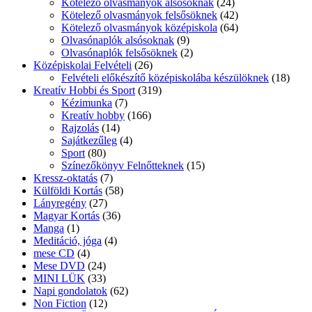
Kötelező olvasmányok alsósoknak
(24)
Kötelező olvasmányok felsősöknek
(42)
Kötelező olvasmányok középiskola
(64)
Olvasónaplók alsósoknak
(9)
Olvasónaplók felsősöknek
(2)
Középiskolai Felvételi
(26)
Felvételi előkészítő középiskolába készülöknek
(18)
Kreatív Hobbi és Sport
(319)
Kézimunka
(7)
Kreatív hobby
(166)
Rajzolás
(14)
Sajátkezűleg
(4)
Sport
(80)
Színezőkönyv Felnőtteknek
(15)
Kressz-oktatás
(7)
Külföldi Kortás
(58)
Lányregény
(27)
Magyar Kortás
(36)
Manga
(1)
Meditáció, jóga
(4)
mese CD
(4)
Mese DVD
(24)
MINI LÜK
(33)
Napi gondolatok
(62)
Non Fiction
(12)