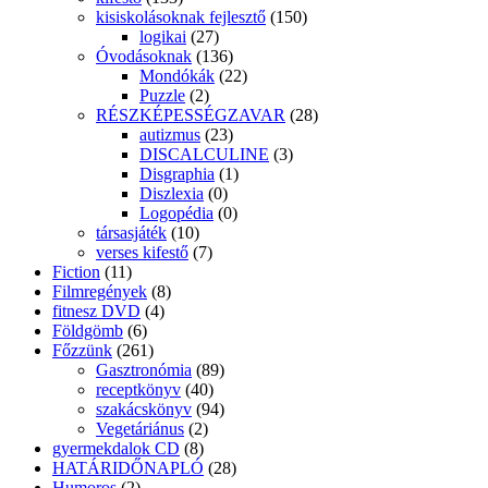
kisiskolásoknak fejlesztő
(150)
logikai
(27)
Óvodásoknak
(136)
Mondókák
(22)
Puzzle
(2)
RÉSZKÉPESSÉGZAVAR
(28)
autizmus
(23)
DISCALCULINE
(3)
Disgraphia
(1)
Diszlexia
(0)
Logopédia
(0)
társasjáték
(10)
verses kifestő
(7)
Fiction
(11)
Filmregények
(8)
fitnesz DVD
(4)
Földgömb
(6)
Főzzünk
(261)
Gasztronómia
(89)
receptkönyv
(40)
szakácskönyv
(94)
Vegetáriánus
(2)
gyermekdalok CD
(8)
HATÁRIDŐNAPLÓ
(28)
Humoros
(2)