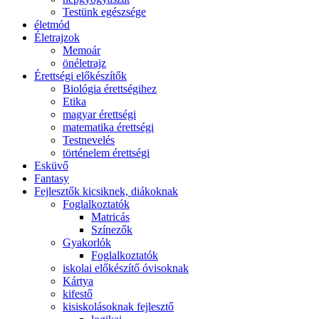
Testünk egészsége
életmód
Életrajzok
Memoár
önéletrajz
Érettségi előkészítők
Biológia érettségihez
Etika
magyar érettségi
matematika érettségi
Testnevelés
történelem érettségi
Esküvő
Fantasy
Fejlesztők kicsiknek, diákoknak
Foglalkoztatók
Matricás
Színezők
Gyakorlók
Foglalkoztatók
iskolai előkészítő óvisoknak
Kártya
kifestő
kisiskolásoknak fejlesztő