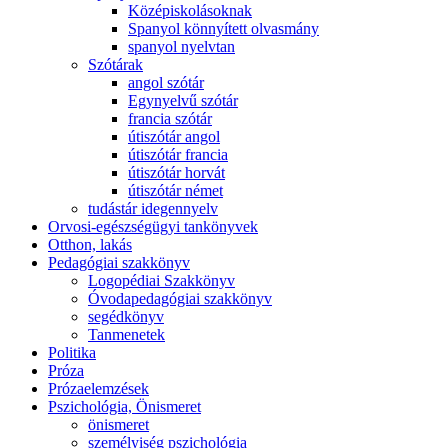
Középiskolásoknak
Spanyol könnyített olvasmány
spanyol nyelvtan
Szótárak
angol szótár
Egynyelvű szótár
francia szótár
útiszótár angol
útiszótár francia
útiszótár horvát
útiszótár német
tudástár idegennyelv
Orvosi-egészségügyi tankönyvek
Otthon, lakás
Pedagógiai szakkönyv
Logopédiai Szakkönyv
Óvodapedagógiai szakkönyv
segédkönyv
Tanmenetek
Politika
Próza
Prózaelemzések
Pszichológia, Önismeret
önismeret
személyiség pszichológia