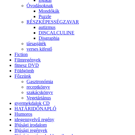
logikai
Óvodásoknak
Mondókák
Puzzle
RÉSZKÉPESSÉGZAVAR
autizmus
DISCALCULINE
Disgraphia
társasjáték
verses kifestő
Fiction
Filmregények
fitnesz DVD
Földgömb
Főzzünk
Gasztronómia
receptkönyv
szakácskönyv
Vegetáriánus
gyermekdalok CD
HATÁRIDŐNAPLÓ
Humoros
idegennyelvű regény
Ifjúsági irodalom
Ifjúsági regények