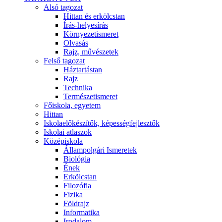
Alsó tagozat
Hittan és erkölcstan
Írás-helyesírás
Környezetismeret
Olvasás
Rajz, művészetek
Felső tagozat
Háztartástan
Rajz
Technika
Természetismeret
Főiskola, egyetem
Hittan
Iskolaelőkészítők, képességfejlesztők
Iskolai atlaszok
Középiskola
Állampolgári Ismeretek
Biológia
Ének
Erkölcstan
Filozófia
Fizika
Földrajz
Informatika
Irodalom