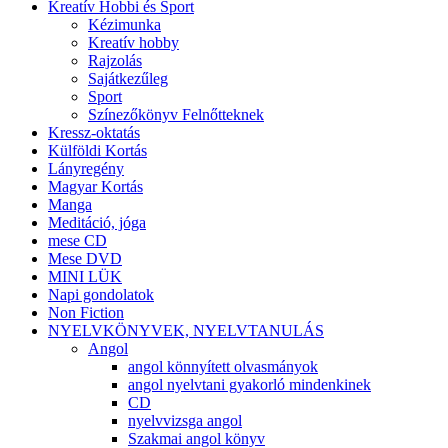
Kreatív Hobbi és Sport
Kézimunka
Kreatív hobby
Rajzolás
Sajátkezűleg
Sport
Színezőkönyv Felnőtteknek
Kressz-oktatás
Külföldi Kortás
Lányregény
Magyar Kortás
Manga
Meditáció, jóga
mese CD
Mese DVD
MINI LÜK
Napi gondolatok
Non Fiction
NYELVKÖNYVEK, NYELVTANULÁS
Angol
angol könnyített olvasmányok
angol nyelvtani gyakorló mindenkinek
CD
nyelvvizsga angol
Szakmai angol könyv