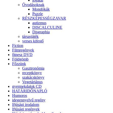
logikai
Óvodásoknak
Mondókák
Puzzle
RÉSZKÉPESSÉGZAVAR
autizmus
DISCALCULINE
Disgraphia
társasjáték
verses kifestő
Fiction
Filmregények
fitnesz DVD
Földgömb
Főzzünk
Gasztronómia
receptkönyv
szakácskönyv
Vegetáriánus
gyermekdalok CD
HATÁRIDŐNAPLÓ
Humoros
idegennyelvű regény
Ifjúsági irodalom
Ifjúsági regények