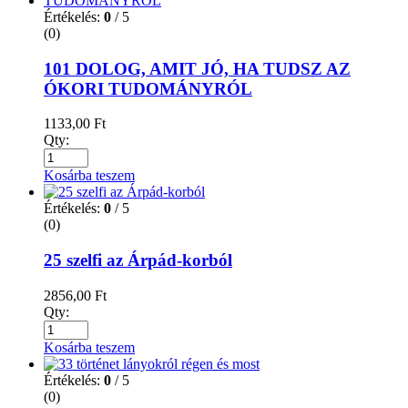
Értékelés:
0
/ 5
(0)
101 DOLOG, AMIT JÓ, HA TUDSZ AZ
ÓKORI TUDOMÁNYRÓL
1133,00
Ft
Qty:
Kosárba teszem
Értékelés:
0
/ 5
(0)
25 szelfi az Árpád-korból
2856,00
Ft
Qty:
Kosárba teszem
Értékelés:
0
/ 5
(0)