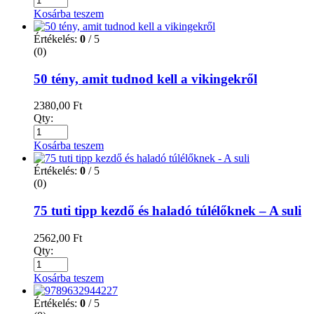
Kosárba teszem
Értékelés:
0
/ 5
(0)
50 tény, amit tudnod kell a vikingekről
2380,00
Ft
Qty:
Kosárba teszem
Értékelés:
0
/ 5
(0)
75 tuti tipp kezdő és haladó túlélőknek – A suli
2562,00
Ft
Qty:
Kosárba teszem
Értékelés:
0
/ 5