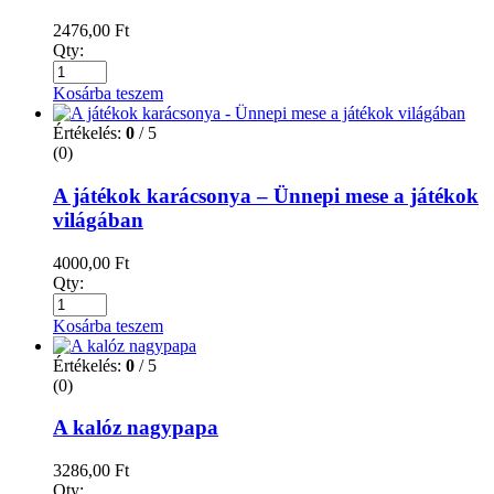
2476,00
Ft
Qty:
Kosárba teszem
Értékelés:
0
/ 5
(0)
A játékok karácsonya – Ünnepi mese a játékok
világában
4000,00
Ft
Qty:
Kosárba teszem
Értékelés:
0
/ 5
(0)
A kalóz nagypapa
3286,00
Ft
Qty: