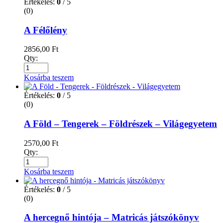
Értékelés:
0
/ 5
(0)
A Félőlény
2856,00
Ft
Qty:
Kosárba teszem
Értékelés:
0
/ 5
(0)
A Föld – Tengerek – Földrészek – Világegyetem
2570,00
Ft
Qty:
Kosárba teszem
Értékelés:
0
/ 5
(0)
A hercegnő hintója – Matricás játszókönyv