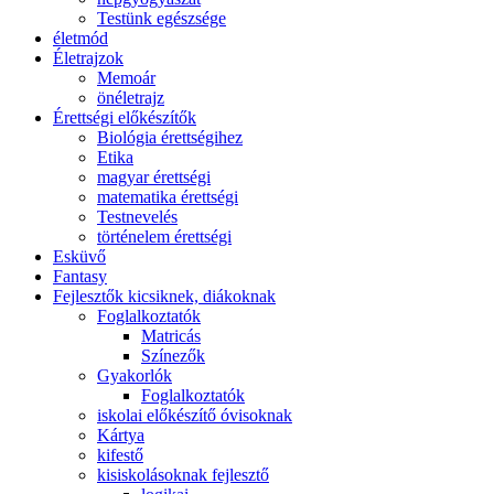
Testünk egészsége
életmód
Életrajzok
Memoár
önéletrajz
Érettségi előkészítők
Biológia érettségihez
Etika
magyar érettségi
matematika érettségi
Testnevelés
történelem érettségi
Esküvő
Fantasy
Fejlesztők kicsiknek, diákoknak
Foglalkoztatók
Matricás
Színezők
Gyakorlók
Foglalkoztatók
iskolai előkészítő óvisoknak
Kártya
kifestő
kisiskolásoknak fejlesztő