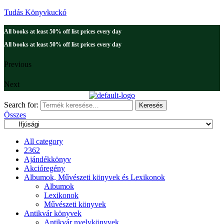
Tudás Könyvkuckó
All books at least 50% off list prices every day
All books at least 50% off list prices every day
Previous
Next
Search for:
Keresés
Összes
All category
2362
Ajándékkönyv
Akcióregény
Albumok, Művészeti könyvek és Lexikonok
Albumok
Lexikonok
Művészeti könyvek
Antikvár könyvek
Antikvár nyelvkönyvek