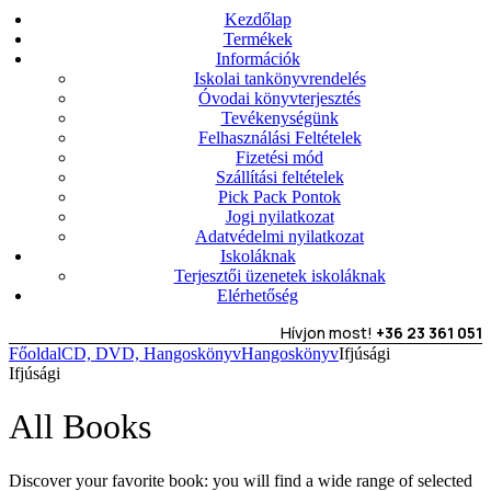
Kezdőlap
Termékek
Információk
Iskolai tankönyvrendelés
Óvodai könyvterjesztés
Tevékenységünk
Felhasználási Feltételek
Fizetési mód
Szállítási feltételek
Pick Pack Pontok
Jogi nyilatkozat
Adatvédelmi nyilatkozat
Iskoláknak
Terjesztői üzenetek iskoláknak
Elérhetőség
Hívjon most!
+36 23 361 051
Főoldal
CD, DVD, Hangoskönyv
Hangoskönyv
Ifjúsági
Ifjúsági
All Books
Discover your favorite book: you will find a wide range of selected