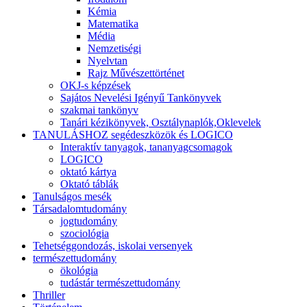
Kémia
Matematika
Média
Nemzetiségi
Nyelvtan
Rajz Művészettörténet
OKJ-s képzések
Sajátos Nevelési Igényű Tankönyvek
szakmai tankönyv
Tanári kézikönyvek, Osztálynaplók,Oklevelek
TANULÁSHOZ segédeszközök és LOGICO
Interaktív tanyagok, tananyagcsomagok
LOGICO
oktató kártya
Oktató táblák
Tanulságos mesék
Társadalomtudomány
jogtudomány
szociológia
Tehetséggondozás, iskolai versenyek
természettudomány
ökológia
tudástár természettudomány
Thriller