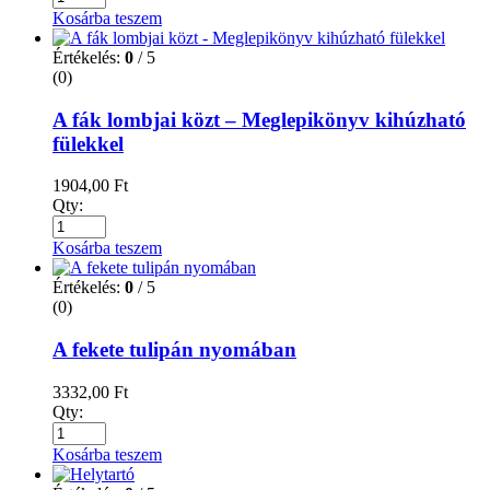
Kosárba teszem
Értékelés:
0
/ 5
(0)
A fák lombjai közt – Meglepikönyv kihúzható
fülekkel
1904,00
Ft
Qty:
Kosárba teszem
Értékelés:
0
/ 5
(0)
A fekete tulipán nyomában
3332,00
Ft
Qty:
Kosárba teszem