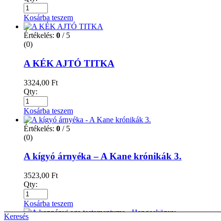
Kosárba teszem
Értékelés:
0
/ 5
(0)
A KÉK AJTÓ TITKA
3324,00
Ft
Qty:
Kosárba teszem
Értékelés:
0
/ 5
(0)
A kígyó árnyéka – A Kane krónikák 3.
3523,00
Ft
Qty:
Kosárba teszem
Keresés