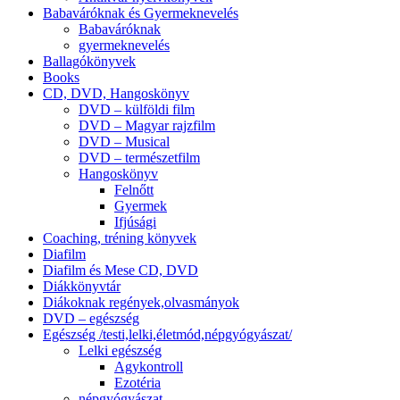
Babaváróknak és Gyermeknevelés
Babaváróknak
gyermeknevelés
Ballagókönyvek
Books
CD, DVD, Hangoskönyv
DVD – külföldi film
DVD – Magyar rajzfilm
DVD – Musical
DVD – természetfilm
Hangoskönyv
Felnőtt
Gyermek
Ifjúsági
Coaching, tréning könyvek
Diafilm
Diafilm és Mese CD, DVD
Diákkönyvtár
Diákoknak regények,olvasmányok
DVD – egészség
Egészség /testi,lelki,életmód,népgyógyászat/
Lelki egészség
Agykontroll
Ezotéria
népgyógyászat