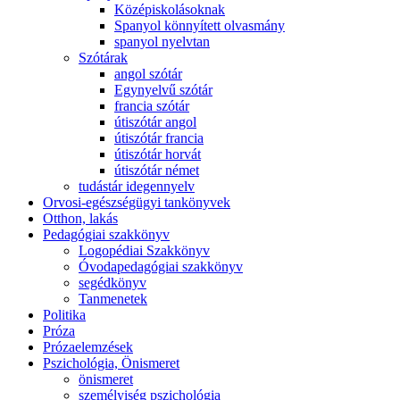
Középiskolásoknak
Spanyol könnyített olvasmány
spanyol nyelvtan
Szótárak
angol szótár
Egynyelvű szótár
francia szótár
útiszótár angol
útiszótár francia
útiszótár horvát
útiszótár német
tudástár idegennyelv
Orvosi-egészségügyi tankönyvek
Otthon, lakás
Pedagógiai szakkönyv
Logopédiai Szakkönyv
Óvodapedagógiai szakkönyv
segédkönyv
Tanmenetek
Politika
Próza
Prózaelemzések
Pszichológia, Önismeret
önismeret
személyiség pszichológia