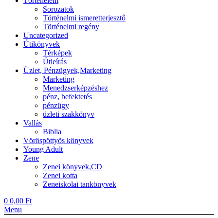
Történelem
Sorozatok
Történelmi ismeretterjesztő
Történelmi regény
Uncategorized
Útikönyvek
Térképek
Útleírás
Üzlet, Pénzügyek,Marketing
Marketing
Menedzserképzéshez
pénz, befektetés
pénzügy
üzleti szakkönyv
Vallás
Biblia
Vöröspöttyös könyvek
Young Adult
Zene
Zenei könyvek,CD
Zenei kotta
Zeneiskolai tankönyvek
0
0,00
Ft
Menu