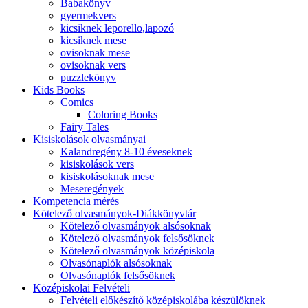
Babakönyv
gyermekvers
kicsiknek leporello,lapozó
kicsiknek mese
ovisoknak mese
ovisoknak vers
puzzlekönyv
Kids Books
Comics
Coloring Books
Fairy Tales
Kisiskolások olvasmányai
Kalandregény 8-10 éveseknek
kisiskolások vers
kisiskolásoknak mese
Meseregények
Kompetencia mérés
Kötelező olvasmányok-Diákkönyvtár
Kötelező olvasmányok alsósoknak
Kötelező olvasmányok felsősöknek
Kötelező olvasmányok középiskola
Olvasónaplók alsósoknak
Olvasónaplók felsősöknek
Középiskolai Felvételi
Felvételi előkészítő középiskolába készülöknek