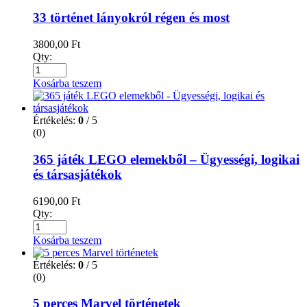
33 történet lányokról régen és most
3800,00
Ft
Qty:
Kosárba teszem
Értékelés:
0
/ 5
(0)
365 játék LEGO elemekből – Ügyességi, logikai
és társasjátékok
6190,00
Ft
Qty:
Kosárba teszem
Értékelés:
0
/ 5
(0)
5 perces Marvel történetek