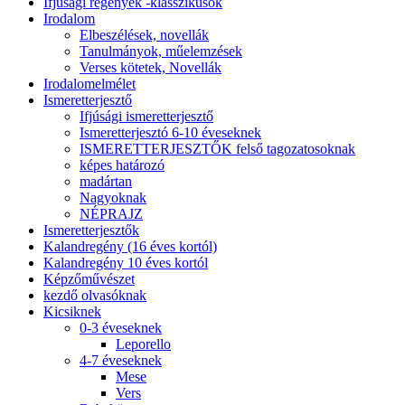
Ifjúsági regények -klasszikusok
Irodalom
Elbeszélések, novellák
Tanulmányok, műelemzések
Verses kötetek, Novellák
Irodalomelmélet
Ismeretterjesztő
Ifjúsági ismeretterjesztő
Ismeretterjesztó 6-10 éveseknek
ISMERETTERJESZTŐK felső tagozatosoknak
képes határozó
madártan
Nagyoknak
NÉPRAJZ
Ismeretterjesztők
Kalandregény (16 éves kortól)
Kalandregény 10 éves kortól
Képzőművészet
kezdő olvasóknak
Kicsiknek
0-3 éveseknek
Leporello
4-7 éveseknek
Mese
Vers