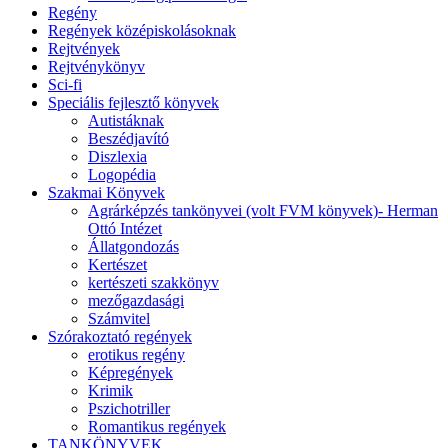
Regény
Regények középiskolásoknak
Rejtvények
Rejtvénykönyv
Sci-fi
Speciális fejlesztő könyvek
Autistáknak
Beszédjavító
Diszlexia
Logopédia
Szakmai Könyvek
Agrárképzés tankönyvei (volt FVM könyvek)- Herman
Ottó Intézet
Állatgondozás
Kertészet
kertészeti szakkönyv
mezőgazdasági
Számvitel
Szórakoztató regények
erotikus regény
Képregények
Krimik
Pszichotriller
Romantikus regények
TANKÖNYVEK