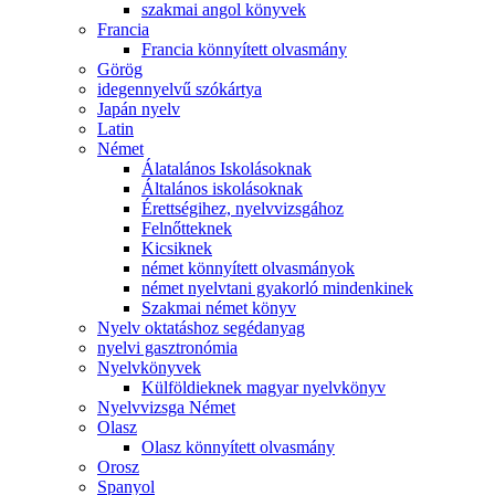
szakmai angol könyvek
Francia
Francia könnyített olvasmány
Görög
idegennyelvű szókártya
Japán nyelv
Latin
Német
Álatalános Iskolásoknak
Általános iskolásoknak
Érettségihez, nyelvvizsgához
Felnőtteknek
Kicsiknek
német könnyített olvasmányok
német nyelvtani gyakorló mindenkinek
Szakmai német könyv
Nyelv oktatáshoz segédanyag
nyelvi gasztronómia
Nyelvkönyvek
Külföldieknek magyar nyelvkönyv
Nyelvvizsga Német
Olasz
Olasz könnyített olvasmány
Orosz
Spanyol