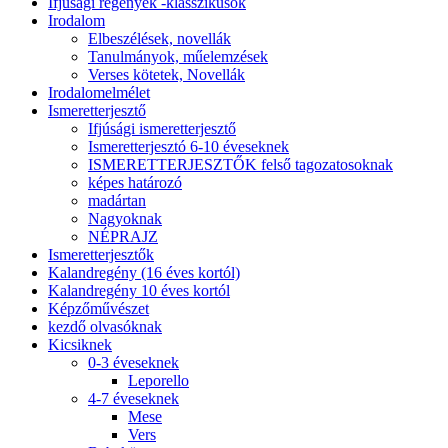
Ifjúsági regények -klasszikusok
Irodalom
Elbeszélések, novellák
Tanulmányok, műelemzések
Verses kötetek, Novellák
Irodalomelmélet
Ismeretterjesztő
Ifjúsági ismeretterjesztő
Ismeretterjesztó 6-10 éveseknek
ISMERETTERJESZTŐK felső tagozatosoknak
képes határozó
madártan
Nagyoknak
NÉPRAJZ
Ismeretterjesztők
Kalandregény (16 éves kortól)
Kalandregény 10 éves kortól
Képzőművészet
kezdő olvasóknak
Kicsiknek
0-3 éveseknek
Leporello
4-7 éveseknek
Mese
Vers