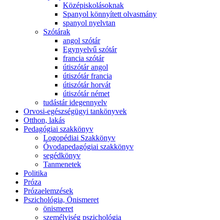
Középiskolásoknak
Spanyol könnyített olvasmány
spanyol nyelvtan
Szótárak
angol szótár
Egynyelvű szótár
francia szótár
útiszótár angol
útiszótár francia
útiszótár horvát
útiszótár német
tudástár idegennyelv
Orvosi-egészségügyi tankönyvek
Otthon, lakás
Pedagógiai szakkönyv
Logopédiai Szakkönyv
Óvodapedagógiai szakkönyv
segédkönyv
Tanmenetek
Politika
Próza
Prózaelemzések
Pszichológia, Önismeret
önismeret
személyiség pszichológia