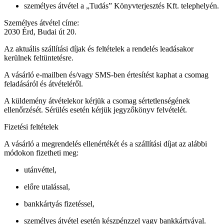
személyes átvétel a „Tudás” Könyvterjesztés Kft. telephelyén.
Személyes átvétel címe:
2030 Érd, Budai út 20.
Az aktuális szállítási díjak és feltételek a rendelés leadásakor
kerülnek feltüntetésre.
A vásárló e-mailben és/vagy SMS-ben értesítést kaphat a csomag
feladásáról és átvételéről.
A küldemény átvételekor kérjük a csomag sértetlenségének
ellenőrzését. Sérülés esetén kérjük jegyzőkönyv felvételét.
Fizetési feltételek
A vásárló a megrendelés ellenértékét és a szállítási díjat az alábbi
módokon fizetheti meg:
utánvéttel,
előre utalással,
bankkártyás fizetéssel,
személyes átvétel esetén készpénzzel vagy bankkártyával.