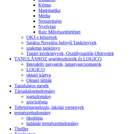
Kémia
Matematika
Média
Nemzetiségi
Nyelvtan
Rajz Művészettörténet
OKJ-s képzések
Sajátos Nevelési Igényű Tankönyvek
szakmai tankönyv
Tanári kézikönyvek, Osztálynaplók,Oklevelek
TANULÁSHOZ segédeszközök és LOGICO
Interaktív tanyagok, tananyagcsomagok
LOGICO
oktató kártya
Oktató táblák
Tanulságos mesék
Társadalomtudomány
jogtudomány
szociológia
Tehetséggondozás, iskolai versenyek
természettudomány
ökológia
tudástár természettudomány
Thriller