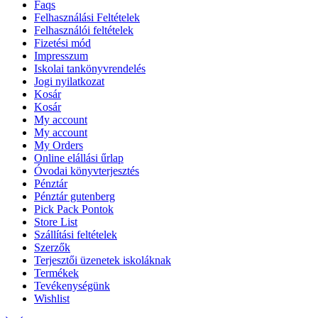
Faqs
Felhasználási Feltételek
Felhasználói feltételek
Fizetési mód
Impresszum
Iskolai tankönyvrendelés
Jogi nyilatkozat
Kosár
Kosár
My account
My account
My Orders
Online elállási űrlap
Óvodai könyvterjesztés
Pénztár
Pénztár gutenberg
Pick Pack Pontok
Store List
Szállítási feltételek
Szerzők
Terjesztői üzenetek iskoláknak
Termékek
Tevékenységünk
Wishlist