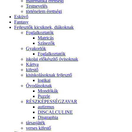
matematika érettségi
Testnevelés
történelem érettségi
Esküvő
Fantasy
Fejlesztők kicsiknek, diákoknak
Foglalkoztatók
Matricás
Színezők
Gyakorlók
Foglalkoztatók
iskolai előkészítő óvisoknak
Kártya
kifestő
kisiskolásoknak fejlesztő
logikai
Óvodásoknak
Mondókák
Puzzle
RÉSZKÉPESSÉGZAVAR
autizmus
DISCALCULINE
Disgraphia
társasjáték
verses kifestő