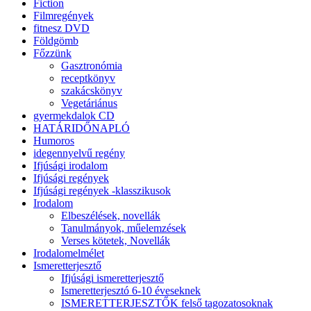
Fiction
Filmregények
fitnesz DVD
Földgömb
Főzzünk
Gasztronómia
receptkönyv
szakácskönyv
Vegetáriánus
gyermekdalok CD
HATÁRIDŐNAPLÓ
Humoros
idegennyelvű regény
Ifjúsági irodalom
Ifjúsági regények
Ifjúsági regények -klasszikusok
Irodalom
Elbeszélések, novellák
Tanulmányok, műelemzések
Verses kötetek, Novellák
Irodalomelmélet
Ismeretterjesztő
Ifjúsági ismeretterjesztő
Ismeretterjesztó 6-10 éveseknek
ISMERETTERJESZTŐK felső tagozatosoknak