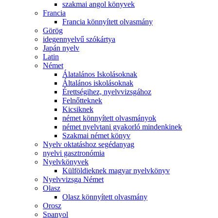
szakmai angol könyvek
Francia
Francia könnyített olvasmány
Görög
idegennyelvű szókártya
Japán nyelv
Latin
Német
Álatalános Iskolásoknak
Általános iskolásoknak
Érettségihez, nyelvvizsgához
Felnőtteknek
Kicsiknek
német könnyített olvasmányok
német nyelvtani gyakorló mindenkinek
Szakmai német könyv
Nyelv oktatáshoz segédanyag
nyelvi gasztronómia
Nyelvkönyvek
Külföldieknek magyar nyelvkönyv
Nyelvvizsga Német
Olasz
Olasz könnyített olvasmány
Orosz
Spanyol