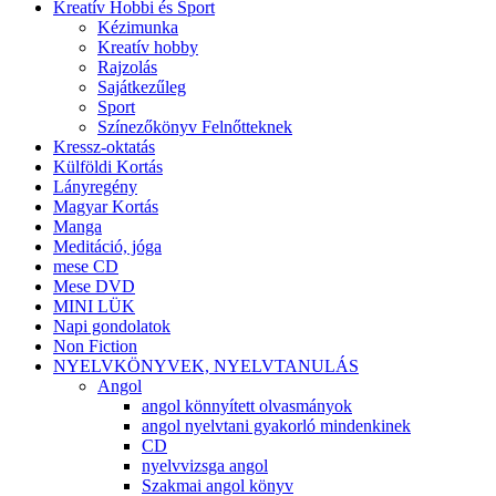
Kreatív Hobbi és Sport
Kézimunka
Kreatív hobby
Rajzolás
Sajátkezűleg
Sport
Színezőkönyv Felnőtteknek
Kressz-oktatás
Külföldi Kortás
Lányregény
Magyar Kortás
Manga
Meditáció, jóga
mese CD
Mese DVD
MINI LÜK
Napi gondolatok
Non Fiction
NYELVKÖNYVEK, NYELVTANULÁS
Angol
angol könnyített olvasmányok
angol nyelvtani gyakorló mindenkinek
CD
nyelvvizsga angol
Szakmai angol könyv