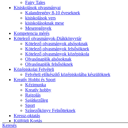
Fairy Tales
Kisiskolások olvasmányai
Kalandregény 8-10 éveseknek
kisiskolások vers
kisiskolásoknak mese
Meseregények
Kompetencia mérés
Kötelező olvasmányok-Diákkönyvtár
Kötelező olvasmányok alsósoknak
Kötelező olvasmányok felsősöknek
Kötelező olvasmányok középiskola
Olvasónaplók alsósoknak
Olvasónaplók felsősöknek
Középiskolai Felvételi
Felvételi előkészítő középiskolába készülöknek
Kreatív Hobbi és Sport
Kézimunka
Kreatív hobby
Rajzolás
Sajátkezűleg
Sport
Színezőkönyv Felnőtteknek
Kressz-oktatás
Külföldi Kortás
Keresés
Lányregény