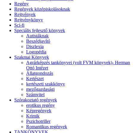
Regény
Regények középiskolásoknak
Rejtvények
Rejtvénykönyv
Sci-fi
Speciális fejlesztő könyvek
Autistáknak
Beszédjavító
Diszlexia
Logopédia
Szakmai Könyvek
Agrárképzés tankönyvei (volt FVM könyvek)- Herman
Ottó Intézet
Állatgondozás
Kertészet
kertészeti szakkönyv
mezőgazdasági
Számvitel
Szórakoztató regények
erotikus regény
Képregények
Krimik
Pszichotriller
Romantikus regények
TANKÖNYVEK