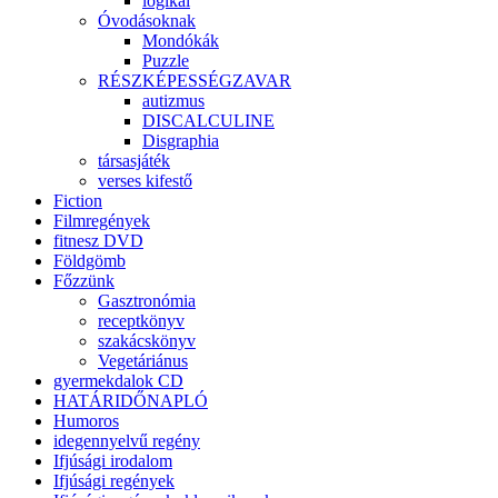
logikai
Óvodásoknak
Mondókák
Puzzle
RÉSZKÉPESSÉGZAVAR
autizmus
DISCALCULINE
Disgraphia
társasjáték
verses kifestő
Fiction
Filmregények
fitnesz DVD
Földgömb
Főzzünk
Gasztronómia
receptkönyv
szakácskönyv
Vegetáriánus
gyermekdalok CD
HATÁRIDŐNAPLÓ
Humoros
idegennyelvű regény
Ifjúsági irodalom
Ifjúsági regények