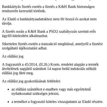
Bankkártyás fizetés esetén a fizetés a K&H Bank biztonságos
rendszerén keresztül történik.
Az Eladó a bankkártyaadatokhoz nem fér hozzá és azokat nem
tárolja.
A fizetés során a K&H Bank a PSD2 szabályozás szerinti erős
ügyfél-hitelesítést alkalmazhat.
Sikertelen fizetés esetén a tranzakció meghiúsul, amelyről a fizetési
szolgáltató tájékoztatást adhat.
Az elállási jog
A fogyasztót a 45/2014. (II.26.) Korm. rendelet alapján a termék
átvételének napjától számított 14 napon belül indokolás nélküli
elállási jog illeti meg.
Az elállási jog gyakorlásának feltételei:
az elállási szándékot e-mailben vagy más egyértelmű
nyilatkozattal szükséges jelezni,
a terméket a fogyasztó köteles visszajuttatni az Eladó részére.