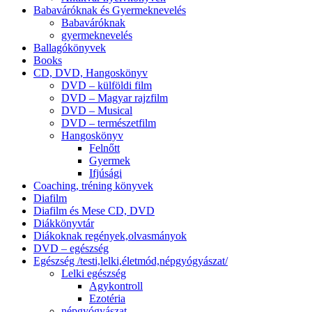
Babaváróknak és Gyermeknevelés
Babaváróknak
gyermeknevelés
Ballagókönyvek
Books
CD, DVD, Hangoskönyv
DVD – külföldi film
DVD – Magyar rajzfilm
DVD – Musical
DVD – természetfilm
Hangoskönyv
Felnőtt
Gyermek
Ifjúsági
Coaching, tréning könyvek
Diafilm
Diafilm és Mese CD, DVD
Diákkönyvtár
Diákoknak regények,olvasmányok
DVD – egészség
Egészség /testi,lelki,életmód,népgyógyászat/
Lelki egészség
Agykontroll
Ezotéria
népgyógyászat