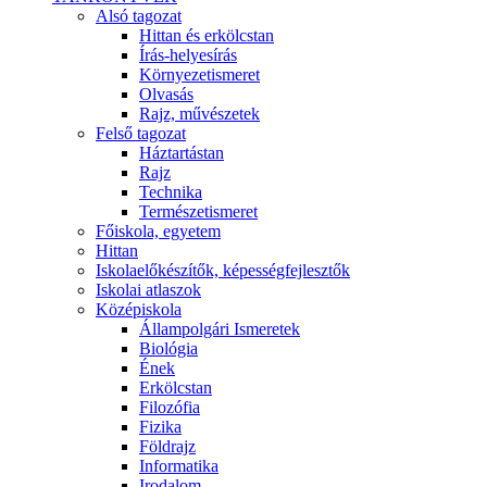
Alsó tagozat
Hittan és erkölcstan
Írás-helyesírás
Környezetismeret
Olvasás
Rajz, művészetek
Felső tagozat
Háztartástan
Rajz
Technika
Természetismeret
Főiskola, egyetem
Hittan
Iskolaelőkészítők, képességfejlesztők
Iskolai atlaszok
Középiskola
Állampolgári Ismeretek
Biológia
Ének
Erkölcstan
Filozófia
Fizika
Földrajz
Informatika
Irodalom