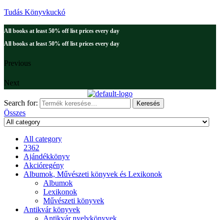
Tudás Könyvkuckó
All books at least 50% off list prices every day
All books at least 50% off list prices every day
Previous
Next
Search for:
Keresés
Összes
All category
2362
Ajándékkönyv
Akcióregény
Albumok, Művészeti könyvek és Lexikonok
Albumok
Lexikonok
Művészeti könyvek
Antikvár könyvek
Antikvár nyelvkönyvek