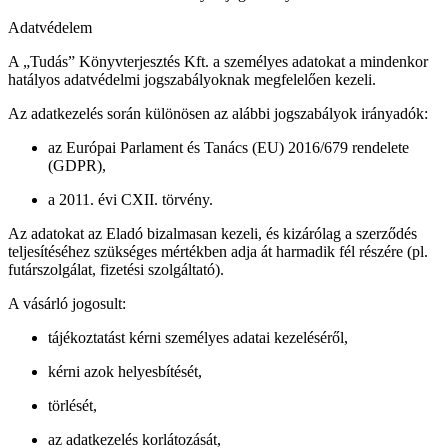
Adatvédelem
A „Tudás” Könyvterjesztés Kft. a személyes adatokat a mindenkor
hatályos adatvédelmi jogszabályoknak megfelelően kezeli.
Az adatkezelés során különösen az alábbi jogszabályok irányadók:
az Európai Parlament és Tanács (EU) 2016/679 rendelete
(GDPR),
a 2011. évi CXII. törvény.
Az adatokat az Eladó bizalmasan kezeli, és kizárólag a szerződés
teljesítéséhez szükséges mértékben adja át harmadik fél részére (pl.
futárszolgálat, fizetési szolgáltató).
A vásárló jogosult:
tájékoztatást kérni személyes adatai kezeléséről,
kérni azok helyesbítését,
törlését,
az adatkezelés korlátozását,