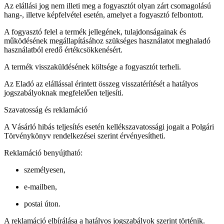
Az elállási jog nem illeti meg a fogyasztót olyan zárt csomagolású
hang-, illetve képfelvétel esetén, amelyet a fogyasztó felbontott.
A fogyasztó felel a termék jellegének, tulajdonságainak és
működésének megállapításához szükséges használatot meghaladó
használatból eredő értékcsökkenésért.
A termék visszaküldésének költsége a fogyasztót terheli.
Az Eladó az elállással érintett összeg visszatérítését a hatályos
jogszabályoknak megfelelően teljesíti.
Szavatosság és reklamáció
A Vásárló hibás teljesítés esetén kellékszavatossági jogait a Polgári
Törvénykönyv rendelkezései szerint érvényesítheti.
Reklamáció benyújtható:
személyesen,
e-mailben,
postai úton.
A reklamáció elbírálása a hatályos jogszabályok szerint történik.