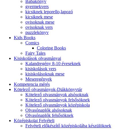
Babakönyv
gyermekvers
kicsiknek leporello,lapozó
kicsiknek mese
ovisoknak mese
ovisoknak vers
puzzlekönyv
Kids Books
Comics
Coloring Books
Fairy Tales
Kisiskolások olvasmányai
Kalandregény 8-10 éveseknek
kisiskolások vers
kisiskolásoknak mese
Meseregények
Kompetencia mérés
Kötelező olvasmányok-Diákkönyvtár
Kötelező olvasmányok alsósoknak
Kötelező olvasmányok felsősöknek
Kötelező olvasmányok középiskola
Olvasónaplók alsósoknak
Olvasónaplók felsősöknek
Középiskolai Felvételi
Felvételi előkészítő középiskolába készülöknek