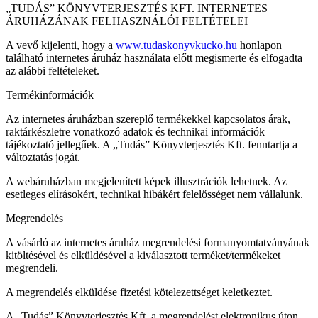
„TUDÁS” KÖNYVTERJESZTÉS KFT. INTERNETES
ÁRUHÁZÁNAK FELHASZNÁLÓI FELTÉTELEI
A vevő kijelenti, hogy a
www.tudaskonyvkucko.hu
honlapon
található internetes áruház használata előtt megismerte és elfogadta
az alábbi feltételeket.
Termékinformációk
Az internetes áruházban szereplő termékekkel kapcsolatos árak,
raktárkészletre vonatkozó adatok és technikai információk
tájékoztató jellegűek. A „Tudás” Könyvterjesztés Kft. fenntartja a
változtatás jogát.
A webáruházban megjelenített képek illusztrációk lehetnek. Az
esetleges elírásokért, technikai hibákért felelősséget nem vállalunk.
Megrendelés
A vásárló az internetes áruház megrendelési formanyomtatványának
kitöltésével és elküldésével a kiválasztott terméket/termékeket
megrendeli.
A megrendelés elküldése fizetési kötelezettséget keletkeztet.
A „Tudás” Könyvterjesztés Kft. a megrendelést elektronikus úton