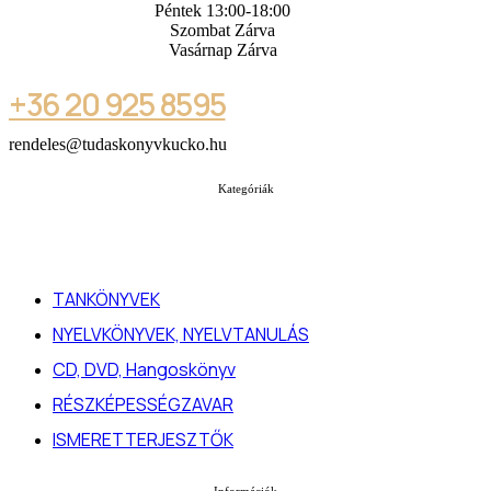
Péntek 13:00-18:00
Szombat Zárva
Vasárnap Zárva
+36 20 925 8595
rendeles@tudaskonyvkucko.hu
Kategóriák
TANKÖNYVEK
NYELVKÖNYVEK, NYELVTANULÁS
CD, DVD, Hangoskönyv
RÉSZKÉPESSÉGZAVAR
ISMERETTERJESZTŐK
Információk