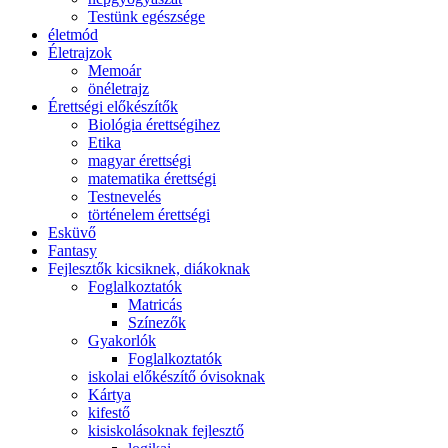
Testünk egészsége
életmód
Életrajzok
Memoár
önéletrajz
Érettségi előkészítők
Biológia érettségihez
Etika
magyar érettségi
matematika érettségi
Testnevelés
történelem érettségi
Esküvő
Fantasy
Fejlesztők kicsiknek, diákoknak
Foglalkoztatók
Matricás
Színezők
Gyakorlók
Foglalkoztatók
iskolai előkészítő óvisoknak
Kártya
kifestő
kisiskolásoknak fejlesztő