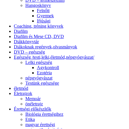
DVD – természetfilm
Hangoskönyv
Felnőtt
Gyermek
Ifjúsági
Coaching, tréning könyvek
Diafilm
Diafilm és Mese CD, DVD
Diákkönyvtár
Diákoknak regények,olvasmányok
DVD – egészség
Egészség /testi,lelki,életmód,népgyógyászat/
Lelki egészség
Agykontroll
Ezotéria
népgyógyászat
Testünk egészsége
életmód
Életrajzok
Memoár
önéletrajz
Érettségi előkészítők
Biológia érettségihez
Etika
magyar érettségi