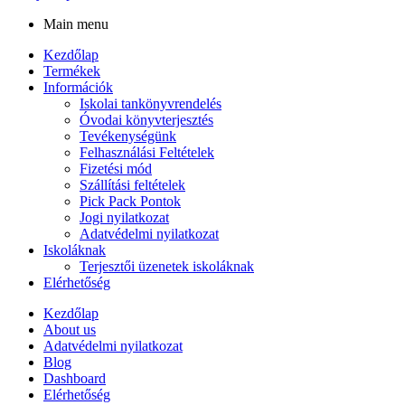
Main menu
Kezdőlap
Termékek
Információk
Iskolai tankönyvrendelés
Óvodai könyvterjesztés
Tevékenységünk
Felhasználási Feltételek
Fizetési mód
Szállítási feltételek
Pick Pack Pontok
Jogi nyilatkozat
Adatvédelmi nyilatkozat
Iskoláknak
Terjesztői üzenetek iskoláknak
Elérhetőség
Kezdőlap
About us
Adatvédelmi nyilatkozat
Blog
Dashboard
Elérhetőség