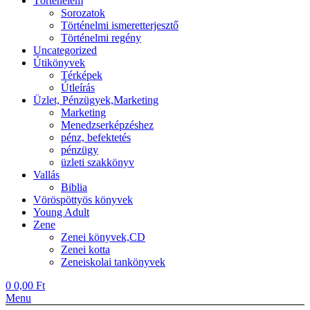
Történelem
Sorozatok
Történelmi ismeretterjesztő
Történelmi regény
Uncategorized
Útikönyvek
Térképek
Útleírás
Üzlet, Pénzügyek,Marketing
Marketing
Menedzserképzéshez
pénz, befektetés
pénzügy
üzleti szakkönyv
Vallás
Biblia
Vöröspöttyös könyvek
Young Adult
Zene
Zenei könyvek,CD
Zenei kotta
Zeneiskolai tankönyvek
0
0,00
Ft
Menu