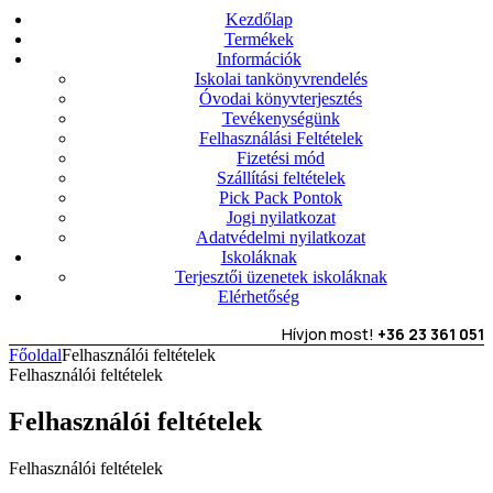
Kezdőlap
Termékek
Információk
Iskolai tankönyvrendelés
Óvodai könyvterjesztés
Tevékenységünk
Felhasználási Feltételek
Fizetési mód
Szállítási feltételek
Pick Pack Pontok
Jogi nyilatkozat
Adatvédelmi nyilatkozat
Iskoláknak
Terjesztői üzenetek iskoláknak
Elérhetőség
Hívjon most!
+36 23 361 051
Főoldal
Felhasználói feltételek
Felhasználói feltételek
Felhasználói feltételek
Felhasználói feltételek