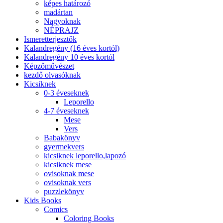
képes határozó
madártan
Nagyoknak
NÉPRAJZ
Ismeretterjesztők
Kalandregény (16 éves kortól)
Kalandregény 10 éves kortól
Képzőművészet
kezdő olvasóknak
Kicsiknek
0-3 éveseknek
Leporello
4-7 éveseknek
Mese
Vers
Babakönyv
gyermekvers
kicsiknek leporello,lapozó
kicsiknek mese
ovisoknak mese
ovisoknak vers
puzzlekönyv
Kids Books
Comics
Coloring Books