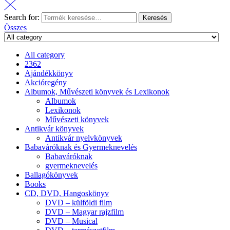
Search for:
Keresés
Összes
All category
2362
Ajándékkönyv
Akcióregény
Albumok, Művészeti könyvek és Lexikonok
Albumok
Lexikonok
Művészeti könyvek
Antikvár könyvek
Antikvár nyelvkönyvek
Babaváróknak és Gyermeknevelés
Babaváróknak
gyermeknevelés
Ballagókönyvek
Books
CD, DVD, Hangoskönyv
DVD – külföldi film
DVD – Magyar rajzfilm
DVD – Musical