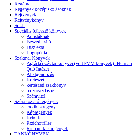
Regény
Regények középiskolásoknak
Rejtvények
Rejtvénykönyv
Sci-fi
Speciális fejlesztő könyvek
Autistáknak
Beszédjavító
Diszlexia
Logopédia
Szakmai Könyvek
Agrárképzés tankönyvei (volt FVM könyvek)- Herman
Ottó Intézet
Állatgondozás
Kertészet
kertészeti szakkönyv
mezőgazdasági
Számvitel
Szórakoztató regények
erotikus regény
Képregények
Krimik
Pszichotriller
Romantikus regények
TANKÖNYVEK