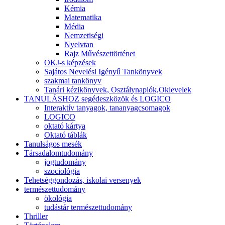
Kémia
Matematika
Média
Nemzetiségi
Nyelvtan
Rajz Művészettörténet
OKJ-s képzések
Sajátos Nevelési Igényű Tankönyvek
szakmai tankönyv
Tanári kézikönyvek, Osztálynaplók,Oklevelek
TANULÁSHOZ segédeszközök és LOGICO
Interaktív tanyagok, tananyagcsomagok
LOGICO
oktató kártya
Oktató táblák
Tanulságos mesék
Társadalomtudomány
jogtudomány
szociológia
Tehetséggondozás, iskolai versenyek
természettudomány
ökológia
tudástár természettudomány
Thriller