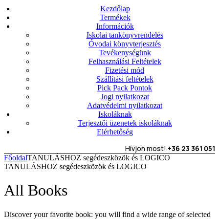
Kezdőlap
Termékek
Információk
Iskolai tankönyvrendelés
Óvodai könyvterjesztés
Tevékenységünk
Felhasználási Feltételek
Fizetési mód
Szállítási feltételek
Pick Pack Pontok
Jogi nyilatkozat
Adatvédelmi nyilatkozat
Iskoláknak
Terjesztői üzenetek iskoláknak
Elérhetőség
Hívjon most!
+36 23 361 051
Főoldal
TANULÁSHOZ segédeszközök és LOGICO
TANULÁSHOZ segédeszközök és LOGICO
All Books
Discover your favorite book: you will find a wide range of selected