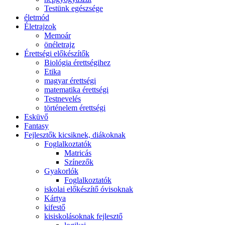
Testünk egészsége
életmód
Életrajzok
Memoár
önéletrajz
Érettségi előkészítők
Biológia érettségihez
Etika
magyar érettségi
matematika érettségi
Testnevelés
történelem érettségi
Esküvő
Fantasy
Fejlesztők kicsiknek, diákoknak
Foglalkoztatók
Matricás
Színezők
Gyakorlók
Foglalkoztatók
iskolai előkészítő óvisoknak
Kártya
kifestő
kisiskolásoknak fejlesztő