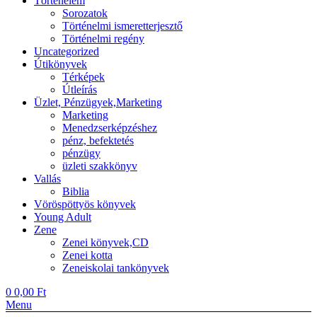
Történelem
Sorozatok
Történelmi ismeretterjesztő
Történelmi regény
Uncategorized
Útikönyvek
Térképek
Útleírás
Üzlet, Pénzügyek,Marketing
Marketing
Menedzserképzéshez
pénz, befektetés
pénzügy
üzleti szakkönyv
Vallás
Biblia
Vöröspöttyös könyvek
Young Adult
Zene
Zenei könyvek,CD
Zenei kotta
Zeneiskolai tankönyvek
0
0,00
Ft
Menu