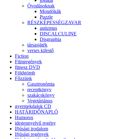
logikai
Óvodásoknak
Mondókák
Puzzle
RÉSZKÉPESSÉGZAVAR
autizmus
DISCALCULINE
Disgraphia
társasjáték
verses kifestő
Fiction
Filmregények
fitnesz DVD
Földgömb
Főzzünk
Gasztronómia
receptkönyv
szakácskönyv
Vegetáriánus
gyermekdalok CD
HATÁRIDŐNAPLÓ
Humoros
idegennyelvű regény
Ifjúsági irodalom
Ifjúsági regények