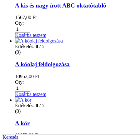
A kis és nagy írott ABC oktatótabló
1567,00
Ft
Qty:
Kosárba teszem
Értékelés:
0
/ 5
(0)
A kőolaj feldolgozása
10952,00
Ft
Qty:
Kosárba teszem
Értékelés:
0
/ 5
(0)
A kör
10952,00
Ft
Keresés