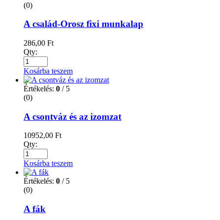
(0)
A család-Orosz fixi munkalap
286,00
Ft
Qty:
Kosárba teszem
Értékelés:
0
/ 5
(0)
A csontváz és az izomzat
10952,00
Ft
Qty:
Kosárba teszem
Értékelés:
0
/ 5
(0)
A fák