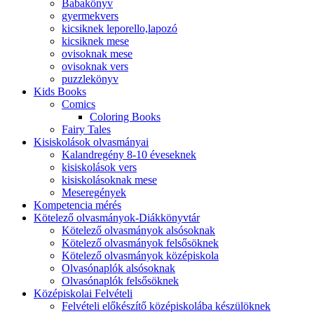
Babakönyv
gyermekvers
kicsiknek leporello,lapozó
kicsiknek mese
ovisoknak mese
ovisoknak vers
puzzlekönyv
Kids Books
Comics
Coloring Books
Fairy Tales
Kisiskolások olvasmányai
Kalandregény 8-10 éveseknek
kisiskolások vers
kisiskolásoknak mese
Meseregények
Kompetencia mérés
Kötelező olvasmányok-Diákkönyvtár
Kötelező olvasmányok alsósoknak
Kötelező olvasmányok felsősöknek
Kötelező olvasmányok középiskola
Olvasónaplók alsósoknak
Olvasónaplók felsősöknek
Középiskolai Felvételi
Felvételi előkészítő középiskolába készülöknek