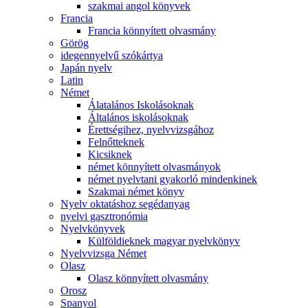
szakmai angol könyvek
Francia
Francia könnyített olvasmány
Görög
idegennyelvű szókártya
Japán nyelv
Latin
Német
Álatalános Iskolásoknak
Általános iskolásoknak
Érettségihez, nyelvvizsgához
Felnőtteknek
Kicsiknek
német könnyített olvasmányok
német nyelvtani gyakorló mindenkinek
Szakmai német könyv
Nyelv oktatáshoz segédanyag
nyelvi gasztronómia
Nyelvkönyvek
Külföldieknek magyar nyelvkönyv
Nyelvvizsga Német
Olasz
Olasz könnyített olvasmány
Orosz
Spanyol