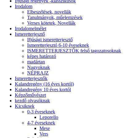
Ifjúsági regények -klasszikusok
Irodalom
Elbeszélések, novellák
Tanulmányok, műelemzések
Verses kötetek, Novellák
Irodalomelmélet
Ismeretterjesztő
Ifjúsági ismeretterjesztő
Ismeretterjesztó 6-10 éveseknek
ISMERETTERJESZTŐK felső tagozatosoknak
képes határozó
madártan
Nagyoknak
NÉPRAJZ
Ismeretterjesztők
Kalandregény (16 éves kortól)
Kalandregény 10 éves kortól
Képzőművészet
kezdő olvasóknak
Kicsiknek
0-3 éveseknek
Leporello
4-7 éveseknek
Mese
Vers