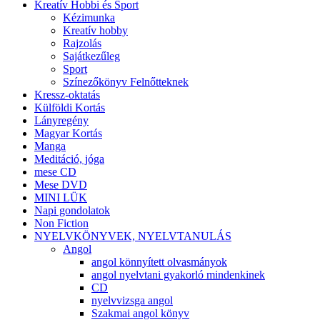
Kreatív Hobbi és Sport
Kézimunka
Kreatív hobby
Rajzolás
Sajátkezűleg
Sport
Színezőkönyv Felnőtteknek
Kressz-oktatás
Külföldi Kortás
Lányregény
Magyar Kortás
Manga
Meditáció, jóga
mese CD
Mese DVD
MINI LÜK
Napi gondolatok
Non Fiction
NYELVKÖNYVEK, NYELVTANULÁS
Angol
angol könnyített olvasmányok
angol nyelvtani gyakorló mindenkinek
CD
nyelvvizsga angol
Szakmai angol könyv