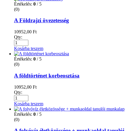
Értékelés:
0
/ 5
(0)
A Földrajzi övezetesség
10952,00
Ft
Qty:
Kosárba teszem
Értékelés:
0
/ 5
(0)
A földtörténet korbeosztása
10952,00
Ft
Qty:
Kosárba teszem
Értékelés:
0
/ 5
(0)
A folyóvíz életközössége + munkaoldal tanulói