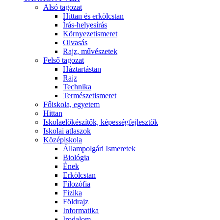
Alsó tagozat
Hittan és erkölcstan
Írás-helyesírás
Környezetismeret
Olvasás
Rajz, művészetek
Felső tagozat
Háztartástan
Rajz
Technika
Természetismeret
Főiskola, egyetem
Hittan
Iskolaelőkészítők, képességfejlesztők
Iskolai atlaszok
Középiskola
Állampolgári Ismeretek
Biológia
Ének
Erkölcstan
Filozófia
Fizika
Földrajz
Informatika
Irodalom