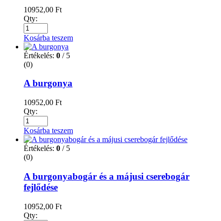
10952,00
Ft
Qty:
Kosárba teszem
Értékelés:
0
/ 5
(0)
A burgonya
10952,00
Ft
Qty:
Kosárba teszem
Értékelés:
0
/ 5
(0)
A burgonyabogár és a májusi cserebogár
fejlődése
10952,00
Ft
Qty: