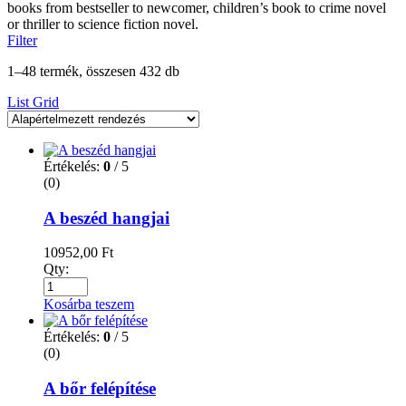
books from bestseller to newcomer, children’s book to crime novel
or thriller to science fiction novel.
Filter
1–48 termék, összesen 432 db
List
Grid
Értékelés:
0
/ 5
(0)
A beszéd hangjai
10952,00
Ft
Qty:
Kosárba teszem
Értékelés:
0
/ 5
(0)
A bőr felépítése