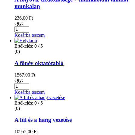
munkalap
236,00
Ft
Qty:
Kosárba teszem
Értékelés:
0
/ 5
(0)
A főnév oktatótabló
1567,00
Ft
Qty:
Kosárba teszem
Értékelés:
0
/ 5
(0)
A fül és a hang vezetése
10952,00
Ft