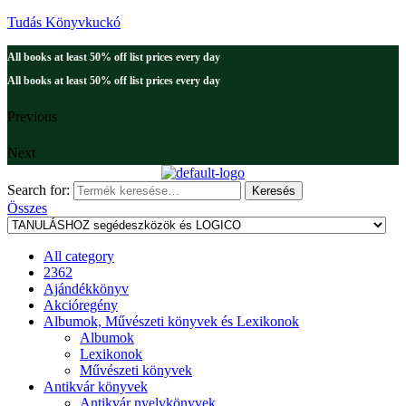
Tudás Könyvkuckó
All books at least 50% off list prices every day
All books at least 50% off list prices every day
Previous
Next
Search for:
Keresés
Összes
All category
2362
Ajándékkönyv
Akcióregény
Albumok, Művészeti könyvek és Lexikonok
Albumok
Lexikonok
Művészeti könyvek
Antikvár könyvek
Antikvár nyelvkönyvek