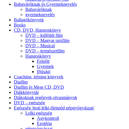
Babaváróknak és Gyermeknevelés
Babaváróknak
gyermeknevelés
Ballagókönyvek
Books
CD, DVD, Hangoskönyv
DVD – külföldi film
DVD – Magyar rajzfilm
DVD – Musical
DVD – természetfilm
Hangoskönyv
Felnőtt
Gyermek
Ifjúsági
Coaching, tréning könyvek
Diafilm
Diafilm és Mese CD, DVD
Diákkönyvtár
Diákoknak regények,olvasmányok
DVD – egészség
Egészség /testi,lelki,életmód,népgyógyászat/
Lelki egészség
Agykontroll
Ezotéria
népgyógyászat