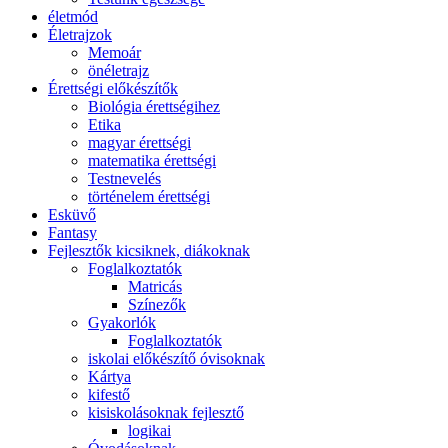
életmód
Életrajzok
Memoár
önéletrajz
Érettségi előkészítők
Biológia érettségihez
Etika
magyar érettségi
matematika érettségi
Testnevelés
történelem érettségi
Esküvő
Fantasy
Fejlesztők kicsiknek, diákoknak
Foglalkoztatók
Matricás
Színezők
Gyakorlók
Foglalkoztatók
iskolai előkészítő óvisoknak
Kártya
kifestő
kisiskolásoknak fejlesztő
logikai