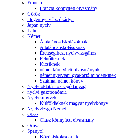
Francia
Francia könnyített olvasmány
Görög
idegennyelvű szókártya
Japán nyelv
Latin
Német
Álatalános Iskolásoknak
Általános iskolásoknak
Érettségihez, nyelvvizsgához
Felnőtteknek
Kicsiknek
német könnyített olvasmányok
német nyelvtani gyakorló mindenkinek
Szakmai német könyv
Nyelv oktatáshoz segédanyag
nyelvi gasztronómia
Nyelvkönyvek
Külföldieknek magyar nyelvkönyv
Nyelvvizsga Német
Olasz
Olasz könnyített olvasmány
Orosz
Spanyol
Középiskolásoknak