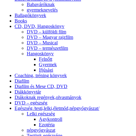
Babaváróknak
gyermeknevelés
Ballagókönyvek
Books
CD, DVD, Hangoskönyv
DVD – külföldi film
DVD – Magyar rajzfilm
DVD – Musical
DVD – természetfilm
Hangoskönyv
Felnőtt
Gyermek
Ifjúsági
Coaching, tréning könyvek
Diafilm
Diafilm és Mese CD, DVD
Diákkönyvtár
Diákoknak regények,olvasmányok
DVD – egészség
Egészség /testi,lelki,életmód,népgyógyászat/
Lelki egészség
Agykontroll
Ezotéria
népgyógyászat
Testünk egészsége