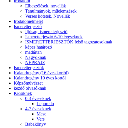
Irodalom
Elbeszélések, novellák
Tanulmányok, műelemzések
Verses kötetek, Novellák
Irodalomelmélet
Ismeretterjesztő
Ifjúsági ismeretterjesztő
Ismeretterjesztó 6-10 éveseknek
ISMERETTERJESZTŐK felső tagozatosoknak
képes határozó
madártan
Nagyoknak
NÉPRAJZ
Ismeretterjesztők
Kalandregény (16 éves kortól)
Kalandregény 10 éves kortól
Képzőművészet
kezdő olvasóknak
Kicsiknek
0-3 éveseknek
Leporello
4-7 éveseknek
Mese
Vers
Babakönyv