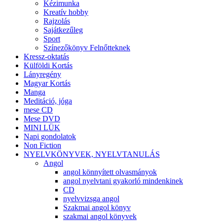
Kézimunka
Kreatív hobby
Rajzolás
Sajátkezűleg
Sport
Színezőkönyv Felnőtteknek
Kressz-oktatás
Külföldi Kortás
Lányregény
Magyar Kortás
Manga
Meditáció, jóga
mese CD
Mese DVD
MINI LÜK
Napi gondolatok
Non Fiction
NYELVKÖNYVEK, NYELVTANULÁS
Angol
angol könnyített olvasmányok
angol nyelvtani gyakorló mindenkinek
CD
nyelvvizsga angol
Szakmai angol könyv
szakmai angol könyvek