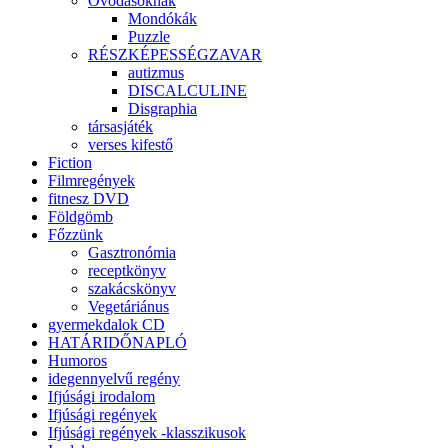
Óvodásoknak
Mondókák
Puzzle
RÉSZKÉPESSÉGZAVAR
autizmus
DISCALCULINE
Disgraphia
társasjáték
verses kifestő
Fiction
Filmregények
fitnesz DVD
Földgömb
Főzzünk
Gasztronómia
receptkönyv
szakácskönyv
Vegetáriánus
gyermekdalok CD
HATÁRIDŐNAPLÓ
Humoros
idegennyelvű regény
Ifjúsági irodalom
Ifjúsági regények
Ifjúsági regények -klasszikusok