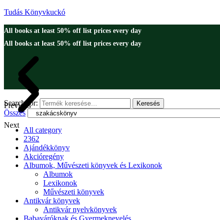
Tudás Könyvkuckó
All books at least 50% off list prices every day
All books at least 50% off list prices every day
Search for:
Keresés
Previous
Összes
Next
All category
2362
Ajándékkönyv
Akcióregény
Albumok, Művészeti könyvek és Lexikonok
Albumok
Lexikonok
Művészeti könyvek
Antikvár könyvek
Antikvár nyelvkönyvek
Babaváróknak és Gyermeknevelés