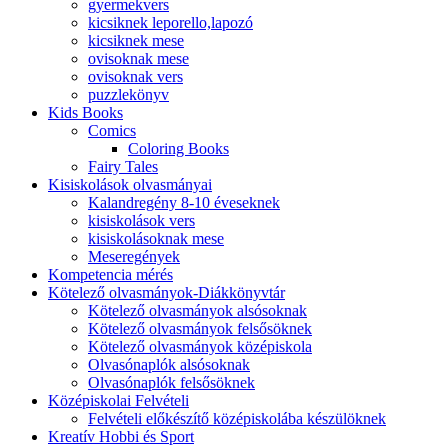
gyermekvers
kicsiknek leporello,lapozó
kicsiknek mese
ovisoknak mese
ovisoknak vers
puzzlekönyv
Kids Books
Comics
Coloring Books
Fairy Tales
Kisiskolások olvasmányai
Kalandregény 8-10 éveseknek
kisiskolások vers
kisiskolásoknak mese
Meseregények
Kompetencia mérés
Kötelező olvasmányok-Diákkönyvtár
Kötelező olvasmányok alsósoknak
Kötelező olvasmányok felsősöknek
Kötelező olvasmányok középiskola
Olvasónaplók alsósoknak
Olvasónaplók felsősöknek
Középiskolai Felvételi
Felvételi előkészítő középiskolába készülöknek
Kreatív Hobbi és Sport