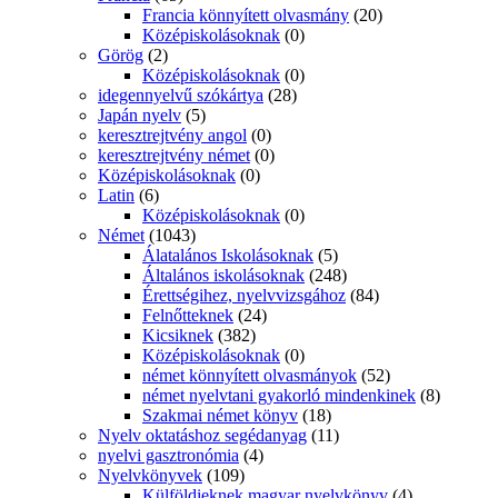
Francia könnyített olvasmány
(20)
Középiskolásoknak
(0)
Görög
(2)
Középiskolásoknak
(0)
idegennyelvű szókártya
(28)
Japán nyelv
(5)
keresztrejtvény angol
(0)
keresztrejtvény német
(0)
Középiskolásoknak
(0)
Latin
(6)
Középiskolásoknak
(0)
Német
(1043)
Álatalános Iskolásoknak
(5)
Általános iskolásoknak
(248)
Érettségihez, nyelvvizsgához
(84)
Felnőtteknek
(24)
Kicsiknek
(382)
Középiskolásoknak
(0)
német könnyített olvasmányok
(52)
német nyelvtani gyakorló mindenkinek
(8)
Szakmai német könyv
(18)
Nyelv oktatáshoz segédanyag
(11)
nyelvi gasztronómia
(4)
Nyelvkönyvek
(109)
Külföldieknek magyar nyelvkönyv
(4)