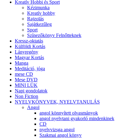
Kreatív Hobbi és Sport
Kézimunka
Kreatív hobby
Rajzolás
Sajátkezűleg
Sport
Színezőkönyv Felnőtteknek
Kressz-oktatás
Külföldi Kortás
Lányregény
Magyar Kortás
Manga
Meditáció, jóga
mese CD
Mese DVD
MINI LÜK
Napi gondolatok
Non Fiction
NYELVKÖNYVEK, NYELVTANULÁS
Angol
angol könnyített olvasmányok
angol nyelvtani gyakorló mindenkinek
CD
nyelvvizsga angol
Szakmai angol könyv