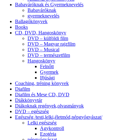
Babaváróknak és Gyermeknevelés
Babaváróknak
gyermeknevelés
Ballagókönyvek
Books
CD, DVD, Hangoskönyv
DVD – külföldi film
DVD – Magyar rajzfilm
DVD – Musical
DVD – természetfilm
Hangoskönyv
Felnőtt
Gyermek
Ifjúsági
Coaching, tréning könyvek
Diafilm
Diafilm és Mese CD, DVD
Diákkönyvtár
Diákoknak regények,olvasmányok
DVD – egészség
Egészség /testi,lelki,életmód,népgyógyászat/
Lelki egészség
Agykontroll
Ezotéria
népgyógyászat