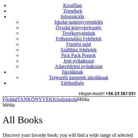
Kezdőlap
Termékek
Információk
Iskolai tankönyvrendelés
Óvodai könyvterjesztés
Tevékenységünk
Felhasználási Feltételek
Fizetési mód
Szállítási feltételek
Pick Pack Pontok
Jogi nyilatkozat
Adatvédelmi nyilatkozat
Iskoláknak
Terjesztői üzenetek iskoláknak
Elérhetőség
Hívjon most!
+36 23 361 051
Főoldal
TANKÖNYVEK
Középiskola
Média
Média
All Books
Discover your favorite book: you will find a wide range of selected