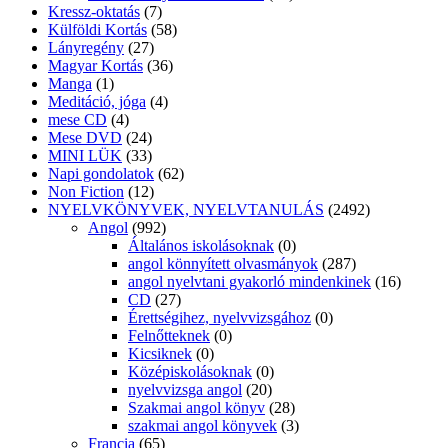
Kressz-oktatás
(7)
Külföldi Kortás
(58)
Lányregény
(27)
Magyar Kortás
(36)
Manga
(1)
Meditáció, jóga
(4)
mese CD
(4)
Mese DVD
(24)
MINI LÜK
(33)
Napi gondolatok
(62)
Non Fiction
(12)
NYELVKÖNYVEK, NYELVTANULÁS
(2492)
Angol
(992)
Általános iskolásoknak
(0)
angol könnyített olvasmányok
(287)
angol nyelvtani gyakorló mindenkinek
(16)
CD
(27)
Érettségihez, nyelvvizsgához
(0)
Felnőtteknek
(0)
Kicsiknek
(0)
Középiskolásoknak
(0)
nyelvvizsga angol
(20)
Szakmai angol könyv
(28)
szakmai angol könyvek
(3)
Francia
(65)