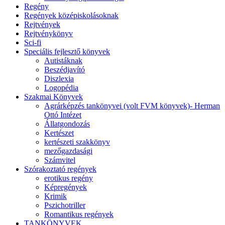
Regény
Regények középiskolásoknak
Rejtvények
Rejtvénykönyv
Sci-fi
Speciális fejlesztő könyvek
Autistáknak
Beszédjavító
Diszlexia
Logopédia
Szakmai Könyvek
Agrárképzés tankönyvei (volt FVM könyvek)- Herman
Ottó Intézet
Állatgondozás
Kertészet
kertészeti szakkönyv
mezőgazdasági
Számvitel
Szórakoztató regények
erotikus regény
Képregények
Krimik
Pszichotriller
Romantikus regények
TANKÖNYVEK