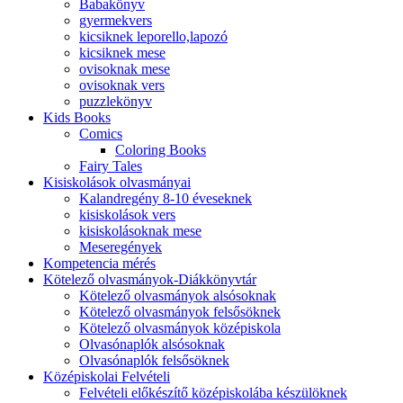
Babakönyv
gyermekvers
kicsiknek leporello,lapozó
kicsiknek mese
ovisoknak mese
ovisoknak vers
puzzlekönyv
Kids Books
Comics
Coloring Books
Fairy Tales
Kisiskolások olvasmányai
Kalandregény 8-10 éveseknek
kisiskolások vers
kisiskolásoknak mese
Meseregények
Kompetencia mérés
Kötelező olvasmányok-Diákkönyvtár
Kötelező olvasmányok alsósoknak
Kötelező olvasmányok felsősöknek
Kötelező olvasmányok középiskola
Olvasónaplók alsósoknak
Olvasónaplók felsősöknek
Középiskolai Felvételi
Felvételi előkészítő középiskolába készülöknek