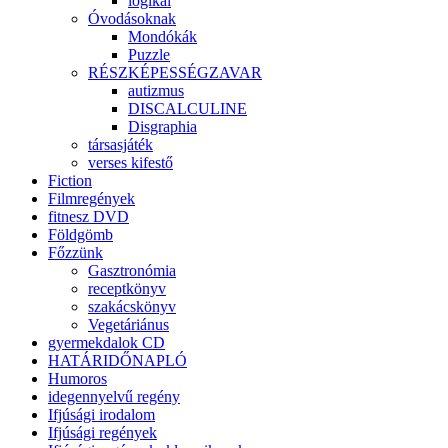
logikai
Óvodásoknak
Mondókák
Puzzle
RÉSZKÉPESSÉGZAVAR
autizmus
DISCALCULINE
Disgraphia
társasjáték
verses kifestő
Fiction
Filmregények
fitnesz DVD
Földgömb
Főzzünk
Gasztronómia
receptkönyv
szakácskönyv
Vegetáriánus
gyermekdalok CD
HATÁRIDŐNAPLÓ
Humoros
idegennyelvű regény
Ifjúsági irodalom
Ifjúsági regények