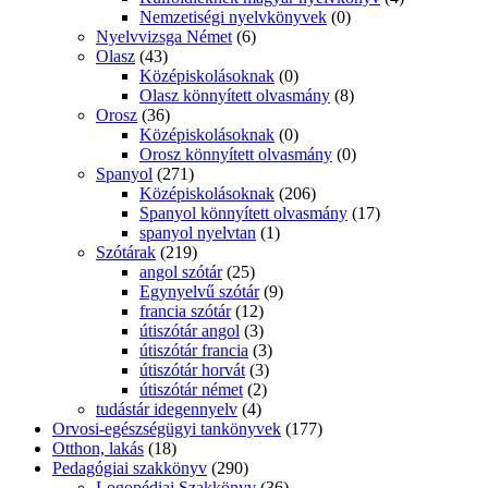
Nemzetiségi nyelvkönyvek
(0)
Nyelvvizsga Német
(6)
Olasz
(43)
Középiskolásoknak
(0)
Olasz könnyített olvasmány
(8)
Orosz
(36)
Középiskolásoknak
(0)
Orosz könnyített olvasmány
(0)
Spanyol
(271)
Középiskolásoknak
(206)
Spanyol könnyített olvasmány
(17)
spanyol nyelvtan
(1)
Szótárak
(219)
angol szótár
(25)
Egynyelvű szótár
(9)
francia szótár
(12)
útiszótár angol
(3)
útiszótár francia
(3)
útiszótár horvát
(3)
útiszótár német
(2)
tudástár idegennyelv
(4)
Orvosi-egészségügyi tankönyvek
(177)
Otthon, lakás
(18)
Pedagógiai szakkönyv
(290)
Logopédiai Szakkönyv
(36)