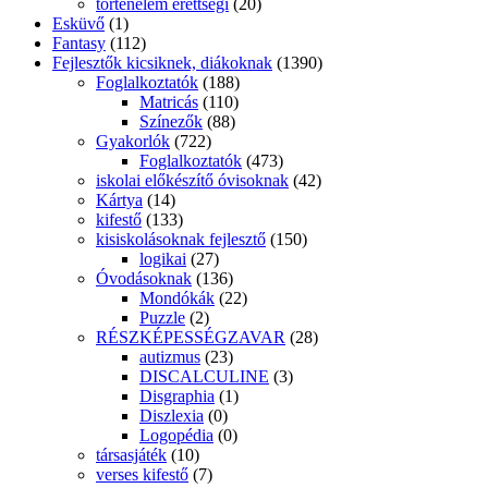
történelem érettségi
(20)
Esküvő
(1)
Fantasy
(112)
Fejlesztők kicsiknek, diákoknak
(1390)
Foglalkoztatók
(188)
Matricás
(110)
Színezők
(88)
Gyakorlók
(722)
Foglalkoztatók
(473)
iskolai előkészítő óvisoknak
(42)
Kártya
(14)
kifestő
(133)
kisiskolásoknak fejlesztő
(150)
logikai
(27)
Óvodásoknak
(136)
Mondókák
(22)
Puzzle
(2)
RÉSZKÉPESSÉGZAVAR
(28)
autizmus
(23)
DISCALCULINE
(3)
Disgraphia
(1)
Diszlexia
(0)
Logopédia
(0)
társasjáték
(10)
verses kifestő
(7)