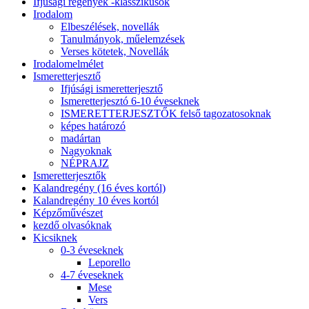
Ifjúsági regények -klasszikusok
Irodalom
Elbeszélések, novellák
Tanulmányok, műelemzések
Verses kötetek, Novellák
Irodalomelmélet
Ismeretterjesztő
Ifjúsági ismeretterjesztő
Ismeretterjesztó 6-10 éveseknek
ISMERETTERJESZTŐK felső tagozatosoknak
képes határozó
madártan
Nagyoknak
NÉPRAJZ
Ismeretterjesztők
Kalandregény (16 éves kortól)
Kalandregény 10 éves kortól
Képzőművészet
kezdő olvasóknak
Kicsiknek
0-3 éveseknek
Leporello
4-7 éveseknek
Mese
Vers