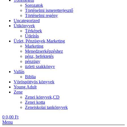
Történelem
Sorozatok
Történelmi ismeretterjesztő
Történelmi regény
Uncategorized
Útikönyvek
Térképek
Útleírás
Üzlet, Pénzügyek,Marketing
Marketing
Menedzserképzéshez
pénz, befektetés
pénzügy
üzleti szakkönyv
Vallás
Biblia
Vöröspöttyös könyvek
Young Adult
Zene
Zenei könyvek,CD
Zenei kotta
Zeneiskolai tankönyvek
0
0,00
Ft
Menu