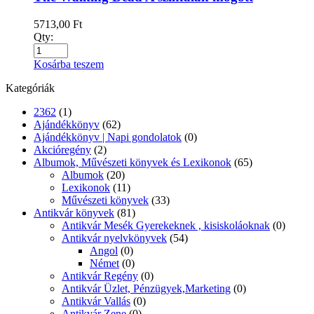
5713,00
Ft
Qty:
Kosárba teszem
Kategóriák
2362
(1)
Ajándékkönyv
(62)
Ajándékkönyv | Napi gondolatok
(0)
Akcióregény
(2)
Albumok, Művészeti könyvek és Lexikonok
(65)
Albumok
(20)
Lexikonok
(11)
Művészeti könyvek
(33)
Antikvár könyvek
(81)
Antikvár Mesék Gyerekeknek , kisiskoláoknak
(0)
Antikvár nyelvkönyvek
(54)
Angol
(0)
Német
(0)
Antikvár Regény
(0)
Antikvár Üzlet, Pénzügyek,Marketing
(0)
Antikvár Vallás
(0)
Antikvár Zene
(0)