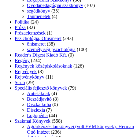
Óvodapedagógiai szakkönyv
(107)
segédkönyv
(35)
Tanmenetek
(4)
Politika
(24)
Próza
(32)
Prózaelemzések
(1)
Pszichológia, Önismeret
(293)
önismeret
(38)
személyiség pszichológia
(100)
Reader's Digest Kiadó Kft.
(0)
Regény
(234)
Regények középiskolásoknak
(126)
Rejtvények
(8)
Rejtvénykönyv
(11)
Sci-fi
(29)
Speciális fejlesztő könyvek
(79)
Autistáknak
(4)
Beszédjavító
(8)
Diszkalkulia
(0)
Diszlexia
(7)
Logopédia
(44)
Szakmai Könyvek
(558)
Agrárképzés tankönyvei (volt FVM könyvek)- Herman
Ottó Intézet
(236)