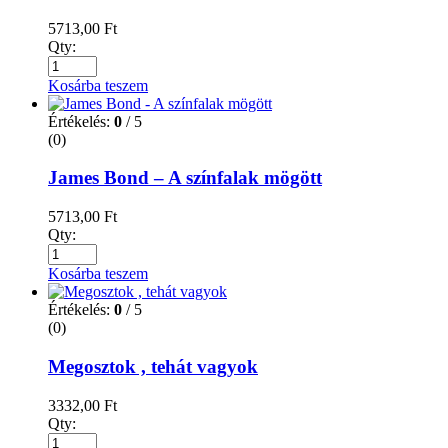
5713,00
Ft
Qty:
Kosárba teszem
Értékelés:
0
/ 5
(0)
James Bond – A színfalak mögött
5713,00
Ft
Qty:
Kosárba teszem
Értékelés:
0
/ 5
(0)
Megosztok , tehát vagyok
3332,00
Ft
Qty: