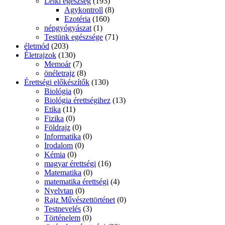
Lelki egészség
(193)
Agykontroll
(8)
Ezotéria
(160)
népgyógyászat
(1)
Testünk egészsége
(71)
életmód
(203)
Életrajzok
(130)
Memoár
(7)
önéletrajz
(8)
Érettségi előkészítők
(130)
Biológia
(0)
Biológia érettségihez
(13)
Etika
(11)
Fizika
(0)
Földrajz
(0)
Informatika
(0)
Irodalom
(0)
Kémia
(0)
magyar érettségi
(16)
Matematika
(0)
matematika érettségi
(4)
Nyelvtan
(0)
Rajz Művészettörténet
(0)
Testnevelés
(3)
Történelem
(0)