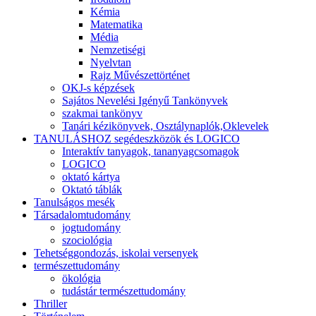
Kémia
Matematika
Média
Nemzetiségi
Nyelvtan
Rajz Művészettörténet
OKJ-s képzések
Sajátos Nevelési Igényű Tankönyvek
szakmai tankönyv
Tanári kézikönyvek, Osztálynaplók,Oklevelek
TANULÁSHOZ segédeszközök és LOGICO
Interaktív tanyagok, tananyagcsomagok
LOGICO
oktató kártya
Oktató táblák
Tanulságos mesék
Társadalomtudomány
jogtudomány
szociológia
Tehetséggondozás, iskolai versenyek
természettudomány
ökológia
tudástár természettudomány
Thriller