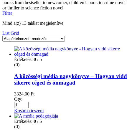
books from bestseller to newcomer, children’s book to crime novel
or thriller to science fiction novel.
Filter
Mind a(z) 13 találat megjelenítve
List
Grid
Értékelés:
0
/ 5
(0)
A közösségi média nagykönyve – Hogyan vidd
sikerre céged és önmagad
3324,00
Ft
Qty:
Kosárba teszem
Értékelés:
0
/ 5
(0)