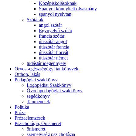
Középiskolásoknak
Spanyol könnyített olvasmány
spanyol nyelvtan
Szótárak
angol szótár
Egynyelvű szótár
francia szótár
útiszótár angol
útiszótár francia
útiszótár horvát
útiszótár német
tudástár idegennyelv
Orvosi-egészségügyi tankönyvek
Otthon, lakás
Pedagógiai szakkönyv
Logopédiai Szakkönyv
Óvodapedagógiai szakkönyv
segédkönyv
Tanmenetek
Politika
Próza
Prózaelemzések
Pszichológia, Önismeret
önismeret
személyiség pszichológia