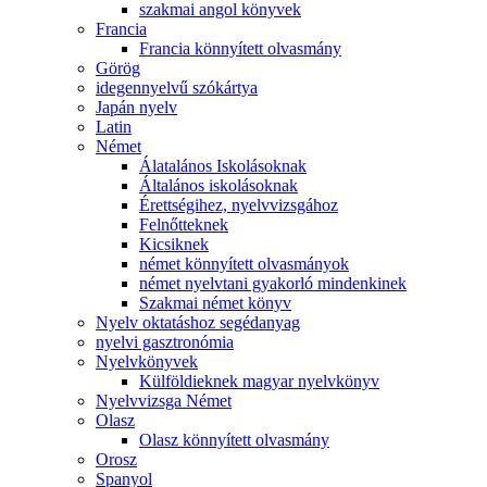
szakmai angol könyvek
Francia
Francia könnyített olvasmány
Görög
idegennyelvű szókártya
Japán nyelv
Latin
Német
Álatalános Iskolásoknak
Általános iskolásoknak
Érettségihez, nyelvvizsgához
Felnőtteknek
Kicsiknek
német könnyített olvasmányok
német nyelvtani gyakorló mindenkinek
Szakmai német könyv
Nyelv oktatáshoz segédanyag
nyelvi gasztronómia
Nyelvkönyvek
Külföldieknek magyar nyelvkönyv
Nyelvvizsga Német
Olasz
Olasz könnyített olvasmány
Orosz
Spanyol