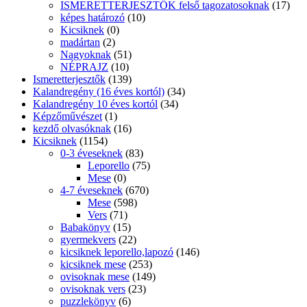
ISMERETTERJESZTŐK felső tagozatosoknak
(17)
képes határozó
(10)
Kicsiknek
(0)
madártan
(2)
Nagyoknak
(51)
NÉPRAJZ
(10)
Ismeretterjesztők
(139)
Kalandregény (16 éves kortól)
(34)
Kalandregény 10 éves kortól
(34)
Képzőművészet
(1)
kezdő olvasóknak
(16)
Kicsiknek
(1154)
0-3 éveseknek
(83)
Leporello
(75)
Mese
(0)
4-7 éveseknek
(670)
Mese
(598)
Vers
(71)
Babakönyv
(15)
gyermekvers
(22)
kicsiknek leporello,lapozó
(146)
kicsiknek mese
(253)
ovisoknak mese
(149)
ovisoknak vers
(23)
puzzlekönyv
(6)