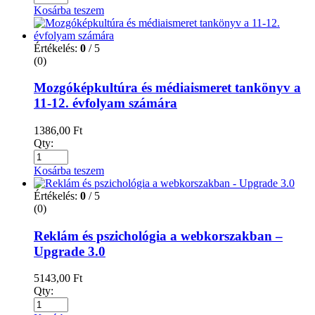
Kosárba teszem
Értékelés:
0
/ 5
(0)
Mozgóképkultúra és médiaismeret tankönyv a
11-12. évfolyam számára
1386,00
Ft
Qty:
Kosárba teszem
Értékelés:
0
/ 5
(0)
Reklám és pszichológia a webkorszakban –
Upgrade 3.0
5143,00
Ft
Qty: