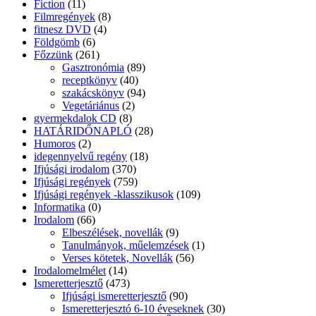
Fiction
(11)
Filmregények
(8)
fitnesz DVD
(4)
Földgömb
(6)
Főzzünk
(261)
Gasztronómia
(89)
receptkönyv
(40)
szakácskönyv
(94)
Vegetáriánus
(2)
gyermekdalok CD
(8)
HATÁRIDŐNAPLÓ
(28)
Humoros
(2)
idegennyelvű regény
(18)
Ifjúsági irodalom
(370)
Ifjúsági regények
(759)
Ifjúsági regények -klasszikusok
(109)
Informatika
(0)
Irodalom
(66)
Elbeszélések, novellák
(9)
Tanulmányok, műelemzések
(1)
Verses kötetek, Novellák
(56)
Irodalomelmélet
(14)
Ismeretterjesztő
(473)
Ifjúsági ismeretterjesztő
(90)
Ismeretterjesztó 6-10 éveseknek
(30)