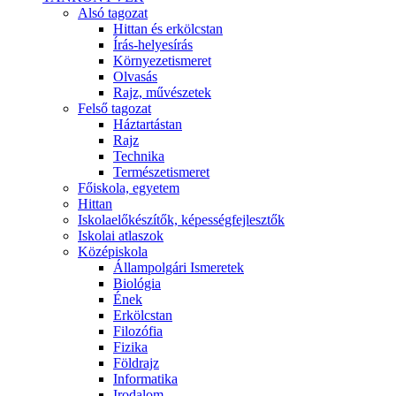
Alsó tagozat
Hittan és erkölcstan
Írás-helyesírás
Környezetismeret
Olvasás
Rajz, művészetek
Felső tagozat
Háztartástan
Rajz
Technika
Természetismeret
Főiskola, egyetem
Hittan
Iskolaelőkészítők, képességfejlesztők
Iskolai atlaszok
Középiskola
Állampolgári Ismeretek
Biológia
Ének
Erkölcstan
Filozófia
Fizika
Földrajz
Informatika
Irodalom