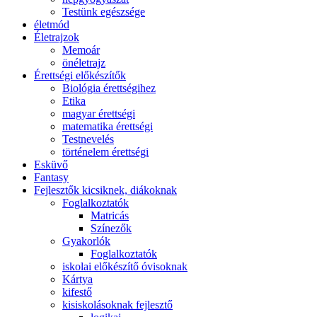
Testünk egészsége
életmód
Életrajzok
Memoár
önéletrajz
Érettségi előkészítők
Biológia érettségihez
Etika
magyar érettségi
matematika érettségi
Testnevelés
történelem érettségi
Esküvő
Fantasy
Fejlesztők kicsiknek, diákoknak
Foglalkoztatók
Matricás
Színezők
Gyakorlók
Foglalkoztatók
iskolai előkészítő óvisoknak
Kártya
kifestő
kisiskolásoknak fejlesztő