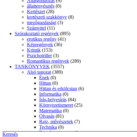
Állatgondozás
(9)
állattenyésztés
(0)
Kertészet
(28)
kertészeti szakkönyv
(8)
mezőgazdasági
(3)
Számvitel
(11)
Szórakoztató regények
(895)
erotikus regény
(41)
Képregények
(36)
Krimik
(153)
Pszichotriller
(3)
Romantikus regények
(289)
TANKÖNYVEK
(3557)
Alsó tagozat
(389)
Ének
(0)
Hittan
(0)
Hittan és erkölcstan
(6)
Informatika
(0)
Írás-helyesírás
(84)
Környezetismeret
(25)
Matematika
(0)
Olvasás
(81)
Rajz, művészetek
(7)
Technika
(0)
Természetismeret
(0)
Keresés