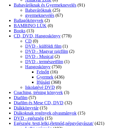
Babaváróknak és Gyermeknevelés
(91)
Babaváróknak
(25)
gyermeknevelés
(67)
Ballagókönyvek
(2)
BAMBINO LÜK
(0)
Books
(13)
CD, DVD, Hangoskönyv
(778)
CD
(0)
DVD - külföldi film
(1)
DVD - Magyar rajzfilm
(2)
DVD - Musical
(2)
DVD - természetfilm
(1)
Hangoskönyv
(750)
Felnőtt
(16)
Gyermek
(436)
Ifjúsági
(368)
Iskolatévé DVD
(0)
Coaching, tréning könyvek
(3)
Diafilm
(57)
Diafilm és Mese CD, DVD
(32)
Diákkönyvtár
(15)
Diákoknak regények,olvasmányok
(15)
DVD - egészség
(15)
Egészség /testi,lelki,életmód,népgyógyászat/
(421)