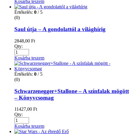
Kosárba teszem
Értékelés:
0
/ 5
(0)
Saul útja – A gondolattól a világhírig
2848,00
Ft
Qty:
Kosárba teszem
Értékelés:
0
/ 5
(0)
Schwarzenegger+Stallone – A színfalak mögött
– Könyvcsomag
11427,00
Ft
Qty:
Kosárba teszem