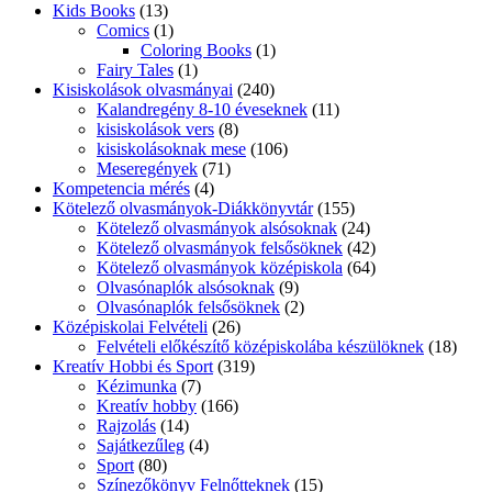
Kids Books
(13)
Comics
(1)
Coloring Books
(1)
Fairy Tales
(1)
Kisiskolások olvasmányai
(240)
Kalandregény 8-10 éveseknek
(11)
kisiskolások vers
(8)
kisiskolásoknak mese
(106)
Meseregények
(71)
Kompetencia mérés
(4)
Kötelező olvasmányok-Diákkönyvtár
(155)
Kötelező olvasmányok alsósoknak
(24)
Kötelező olvasmányok felsősöknek
(42)
Kötelező olvasmányok középiskola
(64)
Olvasónaplók alsósoknak
(9)
Olvasónaplók felsősöknek
(2)
Középiskolai Felvételi
(26)
Felvételi előkészítő középiskolába készülöknek
(18)
Kreatív Hobbi és Sport
(319)
Kézimunka
(7)
Kreatív hobby
(166)
Rajzolás
(14)
Sajátkezűleg
(4)
Sport
(80)
Színezőkönyv Felnőtteknek
(15)