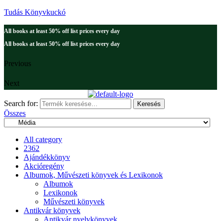
Tudás Könyvkuckó
All books at least 50% off list prices every day
All books at least 50% off list prices every day
Previous
Next
Search for:
Keresés
Összes
All category
2362
Ajándékkönyv
Akcióregény
Albumok, Művészeti könyvek és Lexikonok
Albumok
Lexikonok
Művészeti könyvek
Antikvár könyvek
Antikvár nyelvkönyvek