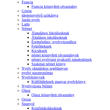
Francia
Francia könnyített olvasmány
Görög
idegennyelvű szókártya
Japán nyelv
Latin
Német
Álatalános Iskolásoknak
Általános iskolásoknak
Érettségihez, nyelvvizsgához
Felnőtteknek
Kicsiknek
német könnyített olvasmányok
német nyelvtani gyakorló mindenkinek
Szakmai német könyv
Nyelv oktatáshoz segédanyag
nyelvi gasztronómia
Nyelvkönyvek
Külföldieknek magyar nyelvkönyv
Nyelvvizsga Német
Olasz
Olasz könnyített olvasmány
Orosz
Spanyol
Középiskolásoknak