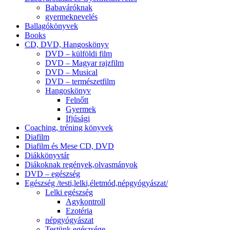
Babaváróknak
gyermeknevelés
Ballagókönyvek
Books
CD, DVD, Hangoskönyv
DVD – külföldi film
DVD – Magyar rajzfilm
DVD – Musical
DVD – természetfilm
Hangoskönyv
Felnőtt
Gyermek
Ifjúsági
Coaching, tréning könyvek
Diafilm
Diafilm és Mese CD, DVD
Diákkönyvtár
Diákoknak regények,olvasmányok
DVD – egészség
Egészség /testi,lelki,életmód,népgyógyászat/
Lelki egészség
Agykontroll
Ezotéria
népgyógyászat
Testünk egészsége