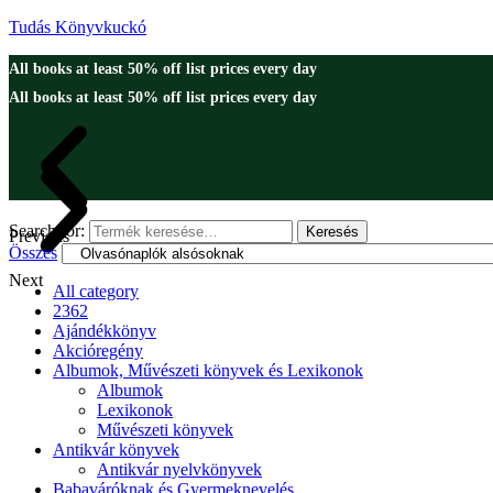
Tudás Könyvkuckó
All books at least 50% off list prices every day
All books at least 50% off list prices every day
Search for:
Keresés
Previous
Összes
Next
All category
2362
Ajándékkönyv
Akcióregény
Albumok, Művészeti könyvek és Lexikonok
Albumok
Lexikonok
Művészeti könyvek
Antikvár könyvek
Antikvár nyelvkönyvek
Babaváróknak és Gyermeknevelés