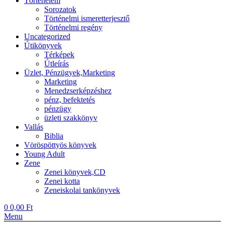
Történelem
Sorozatok
Történelmi ismeretterjesztő
Történelmi regény
Uncategorized
Útikönyvek
Térképek
Útleírás
Üzlet, Pénzügyek,Marketing
Marketing
Menedzserképzéshez
pénz, befektetés
pénzügy
üzleti szakkönyv
Vallás
Biblia
Vöröspöttyös könyvek
Young Adult
Zene
Zenei könyvek,CD
Zenei kotta
Zeneiskolai tankönyvek
0
0,00
Ft
Menu