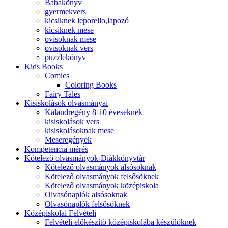
Babakönyv
gyermekvers
kicsiknek leporello,lapozó
kicsiknek mese
ovisoknak mese
ovisoknak vers
puzzlekönyv
Kids Books
Comics
Coloring Books
Fairy Tales
Kisiskolások olvasmányai
Kalandregény 8-10 éveseknek
kisiskolások vers
kisiskolásoknak mese
Meseregények
Kompetencia mérés
Kötelező olvasmányok-Diákkönyvtár
Kötelező olvasmányok alsósoknak
Kötelező olvasmányok felsősöknek
Kötelező olvasmányok középiskola
Olvasónaplók alsósoknak
Olvasónaplók felsősöknek
Középiskolai Felvételi
Felvételi előkészítő középiskolába készülöknek