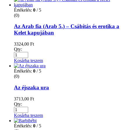
Értékelés:
0
/ 5
(0)
Az Arab fia (Arab 5.) – Csábítás és erotika a
Kelet kapujában
3324,00
Ft
Qty:
Kosárba teszem
Értékelés:
0
/ 5
(0)
Az éjszaka ura
3713,00
Ft
Qty:
Kosárba teszem
Értékelés:
0
/ 5