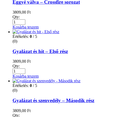
Eggyé válva – Crossfire sorozat
3809,00
Ft
Qty:
Kosárba teszem
Értékelés:
0
/ 5
(0)
Gyalázat és hit – Első rész
3809,00
Ft
Qty:
Kosárba teszem
Értékelés:
0
/ 5
(0)
Gyalázat és szenvedély – Második rész
3809,00
Ft
Qty: