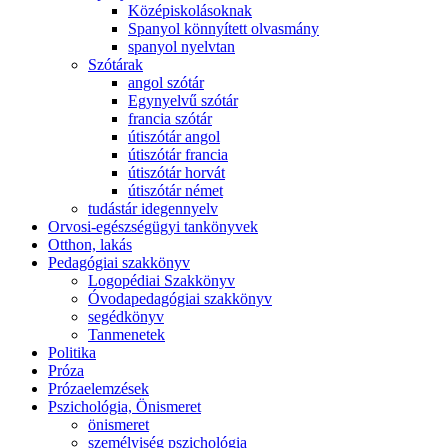
Középiskolásoknak
Spanyol könnyített olvasmány
spanyol nyelvtan
Szótárak
angol szótár
Egynyelvű szótár
francia szótár
útiszótár angol
útiszótár francia
útiszótár horvát
útiszótár német
tudástár idegennyelv
Orvosi-egészségügyi tankönyvek
Otthon, lakás
Pedagógiai szakkönyv
Logopédiai Szakkönyv
Óvodapedagógiai szakkönyv
segédkönyv
Tanmenetek
Politika
Próza
Prózaelemzések
Pszichológia, Önismeret
önismeret
személyiség pszichológia