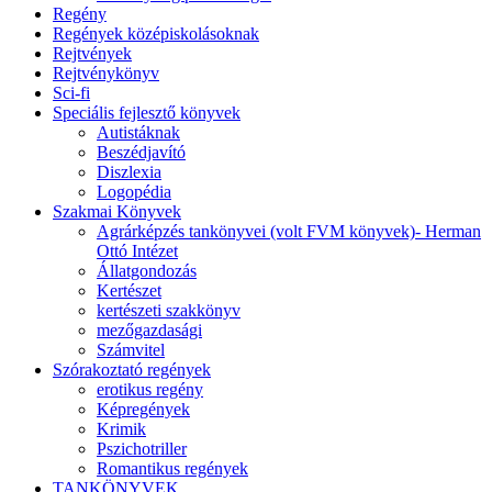
Regény
Regények középiskolásoknak
Rejtvények
Rejtvénykönyv
Sci-fi
Speciális fejlesztő könyvek
Autistáknak
Beszédjavító
Diszlexia
Logopédia
Szakmai Könyvek
Agrárképzés tankönyvei (volt FVM könyvek)- Herman
Ottó Intézet
Állatgondozás
Kertészet
kertészeti szakkönyv
mezőgazdasági
Számvitel
Szórakoztató regények
erotikus regény
Képregények
Krimik
Pszichotriller
Romantikus regények
TANKÖNYVEK