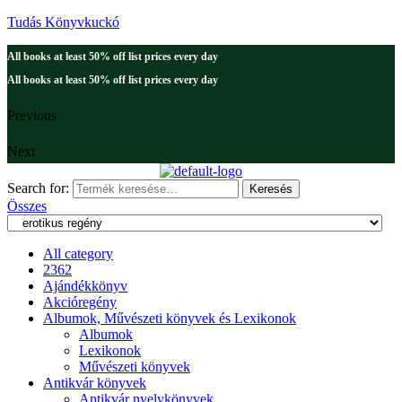
Tudás Könyvkuckó
All books at least 50% off list prices every day
All books at least 50% off list prices every day
Previous
Next
Search for:
Keresés
Összes
All category
2362
Ajándékkönyv
Akcióregény
Albumok, Művészeti könyvek és Lexikonok
Albumok
Lexikonok
Művészeti könyvek
Antikvár könyvek
Antikvár nyelvkönyvek