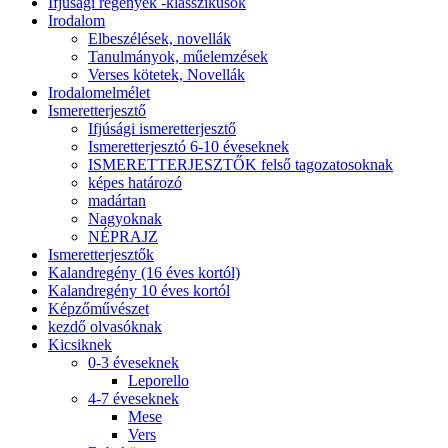
Ifjúsági regények -klasszikusok
Irodalom
Elbeszélések, novellák
Tanulmányok, műelemzések
Verses kötetek, Novellák
Irodalomelmélet
Ismeretterjesztő
Ifjúsági ismeretterjesztő
Ismeretterjesztó 6-10 éveseknek
ISMERETTERJESZTŐK felső tagozatosoknak
képes határozó
madártan
Nagyoknak
NÉPRAJZ
Ismeretterjesztők
Kalandregény (16 éves kortól)
Kalandregény 10 éves kortól
Képzőművészet
kezdő olvasóknak
Kicsiknek
0-3 éveseknek
Leporello
4-7 éveseknek
Mese
Vers