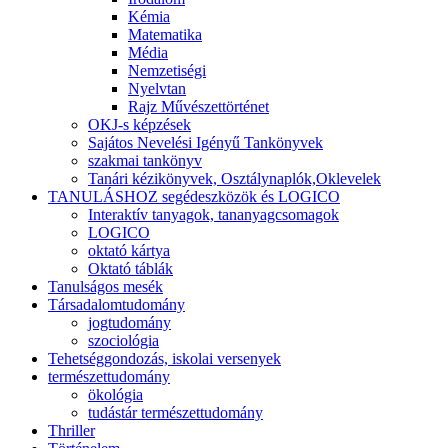
Kémia
Matematika
Média
Nemzetiségi
Nyelvtan
Rajz Művészettörténet
OKJ-s képzések
Sajátos Nevelési Igényű Tankönyvek
szakmai tankönyv
Tanári kézikönyvek, Osztálynaplók,Oklevelek
TANULÁSHOZ segédeszközök és LOGICO
Interaktív tanyagok, tananyagcsomagok
LOGICO
oktató kártya
Oktató táblák
Tanulságos mesék
Társadalomtudomány
jogtudomány
szociológia
Tehetséggondozás, iskolai versenyek
természettudomány
ökológia
tudástár természettudomány
Thriller