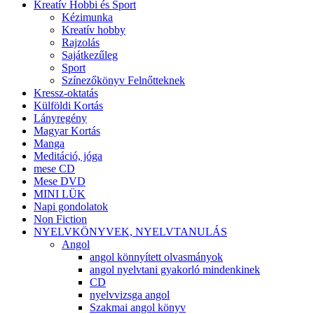
Kreatív Hobbi és Sport
Kézimunka
Kreatív hobby
Rajzolás
Sajátkezűleg
Sport
Színezőkönyv Felnőtteknek
Kressz-oktatás
Külföldi Kortás
Lányregény
Magyar Kortás
Manga
Meditáció, jóga
mese CD
Mese DVD
MINI LÜK
Napi gondolatok
Non Fiction
NYELVKÖNYVEK, NYELVTANULÁS
Angol
angol könnyített olvasmányok
angol nyelvtani gyakorló mindenkinek
CD
nyelvvizsga angol
Szakmai angol könyv