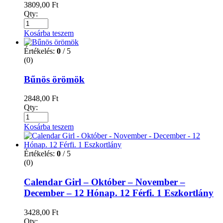
3809,00
Ft
Qty:
Kosárba teszem
Értékelés:
0
/ 5
(0)
Bűnös örömök
2848,00
Ft
Qty:
Kosárba teszem
Értékelés:
0
/ 5
(0)
Calendar Girl – Október – November –
December – 12 Hónap. 12 Férfi. 1 Eszkortlány
3428,00
Ft
Qty: