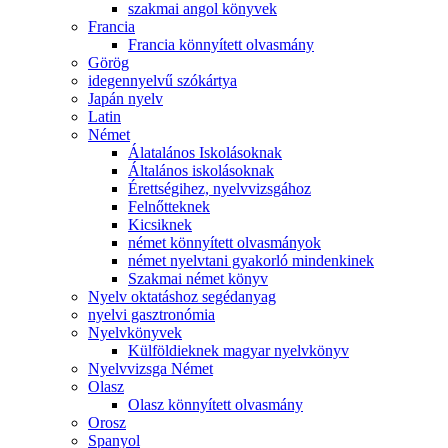
szakmai angol könyvek
Francia
Francia könnyített olvasmány
Görög
idegennyelvű szókártya
Japán nyelv
Latin
Német
Álatalános Iskolásoknak
Általános iskolásoknak
Érettségihez, nyelvvizsgához
Felnőtteknek
Kicsiknek
német könnyített olvasmányok
német nyelvtani gyakorló mindenkinek
Szakmai német könyv
Nyelv oktatáshoz segédanyag
nyelvi gasztronómia
Nyelvkönyvek
Külföldieknek magyar nyelvkönyv
Nyelvvizsga Német
Olasz
Olasz könnyített olvasmány
Orosz
Spanyol