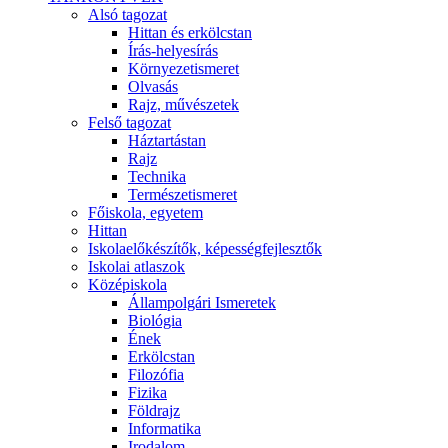
Alsó tagozat
Hittan és erkölcstan
Írás-helyesírás
Környezetismeret
Olvasás
Rajz, művészetek
Felső tagozat
Háztartástan
Rajz
Technika
Természetismeret
Főiskola, egyetem
Hittan
Iskolaelőkészítők, képességfejlesztők
Iskolai atlaszok
Középiskola
Állampolgári Ismeretek
Biológia
Ének
Erkölcstan
Filozófia
Fizika
Földrajz
Informatika
Irodalom