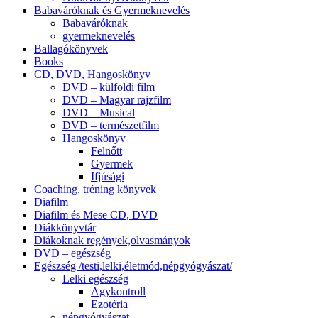
Babaváróknak és Gyermeknevelés
Babaváróknak
gyermeknevelés
Ballagókönyvek
Books
CD, DVD, Hangoskönyv
DVD – külföldi film
DVD – Magyar rajzfilm
DVD – Musical
DVD – természetfilm
Hangoskönyv
Felnőtt
Gyermek
Ifjúsági
Coaching, tréning könyvek
Diafilm
Diafilm és Mese CD, DVD
Diákkönyvtár
Diákoknak regények,olvasmányok
DVD – egészség
Egészség /testi,lelki,életmód,népgyógyászat/
Lelki egészség
Agykontroll
Ezotéria
népgyógyászat