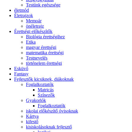
Testünk egészsége
életmód
Életrajzok
Memoár
önéletrajz
Érettségi előkészítők
Biológia érettségihez
Etika
magyar érettségi
matematika érettségi
Testnevelés
történelem érettségi
Esküvő
Fantasy
Fejlesztők kicsiknek, diákoknak
Foglalkoztatók
Matricás
Színezők
Gyakorlók
Foglalkoztatók
iskolai előkészítő óvisoknak
Kártya
kifestő
kisiskolásoknak fejlesztő