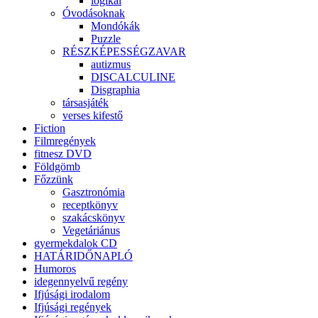
logikai
Óvodásoknak
Mondókák
Puzzle
RÉSZKÉPESSÉGZAVAR
autizmus
DISCALCULINE
Disgraphia
társasjáték
verses kifestő
Fiction
Filmregények
fitnesz DVD
Földgömb
Főzzünk
Gasztronómia
receptkönyv
szakácskönyv
Vegetáriánus
gyermekdalok CD
HATÁRIDŐNAPLÓ
Humoros
idegennyelvű regény
Ifjúsági irodalom
Ifjúsági regények