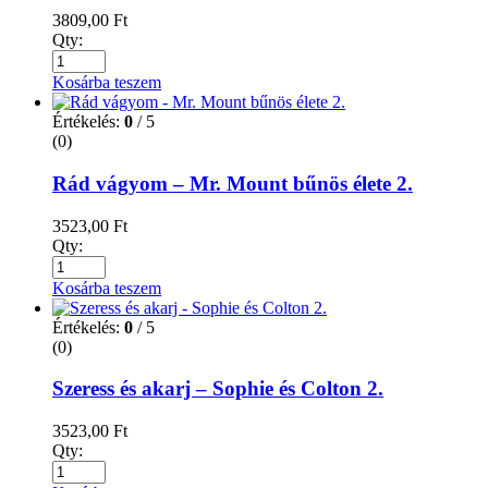
3809,00
Ft
Qty:
Kosárba teszem
Értékelés:
0
/ 5
(0)
Rád vágyom – Mr. Mount bűnös élete 2.
3523,00
Ft
Qty:
Kosárba teszem
Értékelés:
0
/ 5
(0)
Szeress és akarj – Sophie és Colton 2.
3523,00
Ft
Qty: