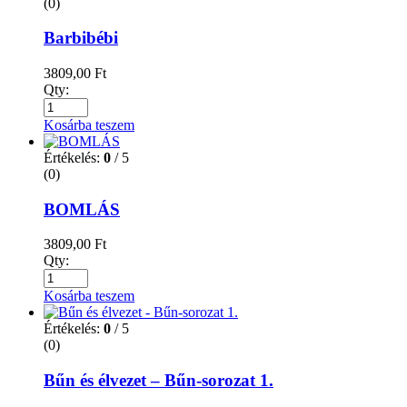
(0)
Barbibébi
3809,00
Ft
Qty:
Kosárba teszem
Értékelés:
0
/ 5
(0)
BOMLÁS
3809,00
Ft
Qty:
Kosárba teszem
Értékelés:
0
/ 5
(0)
Bűn és élvezet – Bűn-sorozat 1.