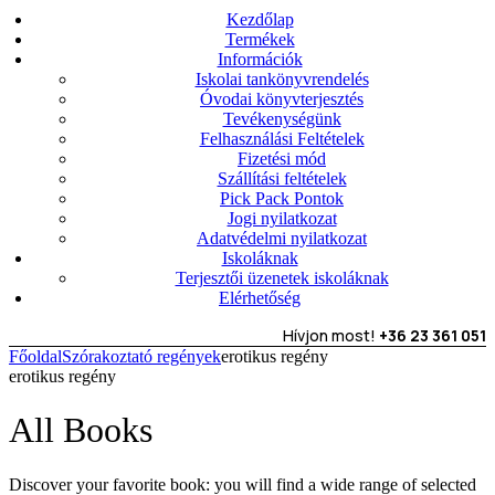
Kezdőlap
Termékek
Információk
Iskolai tankönyvrendelés
Óvodai könyvterjesztés
Tevékenységünk
Felhasználási Feltételek
Fizetési mód
Szállítási feltételek
Pick Pack Pontok
Jogi nyilatkozat
Adatvédelmi nyilatkozat
Iskoláknak
Terjesztői üzenetek iskoláknak
Elérhetőség
Hívjon most!
+36 23 361 051
Főoldal
Szórakoztató regények
erotikus regény
erotikus regény
All Books
Discover your favorite book: you will find a wide range of selected