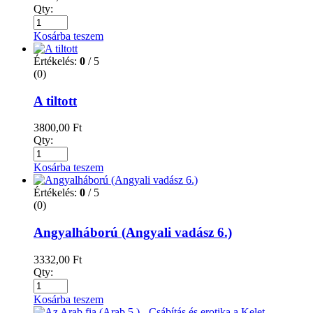
Qty:
Kosárba teszem
Értékelés:
0
/ 5
(0)
A tiltott
3800,00
Ft
Qty:
Kosárba teszem
Értékelés:
0
/ 5
(0)
Angyalháború (Angyali vadász 6.)
3332,00
Ft
Qty:
Kosárba teszem