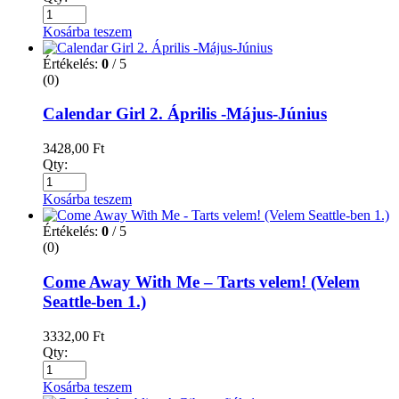
Kosárba teszem
Értékelés:
0
/ 5
(0)
Calendar Girl 2. Április -Május-Június
3428,00
Ft
Qty:
Kosárba teszem
Értékelés:
0
/ 5
(0)
Come Away With Me – Tarts velem! (Velem
Seattle-ben 1.)
3332,00
Ft
Qty:
Kosárba teszem