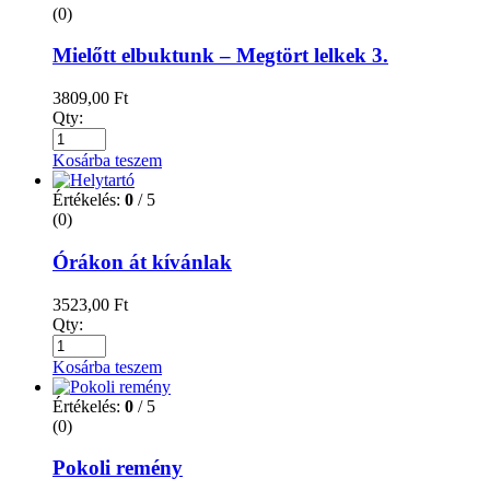
(0)
Mielőtt elbuktunk – Megtört lelkek 3.
3809,00
Ft
Qty:
Kosárba teszem
Értékelés:
0
/ 5
(0)
Órákon át kívánlak
3523,00
Ft
Qty:
Kosárba teszem
Értékelés:
0
/ 5
(0)
Pokoli remény