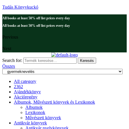
Tudás Könyvkuckó
All books at least 50% off list prices every day
All books at least 50% off list prices every day
Previous
Next
Search for:
Keresés
Összes
All category
2362
Ajándékkönyv
Akcióregény
Albumok, Művészeti könyvek és Lexikonok
Albumok
Lexikonok
Művészeti könyvek
Antikvár könyvek
Antikvár nyelvkönyvek