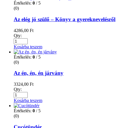
Értékelés:
0
/ 5
(0)
Az elég jó szülő – Könyv a gyereknevelésről
4286,00
Ft
Qty:
Kosárba teszem
Értékelés:
0
/ 5
(0)
Az én, én, én járvány
3324,00
Ft
Qty:
Kosárba teszem
Értékelés:
0
/ 5
(0)
Cucótündér