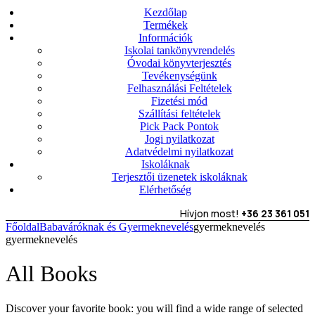
Kezdőlap
Termékek
Információk
Iskolai tankönyvrendelés
Óvodai könyvterjesztés
Tevékenységünk
Felhasználási Feltételek
Fizetési mód
Szállítási feltételek
Pick Pack Pontok
Jogi nyilatkozat
Adatvédelmi nyilatkozat
Iskoláknak
Terjesztői üzenetek iskoláknak
Elérhetőség
Hívjon most!
+36 23 361 051
Főoldal
Babaváróknak és Gyermeknevelés
gyermeknevelés
gyermeknevelés
All Books
Discover your favorite book: you will find a wide range of selected