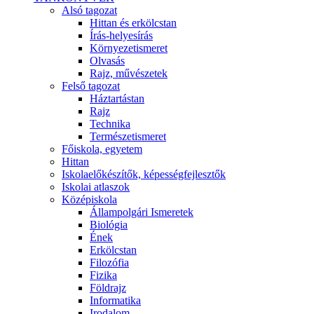
Alsó tagozat
Hittan és erkölcstan
Írás-helyesírás
Környezetismeret
Olvasás
Rajz, művészetek
Felső tagozat
Háztartástan
Rajz
Technika
Természetismeret
Főiskola, egyetem
Hittan
Iskolaelőkészítők, képességfejlesztők
Iskolai atlaszok
Középiskola
Állampolgári Ismeretek
Biológia
Ének
Erkölcstan
Filozófia
Fizika
Földrajz
Informatika
Irodalom