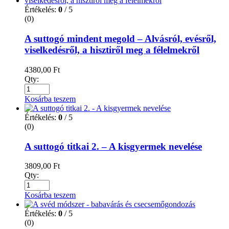
Értékelés:
0
/ 5
(0)
A suttogó mindent megold – Alvásról, evésről,
viselkedésről, a hisztiről meg a félelmekről
4380,00
Ft
Qty:
Kosárba teszem
Értékelés:
0
/ 5
(0)
A suttogó titkai 2. – A kisgyermek nevelése
3809,00
Ft
Qty:
Kosárba teszem
Értékelés:
0
/ 5
(0)