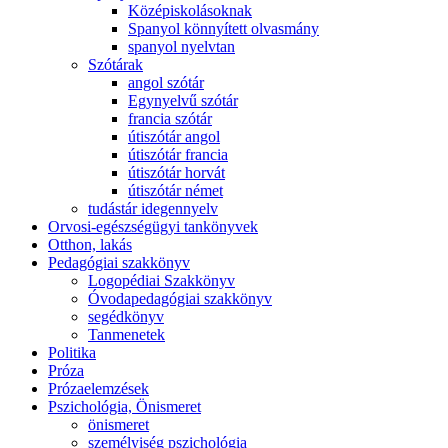
Középiskolásoknak
Spanyol könnyített olvasmány
spanyol nyelvtan
Szótárak
angol szótár
Egynyelvű szótár
francia szótár
útiszótár angol
útiszótár francia
útiszótár horvát
útiszótár német
tudástár idegennyelv
Orvosi-egészségügyi tankönyvek
Otthon, lakás
Pedagógiai szakkönyv
Logopédiai Szakkönyv
Óvodapedagógiai szakkönyv
segédkönyv
Tanmenetek
Politika
Próza
Prózaelemzések
Pszichológia, Önismeret
önismeret
személyiség pszichológia