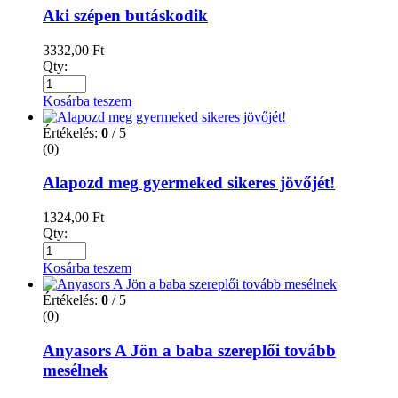
Aki szépen butáskodik
3332,00
Ft
Qty:
Kosárba teszem
Értékelés:
0
/ 5
(0)
Alapozd meg gyermeked sikeres jövőjét!
1324,00
Ft
Qty:
Kosárba teszem
Értékelés:
0
/ 5
(0)
Anyasors A Jön a baba szereplői tovább
mesélnek