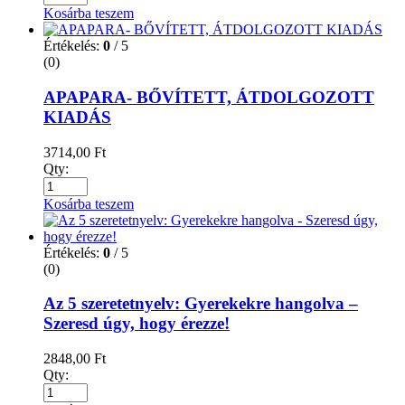
Kosárba teszem
Értékelés:
0
/ 5
(0)
APAPARA- BŐVÍTETT, ÁTDOLGOZOTT
KIADÁS
3714,00
Ft
Qty:
Kosárba teszem
Értékelés:
0
/ 5
(0)
Az 5 szeretetnyelv: Gyerekekre hangolva –
Szeresd úgy, hogy érezze!
2848,00
Ft
Qty: