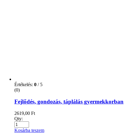
Értékelés:
0
/ 5
(0)
Fejlődés, gondozás, táplálás gyermekkorban
2619,00
Ft
Qty:
Kosárba teszem