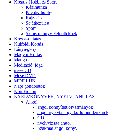
Kreatív Hobbi és Sport
Kézimunka
Kreatív hobby
Rajzolás
Sajátkezűleg
Sport
Színezőkönyv Felnőtteknek
Kressz-oktatás
Külföldi Kortás
Lányregény
Magyar Kortás
Manga
Meditáció, jóga
mese CD
Mese DVD
MINI LÜK
Napi gondolatok
Non Fiction
NYELVKÖNYVEK, NYELVTANULÁS
Angol
angol könnyített olvasmányok
angol nyelvtani gyakorló mindenkinek
CD
nyelvvizsga angol
Szakmai angol könyv