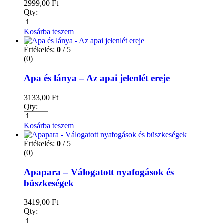
2999,00
Ft
Qty:
Kosárba teszem
Értékelés:
0
/ 5
(0)
Apa és lánya – Az apai jelenlét ereje
3133,00
Ft
Qty:
Kosárba teszem
Értékelés:
0
/ 5
(0)
Apapara – Válogatott nyafogások és
büszkeségek
3419,00
Ft
Qty: