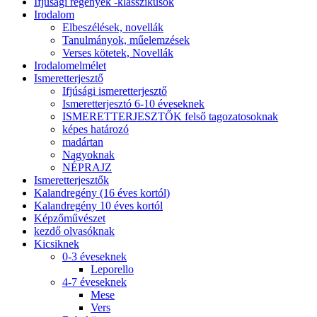
Ifjúsági regények -klasszikusok
Irodalom
Elbeszélések, novellák
Tanulmányok, műelemzések
Verses kötetek, Novellák
Irodalomelmélet
Ismeretterjesztő
Ifjúsági ismeretterjesztő
Ismeretterjesztó 6-10 éveseknek
ISMERETTERJESZTŐK felső tagozatosoknak
képes határozó
madártan
Nagyoknak
NÉPRAJZ
Ismeretterjesztők
Kalandregény (16 éves kortól)
Kalandregény 10 éves kortól
Képzőművészet
kezdő olvasóknak
Kicsiknek
0-3 éveseknek
Leporello
4-7 éveseknek
Mese
Vers