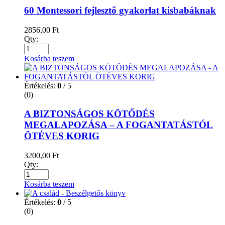
60 Montessori fejlesztő gyakorlat kisbabáknak
2856,00
Ft
Qty:
Kosárba teszem
Értékelés:
0
/ 5
(0)
A BIZTONSÁGOS KÖTŐDÉS
MEGALAPOZÁSA – A FOGANTATÁSTÓL
ÖTÉVES KORIG
3200,00
Ft
Qty:
Kosárba teszem
Értékelés:
0
/ 5
(0)