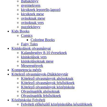
Babakönyv
gyermekvers
kicsiknek leporello,lapozó
kicsiknek mese
ovisoknak mese
ovisoknak vers
puzzlekönyv
Kids Books
Comics
Coloring Books
Fairy Tales
Kisiskolások olvasmányai
Kalandregény 8-10 éveseknek
kisiskolások vers
kisiskolásoknak mese
Meseregények
Kompetencia mérés
Kötelező olvasmányok-Diákkönyvtár
Kötelező olvasmányok alsósoknak
Kötelező olvasmányok felsősöknek
Kötelező olvasmányok középiskola
Olvasónaplók alsósoknak
Olvasónaplók felsősöknek
Középiskolai Felvételi
Felvételi előkészítő középiskolába készülöknek