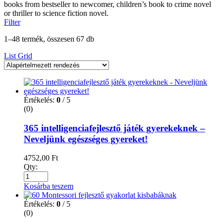
books from bestseller to newcomer, children’s book to crime novel
or thriller to science fiction novel.
Filter
1–48 termék, összesen 67 db
List
Grid
Értékelés:
0
/ 5
(0)
365 intelligenciafejlesztő játék gyerekeknek –
Neveljünk egészséges gyereket!
4752,00
Ft
Qty:
Kosárba teszem
Értékelés:
0
/ 5
(0)