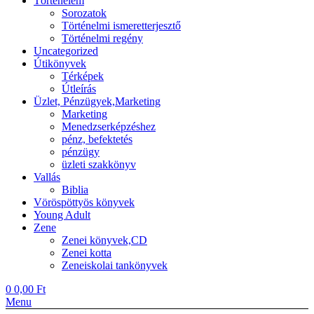
Történelem
Sorozatok
Történelmi ismeretterjesztő
Történelmi regény
Uncategorized
Útikönyvek
Térképek
Útleírás
Üzlet, Pénzügyek,Marketing
Marketing
Menedzserképzéshez
pénz, befektetés
pénzügy
üzleti szakkönyv
Vallás
Biblia
Vöröspöttyös könyvek
Young Adult
Zene
Zenei könyvek,CD
Zenei kotta
Zeneiskolai tankönyvek
0
0,00
Ft
Menu