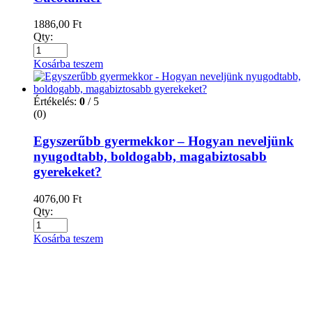
1886,00
Ft
Qty:
Kosárba teszem
Értékelés:
0
/ 5
(0)
Egyszerűbb gyermekkor – Hogyan neveljünk
nyugodtabb, boldogabb, magabiztosabb
gyerekeket?
4076,00
Ft
Qty:
Kosárba teszem