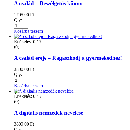
A család – Beszélgetős könyv
1705,00
Ft
Qty:
Kosárba teszem
Értékelés:
0
/ 5
(0)
A család ereje – Ragaszkodj a gyermekedhez!
3800,00
Ft
Qty:
Kosárba teszem
Értékelés:
0
/ 5
(0)
A digitális nemzedék nevelése
3809,00
Ft
Qty: