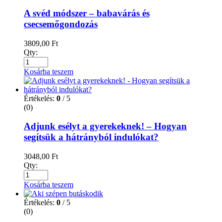
A svéd módszer – babavárás és
csecsemőgondozás
3809,00
Ft
Qty:
Kosárba teszem
Értékelés:
0
/ 5
(0)
Adjunk esélyt a gyerekeknek! – Hogyan
segítsük a hátrányból indulókat?
3048,00
Ft
Qty:
Kosárba teszem
Értékelés:
0
/ 5
(0)