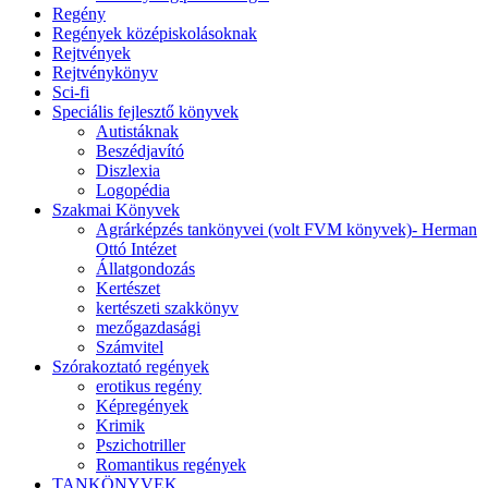
Regény
Regények középiskolásoknak
Rejtvények
Rejtvénykönyv
Sci-fi
Speciális fejlesztő könyvek
Autistáknak
Beszédjavító
Diszlexia
Logopédia
Szakmai Könyvek
Agrárképzés tankönyvei (volt FVM könyvek)- Herman
Ottó Intézet
Állatgondozás
Kertészet
kertészeti szakkönyv
mezőgazdasági
Számvitel
Szórakoztató regények
erotikus regény
Képregények
Krimik
Pszichotriller
Romantikus regények
TANKÖNYVEK