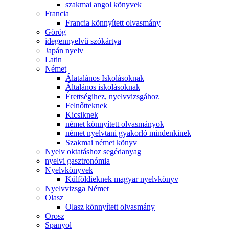
szakmai angol könyvek
Francia
Francia könnyített olvasmány
Görög
idegennyelvű szókártya
Japán nyelv
Latin
Német
Álatalános Iskolásoknak
Általános iskolásoknak
Érettségihez, nyelvvizsgához
Felnőtteknek
Kicsiknek
német könnyített olvasmányok
német nyelvtani gyakorló mindenkinek
Szakmai német könyv
Nyelv oktatáshoz segédanyag
nyelvi gasztronómia
Nyelvkönyvek
Külföldieknek magyar nyelvkönyv
Nyelvvizsga Német
Olasz
Olasz könnyített olvasmány
Orosz
Spanyol