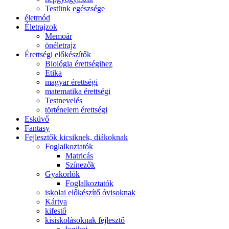
Testünk egészsége
életmód
Életrajzok
Memoár
önéletrajz
Érettségi előkészítők
Biológia érettségihez
Etika
magyar érettségi
matematika érettségi
Testnevelés
történelem érettségi
Esküvő
Fantasy
Fejlesztők kicsiknek, diákoknak
Foglalkoztatók
Matricás
Színezők
Gyakorlók
Foglalkoztatók
iskolai előkészítő óvisoknak
Kártya
kifestő
kisiskolásoknak fejlesztő