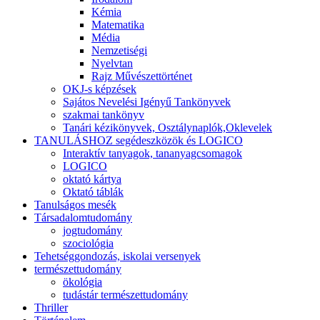
Kémia
Matematika
Média
Nemzetiségi
Nyelvtan
Rajz Művészettörténet
OKJ-s képzések
Sajátos Nevelési Igényű Tankönyvek
szakmai tankönyv
Tanári kézikönyvek, Osztálynaplók,Oklevelek
TANULÁSHOZ segédeszközök és LOGICO
Interaktív tanyagok, tananyagcsomagok
LOGICO
oktató kártya
Oktató táblák
Tanulságos mesék
Társadalomtudomány
jogtudomány
szociológia
Tehetséggondozás, iskolai versenyek
természettudomány
ökológia
tudástár természettudomány
Thriller