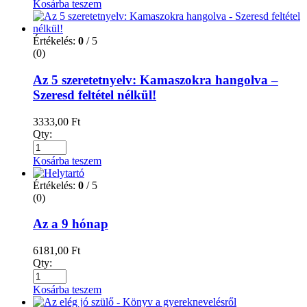
Kosárba teszem
Értékelés:
0
/ 5
(0)
Az 5 szeretetnyelv: Kamaszokra hangolva –
Szeresd feltétel nélkül!
3333,00
Ft
Qty:
Kosárba teszem
Értékelés:
0
/ 5
(0)
Az a 9 hónap
6181,00
Ft
Qty:
Kosárba teszem