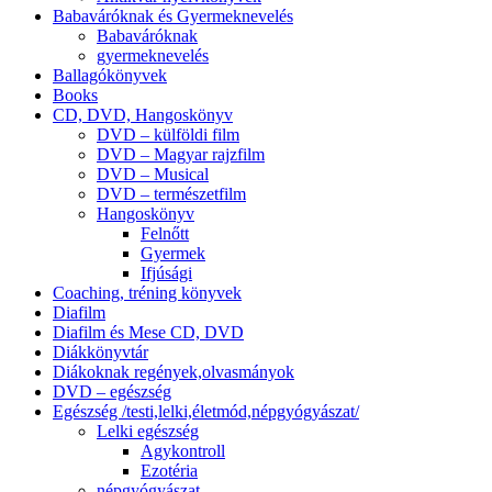
Babaváróknak és Gyermeknevelés
Babaváróknak
gyermeknevelés
Ballagókönyvek
Books
CD, DVD, Hangoskönyv
DVD – külföldi film
DVD – Magyar rajzfilm
DVD – Musical
DVD – természetfilm
Hangoskönyv
Felnőtt
Gyermek
Ifjúsági
Coaching, tréning könyvek
Diafilm
Diafilm és Mese CD, DVD
Diákkönyvtár
Diákoknak regények,olvasmányok
DVD – egészség
Egészség /testi,lelki,életmód,népgyógyászat/
Lelki egészség
Agykontroll
Ezotéria
népgyógyászat