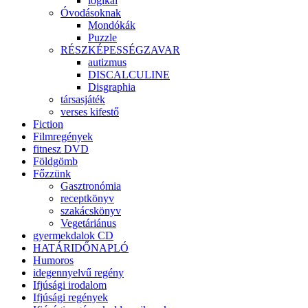
logikai
Óvodásoknak
Mondókák
Puzzle
RÉSZKÉPESSÉGZAVAR
autizmus
DISCALCULINE
Disgraphia
társasjáték
verses kifestő
Fiction
Filmregények
fitnesz DVD
Földgömb
Főzzünk
Gasztronómia
receptkönyv
szakácskönyv
Vegetáriánus
gyermekdalok CD
HATÁRIDŐNAPLÓ
Humoros
idegennyelvű regény
Ifjúsági irodalom
Ifjúsági regények