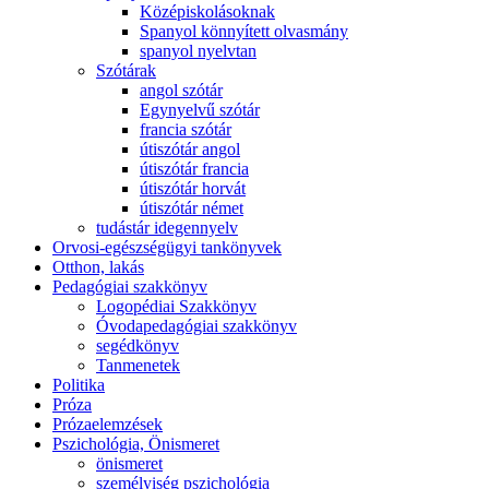
Középiskolásoknak
Spanyol könnyített olvasmány
spanyol nyelvtan
Szótárak
angol szótár
Egynyelvű szótár
francia szótár
útiszótár angol
útiszótár francia
útiszótár horvát
útiszótár német
tudástár idegennyelv
Orvosi-egészségügyi tankönyvek
Otthon, lakás
Pedagógiai szakkönyv
Logopédiai Szakkönyv
Óvodapedagógiai szakkönyv
segédkönyv
Tanmenetek
Politika
Próza
Prózaelemzések
Pszichológia, Önismeret
önismeret
személyiség pszichológia