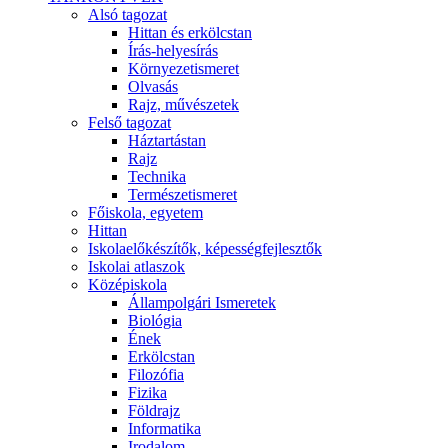
Alsó tagozat
Hittan és erkölcstan
Írás-helyesírás
Környezetismeret
Olvasás
Rajz, művészetek
Felső tagozat
Háztartástan
Rajz
Technika
Természetismeret
Főiskola, egyetem
Hittan
Iskolaelőkészítők, képességfejlesztők
Iskolai atlaszok
Középiskola
Állampolgári Ismeretek
Biológia
Ének
Erkölcstan
Filozófia
Fizika
Földrajz
Informatika
Irodalom