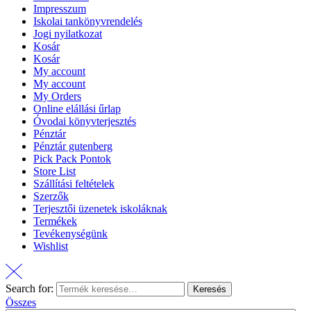
Impresszum
Iskolai tankönyvrendelés
Jogi nyilatkozat
Kosár
Kosár
My account
My account
My Orders
Online elállási űrlap
Óvodai könyvterjesztés
Pénztár
Pénztár gutenberg
Pick Pack Pontok
Store List
Szállítási feltételek
Szerzők
Terjesztői üzenetek iskoláknak
Termékek
Tevékenységünk
Wishlist
Search for:
Keresés
Összes