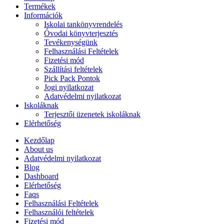
Termékek
Információk
Iskolai tankönyvrendelés
Óvodai könyvterjesztés
Tevékenységünk
Felhasználási Feltételek
Fizetési mód
Szállítási feltételek
Pick Pack Pontok
Jogi nyilatkozat
Adatvédelmi nyilatkozat
Iskoláknak
Terjesztői üzenetek iskoláknak
Elérhetőség
Kezdőlap
About us
Adatvédelmi nyilatkozat
Blog
Dashboard
Elérhetőség
Faqs
Felhasználási Feltételek
Felhasználói feltételek
Fizetési mód