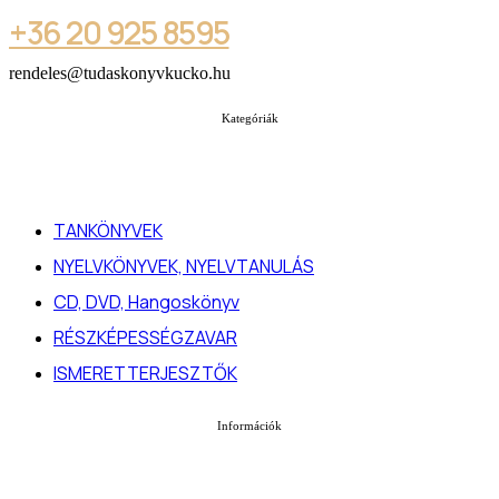
+36 20 925 8595
rendeles@tudaskonyvkucko.hu
Kategóriák
TANKÖNYVEK
NYELVKÖNYVEK, NYELVTANULÁS
CD, DVD, Hangoskönyv
RÉSZKÉPESSÉGZAVAR
ISMERETTERJESZTŐK
Információk