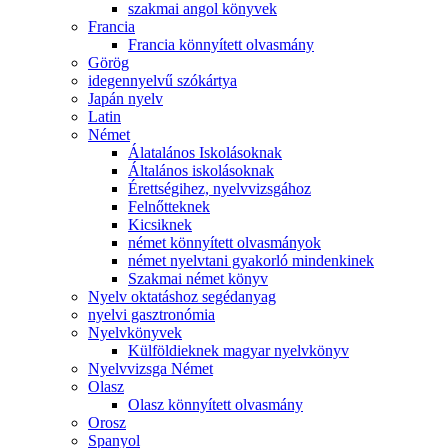
szakmai angol könyvek
Francia
Francia könnyített olvasmány
Görög
idegennyelvű szókártya
Japán nyelv
Latin
Német
Álatalános Iskolásoknak
Általános iskolásoknak
Érettségihez, nyelvvizsgához
Felnőtteknek
Kicsiknek
német könnyített olvasmányok
német nyelvtani gyakorló mindenkinek
Szakmai német könyv
Nyelv oktatáshoz segédanyag
nyelvi gasztronómia
Nyelvkönyvek
Külföldieknek magyar nyelvkönyv
Nyelvvizsga Német
Olasz
Olasz könnyített olvasmány
Orosz
Spanyol