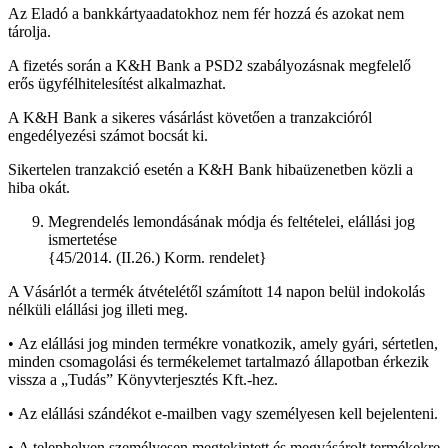
Az Eladó a bankkártyaadatokhoz nem fér hozzá és azokat nem
tárolja.
A fizetés során a K&H Bank a PSD2 szabályozásnak megfelelő
erős ügyfélhitelesítést alkalmazhat.
A K&H Bank a sikeres vásárlást követően a tranzakcióról
engedélyezési számot bocsát ki.
Sikertelen tranzakció esetén a K&H Bank hibaüzenetben közli a
hiba okát.
Megrendelés lemondásának módja és feltételei, elállási jog
ismertetése
{45/2014. (II.26.) Korm. rendelet}
A Vásárlót a termék átvételétől számított 14 napon belül indokolás
nélküli elállási jog illeti meg.
•
Az elállási jog minden termékre vonatkozik, amely gyári, sértetlen,
minden csomagolási és termékelemet tartalmazó állapotban érkezik
vissza a „Tudás” Könyvterjesztés Kft.-hez.
•
Az elállási szándékot e-mailben vagy személyesen kell bejelenteni.
•
A telephelyen személyesen megtekintett és megvásárolt termékekre