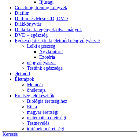
Ifjúsági
Coaching, tréning könyvek
Diafilm
Diafilm és Mese CD, DVD
Diákkönyvtár
Diákoknak regények,olvasmányok
DVD – egészség
Egészség /testi,lelki,életmód,népgyógyászat/
Lelki egészség
Agykontroll
Ezotéria
népgyógyászat
Testünk egészsége
életmód
Életrajzok
Memoár
önéletrajz
Érettségi előkészítők
Biológia érettségihez
Etika
magyar érettségi
matematika érettségi
Testnevelés
történelem érettségi
Keresés
Esküvő