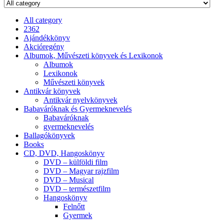
All category
2362
Ajándékkönyv
Akcióregény
Albumok, Művészeti könyvek és Lexikonok
Albumok
Lexikonok
Művészeti könyvek
Antikvár könyvek
Antikvár nyelvkönyvek
Babaváróknak és Gyermeknevelés
Babaváróknak
gyermeknevelés
Ballagókönyvek
Books
CD, DVD, Hangoskönyv
DVD – külföldi film
DVD – Magyar rajzfilm
DVD – Musical
DVD – természetfilm
Hangoskönyv
Felnőtt
Gyermek