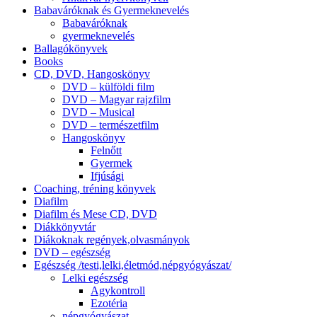
Babaváróknak és Gyermeknevelés
Babaváróknak
gyermeknevelés
Ballagókönyvek
Books
CD, DVD, Hangoskönyv
DVD – külföldi film
DVD – Magyar rajzfilm
DVD – Musical
DVD – természetfilm
Hangoskönyv
Felnőtt
Gyermek
Ifjúsági
Coaching, tréning könyvek
Diafilm
Diafilm és Mese CD, DVD
Diákkönyvtár
Diákoknak regények,olvasmányok
DVD – egészség
Egészség /testi,lelki,életmód,népgyógyászat/
Lelki egészség
Agykontroll
Ezotéria
népgyógyászat