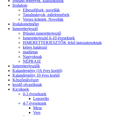
Ifjúsági regények -klasszikusok
Irodalom
Elbeszélések, novellák
Tanulmányok, műelemzések
Verses kötetek, Novellák
Irodalomelmélet
Ismeretterjesztő
Ifjúsági ismeretterjesztő
Ismeretterjesztó 6-10 éveseknek
ISMERETTERJESZTŐK felső tagozatosoknak
képes határozó
madártan
Nagyoknak
NÉPRAJZ
Ismeretterjesztők
Kalandregény (16 éves kortól)
Kalandregény 10 éves kortól
Képzőművészet
kezdő olvasóknak
Kicsiknek
0-3 éveseknek
Leporello
4-7 éveseknek
Mese
Vers