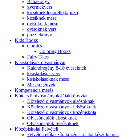
Babakönyv
gyermekvers
kicsiknek leporello,lapozó
kicsiknek mese
ovisoknak mese
ovisoknak vers
puzzlekönyv
Kids Books
Comics
Coloring Books
Fairy Tales
Kisiskolások olvasmányai
Kalandregény 8-10 éveseknek
kisiskolások vers
kisiskolásoknak mese
Meseregények
Kompetencia mérés
Kötelező olvasmányok-Diákkönyvtár
Kötelező olvasmányok alsósoknak
Kötelező olvasmányok felsősöknek
Kötelező olvasmányok középiskola
Olvasónaplók alsósoknak
Olvasónaplók felsősöknek
Középiskolai Felvételi
Felvételi előkészítő középiskolába készülöknek