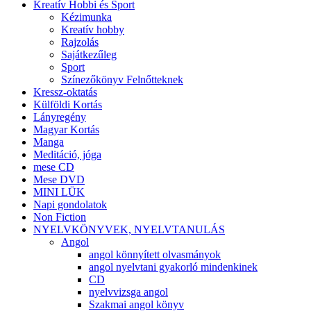
Kreatív Hobbi és Sport
Kézimunka
Kreatív hobby
Rajzolás
Sajátkezűleg
Sport
Színezőkönyv Felnőtteknek
Kressz-oktatás
Külföldi Kortás
Lányregény
Magyar Kortás
Manga
Meditáció, jóga
mese CD
Mese DVD
MINI LÜK
Napi gondolatok
Non Fiction
NYELVKÖNYVEK, NYELVTANULÁS
Angol
angol könnyített olvasmányok
angol nyelvtani gyakorló mindenkinek
CD
nyelvvizsga angol
Szakmai angol könyv