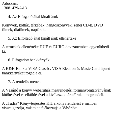
Adószám:
13081429-2-13
Az Elfogadó által kínált áruk
Könyvek, kották, térképek, hangoskönyvek, zenei CD-k, DVD
filmek, diafilmek, naptárak.
Az Elfogadó által kínált áruk ellenértéke
A termékek ellenértéke HUF és EURO devizanemben egyenlíthető
ki.
Elfogadott bankkártyák
A K&H Bank a VISA Classic, VISA Electron és MasterCard típusú
bankkártyákat fogadja el.
A rendelés menete
A Vásárló a könyv webáruház megrendelési formanyomtatványának
kitöltésével és elküldésével a kiválasztott árut/árukat megrendeli.
A „Tudás” Könyvterjesztés Kft. a könyvrendelést e-mailben
visszaigazolja, valamint tájékoztatja a Vásárlót: