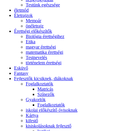
Testünk egészsége
életmód
Életrajzok
Memoár
önéletrajz
Érettségi előkészítők
Biológia érettségihez
Etika
magyar érettségi
matematika érettségi
Testnevelés
történelem érettségi
Esküvő
Fantasy
Fejlesztők kicsiknek, diákoknak
Foglalkoztatók
Matricás
Színezők
Gyakorlók
Foglalkoztatók
iskolai előkészítő óvisoknak
Kártya
kifestő
kisiskolásoknak fejlesztő