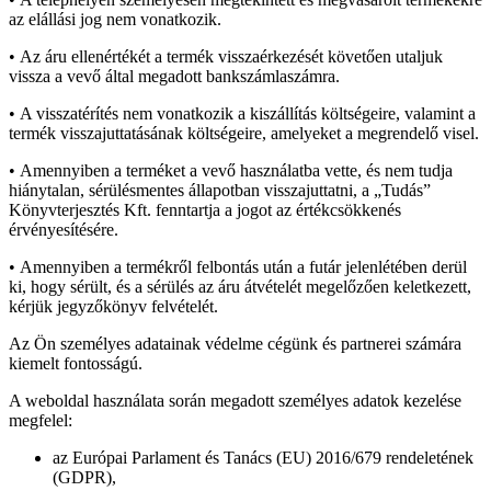
az elállási jog nem vonatkozik.
•
Az áru ellenértékét a termék visszaérkezését követően utaljuk
vissza a vevő által megadott bankszámlaszámra.
•
A visszatérítés nem vonatkozik a kiszállítás költségeire, valamint a
termék visszajuttatásának költségeire, amelyeket a megrendelő visel.
•
Amennyiben a terméket a vevő használatba vette, és nem tudja
hiánytalan, sérülésmentes állapotban visszajuttatni, a „Tudás”
Könyvterjesztés Kft. fenntartja a jogot az értékcsökkenés
érvényesítésére.
•
Amennyiben a termékről felbontás után a futár jelenlétében derül
ki, hogy sérült, és a sérülés az áru átvételét megelőzően keletkezett,
kérjük jegyzőkönyv felvételét.
Az Ön személyes adatainak védelme cégünk és partnerei számára
kiemelt fontosságú.
A weboldal használata során megadott személyes adatok kezelése
megfelel:
az Európai Parlament és Tanács (EU) 2016/679 rendeletének
(GDPR),