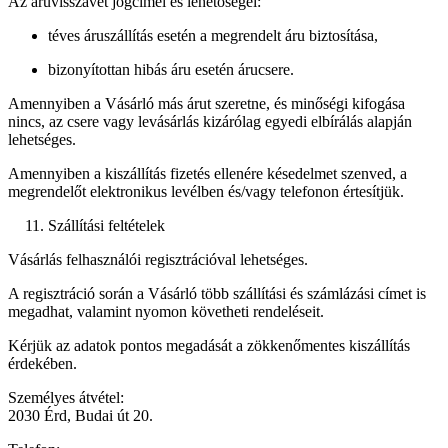
Az áruvisszavét jogcímei és lehetőségei:
téves áruszállítás esetén a megrendelt áru biztosítása,
bizonyítottan hibás áru esetén árucsere.
Amennyiben a Vásárló más árut szeretne, és minőségi kifogása
nincs, az csere vagy levásárlás kizárólag egyedi elbírálás alapján
lehetséges.
Amennyiben a kiszállítás fizetés ellenére késedelmet szenved, a
megrendelőt elektronikus levélben és/vagy telefonon értesítjük.
Szállítási feltételek
Vásárlás felhasználói regisztrációval lehetséges.
A regisztráció során a Vásárló több szállítási és számlázási címet is
megadhat, valamint nyomon követheti rendeléseit.
Kérjük az adatok pontos megadását a zökkenőmentes kiszállítás
érdekében.
Személyes átvétel:
2030 Érd, Budai út 20.