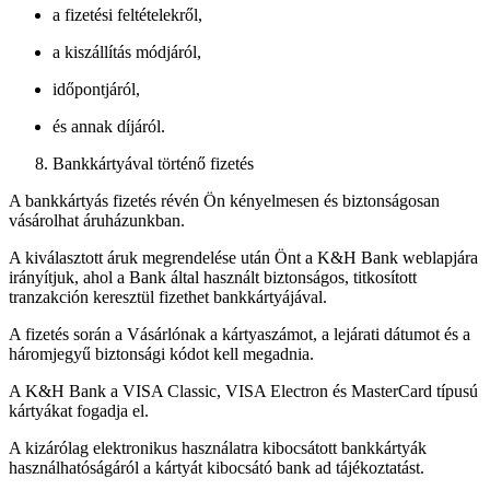
a fizetési feltételekről,
a kiszállítás módjáról,
időpontjáról,
és annak díjáról.
Bankkártyával történő fizetés
A bankkártyás fizetés révén Ön kényelmesen és biztonságosan
vásárolhat áruházunkban.
A kiválasztott áruk megrendelése után Önt a K&H Bank weblapjára
irányítjuk, ahol a Bank által használt biztonságos, titkosított
tranzakción keresztül fizethet bankkártyájával.
A fizetés során a Vásárlónak a kártyaszámot, a lejárati dátumot és a
háromjegyű biztonsági kódot kell megadnia.
A K&H Bank a VISA Classic, VISA Electron és MasterCard típusú
kártyákat fogadja el.
A kizárólag elektronikus használatra kibocsátott bankkártyák
használhatóságáról a kártyát kibocsátó bank ad tájékoztatást.