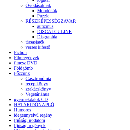
logikai
Óvodásoknak
Mondókák
Puzzle
RÉSZKÉPESSÉGZAVAR
autizmus
DISCALCULINE
Disgraphia
társasjáték
verses kifestő
Fiction
Filmregények
fitnesz DVD
Földgömb
Főzzünk
Gasztronómia
receptkönyv
szakácskönyv
Vegetáriánus
gyermekdalok CD
HATÁRIDŐNAPLÓ
Humoros
idegennyelvű regény
Ifjúsági irodalom
Ifjúsági regények