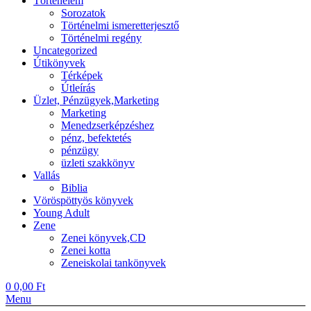
Történelem
Sorozatok
Történelmi ismeretterjesztő
Történelmi regény
Uncategorized
Útikönyvek
Térképek
Útleírás
Üzlet, Pénzügyek,Marketing
Marketing
Menedzserképzéshez
pénz, befektetés
pénzügy
üzleti szakkönyv
Vallás
Biblia
Vöröspöttyös könyvek
Young Adult
Zene
Zenei könyvek,CD
Zenei kotta
Zeneiskolai tankönyvek
0
0,00
Ft
Menu