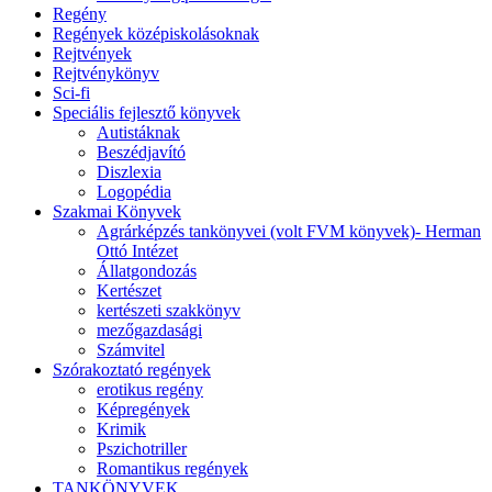
Regény
Regények középiskolásoknak
Rejtvények
Rejtvénykönyv
Sci-fi
Speciális fejlesztő könyvek
Autistáknak
Beszédjavító
Diszlexia
Logopédia
Szakmai Könyvek
Agrárképzés tankönyvei (volt FVM könyvek)- Herman
Ottó Intézet
Állatgondozás
Kertészet
kertészeti szakkönyv
mezőgazdasági
Számvitel
Szórakoztató regények
erotikus regény
Képregények
Krimik
Pszichotriller
Romantikus regények
TANKÖNYVEK