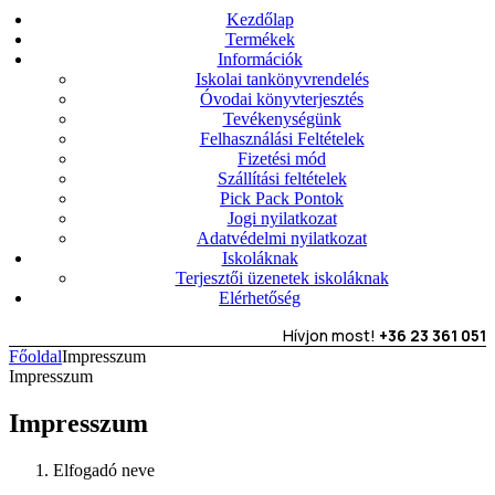
Kezdőlap
Termékek
Információk
Iskolai tankönyvrendelés
Óvodai könyvterjesztés
Tevékenységünk
Felhasználási Feltételek
Fizetési mód
Szállítási feltételek
Pick Pack Pontok
Jogi nyilatkozat
Adatvédelmi nyilatkozat
Iskoláknak
Terjesztői üzenetek iskoláknak
Elérhetőség
Hívjon most!
+36 23 361 051
Főoldal
Impresszum
Impresszum
Impresszum
Elfogadó neve