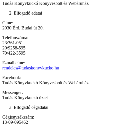
Tudás Könyvkuckó Könyvesbolt és Webáruház
Elfogadó adatai
Címe:
2030 Érd, Budai út 20.
Telefonszáma:
23/361-051
20/9258-595
70/422-3595
E-mail címe:
rendeles@tudaskonyvkucko.hu
Facebook:
Tudás Könyvkuckó Könyvesbolt és Webáruház
Messenger:
Tudás Könyvkuckó üzlet
Elfogadó cégadatai
Cégjegyzékszám:
13-09-095462