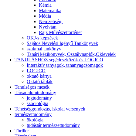
Kémia
Matematika
Média
Nemzetiségi
Nyelvtan
Rajz Művészettörténet
OKJ-s képzések
Sajátos Nevelési Igényű Tankönyvek
szakmai tankönyv
Tanári kézikönyvek, Osztálynaplók,Oklevelek
TANULÁSHOZ segédeszközök és LOGICO
Interaktív tanyagok, tananyagcsomagok
LOGICO
oktató kártya
Oktató táblák
Tanulságos mesék
Társadalomtudomány
jogtudomány
szociológia
Tehetséggondozás, iskolai versenyek
természettudomány
ökológia
tudástár természettudomány
Thriller