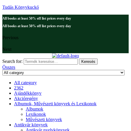
Tudás Könyvkuckó
All books at least 50% off list prices every day
All books at least 50% off list prices every day
Previous
Next
Search for:
Keresés
Összes
All category
2362
Ajándékkönyv
Akcióregény
Albumok, Művészeti könyvek és Lexikonok
Albumok
Lexikonok
Művészeti könyvek
Antikvár könyvek
Antikvár nyelvkönyvek