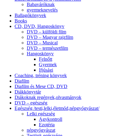
Babaváróknak
gyermeknevelés
Ballagókönyvek
Books
CD, DVD, Hangoskönyv
DVD – külföldi film
DVD – Magyar rajzfilm
DVD – Musical
DVD – természetfilm
Hangoskönyv
Felnőtt
Gyermek
Ifjúsági
Coaching, tréning könyvek
Diafilm
Diafilm és Mese CD, DVD
Diákkönyvtár
Diákoknak regények,olvasmányok
DVD – egészség
Egészség /testi,lelki,életmód,népgyógyászat/
Lelki egészség
Agykontroll
Ezotéria
népgyógyászat
Testünk egészsége