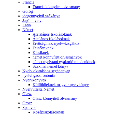
Francia
Francia könnyített olvasmány
Görög
idegennyelvű szókártya
Japán nyelv
Latin
Német
Álatalános Iskolásoknak
Általános iskolásoknak
Érettségihez, nyelvvizsgához
Felnőtteknek
Kicsiknek
német könnyített olvasmányok
német nyelvtani gyakorló mindenkinek
Szakmai német könyv
Nyelv oktatáshoz segédanyag
nyelvi gasztronómia
Nyelvkönyvek
Külföldieknek magyar nyelvkönyv
Nyelvvizsga Német
Olasz
Olasz könnyített olvasmány
Orosz
Spanyol
Középiskolásoknak