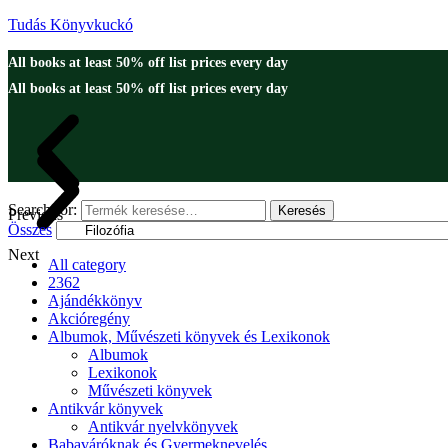
Tudás Könyvkuckó
All books at least 50% off list prices every day
All books at least 50% off list prices every day
Search for:
Keresés
Previous
Összes
Next
All category
2362
Ajándékkönyv
Akcióregény
Albumok, Művészeti könyvek és Lexikonok
Albumok
Lexikonok
Művészeti könyvek
Antikvár könyvek
Antikvár nyelvkönyvek
Babaváróknak és Gyermeknevelés