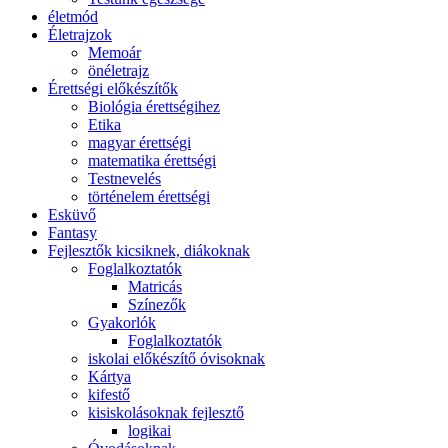
életmód
Életrajzok
Memoár
önéletrajz
Érettségi előkészítők
Biológia érettségihez
Etika
magyar érettségi
matematika érettségi
Testnevelés
történelem érettségi
Esküvő
Fantasy
Fejlesztők kicsiknek, diákoknak
Foglalkoztatók
Matricás
Színezők
Gyakorlók
Foglalkoztatók
iskolai előkészítő óvisoknak
Kártya
kifestő
kisiskolásoknak fejlesztő
logikai