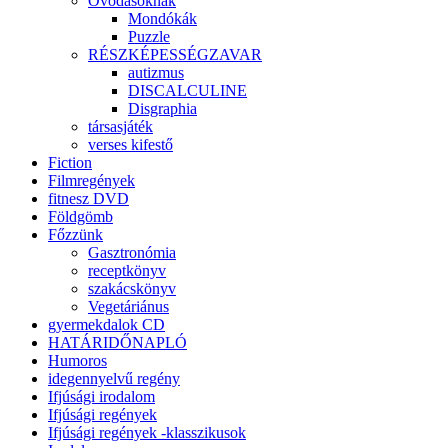
Óvodásoknak
Mondókák
Puzzle
RÉSZKÉPESSÉGZAVAR
autizmus
DISCALCULINE
Disgraphia
társasjáték
verses kifestő
Fiction
Filmregények
fitnesz DVD
Földgömb
Főzzünk
Gasztronómia
receptkönyv
szakácskönyv
Vegetáriánus
gyermekdalok CD
HATÁRIDŐNAPLÓ
Humoros
idegennyelvű regény
Ifjúsági irodalom
Ifjúsági regények
Ifjúsági regények -klasszikusok