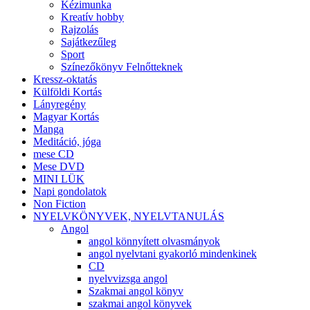
Kézimunka
Kreatív hobby
Rajzolás
Sajátkezűleg
Sport
Színezőkönyv Felnőtteknek
Kressz-oktatás
Külföldi Kortás
Lányregény
Magyar Kortás
Manga
Meditáció, jóga
mese CD
Mese DVD
MINI LÜK
Napi gondolatok
Non Fiction
NYELVKÖNYVEK, NYELVTANULÁS
Angol
angol könnyített olvasmányok
angol nyelvtani gyakorló mindenkinek
CD
nyelvvizsga angol
Szakmai angol könyv
szakmai angol könyvek