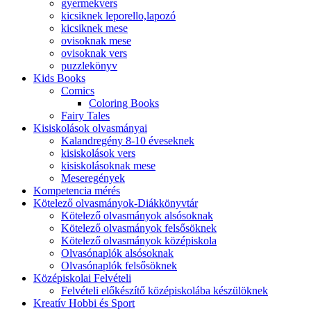
gyermekvers
kicsiknek leporello,lapozó
kicsiknek mese
ovisoknak mese
ovisoknak vers
puzzlekönyv
Kids Books
Comics
Coloring Books
Fairy Tales
Kisiskolások olvasmányai
Kalandregény 8-10 éveseknek
kisiskolások vers
kisiskolásoknak mese
Meseregények
Kompetencia mérés
Kötelező olvasmányok-Diákkönyvtár
Kötelező olvasmányok alsósoknak
Kötelező olvasmányok felsősöknek
Kötelező olvasmányok középiskola
Olvasónaplók alsósoknak
Olvasónaplók felsősöknek
Középiskolai Felvételi
Felvételi előkészítő középiskolába készülöknek
Kreatív Hobbi és Sport