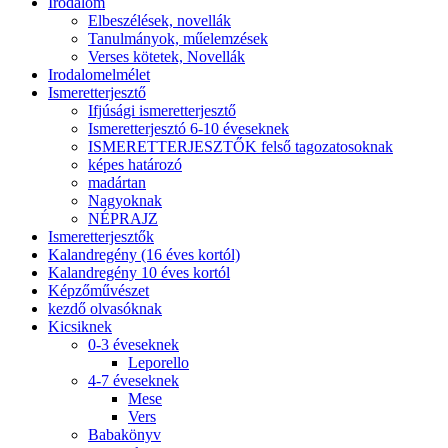
Irodalom
Elbeszélések, novellák
Tanulmányok, műelemzések
Verses kötetek, Novellák
Irodalomelmélet
Ismeretterjesztő
Ifjúsági ismeretterjesztő
Ismeretterjesztó 6-10 éveseknek
ISMERETTERJESZTŐK felső tagozatosoknak
képes határozó
madártan
Nagyoknak
NÉPRAJZ
Ismeretterjesztők
Kalandregény (16 éves kortól)
Kalandregény 10 éves kortól
Képzőművészet
kezdő olvasóknak
Kicsiknek
0-3 éveseknek
Leporello
4-7 éveseknek
Mese
Vers
Babakönyv