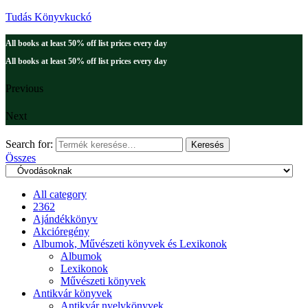
Tudás Könyvkuckó
All books at least 50% off list prices every day
All books at least 50% off list prices every day
Previous
Next
Search for:
Keresés
Összes
All category
2362
Ajándékkönyv
Akcióregény
Albumok, Művészeti könyvek és Lexikonok
Albumok
Lexikonok
Művészeti könyvek
Antikvár könyvek
Antikvár nyelvkönyvek