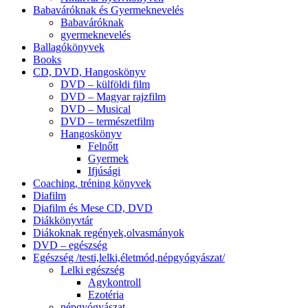
Babaváróknak és Gyermeknevelés
Babaváróknak
gyermeknevelés
Ballagókönyvek
Books
CD, DVD, Hangoskönyv
DVD – külföldi film
DVD – Magyar rajzfilm
DVD – Musical
DVD – természetfilm
Hangoskönyv
Felnőtt
Gyermek
Ifjúsági
Coaching, tréning könyvek
Diafilm
Diafilm és Mese CD, DVD
Diákkönyvtár
Diákoknak regények,olvasmányok
DVD – egészség
Egészség /testi,lelki,életmód,népgyógyászat/
Lelki egészség
Agykontroll
Ezotéria
népgyógyászat