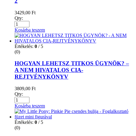
2
3429,00
Ft
Qty:
Kosárba teszem
Értékelés:
0
/ 5
(0)
HOGYAN LEHETSZ TITKOS ÜGYNÖK? –
A NEM HIVATALOS CIA-
REJTVÉNYKÖNYV
3809,00
Ft
Qty:
Kosárba teszem
Értékelés:
0
/ 5
(0)