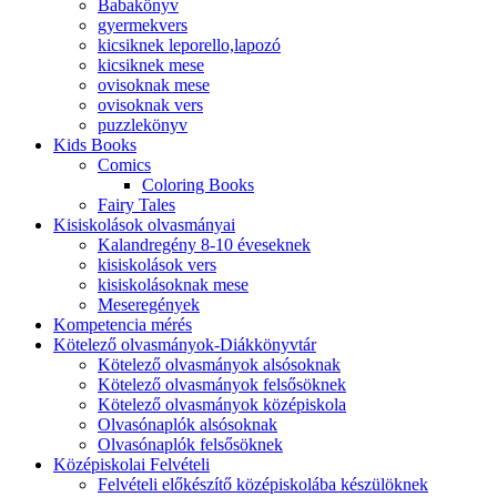
Babakönyv
gyermekvers
kicsiknek leporello,lapozó
kicsiknek mese
ovisoknak mese
ovisoknak vers
puzzlekönyv
Kids Books
Comics
Coloring Books
Fairy Tales
Kisiskolások olvasmányai
Kalandregény 8-10 éveseknek
kisiskolások vers
kisiskolásoknak mese
Meseregények
Kompetencia mérés
Kötelező olvasmányok-Diákkönyvtár
Kötelező olvasmányok alsósoknak
Kötelező olvasmányok felsősöknek
Kötelező olvasmányok középiskola
Olvasónaplók alsósoknak
Olvasónaplók felsősöknek
Középiskolai Felvételi
Felvételi előkészítő középiskolába készülöknek