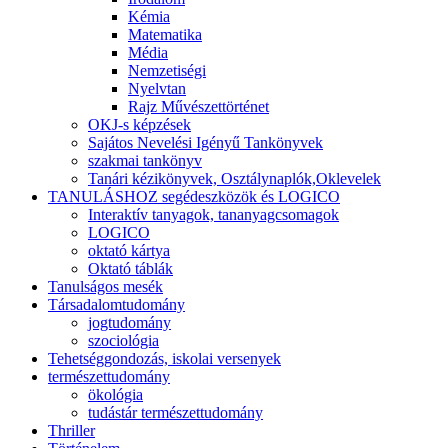
Kémia
Matematika
Média
Nemzetiségi
Nyelvtan
Rajz Művészettörténet
OKJ-s képzések
Sajátos Nevelési Igényű Tankönyvek
szakmai tankönyv
Tanári kézikönyvek, Osztálynaplók,Oklevelek
TANULÁSHOZ segédeszközök és LOGICO
Interaktív tanyagok, tananyagcsomagok
LOGICO
oktató kártya
Oktató táblák
Tanulságos mesék
Társadalomtudomány
jogtudomány
szociológia
Tehetséggondozás, iskolai versenyek
természettudomány
ökológia
tudástár természettudomány
Thriller