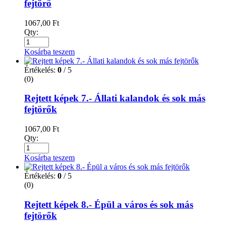
fejtörő
1067,00
Ft
Qty:
Kosárba teszem
Értékelés:
0
/ 5
(0)
Rejtett képek 7.- Állati kalandok és sok más
fejtörők
1067,00
Ft
Qty:
Kosárba teszem
Értékelés:
0
/ 5
(0)
Rejtett képek 8.- Épül a város és sok más
fejtörők