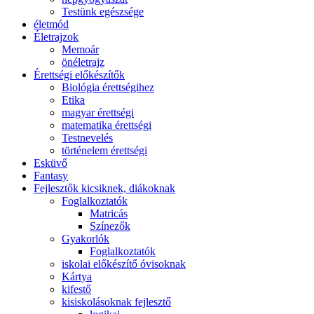
Testünk egészsége
életmód
Életrajzok
Memoár
önéletrajz
Érettségi előkészítők
Biológia érettségihez
Etika
magyar érettségi
matematika érettségi
Testnevelés
történelem érettségi
Esküvő
Fantasy
Fejlesztők kicsiknek, diákoknak
Foglalkoztatók
Matricás
Színezők
Gyakorlók
Foglalkoztatók
iskolai előkészítő óvisoknak
Kártya
kifestő
kisiskolásoknak fejlesztő