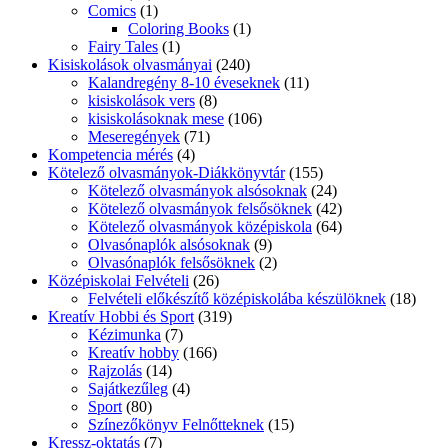
Comics
(1)
Coloring Books
(1)
Fairy Tales
(1)
Kisiskolások olvasmányai
(240)
Kalandregény 8-10 éveseknek
(11)
kisiskolások vers
(8)
kisiskolásoknak mese
(106)
Meseregények
(71)
Kompetencia mérés
(4)
Kötelező olvasmányok-Diákkönyvtár
(155)
Kötelező olvasmányok alsósoknak
(24)
Kötelező olvasmányok felsősöknek
(42)
Kötelező olvasmányok középiskola
(64)
Olvasónaplók alsósoknak
(9)
Olvasónaplók felsősöknek
(2)
Középiskolai Felvételi
(26)
Felvételi előkészítő középiskolába készülöknek
(18)
Kreatív Hobbi és Sport
(319)
Kézimunka
(7)
Kreatív hobby
(166)
Rajzolás
(14)
Sajátkezűleg
(4)
Sport
(80)
Színezőkönyv Felnőtteknek
(15)
Kressz-oktatás
(7)