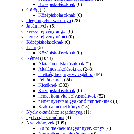
Középiskolásoknak
(0)
Görög
(2)
Középiskolásoknak
(0)
idegennyelvű szókártya
(28)
Japán nyelv
(5)
keresztrejtvény angol
(0)
keresztrejtvény német
(0)
Középiskolásoknak
(0)
Latin
(6)
Középiskolásoknak
(0)
Német
(1043)
Álatalános Iskolásoknak
(5)
Általános iskolásoknak
(248)
Érettségihez, nyelvvizsgához
(84)
Felnőtteknek
(24)
Kicsiknek
(382)
Középiskolásoknak
(0)
német könnyített olvasmányok
(52)
német nyelvtani gyakorló mindenkinek
(8)
Szakmai német könyv
(18)
Nyelv oktatáshoz segédanyag
(11)
nyelvi gasztronómia
(4)
Nyelvkönyvek
(109)
Külföldieknek magyar nyelvkönyv
(4)
Nemzetiségi nyelvkönyvek
(0)