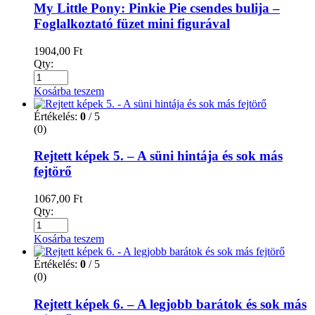
My Little Pony: Pinkie Pie csendes bulija –
Foglalkoztató füzet mini figurával
1904,00
Ft
Qty:
Kosárba teszem
Értékelés:
0
/ 5
(0)
Rejtett képek 5. – A süni hintája és sok más
fejtörő
1067,00
Ft
Qty:
Kosárba teszem
Értékelés:
0
/ 5
(0)
Rejtett képek 6. – A legjobb barátok és sok más