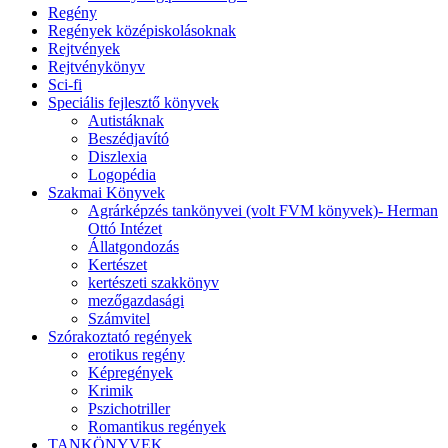
Regény
Regények középiskolásoknak
Rejtvények
Rejtvénykönyv
Sci-fi
Speciális fejlesztő könyvek
Autistáknak
Beszédjavító
Diszlexia
Logopédia
Szakmai Könyvek
Agrárképzés tankönyvei (volt FVM könyvek)- Herman
Ottó Intézet
Állatgondozás
Kertészet
kertészeti szakkönyv
mezőgazdasági
Számvitel
Szórakoztató regények
erotikus regény
Képregények
Krimik
Pszichotriller
Romantikus regények
TANKÖNYVEK