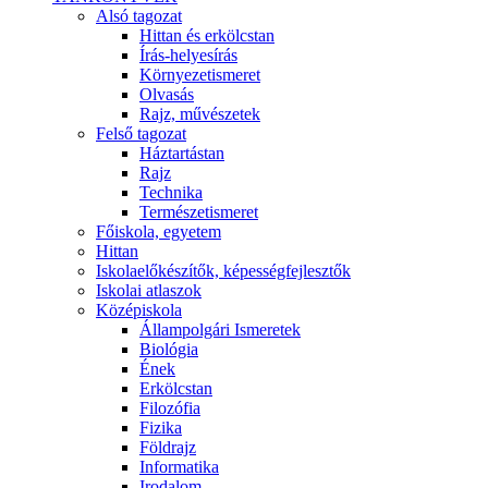
Alsó tagozat
Hittan és erkölcstan
Írás-helyesírás
Környezetismeret
Olvasás
Rajz, művészetek
Felső tagozat
Háztartástan
Rajz
Technika
Természetismeret
Főiskola, egyetem
Hittan
Iskolaelőkészítők, képességfejlesztők
Iskolai atlaszok
Középiskola
Állampolgári Ismeretek
Biológia
Ének
Erkölcstan
Filozófia
Fizika
Földrajz
Informatika
Irodalom