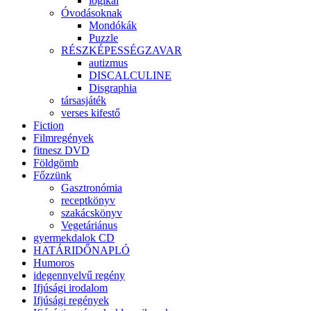
logikai
Óvodásoknak
Mondókák
Puzzle
RÉSZKÉPESSÉGZAVAR
autizmus
DISCALCULINE
Disgraphia
társasjáték
verses kifestő
Fiction
Filmregények
fitnesz DVD
Földgömb
Főzzünk
Gasztronómia
receptkönyv
szakácskönyv
Vegetáriánus
gyermekdalok CD
HATÁRIDŐNAPLÓ
Humoros
idegennyelvű regény
Ifjúsági irodalom
Ifjúsági regények