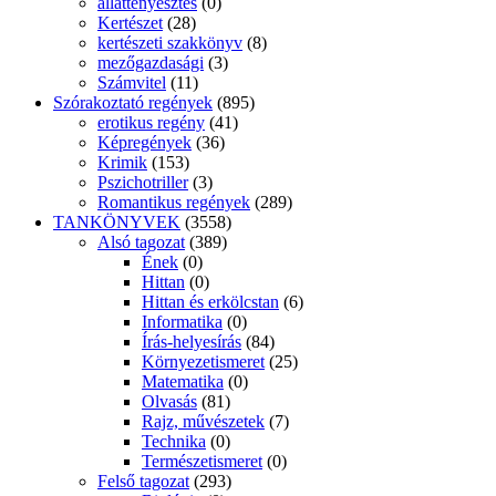
állattenyésztés
(0)
Kertészet
(28)
kertészeti szakkönyv
(8)
mezőgazdasági
(3)
Számvitel
(11)
Szórakoztató regények
(895)
erotikus regény
(41)
Képregények
(36)
Krimik
(153)
Pszichotriller
(3)
Romantikus regények
(289)
TANKÖNYVEK
(3558)
Alsó tagozat
(389)
Ének
(0)
Hittan
(0)
Hittan és erkölcstan
(6)
Informatika
(0)
Írás-helyesírás
(84)
Környezetismeret
(25)
Matematika
(0)
Olvasás
(81)
Rajz, művészetek
(7)
Technika
(0)
Természetismeret
(0)
Felső tagozat
(293)