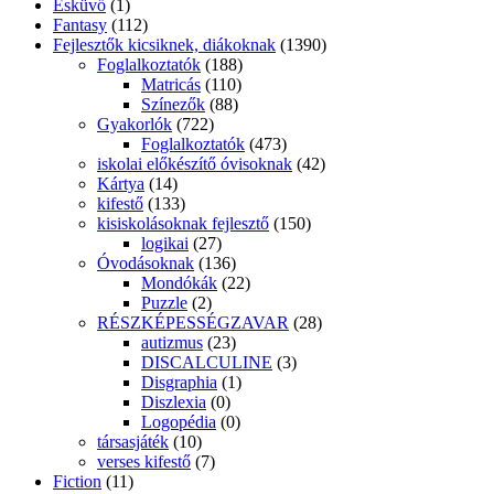
Esküvő
(1)
Fantasy
(112)
Fejlesztők kicsiknek, diákoknak
(1390)
Foglalkoztatók
(188)
Matricás
(110)
Színezők
(88)
Gyakorlók
(722)
Foglalkoztatók
(473)
iskolai előkészítő óvisoknak
(42)
Kártya
(14)
kifestő
(133)
kisiskolásoknak fejlesztő
(150)
logikai
(27)
Óvodásoknak
(136)
Mondókák
(22)
Puzzle
(2)
RÉSZKÉPESSÉGZAVAR
(28)
autizmus
(23)
DISCALCULINE
(3)
Disgraphia
(1)
Diszlexia
(0)
Logopédia
(0)
társasjáték
(10)
verses kifestő
(7)
Fiction
(11)