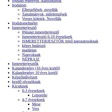
Ifjúsági regények -klasszikusok
Irodalom
Elbeszélések, novellák
Tanulmányok, műelemzések
Verses kötetek, Novellák
Irodalomelmélet
Ismeretterjesztő
Ifjúsági ismeretterjesztő
Ismeretterjesztó 6-10 éveseknek
ISMERETTERJESZTŐK felső tagozatosoknak
képes határozó
madártan
Nagyoknak
NÉPRAJZ
Ismeretterjesztők
Kalandregény (16 éves kortól)
Kalandregény 10 éves kortól
Képzőművészet
kezdő olvasóknak
Kicsiknek
0-3 éveseknek
Leporello
4-7 éveseknek
Mese
Vers