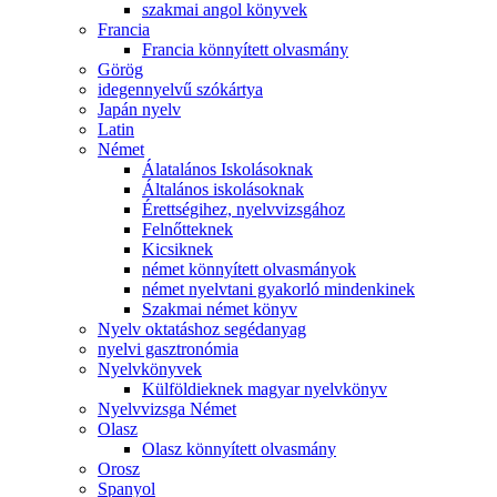
szakmai angol könyvek
Francia
Francia könnyített olvasmány
Görög
idegennyelvű szókártya
Japán nyelv
Latin
Német
Álatalános Iskolásoknak
Általános iskolásoknak
Érettségihez, nyelvvizsgához
Felnőtteknek
Kicsiknek
német könnyített olvasmányok
német nyelvtani gyakorló mindenkinek
Szakmai német könyv
Nyelv oktatáshoz segédanyag
nyelvi gasztronómia
Nyelvkönyvek
Külföldieknek magyar nyelvkönyv
Nyelvvizsga Német
Olasz
Olasz könnyített olvasmány
Orosz
Spanyol