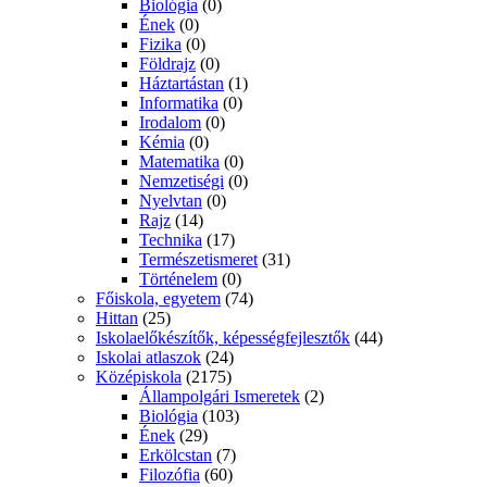
Biológia
(0)
Ének
(0)
Fizika
(0)
Földrajz
(0)
Háztartástan
(1)
Informatika
(0)
Irodalom
(0)
Kémia
(0)
Matematika
(0)
Nemzetiségi
(0)
Nyelvtan
(0)
Rajz
(14)
Technika
(17)
Természetismeret
(31)
Történelem
(0)
Főiskola, egyetem
(74)
Hittan
(25)
Iskolaelőkészítők, képességfejlesztők
(44)
Iskolai atlaszok
(24)
Középiskola
(2175)
Állampolgári Ismeretek
(2)
Biológia
(103)
Ének
(29)
Erkölcstan
(7)
Filozófia
(60)