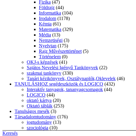
Fizika
(47)
Földrajz
(44)
Informatika
(104)
Irodalom
(1178)
Kémia
(61)
Matematika
(329)
Média
(13)
Nemzetiségi
(3)
Nyelvtan
(175)
Rajz Művészettörténet
(5)
Történelem
(0)
OKJ-s képzések
(41)
Sajátos Nevelési Igényű Tankönyvek
(22)
szakmai tankönyv
(330)
Tanári kézikönyvek, Osztálynaplók,Oklevelek
(46)
TANULÁSHOZ segédeszközök és LOGICO
(432)
Interaktív tanyagok, tananyagcsomagok
(44)
LOGICO
(44)
oktató kártya
(20)
Oktató táblák
(253)
Tanulságos mesék
(3)
Társadalomtudomány
(176)
jogtudomány
(13)
szociológia
(10)
Keresés
Tehetséggondozás, iskolai versenyek
(18)