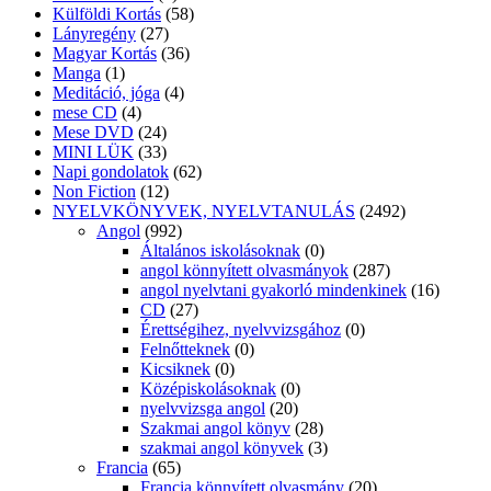
Külföldi Kortás
(58)
Lányregény
(27)
Magyar Kortás
(36)
Manga
(1)
Meditáció, jóga
(4)
mese CD
(4)
Mese DVD
(24)
MINI LÜK
(33)
Napi gondolatok
(62)
Non Fiction
(12)
NYELVKÖNYVEK, NYELVTANULÁS
(2492)
Angol
(992)
Általános iskolásoknak
(0)
angol könnyített olvasmányok
(287)
angol nyelvtani gyakorló mindenkinek
(16)
CD
(27)
Érettségihez, nyelvvizsgához
(0)
Felnőtteknek
(0)
Kicsiknek
(0)
Középiskolásoknak
(0)
nyelvvizsga angol
(20)
Szakmai angol könyv
(28)
szakmai angol könyvek
(3)
Francia
(65)
Francia könnyített olvasmány
(20)