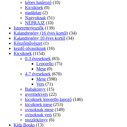
képes határozó
(10)
Kicsiknek
(0)
madártan
(2)
Nagyoknak
(51)
NÉPRAJZ
(10)
Ismeretterjesztők
(139)
Kalandregény (16 éves kortól)
(34)
Kalandregény 10 éves kortól
(34)
Képzőművészet
(1)
kezdő olvasóknak
(16)
Kicsiknek
(1154)
0-3 éveseknek
(83)
Leporello
(75)
Mese
(0)
4-7 éveseknek
(670)
Mese
(598)
Vers
(71)
Babakönyv
(15)
gyermekvers
(22)
kicsiknek leporello,lapozó
(146)
kicsiknek mese
(253)
ovisoknak mese
(149)
ovisoknak vers
(23)
puzzlekönyv
(6)
Kids Books
(13)