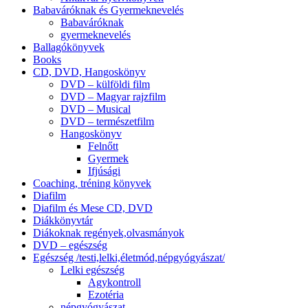
Babaváróknak és Gyermeknevelés
Babaváróknak
gyermeknevelés
Ballagókönyvek
Books
CD, DVD, Hangoskönyv
DVD – külföldi film
DVD – Magyar rajzfilm
DVD – Musical
DVD – természetfilm
Hangoskönyv
Felnőtt
Gyermek
Ifjúsági
Coaching, tréning könyvek
Diafilm
Diafilm és Mese CD, DVD
Diákkönyvtár
Diákoknak regények,olvasmányok
DVD – egészség
Egészség /testi,lelki,életmód,népgyógyászat/
Lelki egészség
Agykontroll
Ezotéria
népgyógyászat