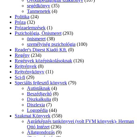
Óvodapedagógiai szakkönyv
(107)
segédkönyv
(35)
Tanmenetek
(4)
Politika
(24)
Próza
(32)
Prózaelemzések
(1)
Pszichológia, Önismeret
(293)
önismeret
(38)
személyiség pszichológia
(100)
Reader's Digest Kiadó Kft.
(0)
Regény
(234)
Regények középiskolásoknak
(126)
Rejtvények
(8)
Rejtvénykönyv
(11)
Sci-fi
(29)
Speciális fejlesztő könyvek
(79)
Autistáknak
(4)
Beszédjavító
(8)
Diszkalkulia
(0)
Diszlexia
(7)
Logopédia
(44)
Szakmai Könyvek
(558)
Agrárképzés tankönyvei (volt FVM könyvek)- Herman
Ottó Intézet
(236)
Állatgondozás
(9)