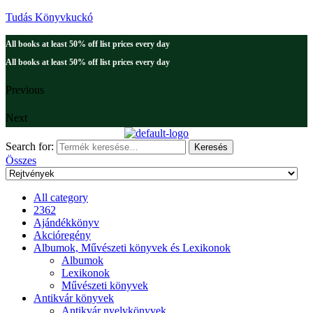
Tudás Könyvkuckó
All books at least 50% off list prices every day
All books at least 50% off list prices every day
Previous
Next
Search for:
Keresés
Összes
All category
2362
Ajándékkönyv
Akcióregény
Albumok, Művészeti könyvek és Lexikonok
Albumok
Lexikonok
Művészeti könyvek
Antikvár könyvek
Antikvár nyelvkönyvek