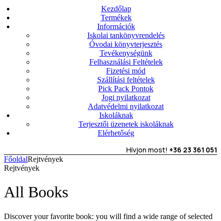
Kezdőlap
Termékek
Információk
Iskolai tankönyvrendelés
Óvodai könyvterjesztés
Tevékenységünk
Felhasználási Feltételek
Fizetési mód
Szállítási feltételek
Pick Pack Pontok
Jogi nyilatkozat
Adatvédelmi nyilatkozat
Iskoláknak
Terjesztői üzenetek iskoláknak
Elérhetőség
Hívjon most!
+36 23 361 051
Főoldal
Rejtvények
Rejtvények
All Books
Discover your favorite book: you will find a wide range of selected