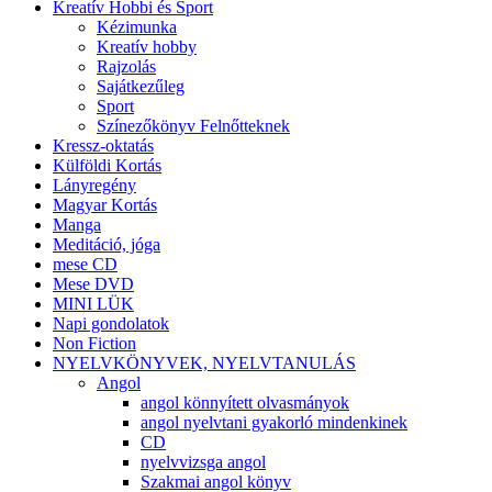
Kreatív Hobbi és Sport
Kézimunka
Kreatív hobby
Rajzolás
Sajátkezűleg
Sport
Színezőkönyv Felnőtteknek
Kressz-oktatás
Külföldi Kortás
Lányregény
Magyar Kortás
Manga
Meditáció, jóga
mese CD
Mese DVD
MINI LÜK
Napi gondolatok
Non Fiction
NYELVKÖNYVEK, NYELVTANULÁS
Angol
angol könnyített olvasmányok
angol nyelvtani gyakorló mindenkinek
CD
nyelvvizsga angol
Szakmai angol könyv