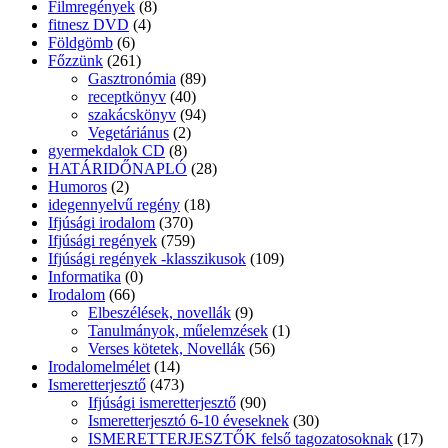
Filmregények
(8)
fitnesz DVD
(4)
Földgömb
(6)
Főzzünk
(261)
Gasztronómia
(89)
receptkönyv
(40)
szakácskönyv
(94)
Vegetáriánus
(2)
gyermekdalok CD
(8)
HATÁRIDŐNAPLÓ
(28)
Humoros
(2)
idegennyelvű regény
(18)
Ifjúsági irodalom
(370)
Ifjúsági regények
(759)
Ifjúsági regények -klasszikusok
(109)
Informatika
(0)
Irodalom
(66)
Elbeszélések, novellák
(9)
Tanulmányok, műelemzések
(1)
Verses kötetek, Novellák
(56)
Irodalomelmélet
(14)
Ismeretterjesztő
(473)
Ifjúsági ismeretterjesztő
(90)
Ismeretterjesztó 6-10 éveseknek
(30)
ISMERETTERJESZTŐK felső tagozatosoknak
(17)