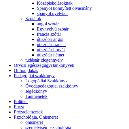
Középiskolásoknak
Spanyol könnyített olvasmány
spanyol nyelvtan
Szótárak
angol szótár
Egynyelvű szótár
francia szótár
útiszótár angol
útiszótár francia
útiszótár horvát
útiszótár német
tudástár idegennyelv
Orvosi-egészségügyi tankönyvek
Otthon, lakás
Pedagógiai szakkönyv
Logopédiai Szakkönyv
Óvodapedagógiai szakkönyv
segédkönyv
Tanmenetek
Politika
Próza
Prózaelemzések
Pszichológia, Önismeret
önismeret
személyiség pszichológia