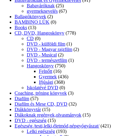
Babaváróknak és Gyermeknevelés
(91)
Babaváróknak
(25)
gyermeknevelés
(67)
Ballagókönyvek
(2)
BAMBINO LÜK
(0)
Books
(13)
CD, DVD, Hangoskönyv
(778)
CD
(0)
DVD - külföldi film
(1)
DVD - Magyar rajzfilm
(2)
DVD - Musical
(2)
DVD - természetfilm
(1)
Hangoskönyv
(750)
Felnőtt
(16)
Gyermek
(436)
Ifjúsági
(368)
Iskolatévé DVD
(0)
Coaching, tréning könyvek
(3)
Diafilm
(57)
Diafilm és Mese CD, DVD
(32)
Diákkönyvtár
(15)
Diákoknak regények,olvasmányok
(15)
DVD - egészség
(15)
Egészség /testi,lelki,életmód,népgyógyászat/
(421)
Lelki egészség
(193)