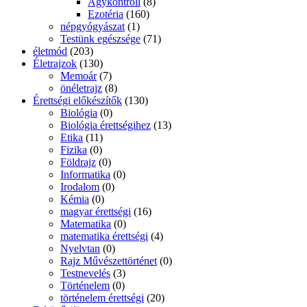
Agykontroll
(8)
Ezotéria
(160)
népgyógyászat
(1)
Testünk egészsége
(71)
életmód
(203)
Életrajzok
(130)
Memoár
(7)
önéletrajz
(8)
Érettségi előkészítők
(130)
Biológia
(0)
Biológia érettségihez
(13)
Etika
(11)
Fizika
(0)
Földrajz
(0)
Informatika
(0)
Irodalom
(0)
Kémia
(0)
magyar érettségi
(16)
Matematika
(0)
matematika érettségi
(4)
Nyelvtan
(0)
Rajz Művészettörténet
(0)
Testnevelés
(3)
Történelem
(0)
történelem érettségi
(20)