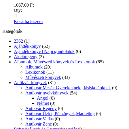
1067,00
Ft
Qty:
Kosárba teszem
Kategóriák
2362
(1)
Ajándékkönyv
(62)
Ajándékkönyv | Napi gondolatok
(0)
Akcióregény
(2)
Albumok, Művészeti könyvek és Lexikonok
(65)
Albumok
(20)
Lexikonok
(11)
Művészeti könyvek
(33)
Antikvár könyvek
(81)
Antikvár Mesék Gyerekeknek , kisiskoláoknak
(0)
Antikvár nyelvkönyvek
(54)
Angol
(0)
Német
(0)
Antikvár Regény
(0)
Antikvár Üzlet, Pénzügyek,Marketing
(0)
Antikvár Vallás
(0)
Antikvár Zene
(0)