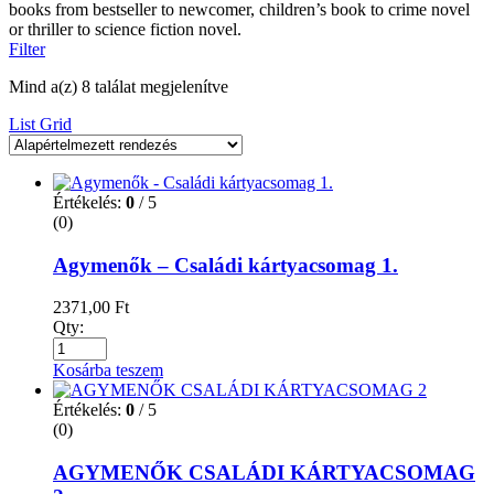
books from bestseller to newcomer, children’s book to crime novel
or thriller to science fiction novel.
Filter
Mind a(z) 8 találat megjelenítve
List
Grid
Értékelés:
0
/ 5
(0)
Agymenők – Családi kártyacsomag 1.
2371,00
Ft
Qty:
Kosárba teszem
Értékelés:
0
/ 5
(0)
AGYMENŐK CSALÁDI KÁRTYACSOMAG