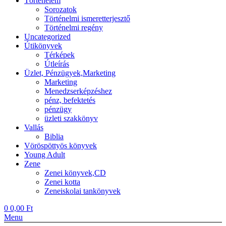
Történelem
Sorozatok
Történelmi ismeretterjesztő
Történelmi regény
Uncategorized
Útikönyvek
Térképek
Útleírás
Üzlet, Pénzügyek,Marketing
Marketing
Menedzserképzéshez
pénz, befektetés
pénzügy
üzleti szakkönyv
Vallás
Biblia
Vöröspöttyös könyvek
Young Adult
Zene
Zenei könyvek,CD
Zenei kotta
Zeneiskolai tankönyvek
0
0,00
Ft
Menu