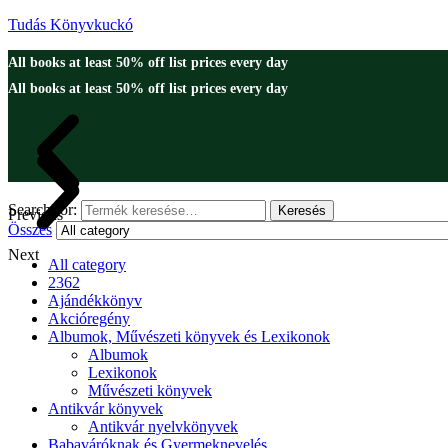
Tudás Könyvkuckó
All books at least 50% off list prices every day
All books at least 50% off list prices every day
Search for:
Keresés
Previous
Összes
Next
All category
2362
Ajándékkönyv
Akcióregény
Albumok, Művészeti könyvek és Lexikonok
Albumok
Lexikonok
Művészeti könyvek
Antikvár könyvek
Antikvár nyelvkönyvek
Babaváróknak és Gyermeknevelés