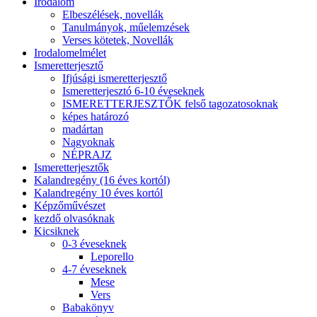
Irodalom
Elbeszélések, novellák
Tanulmányok, műelemzések
Verses kötetek, Novellák
Irodalomelmélet
Ismeretterjesztő
Ifjúsági ismeretterjesztő
Ismeretterjesztó 6-10 éveseknek
ISMERETTERJESZTŐK felső tagozatosoknak
képes határozó
madártan
Nagyoknak
NÉPRAJZ
Ismeretterjesztők
Kalandregény (16 éves kortól)
Kalandregény 10 éves kortól
Képzőművészet
kezdő olvasóknak
Kicsiknek
0-3 éveseknek
Leporello
4-7 éveseknek
Mese
Vers
Babakönyv