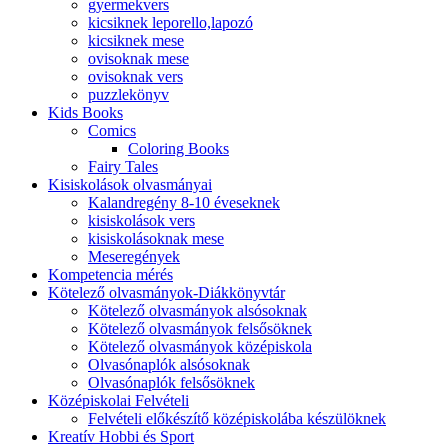
gyermekvers
kicsiknek leporello,lapozó
kicsiknek mese
ovisoknak mese
ovisoknak vers
puzzlekönyv
Kids Books
Comics
Coloring Books
Fairy Tales
Kisiskolások olvasmányai
Kalandregény 8-10 éveseknek
kisiskolások vers
kisiskolásoknak mese
Meseregények
Kompetencia mérés
Kötelező olvasmányok-Diákkönyvtár
Kötelező olvasmányok alsósoknak
Kötelező olvasmányok felsősöknek
Kötelező olvasmányok középiskola
Olvasónaplók alsósoknak
Olvasónaplók felsősöknek
Középiskolai Felvételi
Felvételi előkészítő középiskolába készülöknek
Kreatív Hobbi és Sport