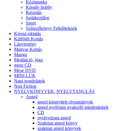
Kézimunka
Kreatív hobby
Rajzolás
Sajátkezűleg
Sport
Színezőkönyv Felnőtteknek
Kressz-oktatás
Külföldi Kortás
Lányregény
Magyar Kortás
Manga
Meditáció, jóga
mese CD
Mese DVD
MINI LÜK
Napi gondolatok
Non Fiction
NYELVKÖNYVEK, NYELVTANULÁS
Angol
angol könnyített olvasmányok
angol nyelvtani gyakorló mindenkinek
CD
nyelvvizsga angol
Szakmai angol könyv
szakmai angol könyvek