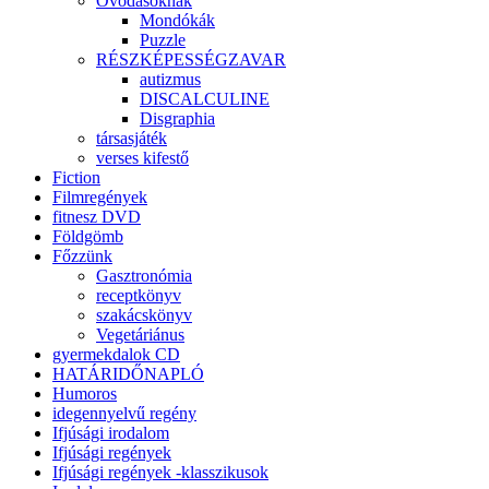
Óvodásoknak
Mondókák
Puzzle
RÉSZKÉPESSÉGZAVAR
autizmus
DISCALCULINE
Disgraphia
társasjáték
verses kifestő
Fiction
Filmregények
fitnesz DVD
Földgömb
Főzzünk
Gasztronómia
receptkönyv
szakácskönyv
Vegetáriánus
gyermekdalok CD
HATÁRIDŐNAPLÓ
Humoros
idegennyelvű regény
Ifjúsági irodalom
Ifjúsági regények
Ifjúsági regények -klasszikusok