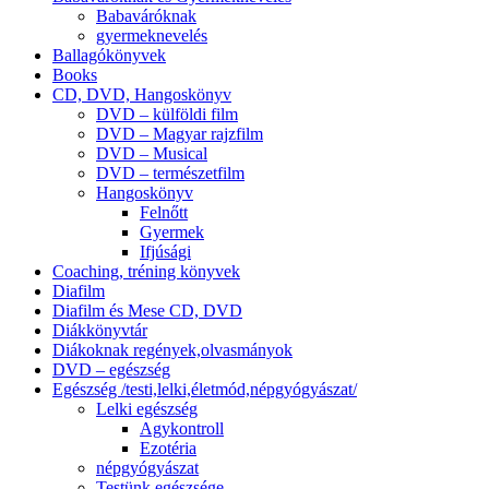
Babaváróknak
gyermeknevelés
Ballagókönyvek
Books
CD, DVD, Hangoskönyv
DVD – külföldi film
DVD – Magyar rajzfilm
DVD – Musical
DVD – természetfilm
Hangoskönyv
Felnőtt
Gyermek
Ifjúsági
Coaching, tréning könyvek
Diafilm
Diafilm és Mese CD, DVD
Diákkönyvtár
Diákoknak regények,olvasmányok
DVD – egészség
Egészség /testi,lelki,életmód,népgyógyászat/
Lelki egészség
Agykontroll
Ezotéria
népgyógyászat
Testünk egészsége