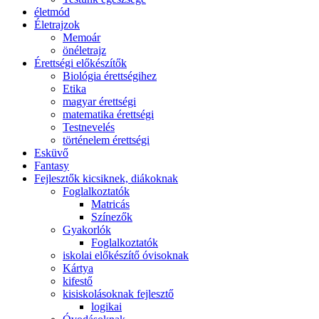
életmód
Életrajzok
Memoár
önéletrajz
Érettségi előkészítők
Biológia érettségihez
Etika
magyar érettségi
matematika érettségi
Testnevelés
történelem érettségi
Esküvő
Fantasy
Fejlesztők kicsiknek, diákoknak
Foglalkoztatók
Matricás
Színezők
Gyakorlók
Foglalkoztatók
iskolai előkészítő óvisoknak
Kártya
kifestő
kisiskolásoknak fejlesztő
logikai