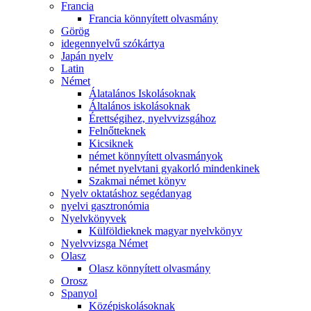
Francia
Francia könnyített olvasmány
Görög
idegennyelvű szókártya
Japán nyelv
Latin
Német
Álatalános Iskolásoknak
Általános iskolásoknak
Érettségihez, nyelvvizsgához
Felnőtteknek
Kicsiknek
német könnyített olvasmányok
német nyelvtani gyakorló mindenkinek
Szakmai német könyv
Nyelv oktatáshoz segédanyag
nyelvi gasztronómia
Nyelvkönyvek
Külföldieknek magyar nyelvkönyv
Nyelvvizsga Német
Olasz
Olasz könnyített olvasmány
Orosz
Spanyol
Középiskolásoknak