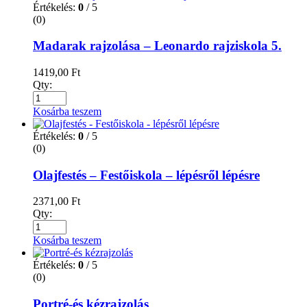
Értékelés:
0
/ 5
(0)
Madarak rajzolása – Leonardo rajziskola 5.
1419,00
Ft
Qty:
Kosárba teszem
Értékelés:
0
/ 5
(0)
Olajfestés – Festőiskola – lépésről lépésre
2371,00
Ft
Qty:
Kosárba teszem
Értékelés:
0
/ 5
(0)
Portré-és kézrajzolás