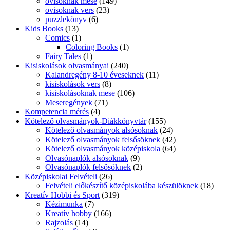
ovisoknak mese
(149)
ovisoknak vers
(23)
puzzlekönyv
(6)
Kids Books
(13)
Comics
(1)
Coloring Books
(1)
Fairy Tales
(1)
Kisiskolások olvasmányai
(240)
Kalandregény 8-10 éveseknek
(11)
kisiskolások vers
(8)
kisiskolásoknak mese
(106)
Meseregények
(71)
Kompetencia mérés
(4)
Kötelező olvasmányok-Diákkönyvtár
(155)
Kötelező olvasmányok alsósoknak
(24)
Kötelező olvasmányok felsősöknek
(42)
Kötelező olvasmányok középiskola
(64)
Olvasónaplók alsósoknak
(9)
Olvasónaplók felsősöknek
(2)
Középiskolai Felvételi
(26)
Felvételi előkészítő középiskolába készülöknek
(18)
Kreatív Hobbi és Sport
(319)
Kézimunka
(7)
Kreatív hobby
(166)
Rajzolás
(14)