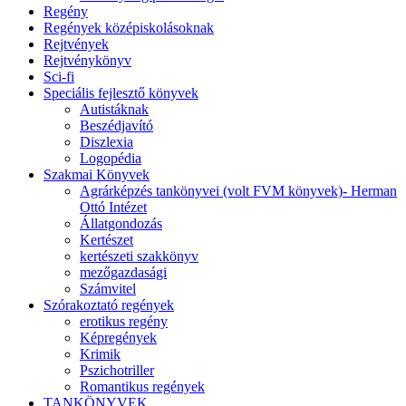
Regény
Regények középiskolásoknak
Rejtvények
Rejtvénykönyv
Sci-fi
Speciális fejlesztő könyvek
Autistáknak
Beszédjavító
Diszlexia
Logopédia
Szakmai Könyvek
Agrárképzés tankönyvei (volt FVM könyvek)- Herman
Ottó Intézet
Állatgondozás
Kertészet
kertészeti szakkönyv
mezőgazdasági
Számvitel
Szórakoztató regények
erotikus regény
Képregények
Krimik
Pszichotriller
Romantikus regények
TANKÖNYVEK