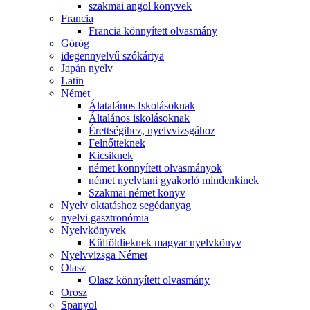
szakmai angol könyvek
Francia
Francia könnyített olvasmány
Görög
idegennyelvű szókártya
Japán nyelv
Latin
Német
Álatalános Iskolásoknak
Általános iskolásoknak
Érettségihez, nyelvvizsgához
Felnőtteknek
Kicsiknek
német könnyített olvasmányok
német nyelvtani gyakorló mindenkinek
Szakmai német könyv
Nyelv oktatáshoz segédanyag
nyelvi gasztronómia
Nyelvkönyvek
Külföldieknek magyar nyelvkönyv
Nyelvvizsga Német
Olasz
Olasz könnyített olvasmány
Orosz
Spanyol