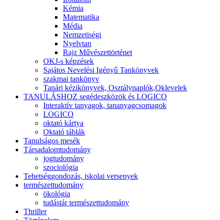
Kémia
Matematika
Média
Nemzetiségi
Nyelvtan
Rajz Művészettörténet
OKJ-s képzések
Sajátos Nevelési Igényű Tankönyvek
szakmai tankönyv
Tanári kézikönyvek, Osztálynaplók,Oklevelek
TANULÁSHOZ segédeszközök és LOGICO
Interaktív tanyagok, tananyagcsomagok
LOGICO
oktató kártya
Oktató táblák
Tanulságos mesék
Társadalomtudomány
jogtudomány
szociológia
Tehetséggondozás, iskolai versenyek
természettudomány
ökológia
tudástár természettudomány
Thriller