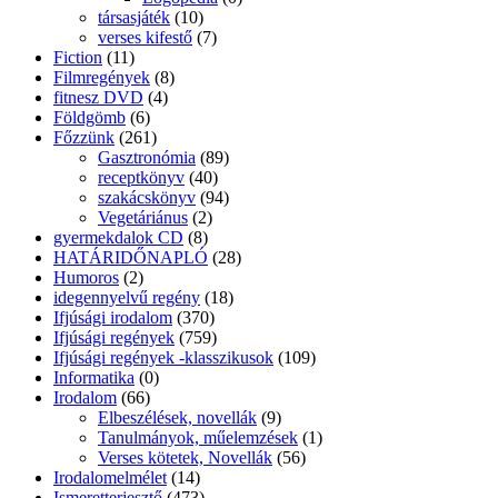
társasjáték
(10)
verses kifestő
(7)
Fiction
(11)
Filmregények
(8)
fitnesz DVD
(4)
Földgömb
(6)
Főzzünk
(261)
Gasztronómia
(89)
receptkönyv
(40)
szakácskönyv
(94)
Vegetáriánus
(2)
gyermekdalok CD
(8)
HATÁRIDŐNAPLÓ
(28)
Humoros
(2)
idegennyelvű regény
(18)
Ifjúsági irodalom
(370)
Ifjúsági regények
(759)
Ifjúsági regények -klasszikusok
(109)
Informatika
(0)
Irodalom
(66)
Elbeszélések, novellák
(9)
Tanulmányok, műelemzések
(1)
Verses kötetek, Novellák
(56)
Irodalomelmélet
(14)
Ismeretterjesztő
(473)