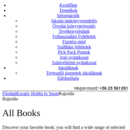
Kezdőlap
Termékek
Információk
Iskolai tankönyvrendelés
Óvodai könyvterjesztés
Tevékenységünk
Felhasználási Feltételek
Fizetési mód
Szállítási feltételek
Pick Pack Pontok
Jogi nyilatkozat
Adatvédelmi nyilatkozat
Iskoláknak
Terjesztői üzenetek iskoláknak
Elérhetőség
Hívjon most!
+36 23 361 051
Főoldal
Kreatív Hobbi és Sport
Rajzolás
Rajzolás
All Books
Discover your favorite book: you will find a wide range of selected