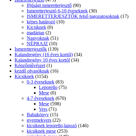
Ifjúsági ismeretterjesztő
(90)
Ismeretterjesztó 6-10 éveseknek
(30)
ISMERETTERJESZTŐK felső tagozatosoknak
(17)
képes határozó
(10)
Kicsiknek
(0)
madártan
(2)
Nagyoknak
(51)
NÉPRAJZ
(10)
Ismeretterjesztők
(139)
Kalandregény (16 éves kortól)
(34)
Kalandregény 10 éves kortól
(34)
Képzőművészet
(1)
kezdő olvasóknak
(16)
Kicsiknek
(1154)
0-3 éveseknek
(83)
Leporello
(75)
Mese
(0)
4-7 éveseknek
(670)
Mese
(598)
Vers
(71)
Babakönyv
(15)
gyermekvers
(22)
kicsiknek leporello,lapozó
(146)
kicsiknek mese
(253)