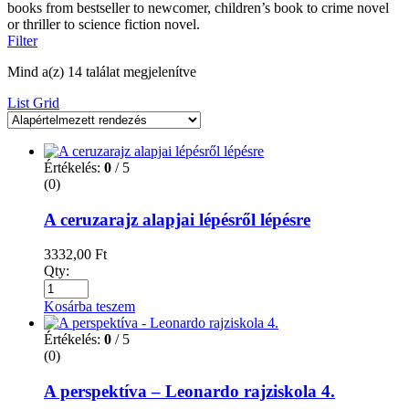
books from bestseller to newcomer, children’s book to crime novel
or thriller to science fiction novel.
Filter
Mind a(z) 14 találat megjelenítve
List
Grid
Értékelés:
0
/ 5
(0)
A ceruzarajz alapjai lépésről lépésre
3332,00
Ft
Qty:
Kosárba teszem
Értékelés:
0
/ 5
(0)
A perspektíva – Leonardo rajziskola 4.