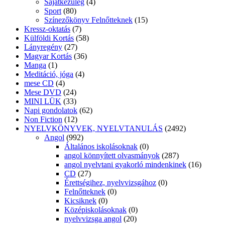
Sajátkezűleg
(4)
Sport
(80)
Színezőkönyv Felnőtteknek
(15)
Kressz-oktatás
(7)
Külföldi Kortás
(58)
Lányregény
(27)
Magyar Kortás
(36)
Manga
(1)
Meditáció, jóga
(4)
mese CD
(4)
Mese DVD
(24)
MINI LÜK
(33)
Napi gondolatok
(62)
Non Fiction
(12)
NYELVKÖNYVEK, NYELVTANULÁS
(2492)
Angol
(992)
Általános iskolásoknak
(0)
angol könnyített olvasmányok
(287)
angol nyelvtani gyakorló mindenkinek
(16)
CD
(27)
Érettségihez, nyelvvizsgához
(0)
Felnőtteknek
(0)
Kicsiknek
(0)
Középiskolásoknak
(0)
nyelvvizsga angol
(20)