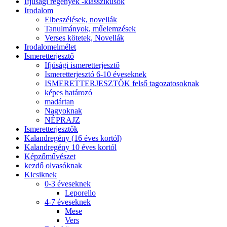
Ifjúsági regények -klasszikusok
Irodalom
Elbeszélések, novellák
Tanulmányok, műelemzések
Verses kötetek, Novellák
Irodalomelmélet
Ismeretterjesztő
Ifjúsági ismeretterjesztő
Ismeretterjesztó 6-10 éveseknek
ISMERETTERJESZTŐK felső tagozatosoknak
képes határozó
madártan
Nagyoknak
NÉPRAJZ
Ismeretterjesztők
Kalandregény (16 éves kortól)
Kalandregény 10 éves kortól
Képzőművészet
kezdő olvasóknak
Kicsiknek
0-3 éveseknek
Leporello
4-7 éveseknek
Mese
Vers