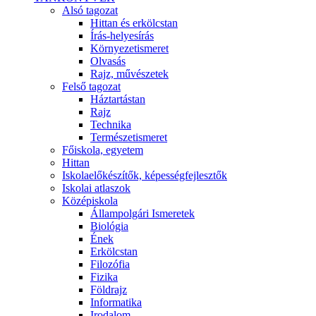
Alsó tagozat
Hittan és erkölcstan
Írás-helyesírás
Környezetismeret
Olvasás
Rajz, művészetek
Felső tagozat
Háztartástan
Rajz
Technika
Természetismeret
Főiskola, egyetem
Hittan
Iskolaelőkészítők, képességfejlesztők
Iskolai atlaszok
Középiskola
Állampolgári Ismeretek
Biológia
Ének
Erkölcstan
Filozófia
Fizika
Földrajz
Informatika
Irodalom