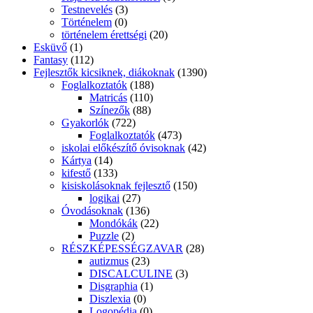
Testnevelés
(3)
Történelem
(0)
történelem érettségi
(20)
Esküvő
(1)
Fantasy
(112)
Fejlesztők kicsiknek, diákoknak
(1390)
Foglalkoztatók
(188)
Matricás
(110)
Színezők
(88)
Gyakorlók
(722)
Foglalkoztatók
(473)
iskolai előkészítő óvisoknak
(42)
Kártya
(14)
kifestő
(133)
kisiskolásoknak fejlesztő
(150)
logikai
(27)
Óvodásoknak
(136)
Mondókák
(22)
Puzzle
(2)
RÉSZKÉPESSÉGZAVAR
(28)
autizmus
(23)
DISCALCULINE
(3)
Disgraphia
(1)
Diszlexia
(0)
Logopédia
(0)