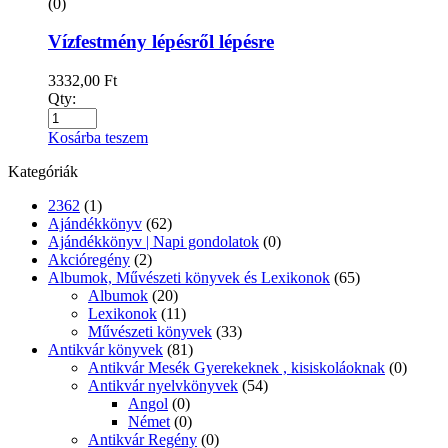
(0)
Vízfestmény lépésről lépésre
3332,00
Ft
Qty:
Kosárba teszem
Kategóriák
2362
(1)
Ajándékkönyv
(62)
Ajándékkönyv | Napi gondolatok
(0)
Akcióregény
(2)
Albumok, Művészeti könyvek és Lexikonok
(65)
Albumok
(20)
Lexikonok
(11)
Művészeti könyvek
(33)
Antikvár könyvek
(81)
Antikvár Mesék Gyerekeknek , kisiskoláoknak
(0)
Antikvár nyelvkönyvek
(54)
Angol
(0)
Német
(0)
Antikvár Regény
(0)