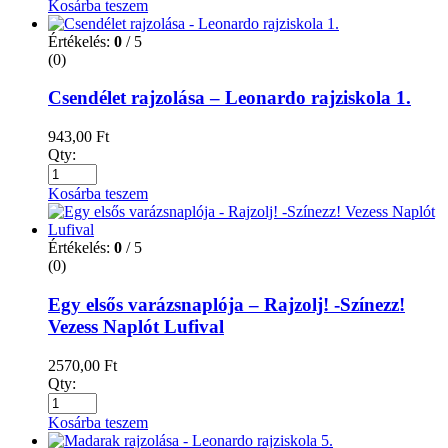
Kosárba teszem
Értékelés:
0
/ 5
(0)
Csendélet rajzolása – Leonardo rajziskola 1.
943,00
Ft
Qty:
Kosárba teszem
Értékelés:
0
/ 5
(0)
Egy elsős varázsnaplója – Rajzolj! -Színezz!
Vezess Naplót Lufival
2570,00
Ft
Qty:
Kosárba teszem