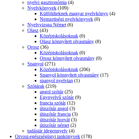
nyelvi gasztronómia
(4)
Nyelvkönyvek
(109)
Külföldieknek magyar nyelvkönyv
(4)
Nemzetiségi nyelvkönyvek
(0)
Nyelvvizsga Német
(6)
Olasz
(43)
Középiskolásoknak
(0)
Olasz könnyített olvasmány
(8)
Orosz
(36)
Középiskolásoknak
(0)
Orosz könnyített olvasmány
(0)
Spanyol
(271)
Középiskolásoknak
(206)
Spanyol könnyített olvasmány
(17)
spanyol nyelvtan
(1)
Szótárak
(219)
angol szótár
(25)
Egynyelvű szótár
(9)
francia szótár
(12)
útiszótár angol
(3)
útiszótár francia
(3)
útiszótár horvát
(3)
útiszótár német
(2)
tudástár idegennyelv
(4)
Orvosi-egészségügyi tankönyvek
(178)