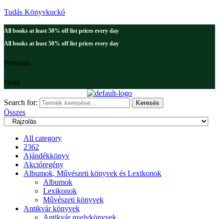
Tudás Könyvkuckó
All books at least 50% off list prices every day
All books at least 50% off list prices every day
Previous
Next
Search for:
Keresés
Összes
All category
2362
Ajándékkönyv
Akcióregény
Albumok, Művészeti könyvek és Lexikonok
Albumok
Lexikonok
Művészeti könyvek
Antikvár könyvek
Antikvár nyelvkönyvek