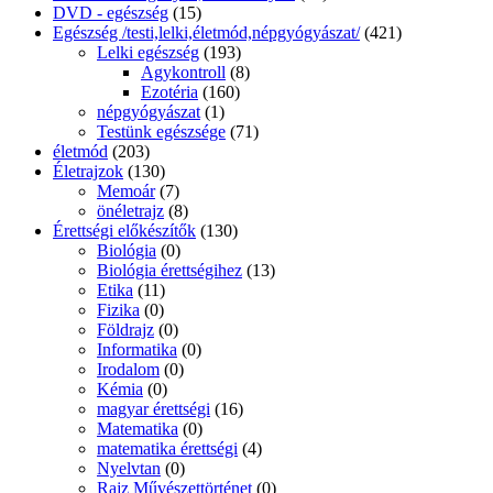
DVD - egészség
(15)
Egészség /testi,lelki,életmód,népgyógyászat/
(421)
Lelki egészség
(193)
Agykontroll
(8)
Ezotéria
(160)
népgyógyászat
(1)
Testünk egészsége
(71)
életmód
(203)
Életrajzok
(130)
Memoár
(7)
önéletrajz
(8)
Érettségi előkészítők
(130)
Biológia
(0)
Biológia érettségihez
(13)
Etika
(11)
Fizika
(0)
Földrajz
(0)
Informatika
(0)
Irodalom
(0)
Kémia
(0)
magyar érettségi
(16)
Matematika
(0)
matematika érettségi
(4)
Nyelvtan
(0)
Rajz Művészettörténet
(0)