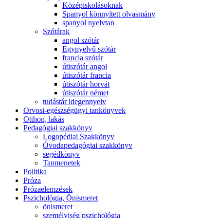
Középiskolásoknak
Spanyol könnyített olvasmány
spanyol nyelvtan
Szótárak
angol szótár
Egynyelvű szótár
francia szótár
útiszótár angol
útiszótár francia
útiszótár horvát
útiszótár német
tudástár idegennyelv
Orvosi-egészségügyi tankönyvek
Otthon, lakás
Pedagógiai szakkönyv
Logopédiai Szakkönyv
Óvodapedagógiai szakkönyv
segédkönyv
Tanmenetek
Politika
Próza
Prózaelemzések
Pszichológia, Önismeret
önismeret
személyiség pszichológia