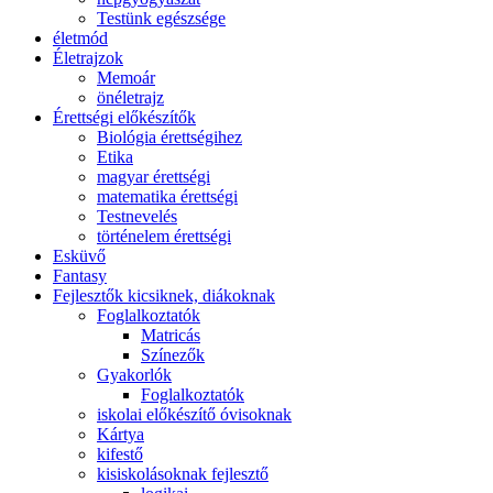
Testünk egészsége
életmód
Életrajzok
Memoár
önéletrajz
Érettségi előkészítők
Biológia érettségihez
Etika
magyar érettségi
matematika érettségi
Testnevelés
történelem érettségi
Esküvő
Fantasy
Fejlesztők kicsiknek, diákoknak
Foglalkoztatók
Matricás
Színezők
Gyakorlók
Foglalkoztatók
iskolai előkészítő óvisoknak
Kártya
kifestő
kisiskolásoknak fejlesztő