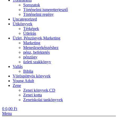
Történelem
Sorozatok
Történelmi ismeretterjesztő
Történelmi regény
Uncategorized
Útikönyvek
Térképek
Útleírás
Üzlet, Pénzügyek,Marketing
Marketing
Menedzserképzéshez
pénz, befektetés
pénzügy
üzleti szakkönyv
Vallás
Biblia
Vöröspöttyös könyvek
Young Adult
Zene
Zenei könyvek,CD
Zenei kotta
Zeneiskolai tankönyvek
0
0,00
Ft
Menu