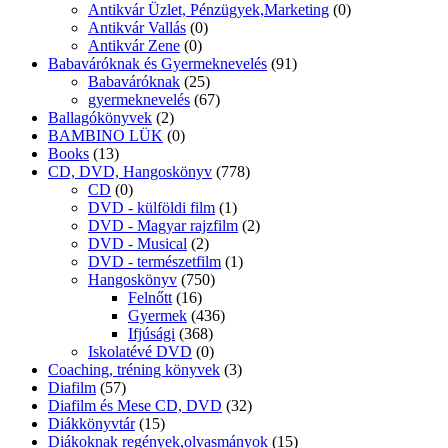
Antikvár Üzlet, Pénzügyek,Marketing
(0)
Antikvár Vallás
(0)
Antikvár Zene
(0)
Babaváróknak és Gyermeknevelés
(91)
Babaváróknak
(25)
gyermeknevelés
(67)
Ballagókönyvek
(2)
BAMBINO LÜK
(0)
Books
(13)
CD, DVD, Hangoskönyv
(778)
CD
(0)
DVD - külföldi film
(1)
DVD - Magyar rajzfilm
(2)
DVD - Musical
(2)
DVD - természetfilm
(1)
Hangoskönyv
(750)
Felnőtt
(16)
Gyermek
(436)
Ifjúsági
(368)
Iskolatévé DVD
(0)
Coaching, tréning könyvek
(3)
Diafilm
(57)
Diafilm és Mese CD, DVD
(32)
Diákkönyvtár
(15)
Diákoknak regények,olvasmányok
(15)