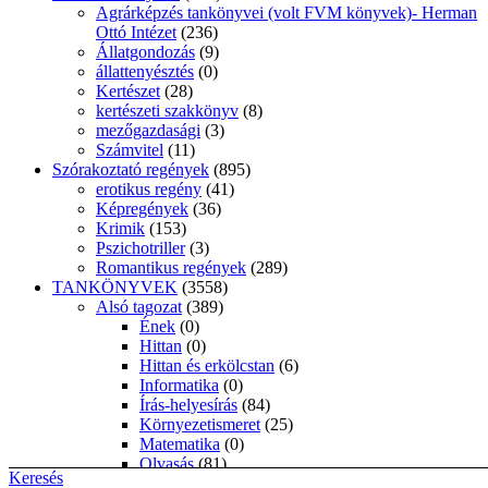
Agrárképzés tankönyvei (volt FVM könyvek)- Herman
Ottó Intézet
(236)
Állatgondozás
(9)
állattenyésztés
(0)
Kertészet
(28)
kertészeti szakkönyv
(8)
mezőgazdasági
(3)
Számvitel
(11)
Szórakoztató regények
(895)
erotikus regény
(41)
Képregények
(36)
Krimik
(153)
Pszichotriller
(3)
Romantikus regények
(289)
TANKÖNYVEK
(3558)
Alsó tagozat
(389)
Ének
(0)
Hittan
(0)
Hittan és erkölcstan
(6)
Informatika
(0)
Írás-helyesírás
(84)
Környezetismeret
(25)
Matematika
(0)
Olvasás
(81)
Keresés
Rajz, művészetek
(7)