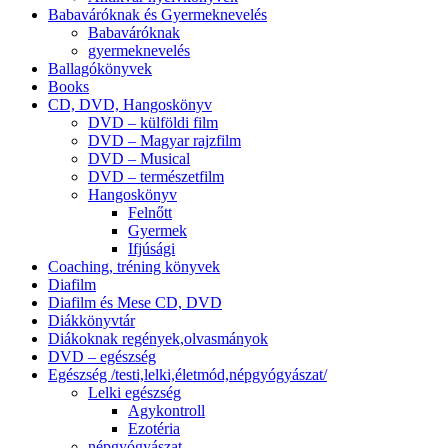
Babaváróknak és Gyermeknevelés
Babaváróknak
gyermeknevelés
Ballagókönyvek
Books
CD, DVD, Hangoskönyv
DVD – külföldi film
DVD – Magyar rajzfilm
DVD – Musical
DVD – természetfilm
Hangoskönyv
Felnőtt
Gyermek
Ifjúsági
Coaching, tréning könyvek
Diafilm
Diafilm és Mese CD, DVD
Diákkönyvtár
Diákoknak regények,olvasmányok
DVD – egészség
Egészség /testi,lelki,életmód,népgyógyászat/
Lelki egészség
Agykontroll
Ezotéria
népgyógyászat