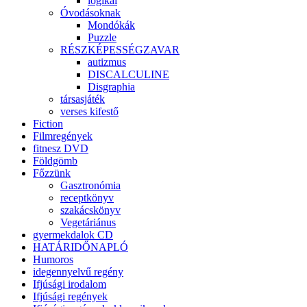
logikai
Óvodásoknak
Mondókák
Puzzle
RÉSZKÉPESSÉGZAVAR
autizmus
DISCALCULINE
Disgraphia
társasjáték
verses kifestő
Fiction
Filmregények
fitnesz DVD
Földgömb
Főzzünk
Gasztronómia
receptkönyv
szakácskönyv
Vegetáriánus
gyermekdalok CD
HATÁRIDŐNAPLÓ
Humoros
idegennyelvű regény
Ifjúsági irodalom
Ifjúsági regények