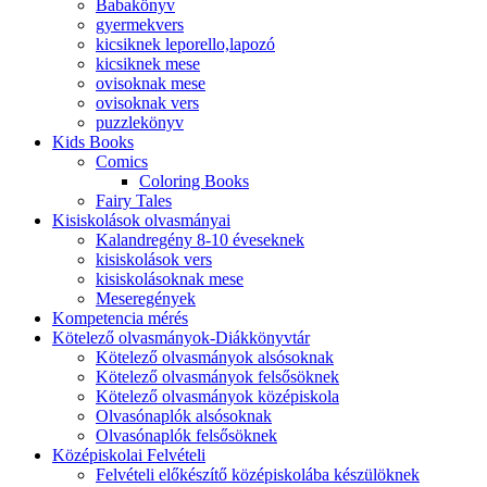
Babakönyv
gyermekvers
kicsiknek leporello,lapozó
kicsiknek mese
ovisoknak mese
ovisoknak vers
puzzlekönyv
Kids Books
Comics
Coloring Books
Fairy Tales
Kisiskolások olvasmányai
Kalandregény 8-10 éveseknek
kisiskolások vers
kisiskolásoknak mese
Meseregények
Kompetencia mérés
Kötelező olvasmányok-Diákkönyvtár
Kötelező olvasmányok alsósoknak
Kötelező olvasmányok felsősöknek
Kötelező olvasmányok középiskola
Olvasónaplók alsósoknak
Olvasónaplók felsősöknek
Középiskolai Felvételi
Felvételi előkészítő középiskolába készülöknek