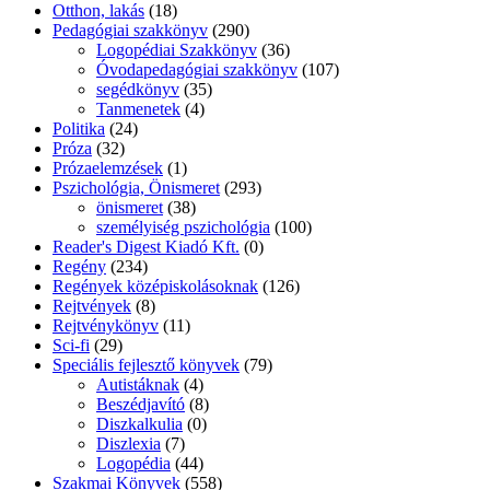
Otthon, lakás
(18)
Pedagógiai szakkönyv
(290)
Logopédiai Szakkönyv
(36)
Óvodapedagógiai szakkönyv
(107)
segédkönyv
(35)
Tanmenetek
(4)
Politika
(24)
Próza
(32)
Prózaelemzések
(1)
Pszichológia, Önismeret
(293)
önismeret
(38)
személyiség pszichológia
(100)
Reader's Digest Kiadó Kft.
(0)
Regény
(234)
Regények középiskolásoknak
(126)
Rejtvények
(8)
Rejtvénykönyv
(11)
Sci-fi
(29)
Speciális fejlesztő könyvek
(79)
Autistáknak
(4)
Beszédjavító
(8)
Diszkalkulia
(0)
Diszlexia
(7)
Logopédia
(44)
Szakmai Könyvek
(558)