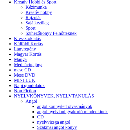
Kreatív Hobbi és Sport
Kézimunka
Kreatív hobby
Rajzolás
Sajátkezűleg
Sport
Színezőkönyv Felnőtteknek
Kressz-oktatás
Külföldi Kortás
Lányregény
Magyar Kortás
Manga
Meditáció, jóga
mese CD
Mese DVD
MINI LÜK
Napi gondolatok
Non Fiction
NYELVKÖNYVEK, NYELVTANULÁS
Angol
angol könnyített olvasmányok
angol nyelvtani gyakorló mindenkinek
CD
nyelvvizsga angol
Szakmai angol könyv