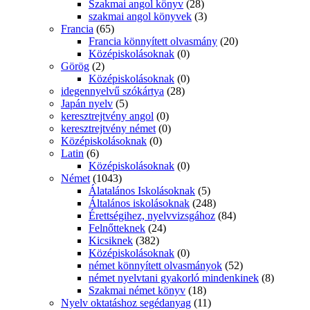
Szakmai angol könyv
(28)
szakmai angol könyvek
(3)
Francia
(65)
Francia könnyített olvasmány
(20)
Középiskolásoknak
(0)
Görög
(2)
Középiskolásoknak
(0)
idegennyelvű szókártya
(28)
Japán nyelv
(5)
keresztrejtvény angol
(0)
keresztrejtvény német
(0)
Középiskolásoknak
(0)
Latin
(6)
Középiskolásoknak
(0)
Német
(1043)
Álatalános Iskolásoknak
(5)
Általános iskolásoknak
(248)
Érettségihez, nyelvvizsgához
(84)
Felnőtteknek
(24)
Kicsiknek
(382)
Középiskolásoknak
(0)
német könnyített olvasmányok
(52)
német nyelvtani gyakorló mindenkinek
(8)
Szakmai német könyv
(18)
Nyelv oktatáshoz segédanyag
(11)