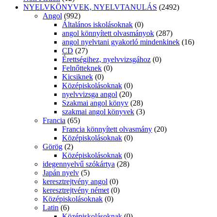
NYELVKÖNYVEK, NYELVTANULÁS
(2492)
Angol
(992)
Általános iskolásoknak
(0)
angol könnyített olvasmányok
(287)
angol nyelvtani gyakorló mindenkinek
(16)
CD
(27)
Érettségihez, nyelvvizsgához
(0)
Felnőtteknek
(0)
Kicsiknek
(0)
Középiskolásoknak
(0)
nyelvvizsga angol
(20)
Szakmai angol könyv
(28)
szakmai angol könyvek
(3)
Francia
(65)
Francia könnyített olvasmány
(20)
Középiskolásoknak
(0)
Görög
(2)
Középiskolásoknak
(0)
idegennyelvű szókártya
(28)
Japán nyelv
(5)
keresztrejtvény angol
(0)
keresztrejtvény német
(0)
Középiskolásoknak
(0)
Latin
(6)
Középiskolásoknak
(0)