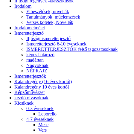
Ifjúsági regények -klasszikusok
Irodalom
Elbeszélések, novellák
Tanulmányok, műelemzések
Verses kötetek, Novellák
Irodalomelmélet
Ismeretterjesztő
Ifjúsági ismeretterjesztő
Ismeretterjesztó 6-10 éveseknek
ISMERETTERJESZTŐK felső tagozatosoknak
képes határozó
madártan
Nagyoknak
NÉPRAJZ
Ismeretterjesztők
Kalandregény (16 éves kortól)
Kalandregény 10 éves kortól
Képzőművészet
kezdő olvasóknak
Kicsiknek
0-3 éveseknek
Leporello
4-7 éveseknek
Mese
Vers