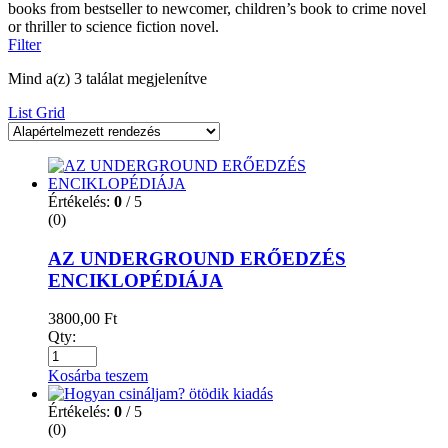
books from bestseller to newcomer, children’s book to crime novel
or thriller to science fiction novel.
Filter
Mind a(z) 3 találat megjelenítve
List
Grid
Értékelés:
0
/ 5
(0)
AZ UNDERGROUND ERŐEDZÉS
ENCIKLOPÉDIÁJA
3800,00
Ft
Qty:
Kosárba teszem
Értékelés:
0
/ 5
(0)