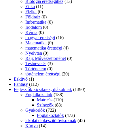
Biológia érettségihez
(13)
Etika
(11)
Fizika
(0)
Földrajz
(0)
Informatika
(0)
Irodalom
(0)
Kémia
(0)
magyar érettségi
(16)
Matematika
(0)
matematika érettségi
(4)
Nyelvtan
(0)
Rajz Művészettörténet
(0)
Testnevelés
(3)
Történelem
(0)
történelem érettségi
(20)
Esküvő
(1)
Fantasy
(112)
Fejlesztők kicsiknek, diákoknak
(1390)
Foglalkoztatók
(188)
Matricás
(110)
Színezők
(88)
Gyakorlók
(722)
Foglalkoztatók
(473)
iskolai előkészítő óvisoknak
(42)
Kártya
(14)