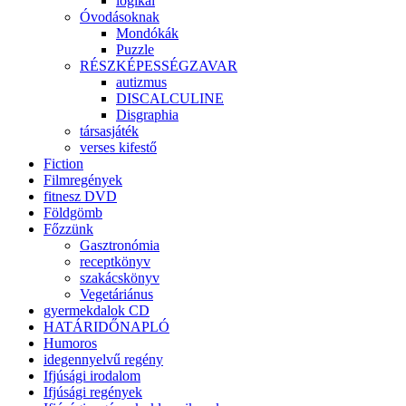
logikai
Óvodásoknak
Mondókák
Puzzle
RÉSZKÉPESSÉGZAVAR
autizmus
DISCALCULINE
Disgraphia
társasjáték
verses kifestő
Fiction
Filmregények
fitnesz DVD
Földgömb
Főzzünk
Gasztronómia
receptkönyv
szakácskönyv
Vegetáriánus
gyermekdalok CD
HATÁRIDŐNAPLÓ
Humoros
idegennyelvű regény
Ifjúsági irodalom
Ifjúsági regények