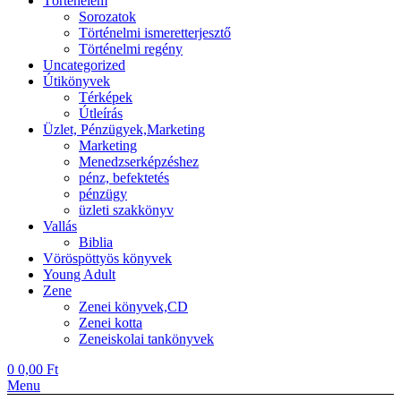
Történelem
Sorozatok
Történelmi ismeretterjesztő
Történelmi regény
Uncategorized
Útikönyvek
Térképek
Útleírás
Üzlet, Pénzügyek,Marketing
Marketing
Menedzserképzéshez
pénz, befektetés
pénzügy
üzleti szakkönyv
Vallás
Biblia
Vöröspöttyös könyvek
Young Adult
Zene
Zenei könyvek,CD
Zenei kotta
Zeneiskolai tankönyvek
0
0,00
Ft
Menu