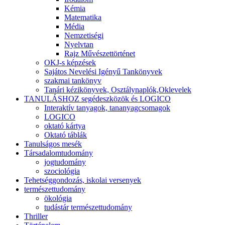
Kémia
Matematika
Média
Nemzetiségi
Nyelvtan
Rajz Művészettörténet
OKJ-s képzések
Sajátos Nevelési Igényű Tankönyvek
szakmai tankönyv
Tanári kézikönyvek, Osztálynaplók,Oklevelek
TANULÁSHOZ segédeszközök és LOGICO
Interaktív tanyagok, tananyagcsomagok
LOGICO
oktató kártya
Oktató táblák
Tanulságos mesék
Társadalomtudomány
jogtudomány
szociológia
Tehetséggondozás, iskolai versenyek
természettudomány
ökológia
tudástár természettudomány
Thriller