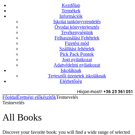
Kezdőlap
Termékek
Információk
Iskolai tankönyvrendelés
Óvodai könyvterjesztés
Tevékenységünk
Felhasználási Feltételek
Fizetési mód
Szállítási feltételek
Pick Pack Pontok
Jogi nyilatkozat
Adatvédelmi nyilatkozat
Iskoláknak
Terjesztői üzenetek iskoláknak
Elérhetőség
Hívjon most!
+36 23 361 051
Főoldal
Érettségi előkészítők
Testnevelés
Testnevelés
All Books
Discover your favorite book: you will find a wide range of selected