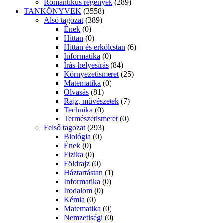
Romantikus regények
(289)
TANKÖNYVEK
(3558)
Alsó tagozat
(389)
Ének
(0)
Hittan
(0)
Hittan és erkölcstan
(6)
Informatika
(0)
Írás-helyesírás
(84)
Környezetismeret
(25)
Matematika
(0)
Olvasás
(81)
Rajz, művészetek
(7)
Technika
(0)
Természetismeret
(0)
Felső tagozat
(293)
Biológia
(0)
Ének
(0)
Fizika
(0)
Földrajz
(0)
Háztartástan
(1)
Informatika
(0)
Irodalom
(0)
Kémia
(0)
Matematika
(0)
Nemzetiségi
(0)