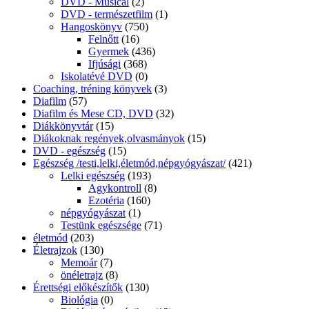
DVD - Musical
(2)
DVD - természetfilm
(1)
Hangoskönyv
(750)
Felnőtt
(16)
Gyermek
(436)
Ifjúsági
(368)
Iskolatévé DVD
(0)
Coaching, tréning könyvek
(3)
Diafilm
(57)
Diafilm és Mese CD, DVD
(32)
Diákkönyvtár
(15)
Diákoknak regények,olvasmányok
(15)
DVD - egészség
(15)
Egészség /testi,lelki,életmód,népgyógyászat/
(421)
Lelki egészség
(193)
Agykontroll
(8)
Ezotéria
(160)
népgyógyászat
(1)
Testünk egészsége
(71)
életmód
(203)
Életrajzok
(130)
Memoár
(7)
önéletrajz
(8)
Érettségi előkészítők
(130)
Biológia
(0)