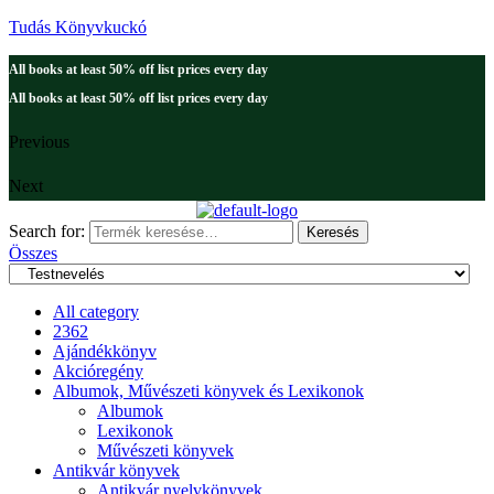
Tudás Könyvkuckó
All books at least 50% off list prices every day
All books at least 50% off list prices every day
Previous
Next
Search for:
Keresés
Összes
All category
2362
Ajándékkönyv
Akcióregény
Albumok, Művészeti könyvek és Lexikonok
Albumok
Lexikonok
Művészeti könyvek
Antikvár könyvek
Antikvár nyelvkönyvek