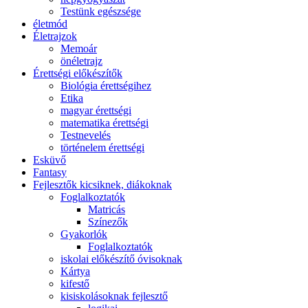
Testünk egészsége
életmód
Életrajzok
Memoár
önéletrajz
Érettségi előkészítők
Biológia érettségihez
Etika
magyar érettségi
matematika érettségi
Testnevelés
történelem érettségi
Esküvő
Fantasy
Fejlesztők kicsiknek, diákoknak
Foglalkoztatók
Matricás
Színezők
Gyakorlók
Foglalkoztatók
iskolai előkészítő óvisoknak
Kártya
kifestő
kisiskolásoknak fejlesztő