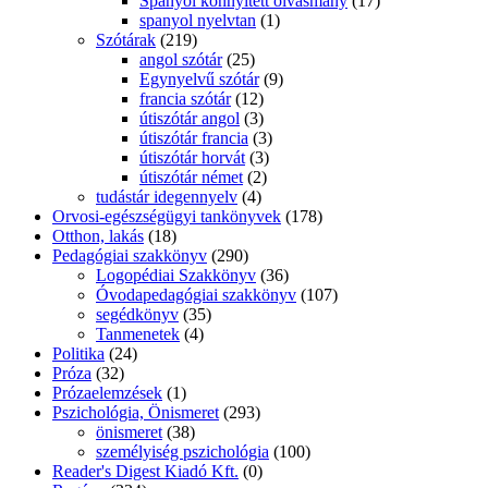
Spanyol könnyített olvasmány
(17)
spanyol nyelvtan
(1)
Szótárak
(219)
angol szótár
(25)
Egynyelvű szótár
(9)
francia szótár
(12)
útiszótár angol
(3)
útiszótár francia
(3)
útiszótár horvát
(3)
útiszótár német
(2)
tudástár idegennyelv
(4)
Orvosi-egészségügyi tankönyvek
(178)
Otthon, lakás
(18)
Pedagógiai szakkönyv
(290)
Logopédiai Szakkönyv
(36)
Óvodapedagógiai szakkönyv
(107)
segédkönyv
(35)
Tanmenetek
(4)
Politika
(24)
Próza
(32)
Prózaelemzések
(1)
Pszichológia, Önismeret
(293)
önismeret
(38)
személyiség pszichológia
(100)
Reader's Digest Kiadó Kft.
(0)