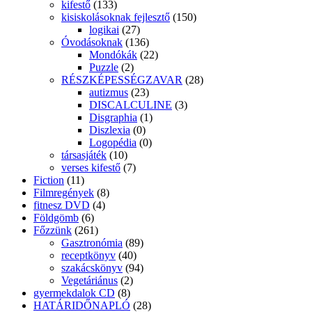
kifestő
(133)
kisiskolásoknak fejlesztő
(150)
logikai
(27)
Óvodásoknak
(136)
Mondókák
(22)
Puzzle
(2)
RÉSZKÉPESSÉGZAVAR
(28)
autizmus
(23)
DISCALCULINE
(3)
Disgraphia
(1)
Diszlexia
(0)
Logopédia
(0)
társasjáték
(10)
verses kifestő
(7)
Fiction
(11)
Filmregények
(8)
fitnesz DVD
(4)
Földgömb
(6)
Főzzünk
(261)
Gasztronómia
(89)
receptkönyv
(40)
szakácskönyv
(94)
Vegetáriánus
(2)
gyermekdalok CD
(8)
HATÁRIDŐNAPLÓ
(28)