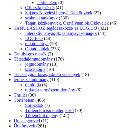
Történelem
(0)
OKJ-s képzések
(41)
Sajátos Nevelési Igényű Tankönyvek
(22)
szakmai tankönyv
(330)
Tanári kézikönyvek, Osztálynaplók,Oklevelek
(46)
TANULÁSHOZ segédeszközök és LOGICO
(432)
Interaktív tanyagok, tananyagcsomagok
(44)
LOGICO
(44)
oktató kártya
(20)
Oktató táblák
(253)
Tanulságos mesék
(3)
Társadalomtudomány
(176)
jogtudomány
(13)
szociológia
(10)
Tehetséggondozás, iskolai versenyek
(18)
természettudomány
(119)
ökológia
(6)
tudástár természettudomány
(6)
Thriller
(36)
Történelem
(406)
Sorozatok
(7)
Történelmi ismeretterjesztő
(70)
Történelmi regény
(142)
Uncategorized
(11)
Útikönyvek
(281)