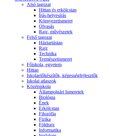
Alsó tagozat
Hittan és erkölcstan
Írás-helyesírás
Környezetismeret
Olvasás
Rajz, művészetek
Felső tagozat
Háztartástan
Rajz
Technika
Természetismeret
Főiskola, egyetem
Hittan
Iskolaelőkészítők, képességfejlesztők
Iskolai atlaszok
Középiskola
Állampolgári Ismeretek
Biológia
Ének
Erkölcstan
Filozófia
Fizika
Földrajz
Informatika
Irodalom