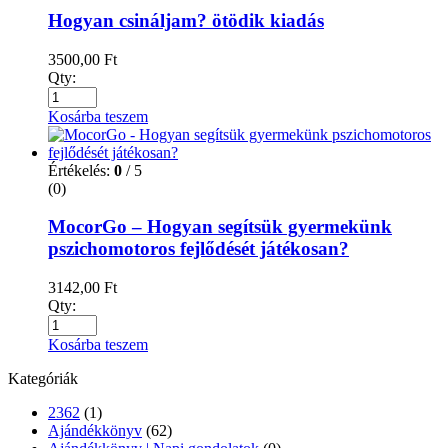
Hogyan csináljam? ötödik kiadás
3500,00
Ft
Qty:
Kosárba teszem
Értékelés:
0
/ 5
(0)
MocorGo – Hogyan segítsük gyermekünk
pszichomotoros fejlődését játékosan?
3142,00
Ft
Qty:
Kosárba teszem
Kategóriák
2362
(1)
Ajándékkönyv
(62)