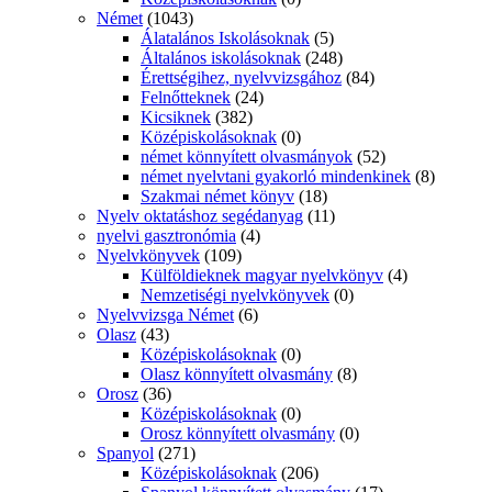
Német
(1043)
Álatalános Iskolásoknak
(5)
Általános iskolásoknak
(248)
Érettségihez, nyelvvizsgához
(84)
Felnőtteknek
(24)
Kicsiknek
(382)
Középiskolásoknak
(0)
német könnyített olvasmányok
(52)
német nyelvtani gyakorló mindenkinek
(8)
Szakmai német könyv
(18)
Nyelv oktatáshoz segédanyag
(11)
nyelvi gasztronómia
(4)
Nyelvkönyvek
(109)
Külföldieknek magyar nyelvkönyv
(4)
Nemzetiségi nyelvkönyvek
(0)
Nyelvvizsga Német
(6)
Olasz
(43)
Középiskolásoknak
(0)
Olasz könnyített olvasmány
(8)
Orosz
(36)
Középiskolásoknak
(0)
Orosz könnyített olvasmány
(0)
Spanyol
(271)
Középiskolásoknak
(206)