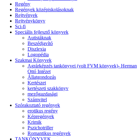
Regény
Regények középiskolásoknak
Rejtvények
Rejtvénykönyv
Sci-fi
Speciális fejlesztő könyvek
Autistáknak
Beszédjavító
Diszlexia
Logopédia
Szakmai Könyvek
Agrárképzés tankönyvei (volt FVM könyvek)- Herman
Ottó Intézet
Állatgondozás
Kertészet
kertészeti szakkönyv
mezőgazdasági
Számvitel
Szórakoztató regények
erotikus regény
Képregények
Krimik
Pszichotriller
Romantikus regények
TANKÖNYVEK