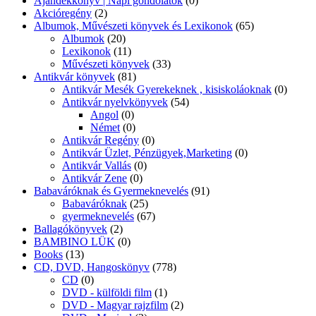
Ajándékkönyv | Napi gondolatok
(0)
Akcióregény
(2)
Albumok, Művészeti könyvek és Lexikonok
(65)
Albumok
(20)
Lexikonok
(11)
Művészeti könyvek
(33)
Antikvár könyvek
(81)
Antikvár Mesék Gyerekeknek , kisiskoláoknak
(0)
Antikvár nyelvkönyvek
(54)
Angol
(0)
Német
(0)
Antikvár Regény
(0)
Antikvár Üzlet, Pénzügyek,Marketing
(0)
Antikvár Vallás
(0)
Antikvár Zene
(0)
Babaváróknak és Gyermeknevelés
(91)
Babaváróknak
(25)
gyermeknevelés
(67)
Ballagókönyvek
(2)
BAMBINO LÜK
(0)
Books
(13)
CD, DVD, Hangoskönyv
(778)
CD
(0)
DVD - külföldi film
(1)
DVD - Magyar rajzfilm
(2)