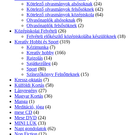
Kötelező olvasmányok alsósoknak
(24)
Kötelező olvasmányok felsősöknek
(42)
Kötelező olvasmányok középiskola
(64)
Olvasónaplók alsósoknak
(9)
Olvasónaplók felsősöknek
(2)
Középiskolai Felvételi
(26)
Felvételi előkészítő középiskolába készülöknek
(18)
Kreatív Hobbi és Sport
(319)
Kézimunka
(7)
Kreatív hobby
(166)
Rajzolás
(14)
Sajátkezűleg
(4)
Sport
(80)
Színezőkönyv Felnőtteknek
(15)
Kressz-oktatás
(7)
Külföldi Kortás
(58)
Lányregény
(27)
Magyar Kortás
(36)
Manga
(1)
Meditáció, jóga
(4)
mese CD
(4)
Mese DVD
(24)
MINI LÜK
(33)
Napi gondolatok
(62)
Non Fiction
(12)