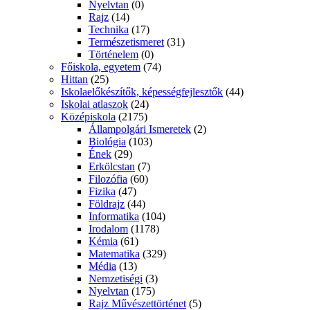
Nyelvtan
(0)
Rajz
(14)
Technika
(17)
Természetismeret
(31)
Történelem
(0)
Főiskola, egyetem
(74)
Hittan
(25)
Iskolaelőkészítők, képességfejlesztők
(44)
Iskolai atlaszok
(24)
Középiskola
(2175)
Állampolgári Ismeretek
(2)
Biológia
(103)
Ének
(29)
Erkölcstan
(7)
Filozófia
(60)
Fizika
(47)
Földrajz
(44)
Informatika
(104)
Irodalom
(1178)
Kémia
(61)
Matematika
(329)
Média
(13)
Nemzetiségi
(3)
Nyelvtan
(175)
Rajz Művészettörténet
(5)