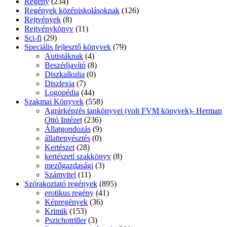
Regény
(234)
Regények középiskolásoknak
(126)
Rejtvények
(8)
Rejtvénykönyv
(11)
Sci-fi
(29)
Speciális fejlesztő könyvek
(79)
Autistáknak
(4)
Beszédjavító
(8)
Diszkalkulia
(0)
Diszlexia
(7)
Logopédia
(44)
Szakmai Könyvek
(558)
Agrárképzés tankönyvei (volt FVM könyvek)- Herman
Ottó Intézet
(236)
Állatgondozás
(9)
állattenyésztés
(0)
Kertészet
(28)
kertészeti szakkönyv
(8)
mezőgazdasági
(3)
Számvitel
(11)
Szórakoztató regények
(895)
erotikus regény
(41)
Képregények
(36)
Krimik
(153)
Pszichotriller
(3)