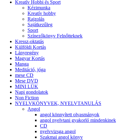
Kreatív Hobbi és Sport
Kézimunka
Kreatív hobby
Rajzolás
Sajátkezűleg
Sport
Színezőkönyv Felnőtteknek
Kressz-oktatás
Külföldi Kortás
Lányregény
Magyar Kortás
Manga
Meditáció, jóga
mese CD
Mese DVD
MINI LÜK
Napi gondolatok
Non Fiction
NYELVKÖNYVEK, NYELVTANULÁS
Angol
angol könnyített olvasmányok
angol nyelvtani gyakorló mindenkinek
CD
nyelvvizsga angol
Szakmai angol könyv