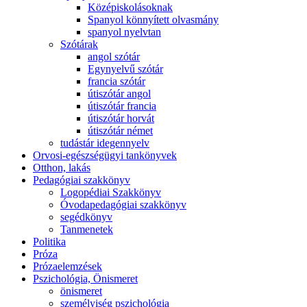
Középiskolásoknak
Spanyol könnyített olvasmány
spanyol nyelvtan
Szótárak
angol szótár
Egynyelvű szótár
francia szótár
útiszótár angol
útiszótár francia
útiszótár horvát
útiszótár német
tudástár idegennyelv
Orvosi-egészségügyi tankönyvek
Otthon, lakás
Pedagógiai szakkönyv
Logopédiai Szakkönyv
Óvodapedagógiai szakkönyv
segédkönyv
Tanmenetek
Politika
Próza
Prózaelemzések
Pszichológia, Önismeret
önismeret
személyiség pszichológia