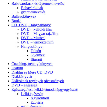
Babaváróknak és Gyermeknevelés
Babaváróknak
gyermeknevelés
Ballagókönyvek
Books
CD, DVD, Hangoskönyv
DVD – külföldi film
DVD – Magyar rajzfilm
DVD – Musical
DVD – természetfilm
Hangoskönyv
Felnőtt
Gyermek
Ifjúsági
Coaching, tréning könyvek
Diafilm
Diafilm és Mese CD, DVD
Diákkönyvtár
Diákoknak regények,olvasmányok
DVD – egészség
Egészség /testi,lelki,életmód,népgyógyászat/
Lelki egészség
Agykontroll
Ezotéria
népgyógyászat