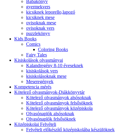
Babakönyv
gyermekvers
kicsiknek leporello,lapozó
kicsiknek mese
ovisoknak mese
ovisoknak vers
puzzlekönyv
Kids Books
Comics
Coloring Books
Fairy Tales
Kisiskolások olvasmányai
Kalandregény 8-10 éveseknek
kisiskolások vers
kisiskolásoknak mese
Meseregények
Kompetencia mérés
Kötelező olvasmányok-Diákkönyvtár
Kötelező olvasmányok alsósoknak
Kötelező olvasmányok felsősöknek
Kötelező olvasmányok középiskola
Olvasónaplók alsósoknak
Olvasónaplók felsősöknek
Középiskolai Felvételi
Felvételi előkészítő középiskolába készülöknek