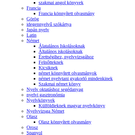
szakmai angol könyvek
Francia
Francia könnyített olvasmány
Görög
idegennyelvű szókártya
Japán nyelv
Latin
Német
Álatalános Iskolásoknak
Általános iskolásoknak
Érettségihez, nyelvvizsgához
Felnőtteknek
Kicsiknek
német könnyített olvasmányok
német nyelvtani gyakorló mindenkinek
Szakmai német könyv
Nyelv oktatáshoz segédanyag
nyelvi gasztronómia
Nyelvkönyvek
Külföldieknek magyar nyelvkönyv
Nyelvvizsga Német
Olasz
Olasz könnyített olvasmány
Orosz
Spanyol