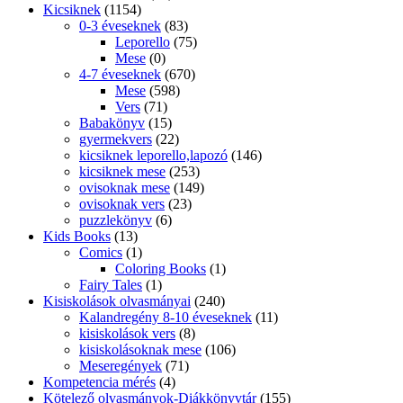
Kicsiknek
(1154)
0-3 éveseknek
(83)
Leporello
(75)
Mese
(0)
4-7 éveseknek
(670)
Mese
(598)
Vers
(71)
Babakönyv
(15)
gyermekvers
(22)
kicsiknek leporello,lapozó
(146)
kicsiknek mese
(253)
ovisoknak mese
(149)
ovisoknak vers
(23)
puzzlekönyv
(6)
Kids Books
(13)
Comics
(1)
Coloring Books
(1)
Fairy Tales
(1)
Kisiskolások olvasmányai
(240)
Kalandregény 8-10 éveseknek
(11)
kisiskolások vers
(8)
kisiskolásoknak mese
(106)
Meseregények
(71)
Kompetencia mérés
(4)
Kötelező olvasmányok-Diákkönyvtár
(155)