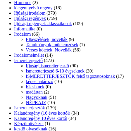
Humoros
(2)
idegennyelvű regény
(18)
Ifjúsági irodalom
(370)
Ifjúsági regények
(759)
Ifjúsági regények -klasszikusok
(109)
Informatika
(0)
Irodalom
(66)
Elbeszélések, novellák
(9)
Tanulmányok, műelemzések
(1)
Verses kötetek, Novellák
(56)
Irodalomelmélet
(14)
Ismeretterjesztő
(473)
Ifjúsági ismeretterjesztő
(90)
Ismeretterjesztó 6-10 éveseknek
(30)
ISMERETTERJESZTŐK felső tagozatosoknak
(17)
képes határozó
(10)
Kicsiknek
(0)
madártan
(2)
Nagyoknak
(51)
NÉPRAJZ
(10)
Ismeretterjesztők
(139)
Kalandregény (16 éves kortól)
(34)
Kalandregény 10 éves kortól
(34)
Képzőművészet
(1)
kezdő olvasóknak
(16)