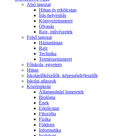
Alsó tagozat
Hittan és erkölcstan
Írás-helyesírás
Környezetismeret
Olvasás
Rajz, művészetek
Felső tagozat
Háztartástan
Rajz
Technika
Természetismeret
Főiskola, egyetem
Hittan
Iskolaelőkészítők, képességfejlesztők
Iskolai atlaszok
Középiskola
Állampolgári Ismeretek
Biológia
Ének
Erkölcstan
Filozófia
Fizika
Földrajz
Informatika
Irodalom