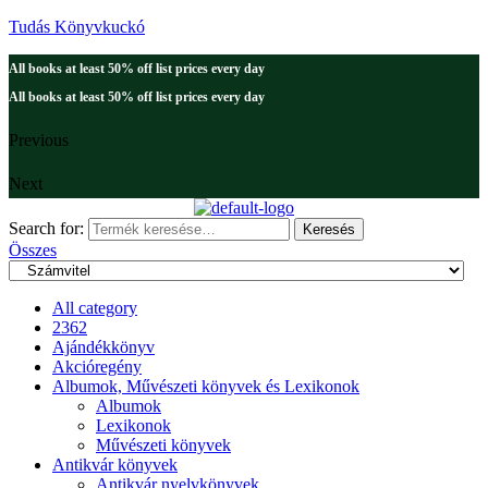
Tudás Könyvkuckó
All books at least 50% off list prices every day
All books at least 50% off list prices every day
Previous
Next
Search for:
Keresés
Összes
All category
2362
Ajándékkönyv
Akcióregény
Albumok, Művészeti könyvek és Lexikonok
Albumok
Lexikonok
Művészeti könyvek
Antikvár könyvek
Antikvár nyelvkönyvek