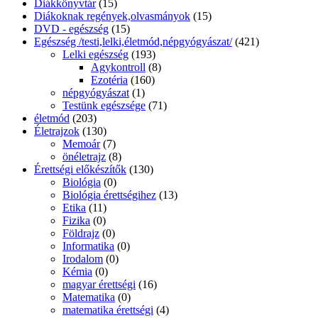
Diákkönyvtár
(15)
Diákoknak regények,olvasmányok
(15)
DVD - egészség
(15)
Egészség /testi,lelki,életmód,népgyógyászat/
(421)
Lelki egészség
(193)
Agykontroll
(8)
Ezotéria
(160)
népgyógyászat
(1)
Testünk egészsége
(71)
életmód
(203)
Életrajzok
(130)
Memoár
(7)
önéletrajz
(8)
Érettségi előkészítők
(130)
Biológia
(0)
Biológia érettségihez
(13)
Etika
(11)
Fizika
(0)
Földrajz
(0)
Informatika
(0)
Irodalom
(0)
Kémia
(0)
magyar érettségi
(16)
Matematika
(0)
matematika érettségi
(4)