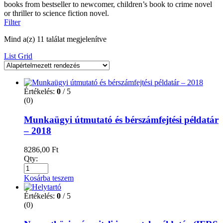
books from bestseller to newcomer, children’s book to crime novel
or thriller to science fiction novel.
Filter
Mind a(z) 11 találat megjelenítve
List
Grid
Értékelés:
0
/ 5
(0)
Munkaügyi útmutató és bérszámfejtési példatár
– 2018
8286,00
Ft
Qty:
Kosárba teszem
Értékelés:
0
/ 5
(0)