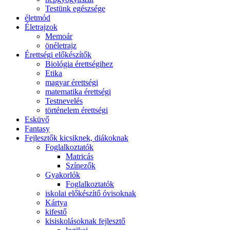
Testünk egészsége
életmód
Életrajzok
Memoár
önéletrajz
Érettségi előkészítők
Biológia érettségihez
Etika
magyar érettségi
matematika érettségi
Testnevelés
történelem érettségi
Esküvő
Fantasy
Fejlesztők kicsiknek, diákoknak
Foglalkoztatók
Matricás
Színezők
Gyakorlók
Foglalkoztatók
iskolai előkészítő óvisoknak
Kártya
kifestő
kisiskolásoknak fejlesztő