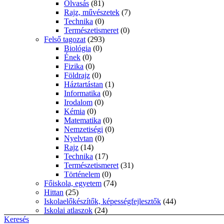
Olvasás
(81)
Rajz, művészetek
(7)
Technika
(0)
Természetismeret
(0)
Felső tagozat
(293)
Biológia
(0)
Ének
(0)
Fizika
(0)
Földrajz
(0)
Háztartástan
(1)
Informatika
(0)
Irodalom
(0)
Kémia
(0)
Matematika
(0)
Nemzetiségi
(0)
Nyelvtan
(0)
Rajz
(14)
Technika
(17)
Természetismeret
(31)
Történelem
(0)
Főiskola, egyetem
(74)
Hittan
(25)
Iskolaelőkészítők, képességfejlesztők
(44)
Iskolai atlaszok
(24)
Középiskola
(2175)
Keresés