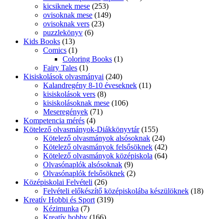
kicsiknek mese
(253)
ovisoknak mese
(149)
ovisoknak vers
(23)
puzzlekönyv
(6)
Kids Books
(13)
Comics
(1)
Coloring Books
(1)
Fairy Tales
(1)
Kisiskolások olvasmányai
(240)
Kalandregény 8-10 éveseknek
(11)
kisiskolások vers
(8)
kisiskolásoknak mese
(106)
Meseregények
(71)
Kompetencia mérés
(4)
Kötelező olvasmányok-Diákkönyvtár
(155)
Kötelező olvasmányok alsósoknak
(24)
Kötelező olvasmányok felsősöknek
(42)
Kötelező olvasmányok középiskola
(64)
Olvasónaplók alsósoknak
(9)
Olvasónaplók felsősöknek
(2)
Középiskolai Felvételi
(26)
Felvételi előkészítő középiskolába készülöknek
(18)
Kreatív Hobbi és Sport
(319)
Kézimunka
(7)
Kreatív hobby
(166)