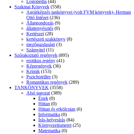
Logopédia
(44)
Szakmai Könyvek
(558)
Agrárképzés tankönyvei (volt FVM könyvek)- Herman
Ottó Intézet
(236)
Állatgondozás
(9)
állattenyésztés
(0)
Kertészet
(28)
kertészeti szakkönyv
(8)
mezőgazdasági
(3)
Számvitel
(11)
Szórakoztató regények
(895)
erotikus regény
(41)
Képregények
(36)
Krimik
(153)
Pszichotriller
(3)
Romantikus regények
(289)
TANKÖNYVEK
(3558)
Alsó tagozat
(389)
Ének
(0)
Hittan
(0)
Hittan és erkölcstan
(6)
Informatika
(0)
Írás-helyesírás
(84)
Környezetismeret
(25)
Matematika
(0)