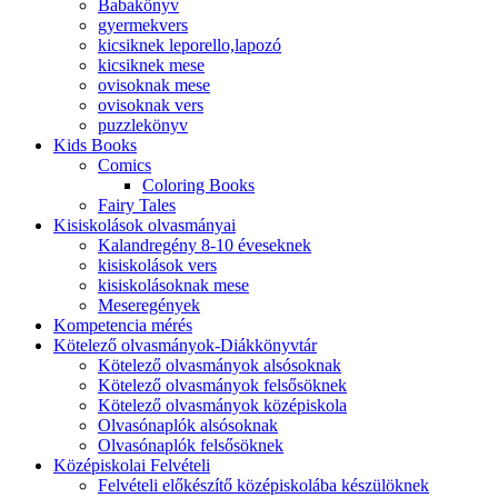
Babakönyv
gyermekvers
kicsiknek leporello,lapozó
kicsiknek mese
ovisoknak mese
ovisoknak vers
puzzlekönyv
Kids Books
Comics
Coloring Books
Fairy Tales
Kisiskolások olvasmányai
Kalandregény 8-10 éveseknek
kisiskolások vers
kisiskolásoknak mese
Meseregények
Kompetencia mérés
Kötelező olvasmányok-Diákkönyvtár
Kötelező olvasmányok alsósoknak
Kötelező olvasmányok felsősöknek
Kötelező olvasmányok középiskola
Olvasónaplók alsósoknak
Olvasónaplók felsősöknek
Középiskolai Felvételi
Felvételi előkészítő középiskolába készülöknek