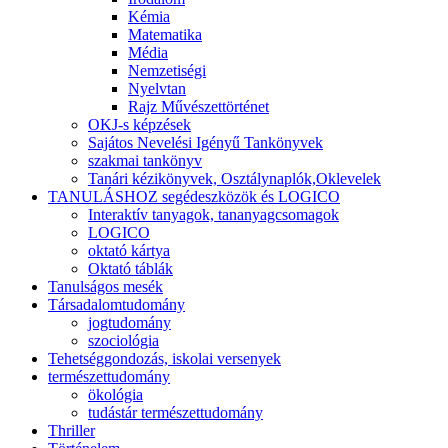
Kémia
Matematika
Média
Nemzetiségi
Nyelvtan
Rajz Művészettörténet
OKJ-s képzések
Sajátos Nevelési Igényű Tankönyvek
szakmai tankönyv
Tanári kézikönyvek, Osztálynaplók,Oklevelek
TANULÁSHOZ segédeszközök és LOGICO
Interaktív tanyagok, tananyagcsomagok
LOGICO
oktató kártya
Oktató táblák
Tanulságos mesék
Társadalomtudomány
jogtudomány
szociológia
Tehetséggondozás, iskolai versenyek
természettudomány
ökológia
tudástár természettudomány
Thriller