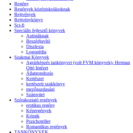
Regény
Regények középiskolásoknak
Rejtvények
Rejtvénykönyv
Sci-fi
Speciális fejlesztő könyvek
Autistáknak
Beszédjavító
Diszlexia
Logopédia
Szakmai Könyvek
Agrárképzés tankönyvei (volt FVM könyvek)- Herman
Ottó Intézet
Állatgondozás
Kertészet
kertészeti szakkönyv
mezőgazdasági
Számvitel
Szórakoztató regények
erotikus regény
Képregények
Krimik
Pszichotriller
Romantikus regények
TANKÖNYVEK