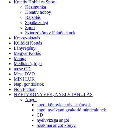
Kreatív Hobbi és Sport
Kézimunka
Kreatív hobby
Rajzolás
Sajátkezűleg
Sport
Színezőkönyv Felnőtteknek
Kressz-oktatás
Külföldi Kortás
Lányregény
Magyar Kortás
Manga
Meditáció, jóga
mese CD
Mese DVD
MINI LÜK
Napi gondolatok
Non Fiction
NYELVKÖNYVEK, NYELVTANULÁS
Angol
angol könnyített olvasmányok
angol nyelvtani gyakorló mindenkinek
CD
nyelvvizsga angol
Szakmai angol könyv