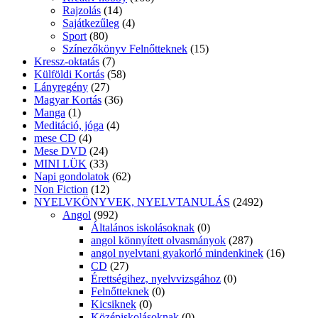
Rajzolás
(14)
Sajátkezűleg
(4)
Sport
(80)
Színezőkönyv Felnőtteknek
(15)
Kressz-oktatás
(7)
Külföldi Kortás
(58)
Lányregény
(27)
Magyar Kortás
(36)
Manga
(1)
Meditáció, jóga
(4)
mese CD
(4)
Mese DVD
(24)
MINI LÜK
(33)
Napi gondolatok
(62)
Non Fiction
(12)
NYELVKÖNYVEK, NYELVTANULÁS
(2492)
Angol
(992)
Általános iskolásoknak
(0)
angol könnyített olvasmányok
(287)
angol nyelvtani gyakorló mindenkinek
(16)
CD
(27)
Érettségihez, nyelvvizsgához
(0)
Felnőtteknek
(0)
Kicsiknek
(0)
Középiskolásoknak
(0)