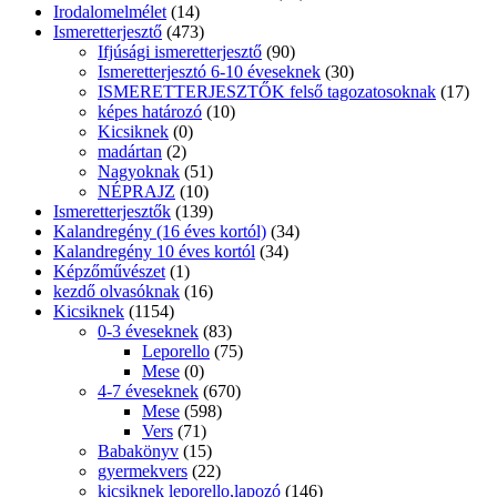
Irodalomelmélet
(14)
Ismeretterjesztő
(473)
Ifjúsági ismeretterjesztő
(90)
Ismeretterjesztó 6-10 éveseknek
(30)
ISMERETTERJESZTŐK felső tagozatosoknak
(17)
képes határozó
(10)
Kicsiknek
(0)
madártan
(2)
Nagyoknak
(51)
NÉPRAJZ
(10)
Ismeretterjesztők
(139)
Kalandregény (16 éves kortól)
(34)
Kalandregény 10 éves kortól
(34)
Képzőművészet
(1)
kezdő olvasóknak
(16)
Kicsiknek
(1154)
0-3 éveseknek
(83)
Leporello
(75)
Mese
(0)
4-7 éveseknek
(670)
Mese
(598)
Vers
(71)
Babakönyv
(15)
gyermekvers
(22)
kicsiknek leporello,lapozó
(146)