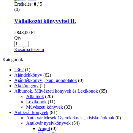
Értékelés:
0
/ 5
(0)
Vállalkozói könyvvitel II.
2848,00
Ft
Qty:
Kosárba teszem
Kategóriák
2362
(1)
Ajándékkönyv
(62)
Ajándékkönyv | Napi gondolatok
(0)
Akcióregény
(2)
Albumok, Művészeti könyvek és Lexikonok
(65)
Albumok
(20)
Lexikonok
(11)
Művészeti könyvek
(33)
Antikvár könyvek
(81)
Antikvár Mesék Gyerekeknek , kisiskoláoknak
(0)
Antikvár nyelvkönyvek
(54)
Angol
(0)