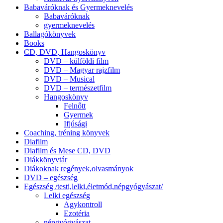
Babaváróknak és Gyermeknevelés
Babaváróknak
gyermeknevelés
Ballagókönyvek
Books
CD, DVD, Hangoskönyv
DVD – külföldi film
DVD – Magyar rajzfilm
DVD – Musical
DVD – természetfilm
Hangoskönyv
Felnőtt
Gyermek
Ifjúsági
Coaching, tréning könyvek
Diafilm
Diafilm és Mese CD, DVD
Diákkönyvtár
Diákoknak regények,olvasmányok
DVD – egészség
Egészség /testi,lelki,életmód,népgyógyászat/
Lelki egészség
Agykontroll
Ezotéria
népgyógyászat