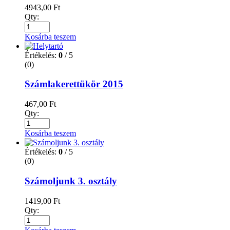
4943,00
Ft
Qty:
Kosárba teszem
Értékelés:
0
/ 5
(0)
Számlakerettükör 2015
467,00
Ft
Qty:
Kosárba teszem
Értékelés:
0
/ 5
(0)
Számoljunk 3. osztály
1419,00
Ft
Qty: