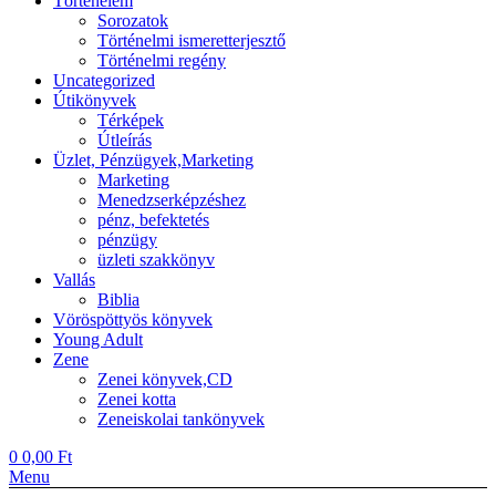
Történelem
Sorozatok
Történelmi ismeretterjesztő
Történelmi regény
Uncategorized
Útikönyvek
Térképek
Útleírás
Üzlet, Pénzügyek,Marketing
Marketing
Menedzserképzéshez
pénz, befektetés
pénzügy
üzleti szakkönyv
Vallás
Biblia
Vöröspöttyös könyvek
Young Adult
Zene
Zenei könyvek,CD
Zenei kotta
Zeneiskolai tankönyvek
0
0,00
Ft
Menu