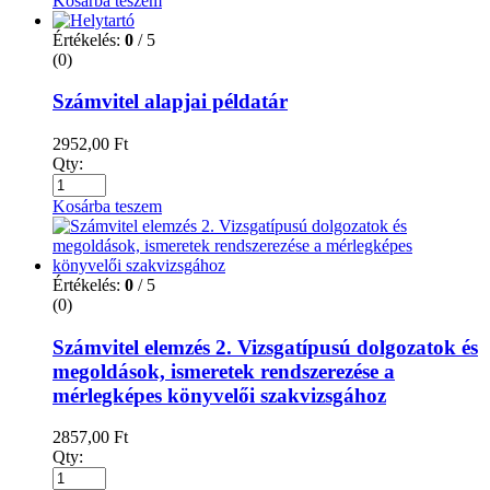
Kosárba teszem
Értékelés:
0
/ 5
(0)
Számvitel alapjai példatár
2952,00
Ft
Qty:
Kosárba teszem
Értékelés:
0
/ 5
(0)
Számvitel elemzés 2. Vizsgatípusú dolgozatok és
megoldások, ismeretek rendszerezése a
mérlegképes könyvelői szakvizsgához
2857,00
Ft
Qty: