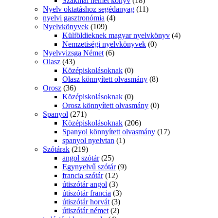
Szakmai német könyv
(18)
Nyelv oktatáshoz segédanyag
(11)
nyelvi gasztronómia
(4)
Nyelvkönyvek
(109)
Külföldieknek magyar nyelvkönyv
(4)
Nemzetiségi nyelvkönyvek
(0)
Nyelvvizsga Német
(6)
Olasz
(43)
Középiskolásoknak
(0)
Olasz könnyített olvasmány
(8)
Orosz
(36)
Középiskolásoknak
(0)
Orosz könnyített olvasmány
(0)
Spanyol
(271)
Középiskolásoknak
(206)
Spanyol könnyített olvasmány
(17)
spanyol nyelvtan
(1)
Szótárak
(219)
angol szótár
(25)
Egynyelvű szótár
(9)
francia szótár
(12)
útiszótár angol
(3)
útiszótár francia
(3)
útiszótár horvát
(3)
útiszótár német
(2)