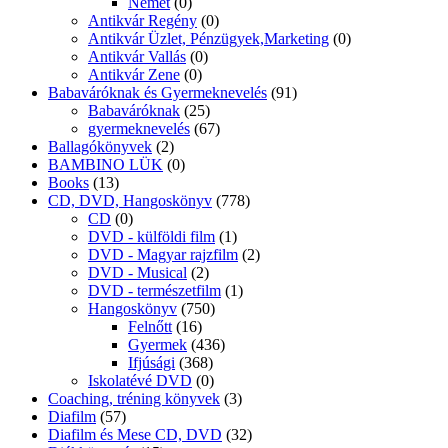
Német
(0)
Antikvár Regény
(0)
Antikvár Üzlet, Pénzügyek,Marketing
(0)
Antikvár Vallás
(0)
Antikvár Zene
(0)
Babaváróknak és Gyermeknevelés
(91)
Babaváróknak
(25)
gyermeknevelés
(67)
Ballagókönyvek
(2)
BAMBINO LÜK
(0)
Books
(13)
CD, DVD, Hangoskönyv
(778)
CD
(0)
DVD - külföldi film
(1)
DVD - Magyar rajzfilm
(2)
DVD - Musical
(2)
DVD - természetfilm
(1)
Hangoskönyv
(750)
Felnőtt
(16)
Gyermek
(436)
Ifjúsági
(368)
Iskolatévé DVD
(0)
Coaching, tréning könyvek
(3)
Diafilm
(57)
Diafilm és Mese CD, DVD
(32)