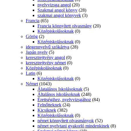
nyelvvizsga angol
(20)
Szakmai angol könyv
(28)
szakmai angol könyvek
(3)
Francia
(65)
Francia könnyített olvasmány
(20)
Középiskolásoknak
(0)
Görög
(2)
Középiskolásoknak
(0)
idegennyelvű szókártya
(28)
Japán nyelv
(5)
keresztrejtvény angol
(0)
keresztrejtvény német
(0)
Középiskolásoknak
(0)
Latin
(6)
Középiskolásoknak
(0)
Német
(1043)
Álatalános Iskolásoknak
(5)
Általános iskolásoknak
(248)
Érettségihez, nyelvvizsgához
(84)
Felnőtteknek
(24)
Kicsiknek
(382)
Középiskolásoknak
(0)
német könnyített olvasmányok
(52)
német nyelvtani gyakorló mindenkinek
(8)