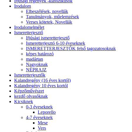
Ifjúsági regények -klasszikusok
Irodalom
Elbeszélések, novellák
Tanulmányok, műelemzések
Verses kötetek, Novellák
Irodalomelmélet
Ismeretterjesztő
Ifjúsági ismeretterjesztő
Ismeretterjesztó 6-10 éveseknek
ISMERETTERJESZTŐK felső tagozatosoknak
képes határozó
madártan
Nagyoknak
NÉPRAJZ
Ismeretterjesztők
Kalandregény (16 éves kortól)
Kalandregény 10 éves kortól
Képzőművészet
kezdő olvasóknak
Kicsiknek
0-3 éveseknek
Leporello
4-7 éveseknek
Mese
Vers