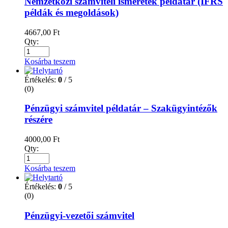
Nemzetközi számviteli ismeretek példatár (IFRS
példák és megoldások)
4667,00
Ft
Qty:
Kosárba teszem
Értékelés:
0
/ 5
(0)
Pénzügyi számvitel példatár – Szakügyintézők
részére
4000,00
Ft
Qty:
Kosárba teszem
Értékelés:
0
/ 5
(0)
Pénzügyi-vezetői számvitel