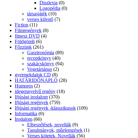
Diszlexia
(0)
Logopédia
(0)
társasjáték
(10)
verses kifestő
(7)
Fiction
(11)
Filmregények
(8)
fitnesz DVD
(4)
Földgömb
(6)
Főzzünk
(261)
Gasztronómia
(89)
receptkönyv
(40)
szakácskönyv
(94)
Vegetáriánus
(2)
gyermekdalok CD
(8)
HATÁRIDŐNAPLÓ
(28)
Humoros
(2)
idegennyelvű regény
(18)
Ifjúsági irodalom
(370)
Ifjúsági regények
(759)
Ifjúsági regények -klasszikusok
(109)
Informatika
(0)
Irodalom
(66)
Elbeszélések, novellák
(9)
Tanulmányok, műelemzések
(1)
Verses kötetek, Novellák
(56)