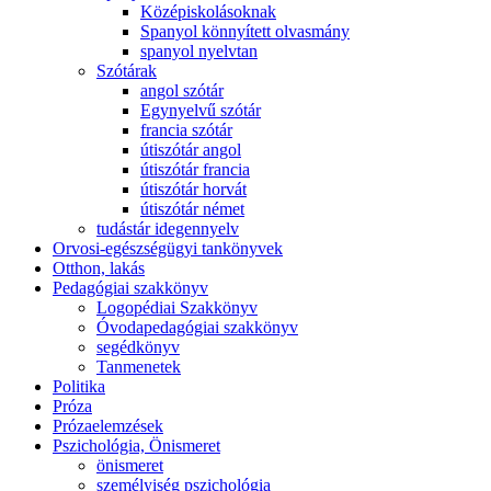
Középiskolásoknak
Spanyol könnyített olvasmány
spanyol nyelvtan
Szótárak
angol szótár
Egynyelvű szótár
francia szótár
útiszótár angol
útiszótár francia
útiszótár horvát
útiszótár német
tudástár idegennyelv
Orvosi-egészségügyi tankönyvek
Otthon, lakás
Pedagógiai szakkönyv
Logopédiai Szakkönyv
Óvodapedagógiai szakkönyv
segédkönyv
Tanmenetek
Politika
Próza
Prózaelemzések
Pszichológia, Önismeret
önismeret
személyiség pszichológia