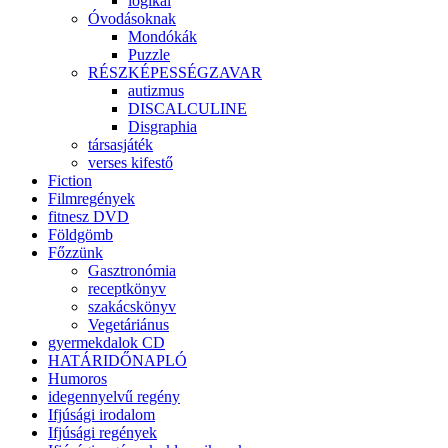
logikai
Óvodásoknak
Mondókák
Puzzle
RÉSZKÉPESSÉGZAVAR
autizmus
DISCALCULINE
Disgraphia
társasjáték
verses kifestő
Fiction
Filmregények
fitnesz DVD
Földgömb
Főzzünk
Gasztronómia
receptkönyv
szakácskönyv
Vegetáriánus
gyermekdalok CD
HATÁRIDŐNAPLÓ
Humoros
idegennyelvű regény
Ifjúsági irodalom
Ifjúsági regények