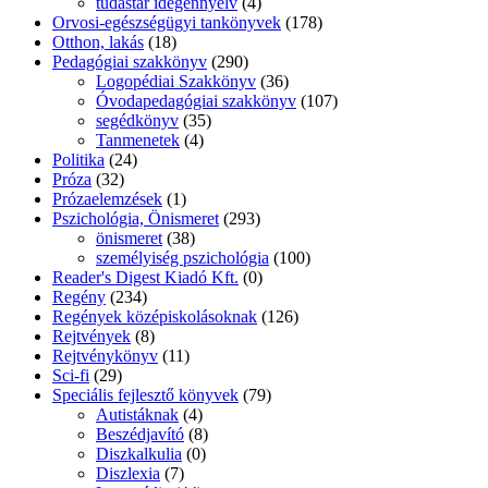
tudástár idegennyelv
(4)
Orvosi-egészségügyi tankönyvek
(178)
Otthon, lakás
(18)
Pedagógiai szakkönyv
(290)
Logopédiai Szakkönyv
(36)
Óvodapedagógiai szakkönyv
(107)
segédkönyv
(35)
Tanmenetek
(4)
Politika
(24)
Próza
(32)
Prózaelemzések
(1)
Pszichológia, Önismeret
(293)
önismeret
(38)
személyiség pszichológia
(100)
Reader's Digest Kiadó Kft.
(0)
Regény
(234)
Regények középiskolásoknak
(126)
Rejtvények
(8)
Rejtvénykönyv
(11)
Sci-fi
(29)
Speciális fejlesztő könyvek
(79)
Autistáknak
(4)
Beszédjavító
(8)
Diszkalkulia
(0)
Diszlexia
(7)