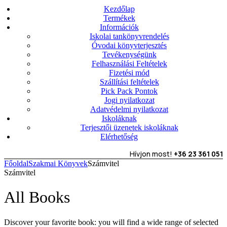
Kezdőlap
Termékek
Információk
Iskolai tankönyvrendelés
Óvodai könyvterjesztés
Tevékenységünk
Felhasználási Feltételek
Fizetési mód
Szállítási feltételek
Pick Pack Pontok
Jogi nyilatkozat
Adatvédelmi nyilatkozat
Iskoláknak
Terjesztői üzenetek iskoláknak
Elérhetőség
Hívjon most!
+36 23 361 051
Főoldal
Szakmai Könyvek
Számvitel
Számvitel
All Books
Discover your favorite book: you will find a wide range of selected