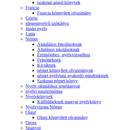
szakmai angol könyvek
Francia
Francia könnyített olvasmány
Görög
idegennyelvű szókártya
Japán nyelv
Latin
Német
Álatalános Iskolásoknak
Általános iskolásoknak
Érettségihez, nyelvvizsgához
Felnőtteknek
Kicsiknek
német könnyített olvasmányok
német nyelvtani gyakorló mindenkinek
Szakmai német könyv
Nyelv oktatáshoz segédanyag
nyelvi gasztronómia
Nyelvkönyvek
Külföldieknek magyar nyelvkönyv
Nyelvvizsga Német
Olasz
Olasz könnyített olvasmány
Orosz
Spanyol