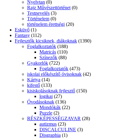
Nyelvtan
(0)
Rajz Művészettörténet
(0)
Testnevelés
(3)
Történelem
(0)
történelem érettségi
(20)
Esküvő
(1)
Fantasy
(112)
Fejlesztők kicsiknek, diákoknak
(1390)
Foglalkoztatók
(188)
Matricás
(110)
Színezők
(88)
Gyakorlók
(722)
Foglalkoztatók
(473)
iskolai előkészítő óvisoknak
(42)
Kártya
(14)
kifestő
(133)
kisiskolásoknak fejlesztő
(150)
logikai
(27)
Óvodásoknak
(136)
Mondókák
(22)
Puzzle
(2)
RÉSZKÉPESSÉGZAVAR
(28)
autizmus
(23)
DISCALCULINE
(3)
Disgraphia
(1)