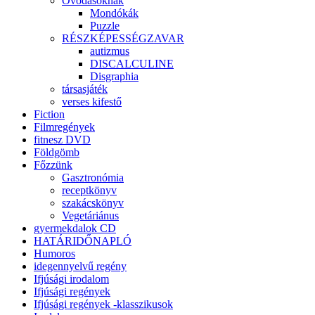
Óvodásoknak
Mondókák
Puzzle
RÉSZKÉPESSÉGZAVAR
autizmus
DISCALCULINE
Disgraphia
társasjáték
verses kifestő
Fiction
Filmregények
fitnesz DVD
Földgömb
Főzzünk
Gasztronómia
receptkönyv
szakácskönyv
Vegetáriánus
gyermekdalok CD
HATÁRIDŐNAPLÓ
Humoros
idegennyelvű regény
Ifjúsági irodalom
Ifjúsági regények
Ifjúsági regények -klasszikusok