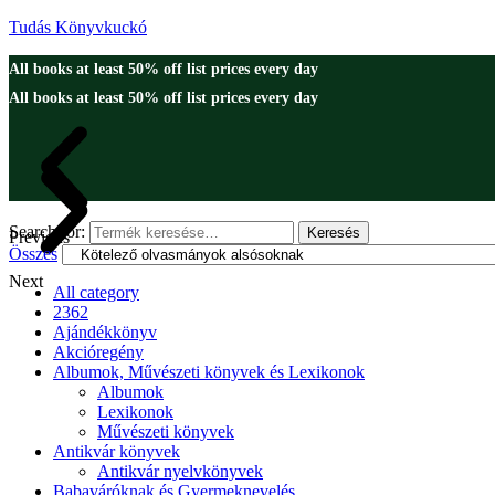
Tudás Könyvkuckó
All books at least 50% off list prices every day
All books at least 50% off list prices every day
Search for:
Keresés
Previous
Összes
Next
All category
2362
Ajándékkönyv
Akcióregény
Albumok, Művészeti könyvek és Lexikonok
Albumok
Lexikonok
Művészeti könyvek
Antikvár könyvek
Antikvár nyelvkönyvek
Babaváróknak és Gyermeknevelés