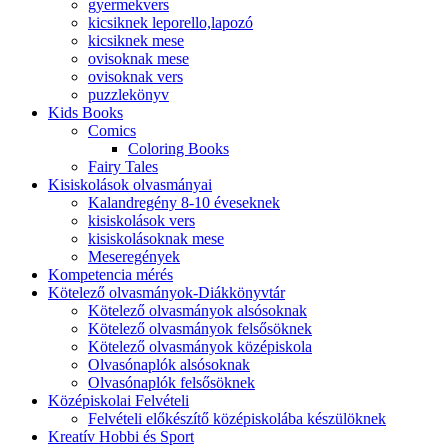
gyermekvers
kicsiknek leporello,lapozó
kicsiknek mese
ovisoknak mese
ovisoknak vers
puzzlekönyv
Kids Books
Comics
Coloring Books
Fairy Tales
Kisiskolások olvasmányai
Kalandregény 8-10 éveseknek
kisiskolások vers
kisiskolásoknak mese
Meseregények
Kompetencia mérés
Kötelező olvasmányok-Diákkönyvtár
Kötelező olvasmányok alsósoknak
Kötelező olvasmányok felsősöknek
Kötelező olvasmányok középiskola
Olvasónaplók alsósoknak
Olvasónaplók felsősöknek
Középiskolai Felvételi
Felvételi előkészítő középiskolába készülöknek
Kreatív Hobbi és Sport