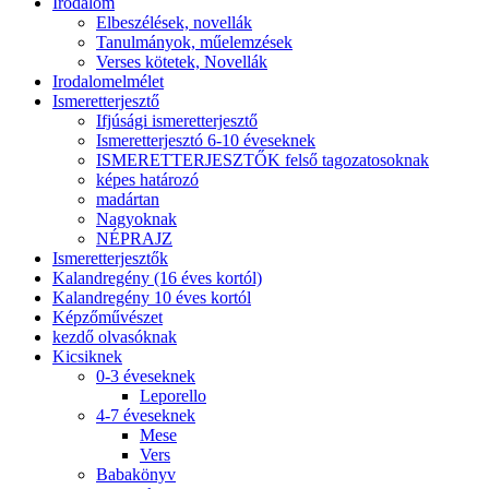
Irodalom
Elbeszélések, novellák
Tanulmányok, műelemzések
Verses kötetek, Novellák
Irodalomelmélet
Ismeretterjesztő
Ifjúsági ismeretterjesztő
Ismeretterjesztó 6-10 éveseknek
ISMERETTERJESZTŐK felső tagozatosoknak
képes határozó
madártan
Nagyoknak
NÉPRAJZ
Ismeretterjesztők
Kalandregény (16 éves kortól)
Kalandregény 10 éves kortól
Képzőművészet
kezdő olvasóknak
Kicsiknek
0-3 éveseknek
Leporello
4-7 éveseknek
Mese
Vers
Babakönyv