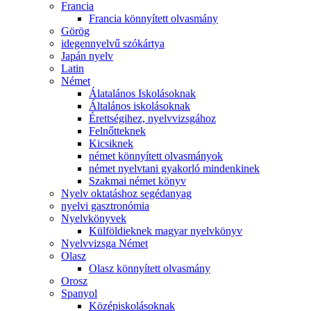
Francia
Francia könnyített olvasmány
Görög
idegennyelvű szókártya
Japán nyelv
Latin
Német
Álatalános Iskolásoknak
Általános iskolásoknak
Érettségihez, nyelvvizsgához
Felnőtteknek
Kicsiknek
német könnyített olvasmányok
német nyelvtani gyakorló mindenkinek
Szakmai német könyv
Nyelv oktatáshoz segédanyag
nyelvi gasztronómia
Nyelvkönyvek
Külföldieknek magyar nyelvkönyv
Nyelvvizsga Német
Olasz
Olasz könnyített olvasmány
Orosz
Spanyol
Középiskolásoknak