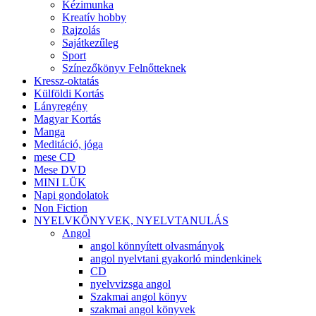
Kézimunka
Kreatív hobby
Rajzolás
Sajátkezűleg
Sport
Színezőkönyv Felnőtteknek
Kressz-oktatás
Külföldi Kortás
Lányregény
Magyar Kortás
Manga
Meditáció, jóga
mese CD
Mese DVD
MINI LÜK
Napi gondolatok
Non Fiction
NYELVKÖNYVEK, NYELVTANULÁS
Angol
angol könnyített olvasmányok
angol nyelvtani gyakorló mindenkinek
CD
nyelvvizsga angol
Szakmai angol könyv
szakmai angol könyvek