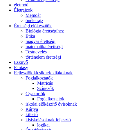
életmód
Életrajzok
Memoár
önéletrajz
Érettségi előkészítők
Biológia érettségihez
Etika
magyar érettségi
matematika érettségi
Testnevelés
történelem érettségi
Esküvő
Fantasy
Fejlesztők kicsiknek, diákoknak
Foglalkoztatók
Matricás
Színezők
Gyakorlók
Foglalkoztatók
iskolai előkészítő óvisoknak
Kártya
kifestő
kisiskolásoknak fejlesztő
logikai