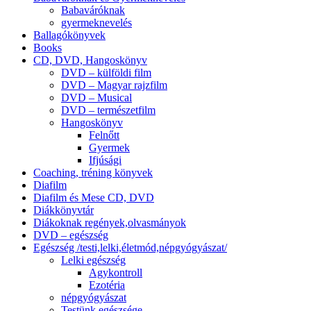
Babaváróknak
gyermeknevelés
Ballagókönyvek
Books
CD, DVD, Hangoskönyv
DVD – külföldi film
DVD – Magyar rajzfilm
DVD – Musical
DVD – természetfilm
Hangoskönyv
Felnőtt
Gyermek
Ifjúsági
Coaching, tréning könyvek
Diafilm
Diafilm és Mese CD, DVD
Diákkönyvtár
Diákoknak regények,olvasmányok
DVD – egészség
Egészség /testi,lelki,életmód,népgyógyászat/
Lelki egészség
Agykontroll
Ezotéria
népgyógyászat
Testünk egészsége