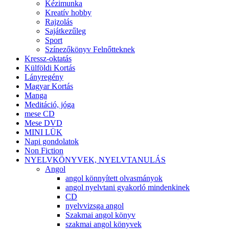
Kézimunka
Kreatív hobby
Rajzolás
Sajátkezűleg
Sport
Színezőkönyv Felnőtteknek
Kressz-oktatás
Külföldi Kortás
Lányregény
Magyar Kortás
Manga
Meditáció, jóga
mese CD
Mese DVD
MINI LÜK
Napi gondolatok
Non Fiction
NYELVKÖNYVEK, NYELVTANULÁS
Angol
angol könnyített olvasmányok
angol nyelvtani gyakorló mindenkinek
CD
nyelvvizsga angol
Szakmai angol könyv
szakmai angol könyvek