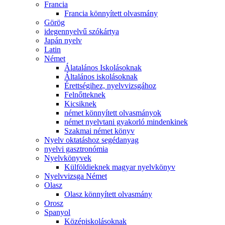
Francia
Francia könnyített olvasmány
Görög
idegennyelvű szókártya
Japán nyelv
Latin
Német
Álatalános Iskolásoknak
Általános iskolásoknak
Érettségihez, nyelvvizsgához
Felnőtteknek
Kicsiknek
német könnyített olvasmányok
német nyelvtani gyakorló mindenkinek
Szakmai német könyv
Nyelv oktatáshoz segédanyag
nyelvi gasztronómia
Nyelvkönyvek
Külföldieknek magyar nyelvkönyv
Nyelvvizsga Német
Olasz
Olasz könnyített olvasmány
Orosz
Spanyol
Középiskolásoknak