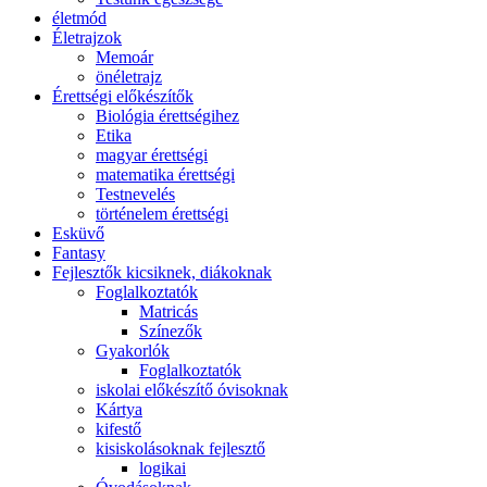
életmód
Életrajzok
Memoár
önéletrajz
Érettségi előkészítők
Biológia érettségihez
Etika
magyar érettségi
matematika érettségi
Testnevelés
történelem érettségi
Esküvő
Fantasy
Fejlesztők kicsiknek, diákoknak
Foglalkoztatók
Matricás
Színezők
Gyakorlók
Foglalkoztatók
iskolai előkészítő óvisoknak
Kártya
kifestő
kisiskolásoknak fejlesztő
logikai