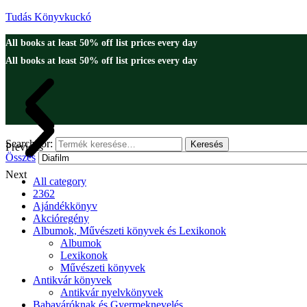
Tudás Könyvkuckó
All books at least 50% off list prices every day
All books at least 50% off list prices every day
Search for:
Keresés
Previous
Összes
Next
All category
2362
Ajándékkönyv
Akcióregény
Albumok, Művészeti könyvek és Lexikonok
Albumok
Lexikonok
Művészeti könyvek
Antikvár könyvek
Antikvár nyelvkönyvek
Babaváróknak és Gyermeknevelés