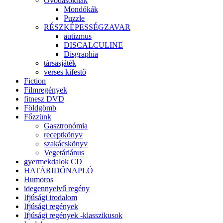
Óvodásoknak
Mondókák
Puzzle
RÉSZKÉPESSÉGZAVAR
autizmus
DISCALCULINE
Disgraphia
társasjáték
verses kifestő
Fiction
Filmregények
fitnesz DVD
Földgömb
Főzzünk
Gasztronómia
receptkönyv
szakácskönyv
Vegetáriánus
gyermekdalok CD
HATÁRIDŐNAPLÓ
Humoros
idegennyelvű regény
Ifjúsági irodalom
Ifjúsági regények
Ifjúsági regények -klasszikusok