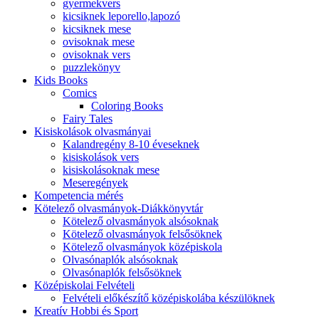
gyermekvers
kicsiknek leporello,lapozó
kicsiknek mese
ovisoknak mese
ovisoknak vers
puzzlekönyv
Kids Books
Comics
Coloring Books
Fairy Tales
Kisiskolások olvasmányai
Kalandregény 8-10 éveseknek
kisiskolások vers
kisiskolásoknak mese
Meseregények
Kompetencia mérés
Kötelező olvasmányok-Diákkönyvtár
Kötelező olvasmányok alsósoknak
Kötelező olvasmányok felsősöknek
Kötelező olvasmányok középiskola
Olvasónaplók alsósoknak
Olvasónaplók felsősöknek
Középiskolai Felvételi
Felvételi előkészítő középiskolába készülöknek
Kreatív Hobbi és Sport