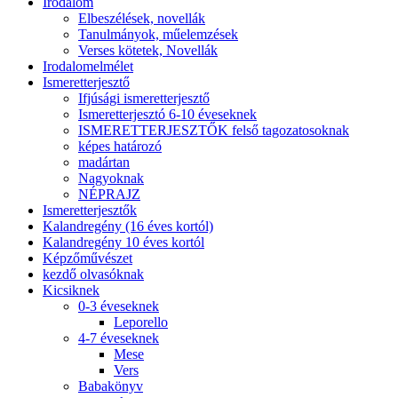
Irodalom
Elbeszélések, novellák
Tanulmányok, műelemzések
Verses kötetek, Novellák
Irodalomelmélet
Ismeretterjesztő
Ifjúsági ismeretterjesztő
Ismeretterjesztó 6-10 éveseknek
ISMERETTERJESZTŐK felső tagozatosoknak
képes határozó
madártan
Nagyoknak
NÉPRAJZ
Ismeretterjesztők
Kalandregény (16 éves kortól)
Kalandregény 10 éves kortól
Képzőművészet
kezdő olvasóknak
Kicsiknek
0-3 éveseknek
Leporello
4-7 éveseknek
Mese
Vers
Babakönyv