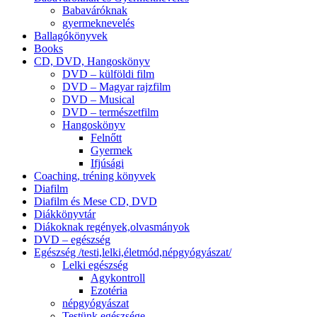
Babaváróknak
gyermeknevelés
Ballagókönyvek
Books
CD, DVD, Hangoskönyv
DVD – külföldi film
DVD – Magyar rajzfilm
DVD – Musical
DVD – természetfilm
Hangoskönyv
Felnőtt
Gyermek
Ifjúsági
Coaching, tréning könyvek
Diafilm
Diafilm és Mese CD, DVD
Diákkönyvtár
Diákoknak regények,olvasmányok
DVD – egészség
Egészség /testi,lelki,életmód,népgyógyászat/
Lelki egészség
Agykontroll
Ezotéria
népgyógyászat
Testünk egészsége