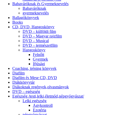
Babaváróknak és Gyermeknevelés
Babaváróknak
gyermeknevelés
Ballagókönyvek
Books
CD, DVD, Hangoskönyv
DVD – külföldi film
DVD – Magyar rajzfilm
DVD – Musical
DVD – természetfilm
Hangoskönyv
Felnőtt
Gyermek
Ifjúsági
Coaching, tréning könyvek
Diafilm
Diafilm és Mese CD, DVD
Diákkönyvtár
Diákoknak regények,olvasmányok
DVD – egészség
Egészség /testi,lelki,életmód,népgyógyászat/
Lelki egészség
Agykontroll
Ezotéria
Keresés
népgyógyászat