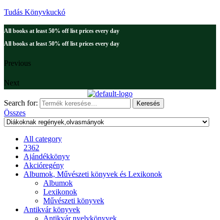
Tudás Könyvkuckó
All books at least 50% off list prices every day
All books at least 50% off list prices every day
Previous
Next
Search for:
Keresés
Összes
All category
2362
Ajándékkönyv
Akcióregény
Albumok, Művészeti könyvek és Lexikonok
Albumok
Lexikonok
Művészeti könyvek
Antikvár könyvek
Antikvár nyelvkönyvek