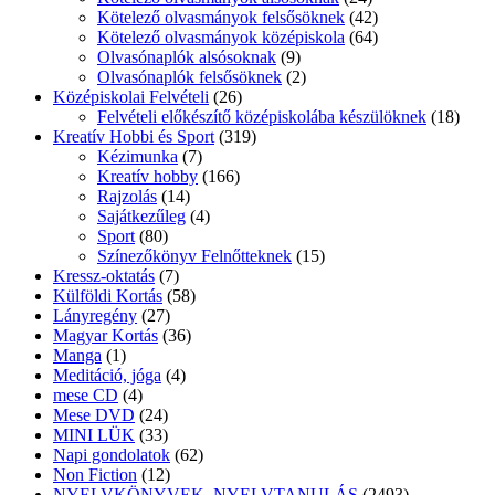
Kötelező olvasmányok felsősöknek
(42)
Kötelező olvasmányok középiskola
(64)
Olvasónaplók alsósoknak
(9)
Olvasónaplók felsősöknek
(2)
Középiskolai Felvételi
(26)
Felvételi előkészítő középiskolába készülöknek
(18)
Kreatív Hobbi és Sport
(319)
Kézimunka
(7)
Kreatív hobby
(166)
Rajzolás
(14)
Sajátkezűleg
(4)
Sport
(80)
Színezőkönyv Felnőtteknek
(15)
Kressz-oktatás
(7)
Külföldi Kortás
(58)
Lányregény
(27)
Magyar Kortás
(36)
Manga
(1)
Meditáció, jóga
(4)
mese CD
(4)
Mese DVD
(24)
MINI LÜK
(33)
Napi gondolatok
(62)
Non Fiction
(12)
NYELVKÖNYVEK, NYELVTANULÁS
(2493)