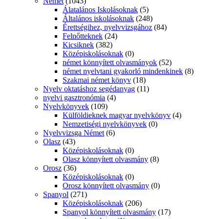
Német
(1043)
Álatalános Iskolásoknak
(5)
Általános iskolásoknak
(248)
Érettségihez, nyelvvizsgához
(84)
Felnőtteknek
(24)
Kicsiknek
(382)
Középiskolásoknak
(0)
német könnyített olvasmányok
(52)
német nyelvtani gyakorló mindenkinek
(8)
Szakmai német könyv
(18)
Nyelv oktatáshoz segédanyag
(11)
nyelvi gasztronómia
(4)
Nyelvkönyvek
(109)
Külföldieknek magyar nyelvkönyv
(4)
Nemzetiségi nyelvkönyvek
(0)
Nyelvvizsga Német
(6)
Olasz
(43)
Középiskolásoknak
(0)
Olasz könnyített olvasmány
(8)
Orosz
(36)
Középiskolásoknak
(0)
Orosz könnyített olvasmány
(0)
Spanyol
(271)
Középiskolásoknak
(206)
Spanyol könnyített olvasmány
(17)