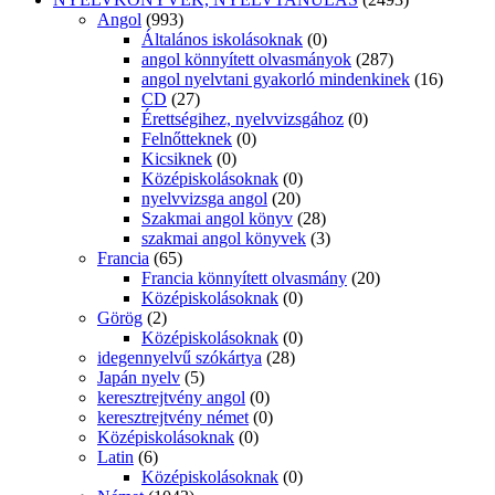
Angol
(993)
Általános iskolásoknak
(0)
angol könnyített olvasmányok
(287)
angol nyelvtani gyakorló mindenkinek
(16)
CD
(27)
Érettségihez, nyelvvizsgához
(0)
Felnőtteknek
(0)
Kicsiknek
(0)
Középiskolásoknak
(0)
nyelvvizsga angol
(20)
Szakmai angol könyv
(28)
szakmai angol könyvek
(3)
Francia
(65)
Francia könnyített olvasmány
(20)
Középiskolásoknak
(0)
Görög
(2)
Középiskolásoknak
(0)
idegennyelvű szókártya
(28)
Japán nyelv
(5)
keresztrejtvény angol
(0)
keresztrejtvény német
(0)
Középiskolásoknak
(0)
Latin
(6)
Középiskolásoknak
(0)