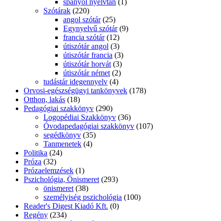
spanyol nyelvtan
(1)
Szótárak
(220)
angol szótár
(25)
Egynyelvű szótár
(9)
francia szótár
(12)
útiszótár angol
(3)
útiszótár francia
(3)
útiszótár horvát
(3)
útiszótár német
(2)
tudástár idegennyelv
(4)
Orvosi-egészségügyi tankönyvek
(178)
Otthon, lakás
(18)
Pedagógiai szakkönyv
(290)
Logopédiai Szakkönyv
(36)
Óvodapedagógiai szakkönyv
(107)
segédkönyv
(35)
Tanmenetek
(4)
Politika
(24)
Próza
(32)
Prózaelemzések
(1)
Pszichológia, Önismeret
(293)
önismeret
(38)
személyiség pszichológia
(100)
Reader's Digest Kiadó Kft.
(0)
Regény
(234)