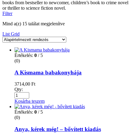
books from bestseller to newcomer, children’s book to crime novel
or thriller to science fiction novel.
Filter
Mind a(z) 15 találat megjelenítve
List
Grid
Értékelés:
0
/ 5
(0)
A Kismama babakonyhája
3714,00
Ft
Qty:
Kosárba teszem
Értékelés:
0
/ 5
(0)
Anya, kérek még! – bővített kiadás