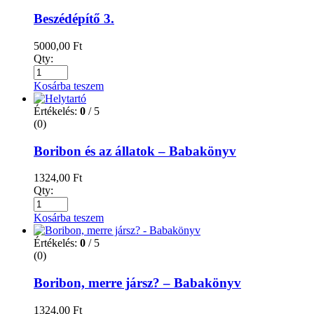
Beszédépítő 3.
5000,00
Ft
Qty:
Kosárba teszem
Értékelés:
0
/ 5
(0)
Boribon és az állatok – Babakönyv
1324,00
Ft
Qty:
Kosárba teszem
Értékelés:
0
/ 5
(0)
Boribon, merre jársz? – Babakönyv
1324,00
Ft