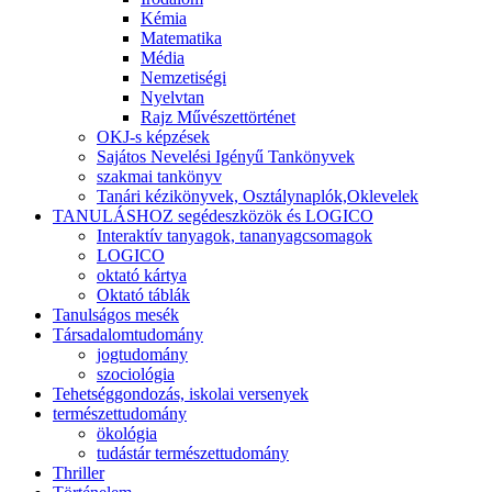
Kémia
Matematika
Média
Nemzetiségi
Nyelvtan
Rajz Művészettörténet
OKJ-s képzések
Sajátos Nevelési Igényű Tankönyvek
szakmai tankönyv
Tanári kézikönyvek, Osztálynaplók,Oklevelek
TANULÁSHOZ segédeszközök és LOGICO
Interaktív tanyagok, tananyagcsomagok
LOGICO
oktató kártya
Oktató táblák
Tanulságos mesék
Társadalomtudomány
jogtudomány
szociológia
Tehetséggondozás, iskolai versenyek
természettudomány
ökológia
tudástár természettudomány
Thriller