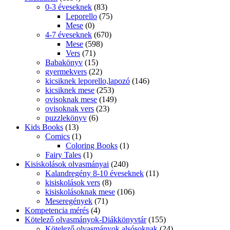
0-3 éveseknek
(83)
Leporello
(75)
Mese
(0)
4-7 éveseknek
(670)
Mese
(598)
Vers
(71)
Babakönyv
(15)
gyermekvers
(22)
kicsiknek leporello,lapozó
(146)
kicsiknek mese
(253)
ovisoknak mese
(149)
ovisoknak vers
(23)
puzzlekönyv
(6)
Kids Books
(13)
Comics
(1)
Coloring Books
(1)
Fairy Tales
(1)
Kisiskolások olvasmányai
(240)
Kalandregény 8-10 éveseknek
(11)
kisiskolások vers
(8)
kisiskolásoknak mese
(106)
Meseregények
(71)
Kompetencia mérés
(4)
Kötelező olvasmányok-Diákkönyvtár
(155)
Kötelező olvasmányok alsósoknak
(24)