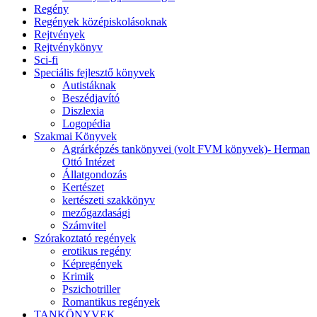
Regény
Regények középiskolásoknak
Rejtvények
Rejtvénykönyv
Sci-fi
Speciális fejlesztő könyvek
Autistáknak
Beszédjavító
Diszlexia
Logopédia
Szakmai Könyvek
Agrárképzés tankönyvei (volt FVM könyvek)- Herman
Ottó Intézet
Állatgondozás
Kertészet
kertészeti szakkönyv
mezőgazdasági
Számvitel
Szórakoztató regények
erotikus regény
Képregények
Krimik
Pszichotriller
Romantikus regények
TANKÖNYVEK