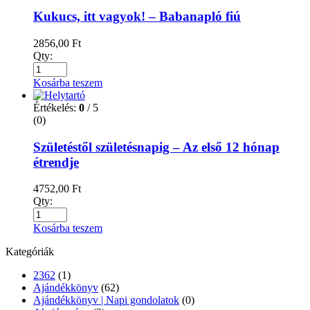
Kukucs, itt vagyok! – Babanapló fiú
2856,00
Ft
Qty:
Kosárba teszem
Értékelés:
0
/ 5
(0)
Születéstől születésnapig – Az első 12 hónap
étrendje
4752,00
Ft
Qty:
Kosárba teszem
Kategóriák
2362
(1)
Ajándékkönyv
(62)
Ajándékkönyv | Napi gondolatok
(0)