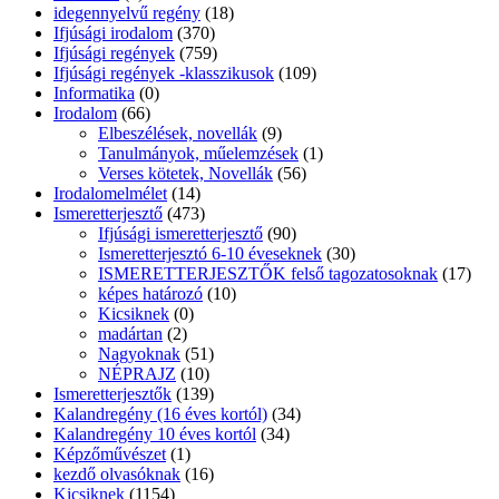
idegennyelvű regény
(18)
Ifjúsági irodalom
(370)
Ifjúsági regények
(759)
Ifjúsági regények -klasszikusok
(109)
Informatika
(0)
Irodalom
(66)
Elbeszélések, novellák
(9)
Tanulmányok, műelemzések
(1)
Verses kötetek, Novellák
(56)
Irodalomelmélet
(14)
Ismeretterjesztő
(473)
Ifjúsági ismeretterjesztő
(90)
Ismeretterjesztó 6-10 éveseknek
(30)
ISMERETTERJESZTŐK felső tagozatosoknak
(17)
képes határozó
(10)
Kicsiknek
(0)
madártan
(2)
Nagyoknak
(51)
NÉPRAJZ
(10)
Ismeretterjesztők
(139)
Kalandregény (16 éves kortól)
(34)
Kalandregény 10 éves kortól
(34)
Képzőművészet
(1)
kezdő olvasóknak
(16)
Kicsiknek
(1154)