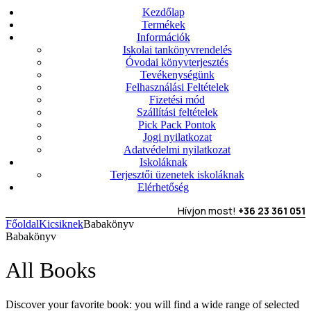
Kezdőlap
Termékek
Információk
Iskolai tankönyvrendelés
Óvodai könyvterjesztés
Tevékenységünk
Felhasználási Feltételek
Fizetési mód
Szállítási feltételek
Pick Pack Pontok
Jogi nyilatkozat
Adatvédelmi nyilatkozat
Iskoláknak
Terjesztői üzenetek iskoláknak
Elérhetőség
Hívjon most!
+36 23 361 051
Főoldal
Kicsiknek
Babakönyv
Babakönyv
All Books
Discover your favorite book: you will find a wide range of selected