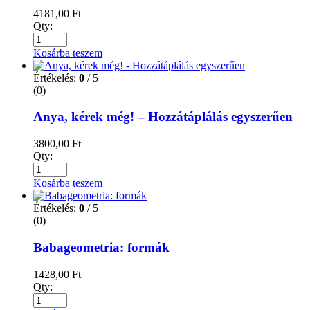
4181,00
Ft
Qty:
Kosárba teszem
Értékelés:
0
/ 5
(0)
Anya, kérek még! – Hozzátáplálás egyszerűen
3800,00
Ft
Qty:
Kosárba teszem
Értékelés:
0
/ 5
(0)
Babageometria: formák
1428,00
Ft
Qty: