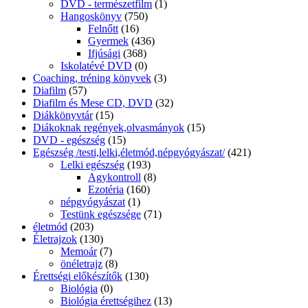
DVD - természetfilm
(1)
Hangoskönyv
(750)
Felnőtt
(16)
Gyermek
(436)
Ifjúsági
(368)
Iskolatévé DVD
(0)
Coaching, tréning könyvek
(3)
Diafilm
(57)
Diafilm és Mese CD, DVD
(32)
Diákkönyvtár
(15)
Diákoknak regények,olvasmányok
(15)
DVD - egészség
(15)
Egészség /testi,lelki,életmód,népgyógyászat/
(421)
Lelki egészség
(193)
Agykontroll
(8)
Ezotéria
(160)
népgyógyászat
(1)
Testünk egészsége
(71)
életmód
(203)
Életrajzok
(130)
Memoár
(7)
önéletrajz
(8)
Érettségi előkészítők
(130)
Biológia
(0)
Biológia érettségihez
(13)