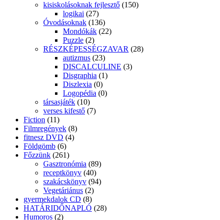
kisiskolásoknak fejlesztő
(150)
logikai
(27)
Óvodásoknak
(136)
Mondókák
(22)
Puzzle
(2)
RÉSZKÉPESSÉGZAVAR
(28)
autizmus
(23)
DISCALCULINE
(3)
Disgraphia
(1)
Diszlexia
(0)
Logopédia
(0)
társasjáték
(10)
verses kifestő
(7)
Fiction
(11)
Filmregények
(8)
fitnesz DVD
(4)
Földgömb
(6)
Főzzünk
(261)
Gasztronómia
(89)
receptkönyv
(40)
szakácskönyv
(94)
Vegetáriánus
(2)
gyermekdalok CD
(8)
HATÁRIDŐNAPLÓ
(28)
Humoros
(2)