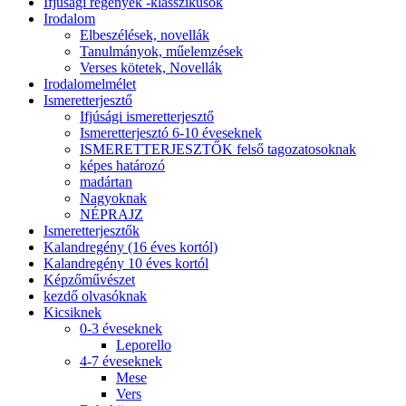
Ifjúsági regények -klasszikusok
Irodalom
Elbeszélések, novellák
Tanulmányok, műelemzések
Verses kötetek, Novellák
Irodalomelmélet
Ismeretterjesztő
Ifjúsági ismeretterjesztő
Ismeretterjesztó 6-10 éveseknek
ISMERETTERJESZTŐK felső tagozatosoknak
képes határozó
madártan
Nagyoknak
NÉPRAJZ
Ismeretterjesztők
Kalandregény (16 éves kortól)
Kalandregény 10 éves kortól
Képzőművészet
kezdő olvasóknak
Kicsiknek
0-3 éveseknek
Leporello
4-7 éveseknek
Mese
Vers