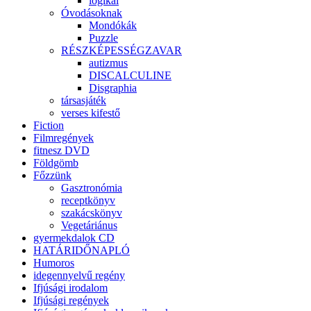
logikai
Óvodásoknak
Mondókák
Puzzle
RÉSZKÉPESSÉGZAVAR
autizmus
DISCALCULINE
Disgraphia
társasjáték
verses kifestő
Fiction
Filmregények
fitnesz DVD
Földgömb
Főzzünk
Gasztronómia
receptkönyv
szakácskönyv
Vegetáriánus
gyermekdalok CD
HATÁRIDŐNAPLÓ
Humoros
idegennyelvű regény
Ifjúsági irodalom
Ifjúsági regények