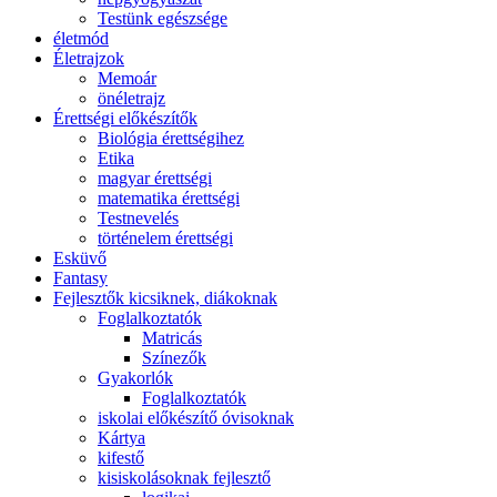
Testünk egészsége
életmód
Életrajzok
Memoár
önéletrajz
Érettségi előkészítők
Biológia érettségihez
Etika
magyar érettségi
matematika érettségi
Testnevelés
történelem érettségi
Esküvő
Fantasy
Fejlesztők kicsiknek, diákoknak
Foglalkoztatók
Matricás
Színezők
Gyakorlók
Foglalkoztatók
iskolai előkészítő óvisoknak
Kártya
kifestő
kisiskolásoknak fejlesztő