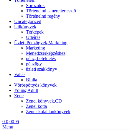
Történelem
Sorozatok
Történelmi ismeretterjesztő
Történelmi regény
Uncategorized
Útikönyvek
Térképek
Útleírás
Üzlet, Pénzügyek,Marketing
Marketing
Menedzserképzéshez
pénz, befektetés
pénzügy
üzleti szakkönyv
Vallás
Biblia
Vöröspöttyös könyvek
Young Adult
Zene
Zenei könyvek,CD
Zenei kotta
Zeneiskolai tankönyvek
0
0,00
Ft
Menu