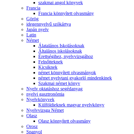
szakmai angol könyvek
Francia
Francia könnyített olvasmány
Görög
idegennyelvű szókártya
Japán nyelv
Latin
Német
Álatalános Iskolásoknak
Általános iskolásoknak
Érettségihez, nyelvvizsgához
Felnőtteknek
Kicsiknek
német könnyített olvasmányok
német nyelvtani gyakorló mindenkinek
Szakmai német könyv
Nyelv oktatáshoz segédanyag
nyelvi gasztronómia
Nyelvkönyvek
Külföldieknek magyar nyelvkönyv
Nyelvvizsga Német
Olasz
Olasz könnyített olvasmány
Orosz
Spanyol