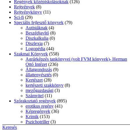
Regények középiskolásoknak
(126)
Rejtvények
(8)
Rejtvénykönyv
(11)
Sci-fi
(29)
Speciális fejlesztő könyvek
(79)
Autistáknak
(4)
Beszédjavító
(8)
Diszkalkulia
(0)
Diszlexia
(7)
Logopédia
(44)
Szakmai Könyvek
(558)
Agrárképzés tankönyvei (volt FVM könyvek)- Herman
Ottó Intézet
(236)
Állatgondozás
(9)
állattenyésztés
(0)
Kertészet
(28)
kertészeti szakkönyv
(8)
mezőgazdasági
(3)
Számvitel
(11)
Szórakoztató regények
(895)
erotikus regény
(41)
Képregények
(36)
Krimik
(153)
Pszichotriller
(3)
Romantikus regények
(289)
Keresés