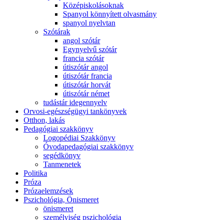
Középiskolásoknak
Spanyol könnyített olvasmány
spanyol nyelvtan
Szótárak
angol szótár
Egynyelvű szótár
francia szótár
útiszótár angol
útiszótár francia
útiszótár horvát
útiszótár német
tudástár idegennyelv
Orvosi-egészségügyi tankönyvek
Otthon, lakás
Pedagógiai szakkönyv
Logopédiai Szakkönyv
Óvodapedagógiai szakkönyv
segédkönyv
Tanmenetek
Politika
Próza
Prózaelemzések
Pszichológia, Önismeret
önismeret
személyiség pszichológia