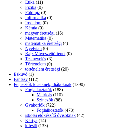
Etika
(11)
Fizika
(0)
Földrajz
(0)
Informatika
(0)
Irodalom
(0)
Kémia
(0)
magyar érettségi
(16)
Matematika
(0)
matematika érettségi
(4)
Nyelvtan
(0)
Rajz Művészettörténet
(0)
Testnevelés
(3)
Történelem
(0)
történelem érettségi
(20)
Esküvő
(1)
Fantasy
(112)
Fejlesztők kicsiknek, diákoknak
(1390)
Foglalkoztatók
(188)
Matricás
(110)
Színezők
(88)
Gyakorlók
(722)
Foglalkoztatók
(473)
iskolai előkészítő óvisoknak
(42)
Kártya
(14)
kifestő
(133)