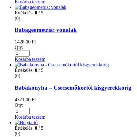
Kosárba teszem
Értékelés:
0
/ 5
(0)
Babageometria: vonalak
1428,00
Ft
Qty:
Kosárba teszem
Értékelés:
0
/ 5
(0)
Babakonyha – Csecsemőkortól kisgyerekkorig
4371,00
Ft
Qty:
Kosárba teszem
Értékelés:
0
/ 5
(0)