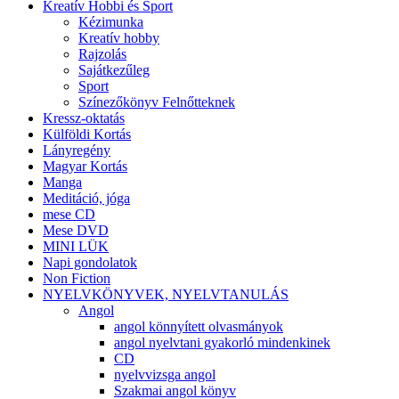
Kreatív Hobbi és Sport
Kézimunka
Kreatív hobby
Rajzolás
Sajátkezűleg
Sport
Színezőkönyv Felnőtteknek
Kressz-oktatás
Külföldi Kortás
Lányregény
Magyar Kortás
Manga
Meditáció, jóga
mese CD
Mese DVD
MINI LÜK
Napi gondolatok
Non Fiction
NYELVKÖNYVEK, NYELVTANULÁS
Angol
angol könnyített olvasmányok
angol nyelvtani gyakorló mindenkinek
CD
nyelvvizsga angol
Szakmai angol könyv