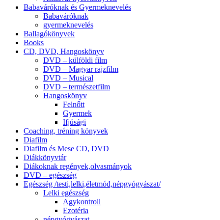
Babaváróknak és Gyermeknevelés
Babaváróknak
gyermeknevelés
Ballagókönyvek
Books
CD, DVD, Hangoskönyv
DVD – külföldi film
DVD – Magyar rajzfilm
DVD – Musical
DVD – természetfilm
Hangoskönyv
Felnőtt
Gyermek
Ifjúsági
Coaching, tréning könyvek
Diafilm
Diafilm és Mese CD, DVD
Diákkönyvtár
Diákoknak regények,olvasmányok
DVD – egészség
Egészség /testi,lelki,életmód,népgyógyászat/
Lelki egészség
Agykontroll
Ezotéria
népgyógyászat