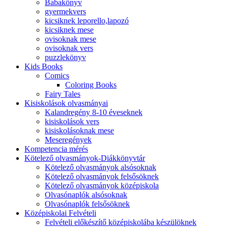
Babakönyv
gyermekvers
kicsiknek leporello,lapozó
kicsiknek mese
ovisoknak mese
ovisoknak vers
puzzlekönyv
Kids Books
Comics
Coloring Books
Fairy Tales
Kisiskolások olvasmányai
Kalandregény 8-10 éveseknek
kisiskolások vers
kisiskolásoknak mese
Meseregények
Kompetencia mérés
Kötelező olvasmányok-Diákkönyvtár
Kötelező olvasmányok alsósoknak
Kötelező olvasmányok felsősöknek
Kötelező olvasmányok középiskola
Olvasónaplók alsósoknak
Olvasónaplók felsősöknek
Középiskolai Felvételi
Felvételi előkészítő középiskolába készülöknek