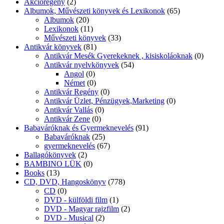
Akcióregény
(2)
Albumok, Művészeti könyvek és Lexikonok
(65)
Albumok
(20)
Lexikonok
(11)
Művészeti könyvek
(33)
Antikvár könyvek
(81)
Antikvár Mesék Gyerekeknek , kisiskoláoknak
(0)
Antikvár nyelvkönyvek
(54)
Angol
(0)
Német
(0)
Antikvár Regény
(0)
Antikvár Üzlet, Pénzügyek,Marketing
(0)
Antikvár Vallás
(0)
Antikvár Zene
(0)
Babaváróknak és Gyermeknevelés
(91)
Babaváróknak
(25)
gyermeknevelés
(67)
Ballagókönyvek
(2)
BAMBINO LÜK
(0)
Books
(13)
CD, DVD, Hangoskönyv
(778)
CD
(0)
DVD - külföldi film
(1)
DVD - Magyar rajzfilm
(2)
DVD - Musical
(2)