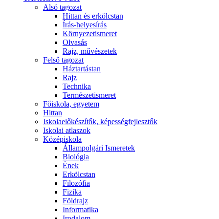
Alsó tagozat
Hittan és erkölcstan
Írás-helyesírás
Környezetismeret
Olvasás
Rajz, művészetek
Felső tagozat
Háztartástan
Rajz
Technika
Természetismeret
Főiskola, egyetem
Hittan
Iskolaelőkészítők, képességfejlesztők
Iskolai atlaszok
Középiskola
Állampolgári Ismeretek
Biológia
Ének
Erkölcstan
Filozófia
Fizika
Földrajz
Informatika
Irodalom