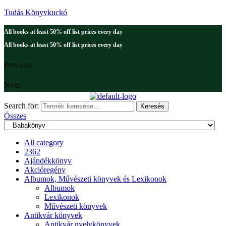
Tudás Könyvkuckó
All books at least 50% off list prices every day
All books at least 50% off list prices every day
Previous
Next
Search for:
Keresés
Összes
All category
2362
Ajándékkönyv
Akcióregény
Albumok, Művészeti könyvek és Lexikonok
Albumok
Lexikonok
Művészeti könyvek
Antikvár könyvek
Antikvár nyelvkönyvek