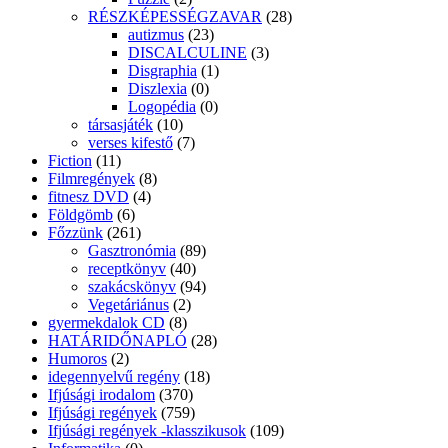
Gasztronómia
(89)
receptkönyv
(40)
szakácskönyv
(94)
Vegetáriánus
(2)
gyermekdalok CD
(8)
HATÁRIDŐNAPLÓ
(28)
Humoros
(2)
idegennyelvű regény
(18)
Ifjúsági irodalom
(370)
Ifjúsági regények
(759)
Ifjúsági regények -klasszikusok
(109)
Informatika
(0)
Irodalom
(66)
Elbeszélések, novellák
(9)
Tanulmányok, műelemzések
(1)
Verses kötetek, Novellák
(56)
Irodalomelmélet
(14)
Ismeretterjesztő
(473)
Ifjúsági ismeretterjesztő
(90)
Ismeretterjesztó 6-10 éveseknek
(30)
ISMERETTERJESZTŐK felső tagozatosoknak
(17)
képes határozó
(10)
Kicsiknek
(0)
madártan
(2)
Nagyoknak
(51)