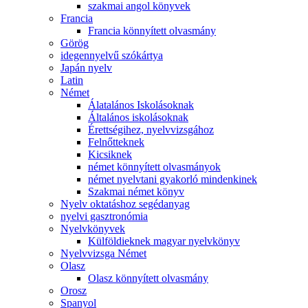
szakmai angol könyvek
Francia
Francia könnyített olvasmány
Görög
idegennyelvű szókártya
Japán nyelv
Latin
Német
Álatalános Iskolásoknak
Általános iskolásoknak
Érettségihez, nyelvvizsgához
Felnőtteknek
Kicsiknek
német könnyített olvasmányok
német nyelvtani gyakorló mindenkinek
Szakmai német könyv
Nyelv oktatáshoz segédanyag
nyelvi gasztronómia
Nyelvkönyvek
Külföldieknek magyar nyelvkönyv
Nyelvvizsga Német
Olasz
Olasz könnyített olvasmány
Orosz
Spanyol