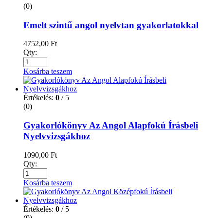
(0)
Emelt szintű angol nyelvtan gyakorlatokkal
4752,00
Ft
Qty:
Kosárba teszem
Értékelés:
0
/ 5
(0)
Gyakorlókönyv Az Angol Alapfokú Írásbeli
Nyelvvizsgákhoz
1090,00
Ft
Qty:
Kosárba teszem
Értékelés:
0
/ 5
(0)