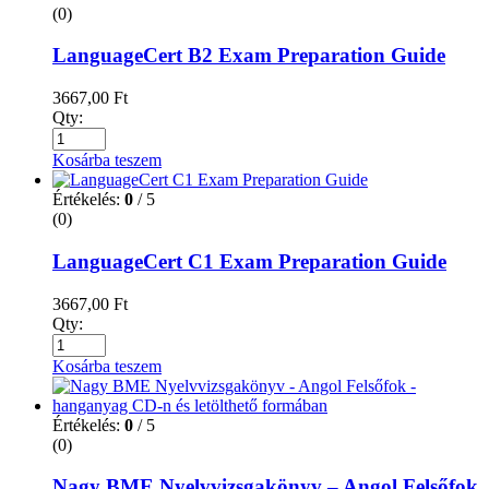
(0)
LanguageCert B2 Exam Preparation Guide
3667,00
Ft
Qty:
Kosárba teszem
Értékelés:
0
/ 5
(0)
LanguageCert C1 Exam Preparation Guide
3667,00
Ft
Qty:
Kosárba teszem
Értékelés:
0
/ 5
(0)
Nagy BME Nyelvvizsgakönyv – Angol Felsőfok