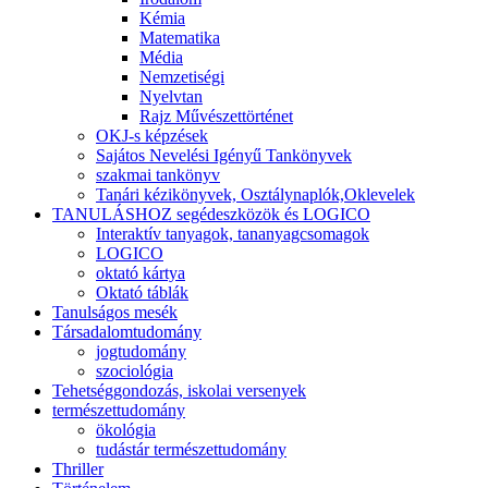
Kémia
Matematika
Média
Nemzetiségi
Nyelvtan
Rajz Művészettörténet
OKJ-s képzések
Sajátos Nevelési Igényű Tankönyvek
szakmai tankönyv
Tanári kézikönyvek, Osztálynaplók,Oklevelek
TANULÁSHOZ segédeszközök és LOGICO
Interaktív tanyagok, tananyagcsomagok
LOGICO
oktató kártya
Oktató táblák
Tanulságos mesék
Társadalomtudomány
jogtudomány
szociológia
Tehetséggondozás, iskolai versenyek
természettudomány
ökológia
tudástár természettudomány
Thriller