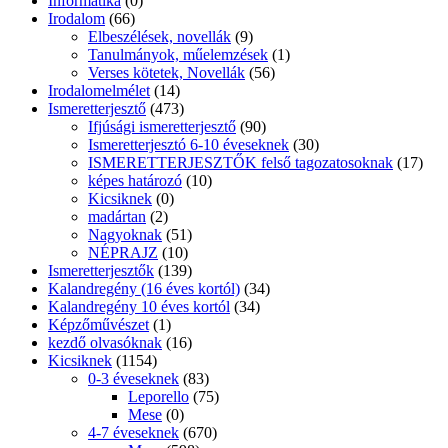
NÉPRAJZ
(10)
Ismeretterjesztők
(139)
Kalandregény (16 éves kortól)
(34)
Kalandregény 10 éves kortól
(34)
Képzőművészet
(1)
kezdő olvasóknak
(16)
Kicsiknek
(1154)
0-3 éveseknek
(83)
Leporello
(75)
Mese
(0)
4-7 éveseknek
(670)
Mese
(598)
Vers
(71)
Babakönyv
(15)
gyermekvers
(22)
kicsiknek leporello,lapozó
(146)
kicsiknek mese
(253)
ovisoknak mese
(149)
ovisoknak vers
(23)
puzzlekönyv
(6)
Kids Books
(13)
Comics
(1)
Coloring Books
(1)
Fairy Tales
(1)
Kisiskolások olvasmányai
(240)