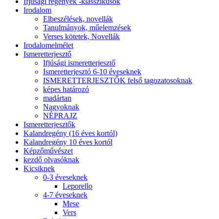
Ifjúsági regények -klasszikusok
Irodalom
Elbeszélések, novellák
Tanulmányok, műelemzések
Verses kötetek, Novellák
Irodalomelmélet
Ismeretterjesztő
Ifjúsági ismeretterjesztő
Ismeretterjesztó 6-10 éveseknek
ISMERETTERJESZTŐK felső tagozatosoknak
képes határozó
madártan
Nagyoknak
NÉPRAJZ
Ismeretterjesztők
Kalandregény (16 éves kortól)
Kalandregény 10 éves kortól
Képzőművészet
kezdő olvasóknak
Kicsiknek
0-3 éveseknek
Leporello
4-7 éveseknek
Mese
Vers