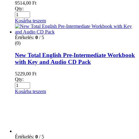
9514,00
Ft
Qty:
Kosárba teszem
Értékelés:
0
/ 5
(0)
New Total English Pre-Intermediate Workbook
with Key and Audio CD Pack
5229,00
Ft
Qty:
Kosárba teszem
Értékelés:
0
/ 5
(0)
Practice Test Book Euroexam Level B2
3614,00
Ft
Qty: