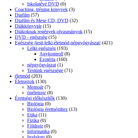
életmód
(203)
Életrajzok
(130)
Memoár
(7)
önéletrajz
(8)
Érettségi előkészítők
(130)
Biológia
(0)
Biológia érettségihez
(13)
Etika
(11)
Fizika
(0)
Földrajz
(0)
Informatika
(0)
Irodalom
(0)
Kémia
(0)
magyar érettségi
(16)
Matematika
(0)
matematika érettségi
(4)
Nyelvtan
(0)
Rajz Művészettörténet
(0)
Testnevelés
(3)
Történelem
(0)
történelem érettségi
(20)
Esküvő
(1)
Fantasy
(112)
Fejlesztők kicsiknek, diákoknak
(1390)
Foglalkoztatók
(188)