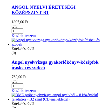
ANGOL NYELVI ÉRETTSÉGI
KÖZÉPSZINT B1
1895,00
Ft
Qty:
Kosárba teszem
Értékelés:
0
/ 5
(0)
Angol nyelvvizsga gyakorlókönyv-középfok
írásbeli és szóbeli
762,00
Ft
Qty:
Kosárba teszem
Értékelés:
0
/ 5
(0)