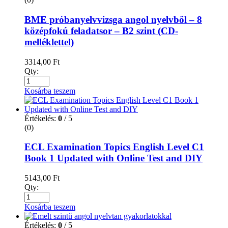
BME próbanyelvvizsga angol nyelvből – 8
középfokú feladatsor – B2 szint (CD-
melléklettel)
3314,00
Ft
Qty:
Kosárba teszem
Értékelés:
0
/ 5
(0)
ECL Examination Topics English Level C1
Book 1 Updated with Online Test and DIY
5143,00
Ft
Qty:
Kosárba teszem
Értékelés:
0
/ 5