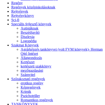
Regény
Regények középiskolásoknak
Rejtvények
Rejtvénykönyv
Sci-fi
Speciális fejlesztő könyvek
Autistáknak
Beszédjavító
Diszlexia
Logopédia
Szakmai Könyvek
Agrárképzés tankönyvei (volt FVM könyvek)- Herman
Ottó Intézet
Állatgondozás
Kertészet
kertészeti szakkönyv
mezőgazdasági
Számvitel
Szórakoztató regények
erotikus regény
Képregények
Krimik
Pszichotriller
Romantikus regények
TANKÖNYVEK