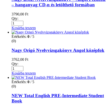
– hanganyag CD-n és letölthető formában
3790,00
Ft
Qty:
Kosárba teszem
Értékelés:
0
/ 5
(0)
Nagy Origó Nyelvvizsgakönyv Angol középfok
3762,00
Ft
Qty:
Kosárba teszem
Értékelés:
0
/ 5
(0)
NEW Total English PRE-Intermediate Student
Book