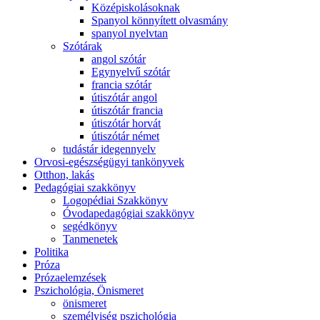
Középiskolásoknak
Spanyol könnyített olvasmány
spanyol nyelvtan
Szótárak
angol szótár
Egynyelvű szótár
francia szótár
útiszótár angol
útiszótár francia
útiszótár horvát
útiszótár német
tudástár idegennyelv
Orvosi-egészségügyi tankönyvek
Otthon, lakás
Pedagógiai szakkönyv
Logopédiai Szakkönyv
Óvodapedagógiai szakkönyv
segédkönyv
Tanmenetek
Politika
Próza
Prózaelemzések
Pszichológia, Önismeret
önismeret
személyiség pszichológia