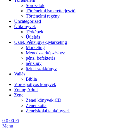
Történelem
Sorozatok
Történelmi ismeretterjesztő
Történelmi regény
Uncategorized
Útikönyvek
Térképek
Útleírás
Üzlet, Pénzügyek,Marketing
Marketing
Menedzserképzéshez
pénz, befektetés
pénzügy
üzleti szakkönyv
Vallás
Biblia
Vöröspöttyös könyvek
Young Adult
Zene
Zenei könyvek,CD
Zenei kotta
Zeneiskolai tankönyvek
0
0,00
Ft
Menu