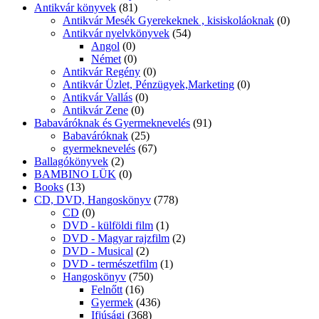
BAMBINO LÜK
(0)
Books
(13)
CD, DVD, Hangoskönyv
(778)
CD
(0)
DVD - külföldi film
(1)
DVD - Magyar rajzfilm
(2)
DVD - Musical
(2)
DVD - természetfilm
(1)
Hangoskönyv
(750)
Felnőtt
(16)
Gyermek
(436)
Ifjúsági
(368)
Iskolatévé DVD
(0)
Coaching, tréning könyvek
(3)
Diafilm
(57)
Diafilm és Mese CD, DVD
(32)
Diákkönyvtár
(15)
Diákoknak regények,olvasmányok
(15)
DVD - egészség
(15)
Egészség /testi,lelki,életmód,népgyógyászat/
(421)
Lelki egészség
(193)
Agykontroll
(8)
Ezotéria
(160)
népgyógyászat
(1)
Testünk egészsége
(71)