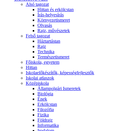
Alsó tagozat
Hittan és erkölcstan
Írás-helyesírás
Környezetismeret
Olvasás
Rajz, művészetek
Felső tagozat
Háztartástan
Rajz
Technika
Természetismeret
Főiskola, egyetem
Hittan
Iskolaelőkészítők, képességfejlesztők
Iskolai atlaszok
Középiskola
Állampolgári Ismeretek
Biológia
Ének
Erkölcstan
Filozófia
Fizika
Földrajz
Informatika
Irodalom