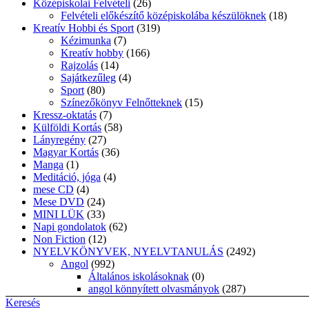
Manga
(1)
Meditáció, jóga
(4)
mese CD
(4)
Mese DVD
(24)
MINI LÜK
(33)
Napi gondolatok
(62)
Non Fiction
(12)
NYELVKÖNYVEK, NYELVTANULÁS
(2492)
Angol
(992)
Általános iskolásoknak
(0)
angol könnyített olvasmányok
(287)
angol nyelvtani gyakorló mindenkinek
(16)
CD
(27)
Érettségihez, nyelvvizsgához
(0)
Felnőtteknek
(0)
Kicsiknek
(0)
Középiskolásoknak
(0)
nyelvvizsga angol
(20)
Szakmai angol könyv
(28)
szakmai angol könyvek
(3)
Francia
(65)
Francia könnyített olvasmány
(20)
Középiskolásoknak
(0)
Görög
(2)
Középiskolásoknak
(0)
Keresés