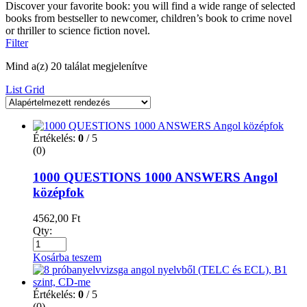
Discover your favorite book: you will find a wide range of selected
books from bestseller to newcomer, children’s book to crime novel
or thriller to science fiction novel.
Filter
Mind a(z) 20 találat megjelenítve
List
Grid
Értékelés:
0
/ 5
(0)
1000 QUESTIONS 1000 ANSWERS Angol
középfok
4562,00
Ft
Qty:
Kosárba teszem
Értékelés:
0
/ 5
(0)