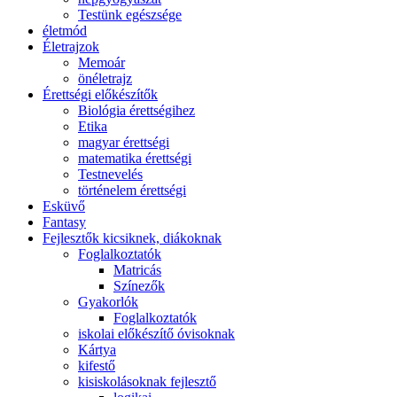
Testünk egészsége
életmód
Életrajzok
Memoár
önéletrajz
Érettségi előkészítők
Biológia érettségihez
Etika
magyar érettségi
matematika érettségi
Testnevelés
történelem érettségi
Esküvő
Fantasy
Fejlesztők kicsiknek, diákoknak
Foglalkoztatók
Matricás
Színezők
Gyakorlók
Foglalkoztatók
iskolai előkészítő óvisoknak
Kártya
kifestő
kisiskolásoknak fejlesztő