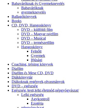
Babaváróknak és Gyermeknevelés
Babaváróknak
gyermeknevelés
Ballagókönyvek
Books
CD, DVD, Hangoskönyv
DVD – külföldi film
DVD – Magyar rajzfilm
DVD – Musical
DVD – természetfilm
Hangoskönyv
Felnőtt
Gyermek
Ifjúsági
Coaching, tréning könyvek
Diafilm
Diafilm és Mese CD, DVD
Diákkönyvtár
Diákoknak regények,olvasmányok
DVD – egészség
Egészség /testi,lelki,életmód,népgyógyászat/
Lelki egészség
Agykontroll
Ezotéria
népgyógyászat