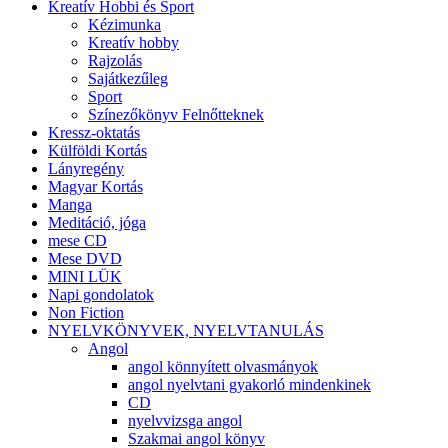
Kreatív Hobbi és Sport
Kézimunka
Kreatív hobby
Rajzolás
Sajátkezűleg
Sport
Színezőkönyv Felnőtteknek
Kressz-oktatás
Külföldi Kortás
Lányregény
Magyar Kortás
Manga
Meditáció, jóga
mese CD
Mese DVD
MINI LÜK
Napi gondolatok
Non Fiction
NYELVKÖNYVEK, NYELVTANULÁS
Angol
angol könnyített olvasmányok
angol nyelvtani gyakorló mindenkinek
CD
nyelvvizsga angol
Szakmai angol könyv