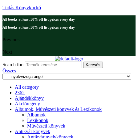
Tudás Könyvkuckó
All books at least 50% off list prices every day
All books at least 50% off list prices every day
Previous
Next
Search for:
Keresés
Összes
All category
2362
Ajándékkönyv
Akcióregény
Albumok, Művészeti könyvek és Lexikonok
Albumok
Lexikonok
Művészeti könyvek
Antikvár könyvek
Antikvár nyelvkönyvek