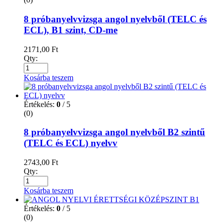
8 próbanyelvvizsga angol nyelvből (TELC és
ECL), B1 szint, CD-me
2171,00
Ft
Qty:
Kosárba teszem
Értékelés:
0
/ 5
(0)
8 próbanyelvvizsga angol nyelvből B2 szintű
(TELC és ECL) nyelvv
2743,00
Ft
Qty:
Kosárba teszem
Értékelés:
0
/ 5
(0)