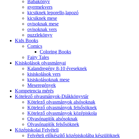
Babakönyv
gyermekvers
kicsiknek leporello,lapozó
kicsiknek mese
ovisoknak mese
ovisoknak vers
puzzlekönyv
Kids Books
Comics
Coloring Books
Fairy Tales
Kisiskolások olvasmányai
Kalandregény 8-10 éveseknek
kisiskolások vers
kisiskolásoknak mese
Meseregények
Kompetencia mérés
Kötelező olvasmányok-Diákkönyvtár
Kötelező olvasmányok alsósoknak
Kötelező olvasmányok felsősöknek
Kötelező olvasmányok középiskola
Olvasónaplók alsósoknak
Olvasónaplók felsősöknek
Középiskolai Felvételi
Felvételi előkészítő középiskolába készülöknek