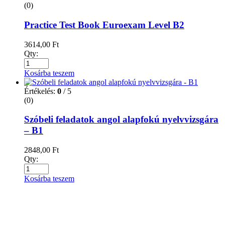
Kosárba teszem
Értékelés:
0
/ 5
(0)
Szóbeli feladatok angol alapfokú nyelvvizsgára
– B1
2848,00
Ft
Qty:
Kosárba teszem
Értékelés:
0
/ 5
(0)
Szóbeli feladatok Angol középfokú
nyelvvizsgára – B2
3286,00
Ft
Qty: