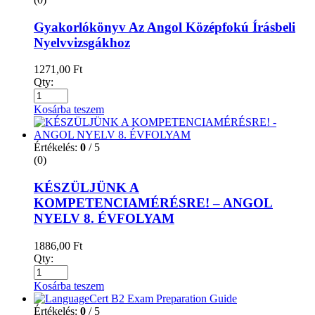
Gyakorlókönyv Az Angol Középfokú Írásbeli
Nyelvvizsgákhoz
1271,00
Ft
Qty:
Kosárba teszem
Értékelés:
0
/ 5
(0)
KÉSZÜLJÜNK A
KOMPETENCIAMÉRÉSRE! – ANGOL
NYELV 8. ÉVFOLYAM
1886,00
Ft
Qty:
Kosárba teszem
Értékelés:
0
/ 5