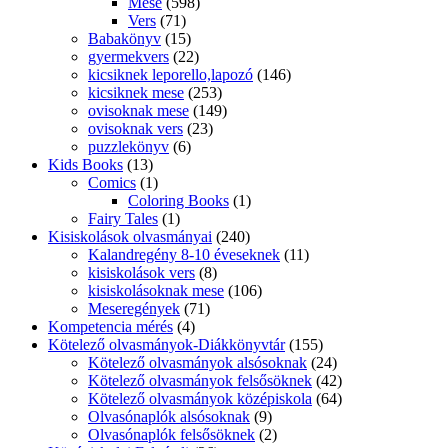
Kalandregény 8-10 éveseknek
(11)
kisiskolások vers
(8)
kisiskolásoknak mese
(106)
Meseregények
(71)
Kompetencia mérés
(4)
Kötelező olvasmányok-Diákkönyvtár
(155)
Kötelező olvasmányok alsósoknak
(24)
Kötelező olvasmányok felsősöknek
(42)
Kötelező olvasmányok középiskola
(64)
Olvasónaplók alsósoknak
(9)
Olvasónaplók felsősöknek
(2)
Középiskolai Felvételi
(26)
Felvételi előkészítő középiskolába készülöknek
(18)
Kreatív Hobbi és Sport
(319)
Kézimunka
(7)
Kreatív hobby
(166)
Rajzolás
(14)
Sajátkezűleg
(4)
Sport
(80)
Színezőkönyv Felnőtteknek
(15)
Kressz-oktatás
(7)
Külföldi Kortás
(58)
Lányregény
(27)
Magyar Kortás
(36)