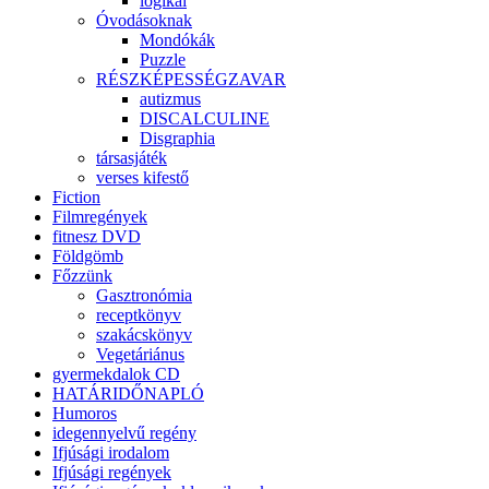
logikai
Óvodásoknak
Mondókák
Puzzle
RÉSZKÉPESSÉGZAVAR
autizmus
DISCALCULINE
Disgraphia
társasjáték
verses kifestő
Fiction
Filmregények
fitnesz DVD
Földgömb
Főzzünk
Gasztronómia
receptkönyv
szakácskönyv
Vegetáriánus
gyermekdalok CD
HATÁRIDŐNAPLÓ
Humoros
idegennyelvű regény
Ifjúsági irodalom
Ifjúsági regények