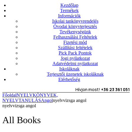
Kezdőlap
Termékek
Információk
Iskolai tankönyvrendelés
Óvodai könyvterjesztés
Tevékenységünk
Felhasználási Feltételek
Fizetési mód
Szállítási feltételek
Pick Pack Pontok
Jogi nyilatkozat
Adatvédelmi nyilatkozat
Iskoláknak
Terjesztői üzenetek iskoláknak
Elérhetőség
Hívjon most!
+36 23 361 051
Főoldal
NYELVKÖNYVEK,
NYELVTANULÁS
Angol
nyelvvizsga angol
nyelvvizsga angol
All Books