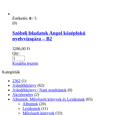
Kosárba teszem
Kategóriák
2362
(1)
Ajándékkönyv
(62)
Ajándékkönyv | Napi gondolatok
(0)
Akcióregény
(2)
Albumok, Művészeti könyvek és Lexikonok
(65)
Albumok
(20)
Lexikonok
(11)
Művészeti könyvek
(33)
Antikvár könyvek
(81)
Antikvár Mesék Gyerekeknek , kisiskoláoknak
(0)
Antikvár nyelvkönyvek
(54)
Angol
(0)
Német
(0)
Antikvár Regény
(0)
Antikvár Üzlet, Pénzügyek,Marketing
(0)
Antikvár Vallás
(0)
Antikvár Zene
(0)
Babaváróknak és Gyermeknevelés
(91)
Babaváróknak
(25)
gyermeknevelés
(67)
Ballagókönyvek
(2)