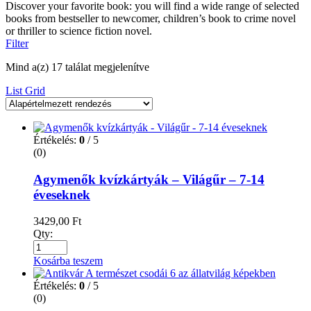
Discover your favorite book: you will find a wide range of selected
books from bestseller to newcomer, children’s book to crime novel
or thriller to science fiction novel.
Filter
Mind a(z) 17 találat megjelenítve
List
Grid
Értékelés:
0
/ 5
(0)
Agymenők kvízkártyák – Világűr – 7-14
éveseknek
3429,00
Ft
Qty:
Kosárba teszem
Értékelés:
0
/ 5
(0)