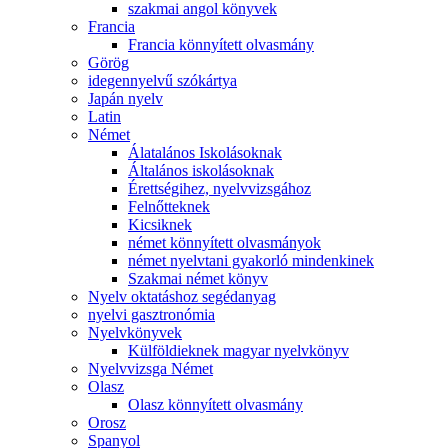
szakmai angol könyvek
Francia
Francia könnyített olvasmány
Görög
idegennyelvű szókártya
Japán nyelv
Latin
Német
Álatalános Iskolásoknak
Általános iskolásoknak
Érettségihez, nyelvvizsgához
Felnőtteknek
Kicsiknek
német könnyített olvasmányok
német nyelvtani gyakorló mindenkinek
Szakmai német könyv
Nyelv oktatáshoz segédanyag
nyelvi gasztronómia
Nyelvkönyvek
Külföldieknek magyar nyelvkönyv
Nyelvvizsga Német
Olasz
Olasz könnyített olvasmány
Orosz
Spanyol