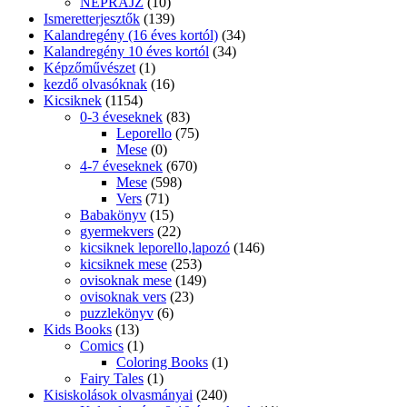
NÉPRAJZ
(10)
Ismeretterjesztők
(139)
Kalandregény (16 éves kortól)
(34)
Kalandregény 10 éves kortól
(34)
Képzőművészet
(1)
kezdő olvasóknak
(16)
Kicsiknek
(1154)
0-3 éveseknek
(83)
Leporello
(75)
Mese
(0)
4-7 éveseknek
(670)
Mese
(598)
Vers
(71)
Babakönyv
(15)
gyermekvers
(22)
kicsiknek leporello,lapozó
(146)
kicsiknek mese
(253)
ovisoknak mese
(149)
ovisoknak vers
(23)
puzzlekönyv
(6)
Kids Books
(13)
Comics
(1)
Coloring Books
(1)
Fairy Tales
(1)
Kisiskolások olvasmányai
(240)