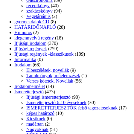
Gasztronómia
(89)
receptkönyv
(40)
szakácskönyv
(94)
Vegetáriánus
(2)
gyermekdalok CD
(8)
HATÁRIDŐNAPLÓ
(28)
Humoros
(2)
idegennyelvű regény
(18)
Ifjúsági irodalom
(370)
Ifjúsági regények
(759)
Ifjúsági regények -klasszikusok
(109)
Informatika
(0)
Irodalom
(66)
Elbeszélések, novellák
(9)
Tanulmányok, műelemzések
(1)
Verses kötetek, Novellák
(56)
Irodalomelmélet
(14)
Ismeretterjesztő
(473)
Ifjúsági ismeretterjesztő
(90)
Ismeretterjesztó 6-10 éveseknek
(30)
ISMERETTERJESZTŐK felső tagozatosoknak
(17)
képes határozó
(10)
Kicsiknek
(0)
madártan
(2)
Nagyoknak
(51)