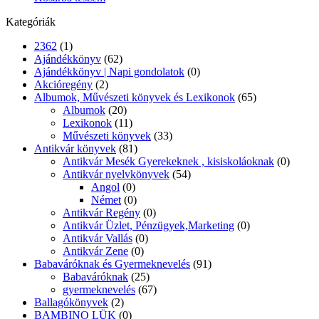
Kategóriák
2362
(1)
Ajándékkönyv
(62)
Ajándékkönyv | Napi gondolatok
(0)
Akcióregény
(2)
Albumok, Művészeti könyvek és Lexikonok
(65)
Albumok
(20)
Lexikonok
(11)
Művészeti könyvek
(33)
Antikvár könyvek
(81)
Antikvár Mesék Gyerekeknek , kisiskoláoknak
(0)
Antikvár nyelvkönyvek
(54)
Angol
(0)
Német
(0)
Antikvár Regény
(0)
Antikvár Üzlet, Pénzügyek,Marketing
(0)
Antikvár Vallás
(0)
Antikvár Zene
(0)
Babaváróknak és Gyermeknevelés
(91)
Babaváróknak
(25)
gyermeknevelés
(67)
Ballagókönyvek
(2)
BAMBINO LÜK
(0)