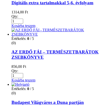
Digitális extra tartalmakkal 5-6. évfolyam
1314,00
Ft
Qty:
Kosárba teszem
Értékelés:
0
/ 5
(0)
AZ ERDŐ FÁI – TERMÉSZETBARÁTOK
ZSEBKÖNYVE
856,00
Ft
Qty:
Kosárba teszem
Értékelés:
0
/ 5
(0)
Budapest Világváros a Duna partján