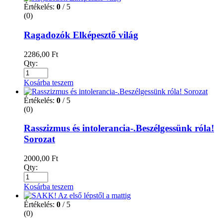
Értékelés:
0
/ 5
(0)
Ragadozók Elképesztő világ
2286,00
Ft
Qty:
Kosárba teszem
Értékelés:
0
/ 5
(0)
Rasszizmus és intolerancia-.Beszélgessünk róla!
Sorozat
2000,00
Ft
Qty:
Kosárba teszem
Értékelés:
0
/ 5
(0)