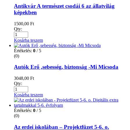
Antikvár A természet csodái 6 az állatvilág
képekben
1500,00
Ft
Qty:
Kosárba teszem
Értékelés:
0
/ 5
(0)
Autók Erő ,sebesség, biztonság -Mi Micsoda
3048,00
Ft
Qty:
Kosárba teszem
Értékelés:
0
/ 5
(0)
Az erdei iskolában – Projektfüzet 5-6. o.