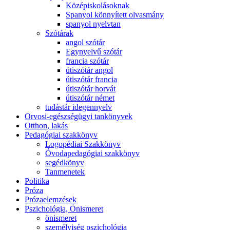
Középiskolásoknak
Spanyol könnyített olvasmány
spanyol nyelvtan
Szótárak
angol szótár
Egynyelvű szótár
francia szótár
útiszótár angol
útiszótár francia
útiszótár horvát
útiszótár német
tudástár idegennyelv
Orvosi-egészségügyi tankönyvek
Otthon, lakás
Pedagógiai szakkönyv
Logopédiai Szakkönyv
Óvodapedagógiai szakkönyv
segédkönyv
Tanmenetek
Politika
Próza
Prózaelemzések
Pszichológia, Önismeret
önismeret
személyiség pszichológia