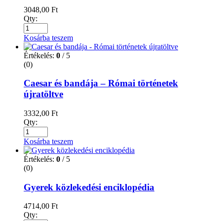
3048,00
Ft
Qty:
Kosárba teszem
Értékelés:
0
/ 5
(0)
Caesar és bandája – Római történetek
újratöltve
3332,00
Ft
Qty:
Kosárba teszem
Értékelés:
0
/ 5
(0)
Gyerek közlekedési enciklopédia
4714,00
Ft
Qty: