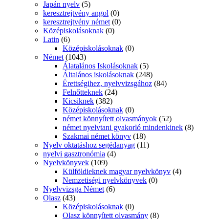
Japán nyelv
(5)
keresztrejtvény angol
(0)
keresztrejtvény német
(0)
Középiskolásoknak
(0)
Latin
(6)
Középiskolásoknak
(0)
Német
(1043)
Álatalános Iskolásoknak
(5)
Általános iskolásoknak
(248)
Érettségihez, nyelvvizsgához
(84)
Felnőtteknek
(24)
Kicsiknek
(382)
Középiskolásoknak
(0)
német könnyített olvasmányok
(52)
német nyelvtani gyakorló mindenkinek
(8)
Szakmai német könyv
(18)
Nyelv oktatáshoz segédanyag
(11)
nyelvi gasztronómia
(4)
Nyelvkönyvek
(109)
Külföldieknek magyar nyelvkönyv
(4)
Nemzetiségi nyelvkönyvek
(0)
Nyelvvizsga Német
(6)
Olasz
(43)
Középiskolásoknak
(0)
Olasz könnyített olvasmány
(8)