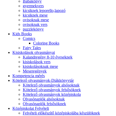
Babakönyv
gyermekvers
kicsiknek leporello,lapozó
kicsiknek mese
ovisoknak mese
ovisoknak vers
puzzlekönyv
Kids Books
Comics
Coloring Books
Fairy Tales
Kisiskolások olvasmányai
Kalandregény 8-10 éveseknek
kisiskolások vers
kisiskolásoknak mese
Meseregények
Kompetencia mérés
Kötelező olvasmányok-Diákkönyvtár
Kötelező olvasmányok alsósoknak
Kötelező olvasmányok felsősöknek
Kötelező olvasmányok középiskola
Olvasónaplók alsósoknak
Olvasónaplók felsősöknek
Középiskolai Felvételi
Felvételi előkészítő középiskolába készülöknek