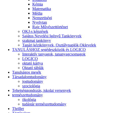
Kémia
Matematika
Média
Nemzetiségi
Nyelvtan
Rajz Művészettörténet
OKJ-s képzések
Sajátos Nevelési Igényű Tankönyvek
szakmai tankönyv
Tanári kézikönyvek, Osztálynaplók,Oklevelek
TANULÁSHOZ segédeszközök és LOGICO
Interaktív tanyagok, tananyagcsomagok
LOGICO
oktató kártya
Oktató táblák
Tanulságos mesék
Társadalomtudomány
jogtudomány
szociológia
Tehetséggondozás, iskolai versenyek
természettudomány
ökológia
tudástár természettudomány
Thriller