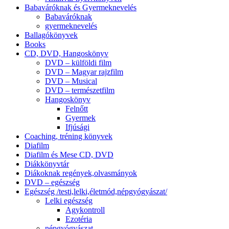
Babaváróknak és Gyermeknevelés
Babaváróknak
gyermeknevelés
Ballagókönyvek
Books
CD, DVD, Hangoskönyv
DVD – külföldi film
DVD – Magyar rajzfilm
DVD – Musical
DVD – természetfilm
Hangoskönyv
Felnőtt
Gyermek
Ifjúsági
Coaching, tréning könyvek
Diafilm
Diafilm és Mese CD, DVD
Diákkönyvtár
Diákoknak regények,olvasmányok
DVD – egészség
Egészség /testi,lelki,életmód,népgyógyászat/
Lelki egészség
Agykontroll
Ezotéria
népgyógyászat