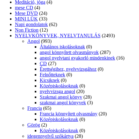
Meditáció, jóga
(4)
mese CD
(4)
Mese DVD
(24)
MINI LÜK
(33)
Napi gondolatok
(62)
Non Fiction
(12)
NYELVKÖNYVEK, NYELVTANULÁS
(2493)
Angol
(993)
Általános iskolásoknak
(0)
angol könnyített olvasmányok
(287)
angol nyelvtani gyakorló mindenkinek
(16)
CD
(27)
Érettségihez, nyelvvizsgához
(0)
Felnőtteknek
(0)
Kicsiknek
(0)
Középiskolásoknak
(0)
nyelvvizsga angol
(20)
Szakmai angol könyv
(28)
szakmai angol könyvek
(3)
Francia
(65)
Francia könnyített olvasmány
(20)
Középiskolásoknak
(0)
Görög
(2)
Középiskolásoknak
(0)
idegennyelvű szókártya
(28)