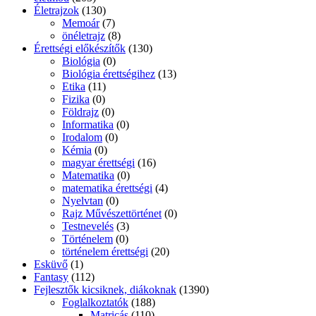
Életrajzok
(130)
Memoár
(7)
önéletrajz
(8)
Érettségi előkészítők
(130)
Biológia
(0)
Biológia érettségihez
(13)
Etika
(11)
Fizika
(0)
Földrajz
(0)
Informatika
(0)
Irodalom
(0)
Kémia
(0)
magyar érettségi
(16)
Matematika
(0)
matematika érettségi
(4)
Nyelvtan
(0)
Rajz Művészettörténet
(0)
Testnevelés
(3)
Történelem
(0)
történelem érettségi
(20)
Esküvő
(1)
Fantasy
(112)
Fejlesztők kicsiknek, diákoknak
(1390)
Foglalkoztatók
(188)
Matricás
(110)