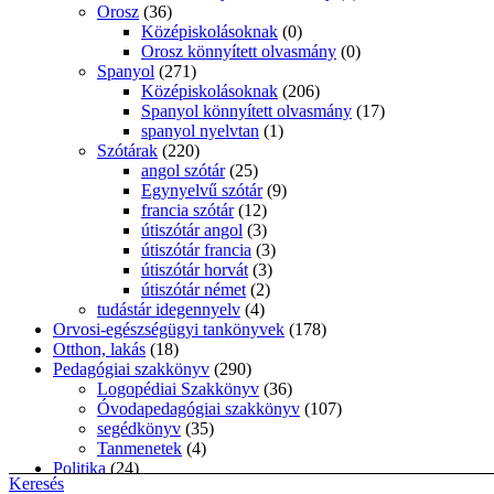
Orosz
(36)
Középiskolásoknak
(0)
Orosz könnyített olvasmány
(0)
Spanyol
(271)
Középiskolásoknak
(206)
Spanyol könnyített olvasmány
(17)
spanyol nyelvtan
(1)
Szótárak
(220)
angol szótár
(25)
Egynyelvű szótár
(9)
francia szótár
(12)
útiszótár angol
(3)
útiszótár francia
(3)
útiszótár horvát
(3)
útiszótár német
(2)
tudástár idegennyelv
(4)
Orvosi-egészségügyi tankönyvek
(178)
Otthon, lakás
(18)
Pedagógiai szakkönyv
(290)
Logopédiai Szakkönyv
(36)
Óvodapedagógiai szakkönyv
(107)
segédkönyv
(35)
Tanmenetek
(4)
Politika
(24)
Keresés
Próza
(32)