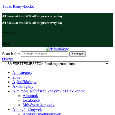
Tudás Könyvkuckó
All books at least 50% off list prices every day
All books at least 50% off list prices every day
Previous
Next
Search for:
Keresés
Összes
All category
2362
Ajándékkönyv
Akcióregény
Albumok, Művészeti könyvek és Lexikonok
Albumok
Lexikonok
Művészeti könyvek
Antikvár könyvek
Antikvár nyelvkönyvek