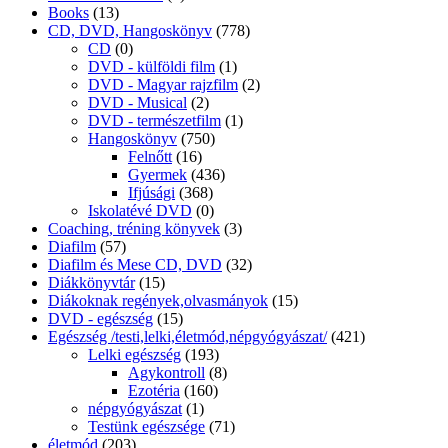
Books
(13)
CD, DVD, Hangoskönyv
(778)
CD
(0)
DVD - külföldi film
(1)
DVD - Magyar rajzfilm
(2)
DVD - Musical
(2)
DVD - természetfilm
(1)
Hangoskönyv
(750)
Felnőtt
(16)
Gyermek
(436)
Ifjúsági
(368)
Iskolatévé DVD
(0)
Coaching, tréning könyvek
(3)
Diafilm
(57)
Diafilm és Mese CD, DVD
(32)
Diákkönyvtár
(15)
Diákoknak regények,olvasmányok
(15)
DVD - egészség
(15)
Egészség /testi,lelki,életmód,népgyógyászat/
(421)
Lelki egészség
(193)
Agykontroll
(8)
Ezotéria
(160)
népgyógyászat
(1)
Testünk egészsége
(71)
életmód
(203)