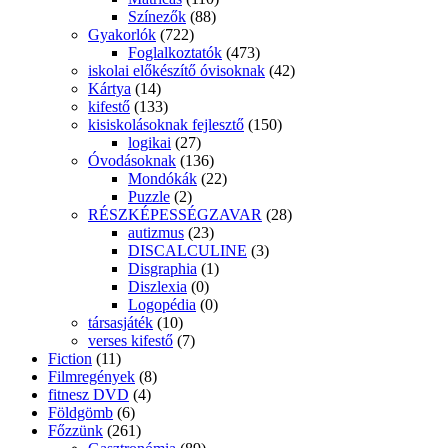
Színezők
(88)
Gyakorlók
(722)
Foglalkoztatók
(473)
iskolai előkészítő óvisoknak
(42)
Kártya
(14)
kifestő
(133)
kisiskolásoknak fejlesztő
(150)
logikai
(27)
Óvodásoknak
(136)
Mondókák
(22)
Puzzle
(2)
RÉSZKÉPESSÉGZAVAR
(28)
autizmus
(23)
DISCALCULINE
(3)
Disgraphia
(1)
Diszlexia
(0)
Logopédia
(0)
társasjáték
(10)
verses kifestő
(7)
Fiction
(11)
Filmregények
(8)
fitnesz DVD
(4)
Földgömb
(6)
Főzzünk
(261)