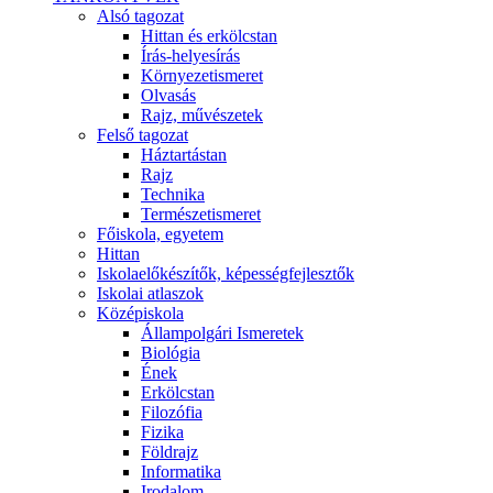
Alsó tagozat
Hittan és erkölcstan
Írás-helyesírás
Környezetismeret
Olvasás
Rajz, művészetek
Felső tagozat
Háztartástan
Rajz
Technika
Természetismeret
Főiskola, egyetem
Hittan
Iskolaelőkészítők, képességfejlesztők
Iskolai atlaszok
Középiskola
Állampolgári Ismeretek
Biológia
Ének
Erkölcstan
Filozófia
Fizika
Földrajz
Informatika
Irodalom