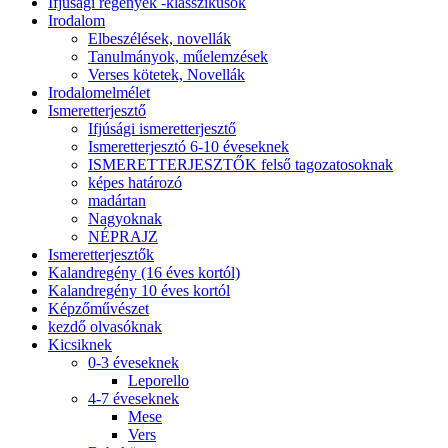
Ifjúsági regények -klasszikusok
Irodalom
Elbeszélések, novellák
Tanulmányok, műelemzések
Verses kötetek, Novellák
Irodalomelmélet
Ismeretterjesztő
Ifjúsági ismeretterjesztő
Ismeretterjesztó 6-10 éveseknek
ISMERETTERJESZTŐK felső tagozatosoknak
képes határozó
madártan
Nagyoknak
NÉPRAJZ
Ismeretterjesztők
Kalandregény (16 éves kortól)
Kalandregény 10 éves kortól
Képzőművészet
kezdő olvasóknak
Kicsiknek
0-3 éveseknek
Leporello
4-7 éveseknek
Mese
Vers