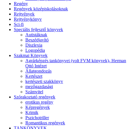
Regény
Regények középiskolásoknak
Rejtvények
Rejtvénykönyv
Sci-fi
Speciális fejlesztő könyvek
Autistáknak
Beszédjavító
Diszlexia
Logopédia
Szakmai Könyvek
Agrárképzés tankönyvei (volt FVM könyvek)- Herman
Ottó Intézet
Állatgondozás
Kertészet
kertészeti szakkönyv
mezőgazdasági
Számvitel
Szórakoztató regények
erotikus regény
Képregények
Krimik
Pszichotriller
Romantikus regények
TANKÖNYVEK