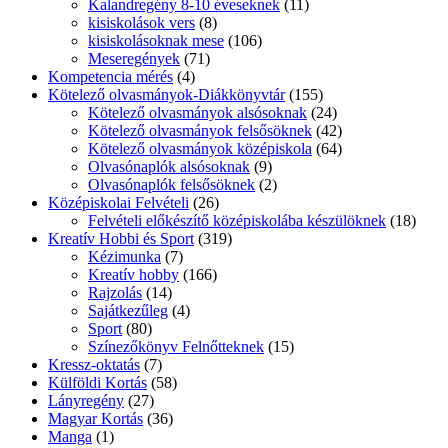
Kalandregény 8-10 éveseknek
(11)
kisiskolások vers
(8)
kisiskolásoknak mese
(106)
Meseregények
(71)
Kompetencia mérés
(4)
Kötelező olvasmányok-Diákkönyvtár
(155)
Kötelező olvasmányok alsósoknak
(24)
Kötelező olvasmányok felsősöknek
(42)
Kötelező olvasmányok középiskola
(64)
Olvasónaplók alsósoknak
(9)
Olvasónaplók felsősöknek
(2)
Középiskolai Felvételi
(26)
Felvételi előkészítő középiskolába készülöknek
(18)
Kreatív Hobbi és Sport
(319)
Kézimunka
(7)
Kreatív hobby
(166)
Rajzolás
(14)
Sajátkezűleg
(4)
Sport
(80)
Színezőkönyv Felnőtteknek
(15)
Kressz-oktatás
(7)
Külföldi Kortás
(58)
Lányregény
(27)
Magyar Kortás
(36)
Manga
(1)