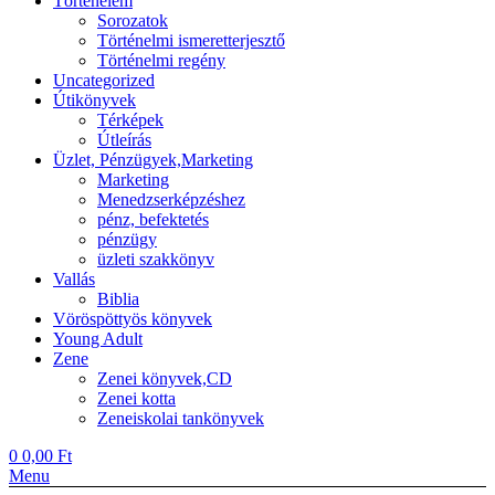
Történelem
Sorozatok
Történelmi ismeretterjesztő
Történelmi regény
Uncategorized
Útikönyvek
Térképek
Útleírás
Üzlet, Pénzügyek,Marketing
Marketing
Menedzserképzéshez
pénz, befektetés
pénzügy
üzleti szakkönyv
Vallás
Biblia
Vöröspöttyös könyvek
Young Adult
Zene
Zenei könyvek,CD
Zenei kotta
Zeneiskolai tankönyvek
0
0,00
Ft
Menu