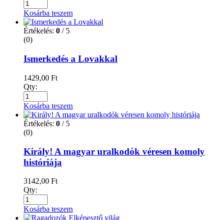
Kosárba teszem
Értékelés:
0
/ 5
(0)
Ismerkedés a Lovakkal
1429,00
Ft
Qty:
Kosárba teszem
Értékelés:
0
/ 5
(0)
Király! A magyar uralkodók véresen komoly
históriája
3142,00
Ft
Qty:
Kosárba teszem