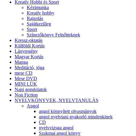
Kreatív Hobbi és Sport
Kézimunka
Kreatív hobby
Rajzolás
Sajátkezűleg
Sport
Színezőkönyv Felnőtteknek
Kressz-oktatás
Külföldi Kortás
Lányregény
Magyar Kortás
Manga
Meditáció, jóga
mese CD
Mese DVD
MINI LÜK
Napi gondolatok
Non Fiction
NYELVKÖNYVEK, NYELVTANULÁS
Angol
angol könnyített olvasmányok
angol nyelvtani gyakorló mindenkinek
CD
nyelvvizsga angol
Szakmai angol könyv