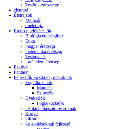
Testünk egészsége
életmód
Életrajzok
Memoár
önéletrajz
Érettségi előkészítők
Biológia érettségihez
Etika
magyar érettségi
matematika érettségi
Testnevelés
történelem érettségi
Esküvő
Fantasy
Fejlesztők kicsiknek, diákoknak
Foglalkoztatók
Matricás
Színezők
Gyakorlók
Foglalkoztatók
iskolai előkészítő óvisoknak
Kártya
kifestő
kisiskolásoknak fejlesztő