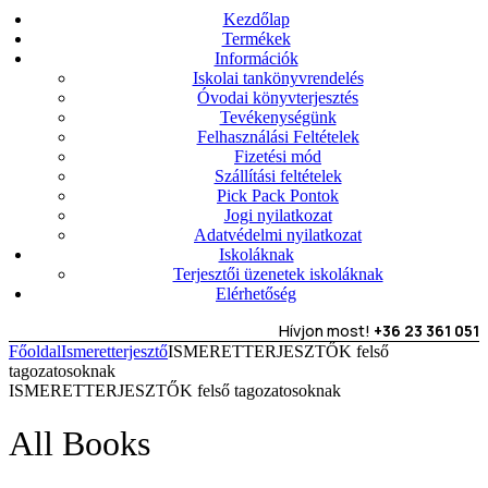
Kezdőlap
Termékek
Információk
Iskolai tankönyvrendelés
Óvodai könyvterjesztés
Tevékenységünk
Felhasználási Feltételek
Fizetési mód
Szállítási feltételek
Pick Pack Pontok
Jogi nyilatkozat
Adatvédelmi nyilatkozat
Iskoláknak
Terjesztői üzenetek iskoláknak
Elérhetőség
Hívjon most!
+36 23 361 051
Főoldal
Ismeretterjesztő
ISMERETTERJESZTŐK felső
tagozatosoknak
ISMERETTERJESZTŐK felső tagozatosoknak
All Books