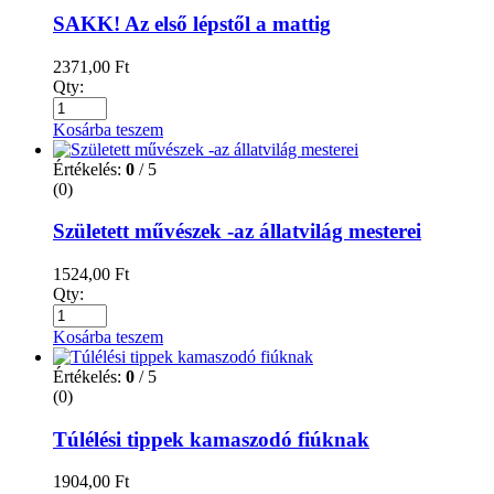
SAKK! Az első lépstől a mattig
2371,00
Ft
Qty:
Kosárba teszem
Értékelés:
0
/ 5
(0)
Született művészek -az állatvilág mesterei
1524,00
Ft
Qty:
Kosárba teszem
Értékelés:
0
/ 5
(0)
Túlélési tippek kamaszodó fiúknak
1904,00
Ft