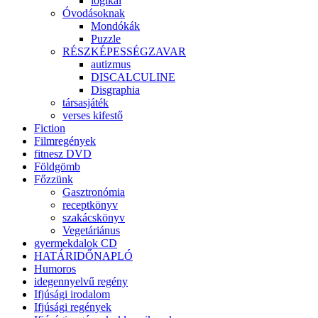
logikai
Óvodásoknak
Mondókák
Puzzle
RÉSZKÉPESSÉGZAVAR
autizmus
DISCALCULINE
Disgraphia
társasjáték
verses kifestő
Fiction
Filmregények
fitnesz DVD
Földgömb
Főzzünk
Gasztronómia
receptkönyv
szakácskönyv
Vegetáriánus
gyermekdalok CD
HATÁRIDŐNAPLÓ
Humoros
idegennyelvű regény
Ifjúsági irodalom
Ifjúsági regények