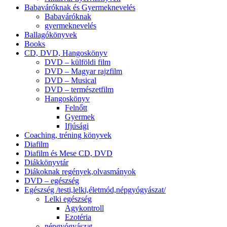
Babaváróknak és Gyermeknevelés
Babaváróknak
gyermeknevelés
Ballagókönyvek
Books
CD, DVD, Hangoskönyv
DVD – külföldi film
DVD – Magyar rajzfilm
DVD – Musical
DVD – természetfilm
Hangoskönyv
Felnőtt
Gyermek
Ifjúsági
Coaching, tréning könyvek
Diafilm
Diafilm és Mese CD, DVD
Diákkönyvtár
Diákoknak regények,olvasmányok
DVD – egészség
Egészség /testi,lelki,életmód,népgyógyászat/
Lelki egészség
Agykontroll
Ezotéria
népgyógyászat