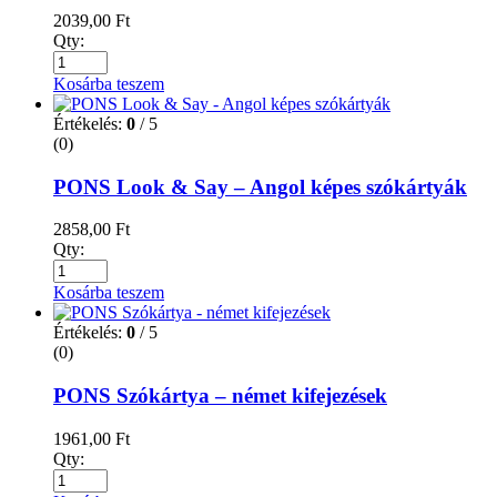
2039,00
Ft
Qty:
Kosárba teszem
Értékelés:
0
/ 5
(0)
PONS Look & Say – Angol képes szókártyák
2858,00
Ft
Qty:
Kosárba teszem
Értékelés:
0
/ 5
(0)
PONS Szókártya – német kifejezések
1961,00
Ft
Qty: