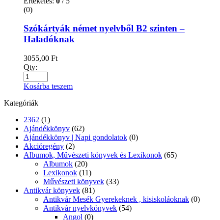
Értékelés:
0
/ 5
(0)
Szókártyák német nyelvből B2 szinten –
Haladóknak
3055,00
Ft
Qty:
Kosárba teszem
Kategóriák
2362
(1)
Ajándékkönyv
(62)
Ajándékkönyv | Napi gondolatok
(0)
Akcióregény
(2)
Albumok, Művészeti könyvek és Lexikonok
(65)
Albumok
(20)
Lexikonok
(11)
Művészeti könyvek
(33)
Antikvár könyvek
(81)
Antikvár Mesék Gyerekeknek , kisiskoláoknak
(0)
Antikvár nyelvkönyvek
(54)
Angol
(0)