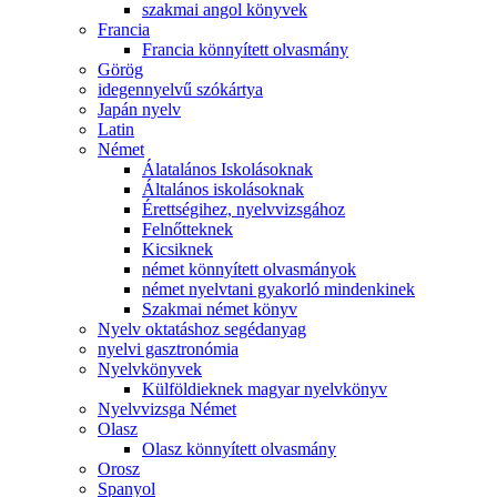
szakmai angol könyvek
Francia
Francia könnyített olvasmány
Görög
idegennyelvű szókártya
Japán nyelv
Latin
Német
Álatalános Iskolásoknak
Általános iskolásoknak
Érettségihez, nyelvvizsgához
Felnőtteknek
Kicsiknek
német könnyített olvasmányok
német nyelvtani gyakorló mindenkinek
Szakmai német könyv
Nyelv oktatáshoz segédanyag
nyelvi gasztronómia
Nyelvkönyvek
Külföldieknek magyar nyelvkönyv
Nyelvvizsga Német
Olasz
Olasz könnyített olvasmány
Orosz
Spanyol