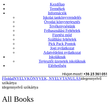
Kezdőlap
Termékek
Információk
Iskolai tankönyvrendelés
Óvodai könyvterjesztés
Tevékenységünk
Felhasználási Feltételek
Fizetési mód
Szállítási feltételek
Pick Pack Pontok
Jogi nyilatkozat
Adatvédelmi nyilatkozat
Iskoláknak
Terjesztői üzenetek iskoláknak
Elérhetőség
Hívjon most!
+36 23 361 051
Főoldal
NYELVKÖNYVEK, NYELVTANULÁS
idegennyelvű
szókártya
idegennyelvű szókártya
All Books