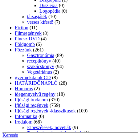
Diszlexia
(0)
Logopédia
(0)
társasjáték
(10)
verses kifestő
(7)
Fiction
(11)
Filmregények
(8)
fitnesz DVD
(4)
Földgömb
(6)
Főzzünk
(261)
Gasztronómia
(89)
receptkönyv
(40)
szakácskönyv
(94)
Vegetáriánus
(2)
gyermekdalok CD
(8)
HATÁRIDŐNAPLÓ
(28)
Humoros
(2)
idegennyelvű regény
(18)
Ifjúsági irodalom
(370)
Ifjúsági regények
(759)
Ifjúsági regények -klasszikusok
(109)
Informatika
(0)
Irodalom
(66)
Elbeszélések, novellák
(9)
Tanulmányok, műelemzések
(1)
Keresés