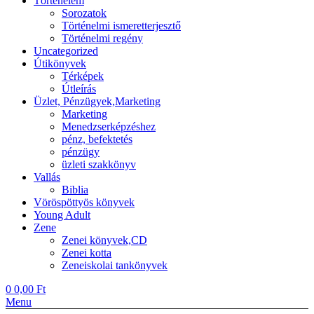
Történelem
Sorozatok
Történelmi ismeretterjesztő
Történelmi regény
Uncategorized
Útikönyvek
Térképek
Útleírás
Üzlet, Pénzügyek,Marketing
Marketing
Menedzserképzéshez
pénz, befektetés
pénzügy
üzleti szakkönyv
Vallás
Biblia
Vöröspöttyös könyvek
Young Adult
Zene
Zenei könyvek,CD
Zenei kotta
Zeneiskolai tankönyvek
0
0,00
Ft
Menu