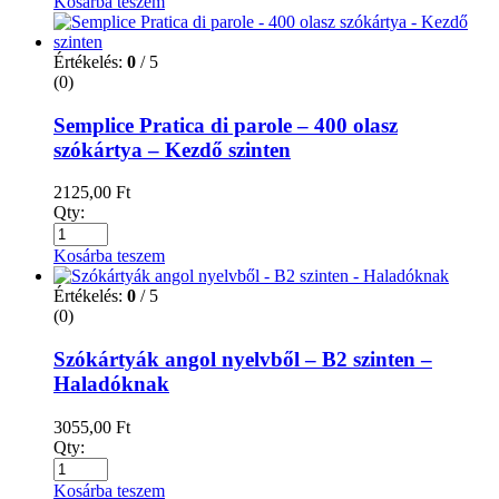
Kosárba teszem
Értékelés:
0
/ 5
(0)
Semplice Pratica di parole – 400 olasz
szókártya – Kezdő szinten
2125,00
Ft
Qty:
Kosárba teszem
Értékelés:
0
/ 5
(0)
Szókártyák angol nyelvből – B2 szinten –
Haladóknak
3055,00
Ft
Qty:
Kosárba teszem