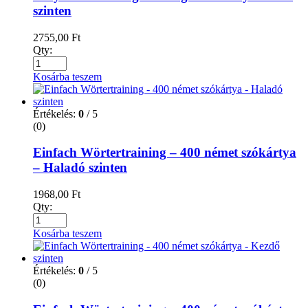
szinten
2755,00
Ft
Qty:
Kosárba teszem
Értékelés:
0
/ 5
(0)
Einfach Wörtertraining – 400 német szókártya
– Haladó szinten
1968,00
Ft
Qty:
Kosárba teszem
Értékelés:
0
/ 5
(0)