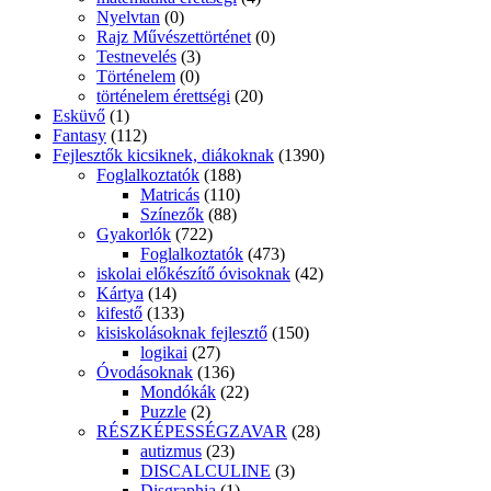
Nyelvtan
(0)
Rajz Művészettörténet
(0)
Testnevelés
(3)
Történelem
(0)
történelem érettségi
(20)
Esküvő
(1)
Fantasy
(112)
Fejlesztők kicsiknek, diákoknak
(1390)
Foglalkoztatók
(188)
Matricás
(110)
Színezők
(88)
Gyakorlók
(722)
Foglalkoztatók
(473)
iskolai előkészítő óvisoknak
(42)
Kártya
(14)
kifestő
(133)
kisiskolásoknak fejlesztő
(150)
logikai
(27)
Óvodásoknak
(136)
Mondókák
(22)
Puzzle
(2)
RÉSZKÉPESSÉGZAVAR
(28)
autizmus
(23)
DISCALCULINE
(3)
Disgraphia
(1)