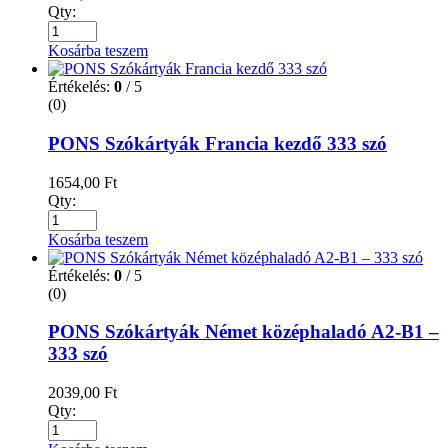
Qty:
Kosárba teszem
Értékelés:
0
/ 5
(0)
PONS Szókártyák Francia kezdő 333 szó
1654,00
Ft
Qty:
Kosárba teszem
Értékelés:
0
/ 5
(0)
PONS Szókártyák Német középhaladó A2-B1 –
333 szó
2039,00
Ft
Qty: