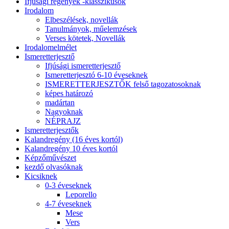
Ifjúsági regények -klasszikusok
Irodalom
Elbeszélések, novellák
Tanulmányok, műelemzések
Verses kötetek, Novellák
Irodalomelmélet
Ismeretterjesztő
Ifjúsági ismeretterjesztő
Ismeretterjesztó 6-10 éveseknek
ISMERETTERJESZTŐK felső tagozatosoknak
képes határozó
madártan
Nagyoknak
NÉPRAJZ
Ismeretterjesztők
Kalandregény (16 éves kortól)
Kalandregény 10 éves kortól
Képzőművészet
kezdő olvasóknak
Kicsiknek
0-3 éveseknek
Leporello
4-7 éveseknek
Mese
Vers