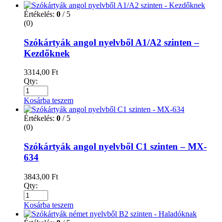
Értékelés:
0
/ 5
(0)
Szókártyák angol nyelvből A1/A2 szinten –
Kezdőknek
3314,00
Ft
Qty:
Kosárba teszem
Értékelés:
0
/ 5
(0)
Szókártyák angol nyelvből C1 szinten – MX-
634
3843,00
Ft
Qty:
Kosárba teszem