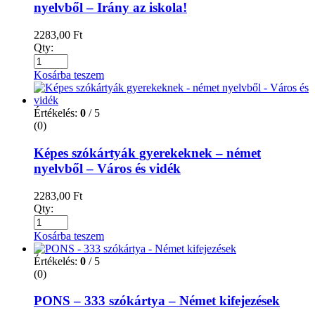
nyelvből – Irány az iskola!
2283,00
Ft
Qty:
Kosárba teszem
Értékelés:
0
/ 5
(0)
Képes szókártyák gyerekeknek – német
nyelvből – Város és vidék
2283,00
Ft
Qty:
Kosárba teszem
Értékelés:
0
/ 5
(0)
PONS – 333 szókártya – Német kifejezések