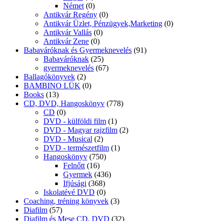
Német
(0)
Antikvár Regény
(0)
Antikvár Üzlet, Pénzügyek,Marketing
(0)
Antikvár Vallás
(0)
Antikvár Zene
(0)
Babaváróknak és Gyermeknevelés
(91)
Babaváróknak
(25)
gyermeknevelés
(67)
Ballagókönyvek
(2)
BAMBINO LÜK
(0)
Books
(13)
CD, DVD, Hangoskönyv
(778)
CD
(0)
DVD - külföldi film
(1)
DVD - Magyar rajzfilm
(2)
DVD - Musical
(2)
DVD - természetfilm
(1)
Hangoskönyv
(750)
Felnőtt
(16)
Gyermek
(436)
Ifjúsági
(368)
Iskolatévé DVD
(0)
Coaching, tréning könyvek
(3)
Diafilm
(57)
Diafilm és Mese CD, DVD
(32)