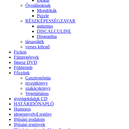
logikai
Óvodásoknak
Mondókák
Puzzle
RÉSZKÉPESSÉGZAVAR
autizmus
DISCALCULINE
Disgraphia
társasjáték
verses kifestő
Fiction
Filmregények
fitnesz DVD
Földgömb
Főzzünk
Gasztronómia
receptkönyv
szakácskönyv
Vegetáriánus
gyermekdalok CD
HATÁRIDŐNAPLÓ
Humoros
idegennyelvű regény
Ifjúsági irodalom
Ifjúsági regények