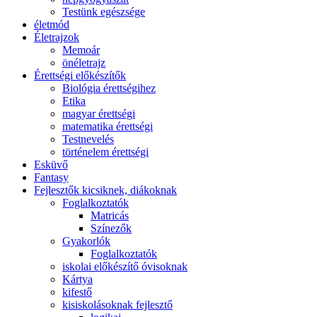
Testünk egészsége
életmód
Életrajzok
Memoár
önéletrajz
Érettségi előkészítők
Biológia érettségihez
Etika
magyar érettségi
matematika érettségi
Testnevelés
történelem érettségi
Esküvő
Fantasy
Fejlesztők kicsiknek, diákoknak
Foglalkoztatók
Matricás
Színezők
Gyakorlók
Foglalkoztatók
iskolai előkészítő óvisoknak
Kártya
kifestő
kisiskolásoknak fejlesztő