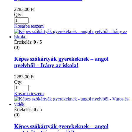
2283,00
Ft
Qty:
Kosárba teszem
Értékelés:
0
/ 5
(0)
Képes szókártyák gyerekeknek – angol
nyelvből – Irány az iskola!
2283,00
Ft
Qty:
Kosárba teszem
Értékelés:
0
/ 5
(0)
Képes szókártyák gyerekeknek – angol