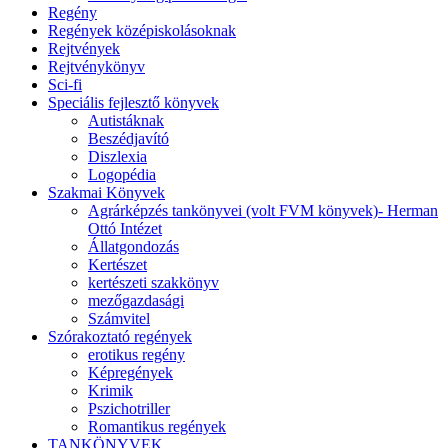
Regény
Regények középiskolásoknak
Rejtvények
Rejtvénykönyv
Sci-fi
Speciális fejlesztő könyvek
Autistáknak
Beszédjavító
Diszlexia
Logopédia
Szakmai Könyvek
Agrárképzés tankönyvei (volt FVM könyvek)- Herman
Ottó Intézet
Állatgondozás
Kertészet
kertészeti szakkönyv
mezőgazdasági
Számvitel
Szórakoztató regények
erotikus regény
Képregények
Krimik
Pszichotriller
Romantikus regények
TANKÖNYVEK