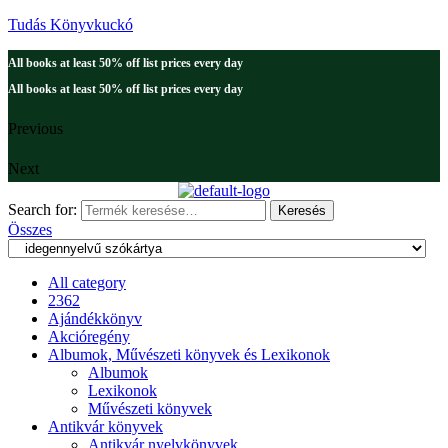
Tudás Könyvkuckó
All books at least 50% off list prices every day
All books at least 50% off list prices every day
Previous
Next
Search for:
Keresés
Összes
All category
2362
Ajándékkönyv
Akcióregény
Albumok, Művészeti könyvek és Lexikonok
Albumok
Lexikonok
Művészeti könyvek
Antikvár könyvek
Antikvár nyelvkönyvek