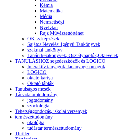
Kémia
Matematika
Média
Nemzetiségi
Nyelvtan
Rajz Művészettörténet
OKJ-s képzések
Sajátos Nevelési Igényű Tankönyvek
szakmai tankönyv
Tanári kézikönyvek, Osztálynaplók,Oklevelek
TANULÁSHOZ segédeszközök és LOGICO
Interaktív tanyagok, tananyagcsomagok
LOGICO
oktató kártya
Oktató táblák
Tanulságos mesék
Társadalomtudomány
jogtudomány
szociológia
Tehetséggondozás, iskolai versenyek
természettudomány
ökológia
tudástár természettudomány
Thriller