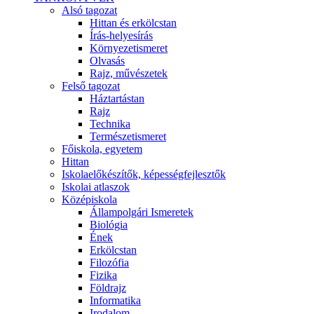
Alsó tagozat
Hittan és erkölcstan
Írás-helyesírás
Környezetismeret
Olvasás
Rajz, művészetek
Felső tagozat
Háztartástan
Rajz
Technika
Természetismeret
Főiskola, egyetem
Hittan
Iskolaelőkészítők, képességfejlesztők
Iskolai atlaszok
Középiskola
Állampolgári Ismeretek
Biológia
Ének
Erkölcstan
Filozófia
Fizika
Földrajz
Informatika
Irodalom