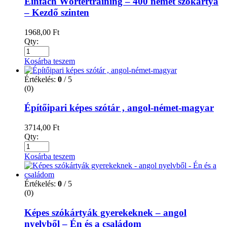
Einfach Wörtertraining – 400 német szókártya
– Kezdő szinten
1968,00
Ft
Qty:
Kosárba teszem
Értékelés:
0
/ 5
(0)
Építőipari képes szótár , angol-német-magyar
3714,00
Ft
Qty:
Kosárba teszem
Értékelés:
0
/ 5
(0)
Képes szókártyák gyerekeknek – angol
nyelvből – Én és a családom