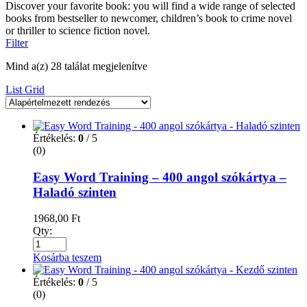
Discover your favorite book: you will find a wide range of selected
books from bestseller to newcomer, children’s book to crime novel
or thriller to science fiction novel.
Filter
Mind a(z) 28 találat megjelenítve
List
Grid
Értékelés:
0
/ 5
(0)
Easy Word Training – 400 angol szókártya –
Haladó szinten
1968,00
Ft
Qty:
Kosárba teszem
Értékelés:
0
/ 5
(0)