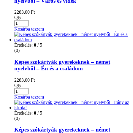
nyelvből – Város és vidék
2283,00
Ft
Qty:
Kosárba teszem
Értékelés:
0
/ 5
(0)
Képes szókártyák gyerekeknek – német
nyelvből – Én és a családom
2283,00
Ft
Qty:
Kosárba teszem
Értékelés:
0
/ 5
(0)
Képes szókártyák gyerekeknek – német