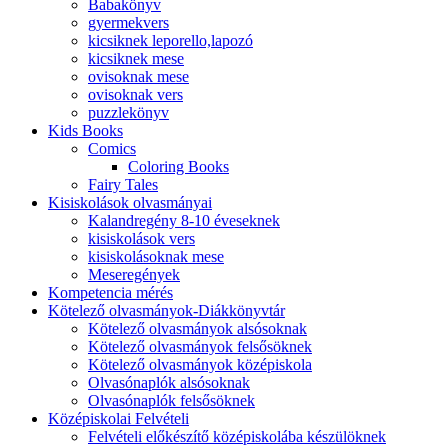
Babakönyv
gyermekvers
kicsiknek leporello,lapozó
kicsiknek mese
ovisoknak mese
ovisoknak vers
puzzlekönyv
Kids Books
Comics
Coloring Books
Fairy Tales
Kisiskolások olvasmányai
Kalandregény 8-10 éveseknek
kisiskolások vers
kisiskolásoknak mese
Meseregények
Kompetencia mérés
Kötelező olvasmányok-Diákkönyvtár
Kötelező olvasmányok alsósoknak
Kötelező olvasmányok felsősöknek
Kötelező olvasmányok középiskola
Olvasónaplók alsósoknak
Olvasónaplók felsősöknek
Középiskolai Felvételi
Felvételi előkészítő középiskolába készülöknek