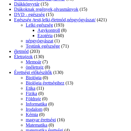
Diákkönyvtár
(15)
Diákoknak regények,olvasmányok
(15)
DVD - egészség
(15)
Egészség /testi,lelki,életmód,népgyógyászat/
(421)
Lelki egészség
(193)
Agykontroll
(8)
Ezotéria
(160)
népgyógyászat
(1)
Testünk egészsége
(71)
életmód
(203)
Életrajzok
(130)
Memoár
(7)
önéletrajz
(8)
Érettségi előkészítők
(130)
Biológia
(0)
Biológia érettségihez
(13)
Etika
(11)
Fizika
(0)
Földrajz
(0)
Informatika
(0)
Irodalom
(0)
Kémia
(0)
magyar érettségi
(16)
Matematika
(0)
matematika érettségi
(4)