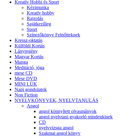
Kreatív Hobbi és Sport
Kézimunka
Kreatív hobby
Rajzolás
Sajátkezűleg
Sport
Színezőkönyv Felnőtteknek
Kressz-oktatás
Külföldi Kortás
Lányregény
Magyar Kortás
Manga
Meditáció, jóga
mese CD
Mese DVD
MINI LÜK
Napi gondolatok
Non Fiction
NYELVKÖNYVEK, NYELVTANULÁS
Angol
angol könnyített olvasmányok
angol nyelvtani gyakorló mindenkinek
CD
nyelvvizsga angol
Szakmai angol könyv